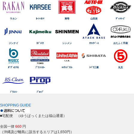
ラカン
ｶｰｼｰｶｼﾏ
寅壱
山田辰
ﾃﾞｨｯｷｰｽﾞ
ジンナイ
ｶｼﾞﾒｲｸ
シンメン
ｱﾀｯｸﾍﾞｰｽ
おたふく手袋
ﾎﾞﾃﾞｨﾀﾌﾈｽ
ﾌﾟﾘﾝﾄｽﾀｰ
ﾕﾆﾃｯﾄﾞｱｽﾚ
ｼﾊﾞﾗ工業
丸五
ﾌﾞﾗｽﾄﾝ
ﾌﾟﾛｯﾌﾟ
SHOPPING GUIDE
■宅配便 （ゆうぱっくまたは福山通運）
全国一律
660
円
（沖縄及び離島に該当するエリアは1,650円）