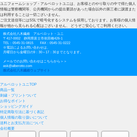
ユニフォームショップ・アルベロットユニは、お客様とのやり取りの中で得た個人
情報は警察機関等、公共機関からの提出要請があった場合以外の第三者に譲渡また
は利用することは一切ございません。
ご注文送信等にはSSLで暗号化するシステムを採用しております。お客様の個人情
報が他から見られる心配はございません、 どうぞご安心してご利用ください。
株式会社八木繊維 アルベロット・ユニ
〒417-0002 静岡県富士市依田橋426-1
TEL：0545-31-0815 FAX：0545-31-0222
※電話によるお問い合わせは、
月曜日から金曜日の9：30～17：30までとなります。
メールでのお問い合わせはこちらから＞＞
ask@alberotto.com
株式会社八木繊維ウェブサイト
アルベロットユニTOP
商品一覧
刺繍・プリントついて
お得なポイント
ショッピングガイド
特定商取引法に基づく表記
個人情報の取り扱いについて
送料とお支払方法について
会社概要