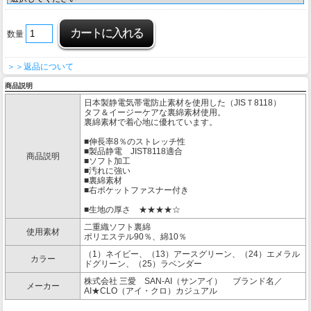
数量
＞＞返品について
商品説明
日本製静電気帯電防止素材を使用した（JISＴ8118）
タフ＆イージーケアな裏綿素材使用。
裏綿素材で着心地に優れています。
■伸長率8％のストレッチ性
■製品静電 JIST8118適合
商品説明
■ソフト加工
■汚れに強い
■裏綿素材
■右ポケットファスナー付き
■生地の厚さ ★★★★☆
二重織ソフト裏綿
使用素材
ポリエステル90％、綿10％
（1）ネイビー、（13）アースグリーン、（24）エメラル
カラー
ドグリーン、（25）ラベンダー
株式会社 三愛 SAN-AI（サンアイ） ブランド名／
メーカー
AI★CLO（アイ・クロ）カジュアル