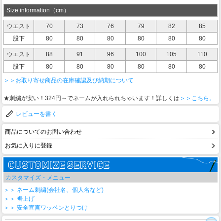
Size information（cm）
ウエスト
70
73
76
79
82
85
股下
80
80
80
80
80
80
ウエスト
88
91
96
100
105
110
股下
80
80
80
80
80
80
＞＞お取り寄せ商品の在庫確認及び納期について
★刺繍が安い！324円～でネームが入れられちゃいます！詳しくは
＞＞こちら。
レビューを書く
商品についてのお問い合わせ
お気に入りに登録
カスタマイズ・メニュー
＞＞ ネーム刺繍(会社名、個人名など)
＞＞ 裾上げ
＞＞ 安全宣言ワッペンとりつけ