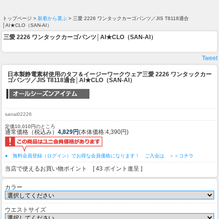
トップページ >
新着から選ぶ
> 三愛 2226 ワンタックカーゴパンツ／JIS T8118適合
│AI★CLO（SAN-AI）
三愛 2226 ワンタックカーゴパンツ│AI★CLO（SAN-AI）
Tweet
日本製静電素材使用のタフ＆イージーワークウェア
三愛 2226 ワンタックカー
ゴパンツ／JIS T8118適合│AI★CLO（SAN-AI）
sanai02226
定価10,010円のところ
通常価格（税込み）
4,829円
(本体価格:4,390円)
● 無料会員登録（ログイン）でお得な会員価格になります！ ご入会は ＞＞コチラ
当店で使えるお買い物ポイント [ 43 ポイント進呈 ]
カラー
ウエストサイズ