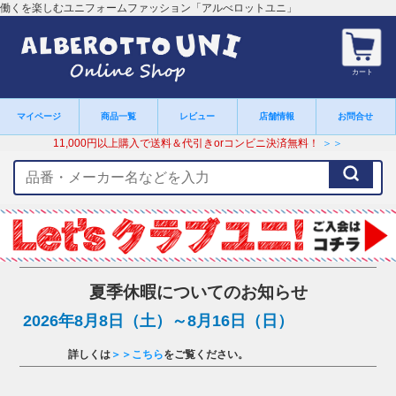
働くを楽しむユニフォームファッション「アルべロットユニ」
カート
マイページ
商品一覧
レビュー
店舗情報
お問合せ
11,000円以上購入で送料＆代引きorコンビニ決済無料！
＞＞
検
索
キ
ー
ワ
ー
ド
夏季休暇についてのお知らせ
2026年8月8日（土）～8月16日（日）
詳しくは
＞＞こちら
をご覧ください。