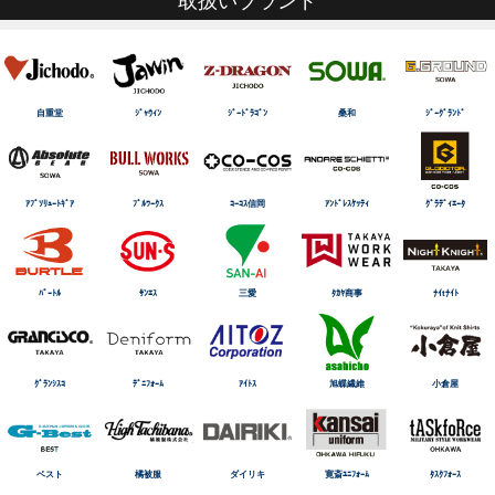
取扱いブランド
自重堂
ｼﾞｬｳｨﾝ
ｼﾞｰﾄﾞﾗｺﾞﾝ
桑和
ｼﾞｰｸﾞﾗﾝﾄﾞ
ｱﾌﾞｿﾘｭｰﾄｷﾞｱ
ﾌﾞﾙﾜｰｸｽ
ｺｰｺｽ信岡
ｱﾝﾄﾞﾚｽｹｯﾃｨ
ｸﾞﾗﾃﾞｨｴｰﾀ
ﾊﾞｰﾄﾙ
ｻﾝｴｽ
三愛
ﾀｶﾔ商事
ﾅｲtﾅｲﾄ
ｸﾞﾗﾝｼｽｺ
ﾃﾞﾆﾌｫｰﾑ
ｱｲﾄｽ
旭蝶繊維
小倉屋
ベスト
橘被服
ダイリキ
寛斎ﾕﾆﾌｫｰﾑ
ﾀｽｸﾌｫｰｽ