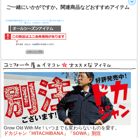
ご一緒にいかがですか。関連商品などおすすめアイテム
日本製静電素材使用のタフ＆イージーワークウェア
三愛 2222 長袖ブル
ゾン（脇ゴム）│AI★CLO（SAN-AI）
通常価格（税込み）
5,610円
(本体価格:5,100円)
Grow Old With Me！いつまでも変わらないものを愛す。
ドカジャン「HITACHIBANA」「SOWA」別注