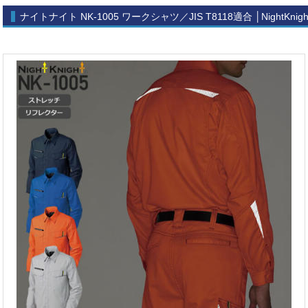
ナイトナイト NK-1005 ワークシャツ／JIS T8118適合 │NightKni