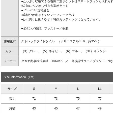
●たっぷり収納できる右胸二重ポケットはスマートフォンも入れら
●左袖にペン差し付き大型ポケット
●JIS T-8118規格適合
●肩部分は動きやすいノーフォーク仕様
●ひじ周りは動きやすく特殊カッティングになっています。
■ボタン／樹脂、ファスナー／樹脂
使用素材
ストレッチライトツイル （ポリエステル65％、綿35％）
カラー
（3）グレー、（5）ネイビー、（6）ブルー、（31）オレンジ
メーカー
タカヤ商事株式会社 TAKAYA ／ 高視認性ウェアブランド・Nighit
Size Information（cm）
サイズ
S
M
L
LL
着丈
71
73
75
77
肩幅
43
45
47
49