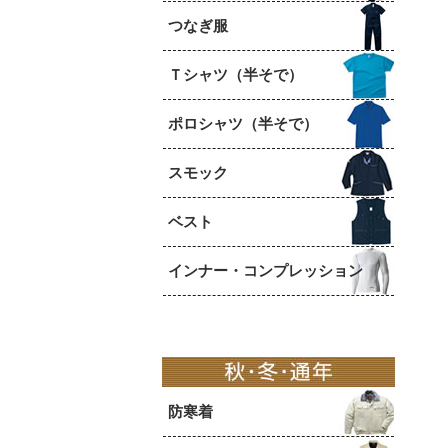
つなぎ服
Ｔシャツ（半そで）
ポロシャツ（半そで）
スモック
ベスト
インナー・コンプレッション
防寒着