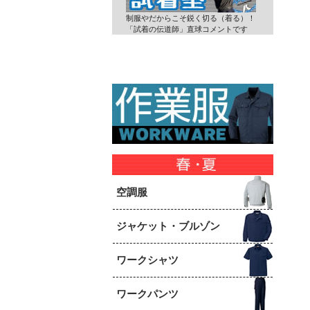
制服やだからこそ鋭く切る（着る）！
「試着の伝道師」直球コメントです
空調服
ジャケット・ブルゾン
ワークシャツ
ワークパンツ