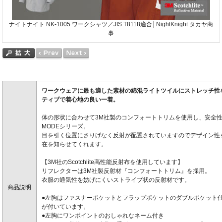
ナイトナイト NK-1005 ワークシャツ／JIS T8118適合│NightKnight タカヤ商
事
ワークウェアに最も適した素材の綿混ライトツイルにストレッチ性
ティブで着心地の良い一着。
体の形状に合わせて3M社製のコンフォートトリムを使用し、安全性とデ
MODEシリーズ。
目を引く位置にさりげなく反射が配置されていますのでデザイン性
在を知らせてくれます。
【3M社のScotchlite高性能反射布を使用しています】
リフレクターは3M社製反射材『コンフォートトリム』を採用。
衣服の通気性を妨げにくいストライプ状の反射材です。
商品説明
●左胸はファスナーポケットとフラップポケットのダブルポケット
が付いています。
●左胸にワンポイントのおしゃれなネーム付き