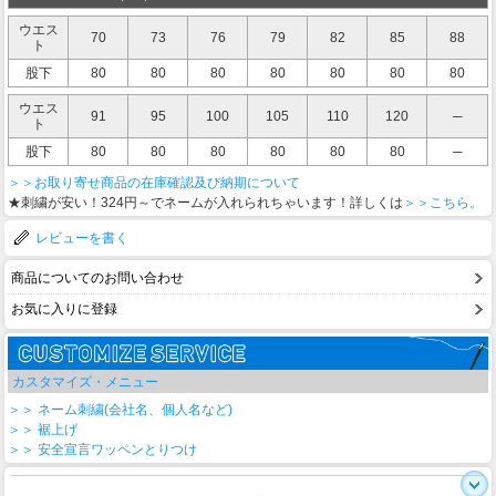
ウエス
70
73
76
79
82
85
88
ト
股下
80
80
80
80
80
80
80
ウエス
91
95
100
105
110
120
─
ト
股下
80
80
80
80
80
80
─
＞＞お取り寄せ商品の在庫確認及び納期について
★刺繍が安い！324円～でネームが入れられちゃいます！詳しくは
＞＞こちら。
レビューを書く
商品についてのお問い合わせ
お気に入りに登録
カスタマイズ・メニュー
＞＞ ネーム刺繍(会社名、個人名など)
＞＞ 裾上げ
＞＞ 安全宣言ワッペンとりつけ