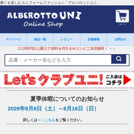
働くを楽しむユニフォームファッション「アルべロットユニ」
カート
マイページ
商品一覧
レビュー
店舗情報
お問合せ
11,000円以上購入で送料＆代引きorコンビニ決済無料！
＞＞
検
索
キ
ー
ワ
ー
ド
夏季休暇についてのお知らせ
2026年8月8日（土）～8月16日（日）
詳しくは
＞＞こちら
をご覧ください。