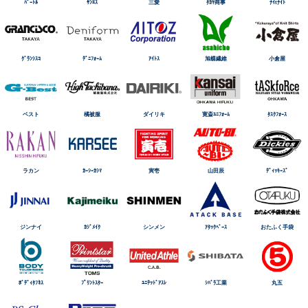
ﾊﾞｰﾄﾙ
ｻﾝｴｽ
三愛
ﾀｶﾔ商事
ﾅｲtﾅｲﾄ
ｸﾞﾗﾝｼｽｺ
ﾃﾞﾆﾌｫｰﾑ
ｱｲﾄｽ
旭蝶繊維
小倉屋
ベスト
橘被服
ダイリキ
寛斎ﾕﾆﾌｫｰﾑ
ﾀｽｸﾌｫｰｽ
ラカン
ｶｰｼｰｶｼﾏ
寅壱
山田辰
ﾃﾞｨｯｷｰｽﾞ
ジンナイ
ｶｼﾞﾒｲｸ
シンメン
ｱﾀｯｸﾍﾞｰｽ
おたふく手袋
ﾎﾞﾃﾞｨﾀﾌﾈｽ
ﾌﾟﾘﾝﾄｽﾀｰ
ﾕﾆﾃｯﾄﾞｱｽﾚ
ｼﾊﾞﾗ工業
丸五