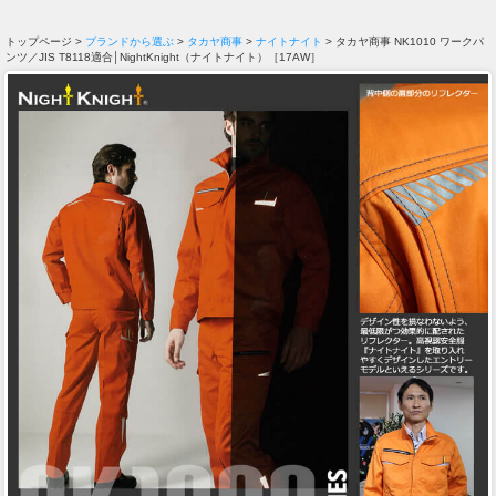
トップページ >
ブランドから選ぶ
>
タカヤ商事
>
ナイトナイト
> タカヤ商事 NK1010 ワークパ
ンツ／JIS T8118適合│NightKnight（ナイトナイト）［17AW］