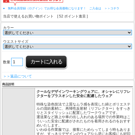
● 無料会員登録（ログイン）でお得な会員価格になります！ ご入会は ＞＞コチラ
当店で使えるお買い物ポイント [ 52 ポイント進呈 ]
カラー
ウエストサイズ
数量
＞＞返品について
商品説明
クールなデザインワーキングウェアに、オシャレにリフレ
クターをプラスオンした安全に配慮したウェア
特殊な染色技法で上質なムラ感を表現した綿とポリエステ
ルの混紡素材に、再帰性反射材（リフレクター）をすっき
りとスタイリッシュに配置したワークウェアです。
運送業など路上や車の出し入れのある場所での作業時はこ
ういった安全に配慮がされたものを着用されるのをおすす
めいたします。
いわゆる作業服では、接客にためらってしまう時もありま
すが、すっきりデザインのウェアなら逆にお客様にも好印