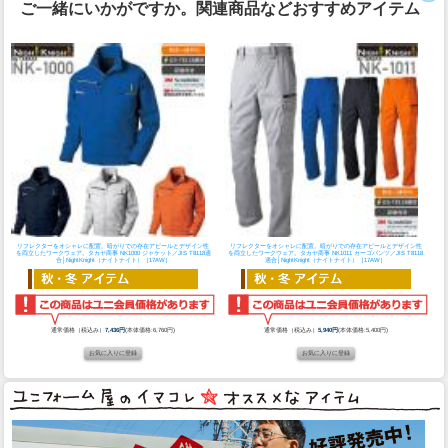
ご一緒にいかがですか。関連商品などおすすめアイテム
リフレクターをオシャレに配置。暗がりでの存在アピールとデザイン性
リフレクターをオシャレに配置。暗がりでの存在アピールとデザイン性
を両立したワークウェア。
タカヤ商事 NK1000 ジャケット／JIS T8118適
を両立したワークウェア。
タカヤ商事 NK1011 カーゴパンツ／JIS T8118
合│NightKnight（ナイトナイト）［17AW］
適合│NightKnight（ナイトナイト）［17AW］
通常価格（税込み）
7,436円
(本体価格:6,760円)
通常価格（税込み）
5,940円
(本体価格:5,400円)