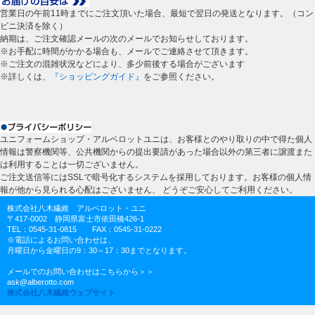
営業日の午前11時までにご注文頂いた場合、最短で翌日の発送となります。（コン
ビニ決済を除く）
納期は、ご注文確認メールの次のメールでお知らせしております。
※お手配に時間がかかる場合も、メールでご連絡させて頂きます。
※ご注文の混雑状況などにより、多少前後する場合がございます
※詳しくは、
『ショッピングガイド』
をご参照ください。
ユニフォームショップ・アルベロットユニは、お客様とのやり取りの中で得た個人
情報は警察機関等、公共機関からの提出要請があった場合以外の第三者に譲渡また
は利用することは一切ございません。
ご注文送信等にはSSLで暗号化するシステムを採用しております。お客様の個人情
報が他から見られる心配はございません、 どうぞご安心してご利用ください。
株式会社八木繊維 アルベロット・ユニ
〒417-0002 静岡県富士市依田橋426-1
TEL：0545-31-0815 FAX：0545-31-0222
※電話によるお問い合わせは、
月曜日から金曜日の9：30～17：30までとなります。
メールでのお問い合わせはこちらから＞＞
ask@alberotto.com
株式会社八木繊維ウェブサイト