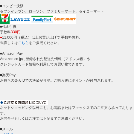
■コンビニ決済
セブンイレブン、ローソン、ファミリーマート、セイコーマート
■代金引換
手数料
330円
●
11,000円（税込）以上お買い上げで 手数料無料。
※詳しくは
こちら
をご参照ください。
■Amazon Pay
Amazon.co.jpに登録された配送先情報（アドレス帳）や
クレジットカード情報を利用してお買い物できます。
■楽天Pay
お持ちの楽天IDでの決済が可能。ご購入後にポイントが付与されます。
ネットショッピング以外にも、お電話またはファックスでのご注文も承っておりま
す。
お問合せもしくはご注文は下記までご連絡ください。
■メール