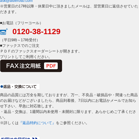
ask@alberotto.com
※営業日の17時以降・休業日中に頂きましたメールは、翌営業日に返信させていた
だきます。
■お電話（フリーコール）
0120-38-1129
（平日9時～17時受付）
■ファックスでのご注文
ＰＤＦのファックスオーダーシートが開きます。
プリントしてご利用ください。
商品の品質には万全を期しておりますが、万一、不良品・破損品や・間違った商品
のお届けなどがございましたら、商品到着後、7日以内にお電話かメールでお知ら
せ下さい、早急に対応致します。
・返品・交換は、1週間以内未使用・未開封に限ります、あらかじめご了承くださ
い。
※詳しくは
『返品特約について』
をご参照ください。