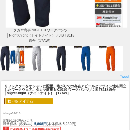
タカヤ商事 NK-1010 ワークパンツ
│NightKnight（ナイトナイト）／JIS T8118
適合［17AW］
Tweet
リフレクターをオシャレに配置。暗がりでの存在アピールとデザイン性を両立
したワークウェア。
タカヤ商事 NK1010 ワークパンツ／JIS T8118適合
│NightKnight（ナイトナイト）［17AW］
takaya01010
定価10,230円のところ
通常価格（税込み）
5,808円
(本体価格:5,280円)