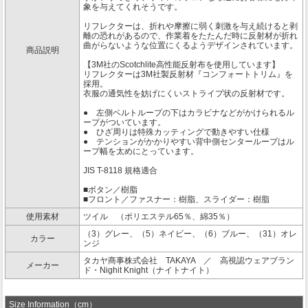
象を与えてくれそうです。
リフレクターは、折れや摩擦に弱く刺激を与え続けると剥
離の恐れがあるので、作業着をたたんだ時に反射材が折れ
曲がらないような位置にくるようデザインされています。
商品説明
【3M社のScotchlite高性能反射布を使用しています】
リフレクターは3M社製反射材『コンフォートトリム』を
採用。
衣服の通気性を妨げにくいストライプ状の反射材です。
● 左側ベルトループの下はカラビナなどがかけられるル
ープがついています。
● ひざ周りは特殊カッティングで動きやすい仕様
● テンションがかかりやすい背中側センターループはル
ープ幅を太めにとっています。
JIS T-8118 規格適合
■ボタン／樹脂
■フロント／ファスナー：樹脂、スライダー：樹脂
使用素材
ツイル （ポリエステル65％、綿35％）
（3）グレー、（5）ネイビー、（6）ブルー、（31）オレ
カラー
ンジ
タカヤ商事株式会社 TAKAYA ／ 高視認ウェアブラン
メーカー
ド・Nighit Knight（ナイトナイト）
Size Information（cm）