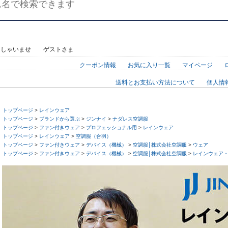
っしゃいませ ゲストさま
クーポン情報
お気に入り一覧
マイページ
送料とお支払い方法について
個人情
トップページ
>
レインウェア
トップページ
>
ブランドから選ぶ
>
ジンナイ
>
ナダレス空調服
トップページ
>
ファン付きウェア
>
プロフェッショナル用
>
レインウェア
トップページ
>
レインウェア
>
空調服（合羽）
トップページ
>
ファン付きウェア
>
デバイス（機械）
>
空調服│株式会社空調服
>
ウェア
トップページ
>
ファン付きウェア
>
デバイス（機械）
>
空調服│株式会社空調服
>
レインウェア