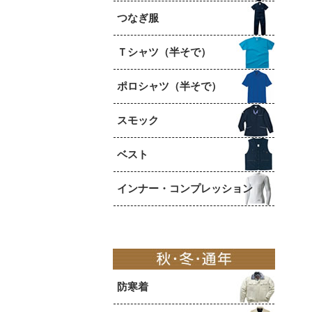
つなぎ服
Ｔシャツ（半そで）
ポロシャツ（半そで）
スモック
ベスト
インナー・コンプレッション
防寒着