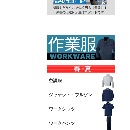
制服やだからこそ鋭く切る（着る）！
「試着の伝道師」直球コメントです
空調服
ジャケット・ブルゾン
ワークシャツ
ワークパンツ