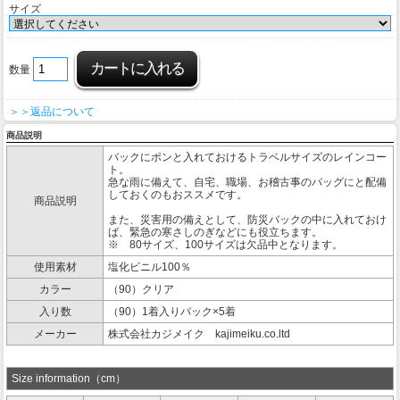
サイズ
数量
＞＞返品について
商品説明
バックにポンと入れておけるトラベルサイズのレインコー
ト。
急な雨に備えて、自宅、職場、お稽古事のバッグにと配備
しておくのもおススメです。
商品説明
また、災害用の備えとして、防災バックの中に入れておけ
ば、緊急の寒さしのぎなどにも役立ちます。
※ 80サイズ、100サイズは欠品中となります。
使用素材
塩化ビニル100％
カラー
（90）クリア
入り数
（90）1着入りパック×5着
メーカー
株式会社カジメイク kajimeiku.co.ltd
Size information（cm）