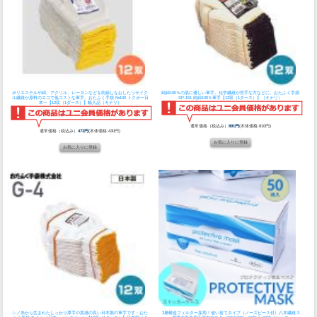
ポリエステルや綿、アクリル、レーヨンなどを紡績しなおしたリサイク
純綿100％の肌に優しい軍手。化学繊維が苦手な方などに。
おたふく手袋
ル繊維が原料のエコで低コストな軍手。
おたふく手袋 №100 トクボー日
SP-151 純綿100％軍手【12双（1ダース）】（キナリ）
本一【12双（1ダース）】輸入品（キナリ）
通常価格（税込み）
891円
(本体価格:810円)
通常価格（税込み）
473円
(本体価格:430円)
シノ糸から生まれたしっかり厚手の質感の良い日本製の軍手です・
おた
3層構造フィルター採用！使い捨てタイプ（ノーズピース付）
八木繊維 3