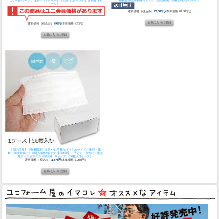
ふく手袋 G-4 シノ日本一（トクボー）【12双（1ダース）】日本製（キ
層構造衛生用不織布マスク（SBG098） 50枚入/40箱×1ケース
ナリ）
通常価格（税込み）
22,000円
(本体価格:20,000円)
通常価格（税込み）
792円
(本体価格:720円)
【国内生産】《数量限定》女性やお子様向け小さめサイズ。風邪・花
粉・衛生対策に！※購入個数5個まで
【日本製】《子ども・女性に》衛生
用ディスポマスク UN1500 Mサイズ 《50枚入/1ケース》
通常価格（税込み）
3,575円
(本体価格:3,250円)