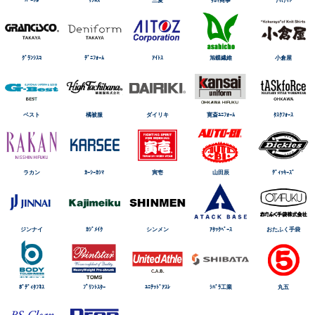
ﾊﾞｰﾄﾙ
ｻﾝｴｽ
三愛
ﾀｶﾔ商事
ﾅｲtﾅｲﾄ
ｸﾞﾗﾝｼｽｺ
ﾃﾞﾆﾌｫｰﾑ
ｱｲﾄｽ
旭蝶繊維
小倉屋
ベスト
橘被服
ダイリキ
寛斎ﾕﾆﾌｫｰﾑ
ﾀｽｸﾌｫｰｽ
ラカン
ｶｰｼｰｶｼﾏ
寅壱
山田辰
ﾃﾞｨｯｷｰｽﾞ
ジンナイ
ｶｼﾞﾒｲｸ
シンメン
ｱﾀｯｸﾍﾞｰｽ
おたふく手袋
ﾎﾞﾃﾞｨﾀﾌﾈｽ
ﾌﾟﾘﾝﾄｽﾀｰ
ﾕﾆﾃｯﾄﾞｱｽﾚ
ｼﾊﾞﾗ工業
丸五