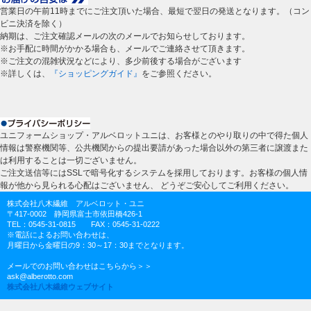
営業日の午前11時までにご注文頂いた場合、最短で翌日の発送となります。（コン
ビニ決済を除く）
納期は、ご注文確認メールの次のメールでお知らせしております。
※お手配に時間がかかる場合も、メールでご連絡させて頂きます。
※ご注文の混雑状況などにより、多少前後する場合がございます
※詳しくは、
『ショッピングガイド』
をご参照ください。
ユニフォームショップ・アルベロットユニは、お客様とのやり取りの中で得た個人
情報は警察機関等、公共機関からの提出要請があった場合以外の第三者に譲渡また
は利用することは一切ございません。
ご注文送信等にはSSLで暗号化するシステムを採用しております。お客様の個人情
報が他から見られる心配はございません、 どうぞご安心してご利用ください。
株式会社八木繊維 アルベロット・ユニ
〒417-0002 静岡県富士市依田橋426-1
TEL：0545-31-0815 FAX：0545-31-0222
※電話によるお問い合わせは、
月曜日から金曜日の9：30～17：30までとなります。
メールでのお問い合わせはこちらから＞＞
ask@alberotto.com
株式会社八木繊維ウェブサイト