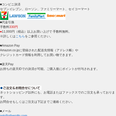
■コンビニ決済
セブンイレブン、ローソン、ファミリーマート、セイコーマート
■代金引換
手数料
330円
●
11,000円（税込）以上お買い上げで 手数料無料。
※詳しくは
こちら
をご参照ください。
■Amazon Pay
Amazon.co.jpに登録された配送先情報（アドレス帳）や
クレジットカード情報を利用してお買い物できます。
■楽天Pay
お持ちの楽天IDでの決済が可能。ご購入後にポイントが付与されます。
ネットショッピング以外にも、お電話またはファックスでのご注文も承っておりま
す。
お問合せもしくはご注文は下記までご連絡ください。
■メール
ask@alberotto.com