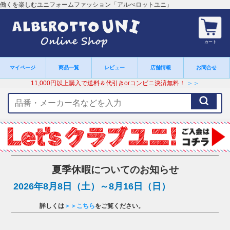
働くを楽しむユニフォームファッション「アルべロットユニ」
カート
マイページ
商品一覧
レビュー
店舗情報
お問合せ
11,000円以上購入で送料＆代引きorコンビニ決済無料！
＞＞
検
索
キ
ー
ワ
ー
ド
夏季休暇についてのお知らせ
2026年8月8日（土）～8月16日（日）
詳しくは
＞＞こちら
をご覧ください。