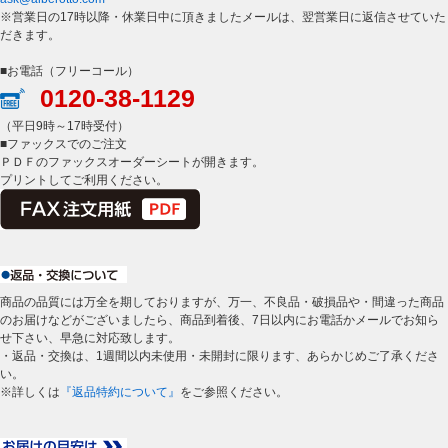
※営業日の17時以降・休業日中に頂きましたメールは、翌営業日に返信させていた
だきます。
■お電話（フリーコール）
0120-38-1129
（平日9時～17時受付）
■ファックスでのご注文
ＰＤＦのファックスオーダーシートが開きます。
プリントしてご利用ください。
商品の品質には万全を期しておりますが、万一、不良品・破損品や・間違った商品
のお届けなどがございましたら、商品到着後、7日以内にお電話かメールでお知ら
せ下さい、早急に対応致します。
・返品・交換は、1週間以内未使用・未開封に限ります、あらかじめご了承くださ
い。
※詳しくは
『返品特約について』
をご参照ください。