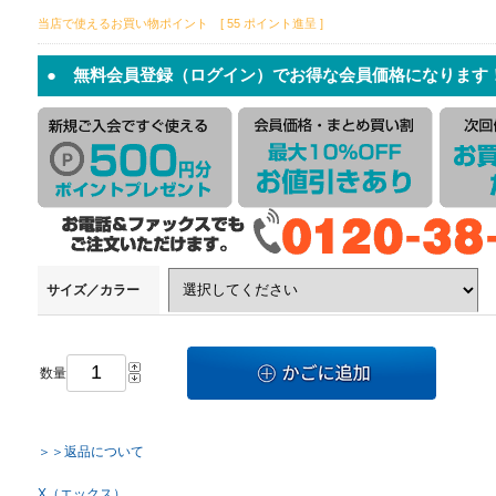
当店で使えるお買い物ポイント [ 55 ポイント進呈 ]
● 無料会員登録（ログイン）でお得な会員価格になります
サイズ／カラー
数量
＞＞返品について
X（エックス）