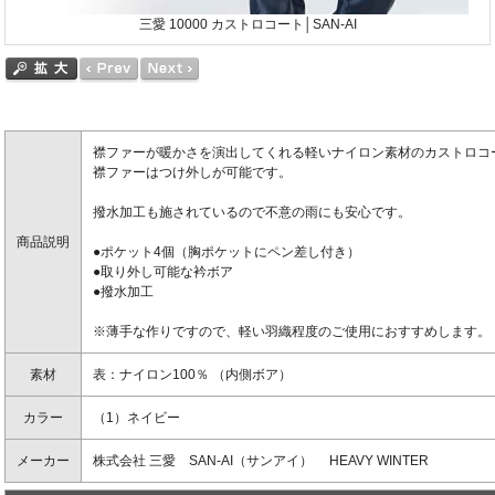
三愛 10000 カストロコート│SAN-AI
襟ファーが暖かさを演出してくれる軽いナイロン素材のカストロコ
襟ファーはつけ外しが可能です。
撥水加工も施されているので不意の雨にも安心です。
商品説明
●ポケット4個（胸ポケットにペン差し付き）
●取り外し可能な衿ボア
●撥水加工
※薄手な作りですので、軽い羽織程度のご使用におすすめします。
素材
表：ナイロン100％ （内側ボア）
カラー
（1）ネイビー
メーカー
株式会社 三愛 SAN-AI（サンアイ） HEAVY WINTER