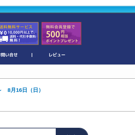
～ 8月16日（日）
。