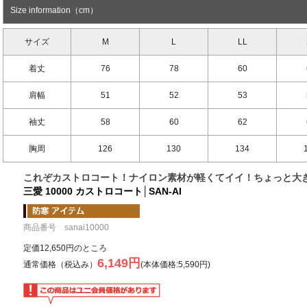
Size information（cm）
サイズ
M
L
LL
着丈
76
78
60
肩幅
51
52
53
袖丈
58
60
62
胸周
126
130
134
これぞカストロコート！ナイロン素材が軽くてイイ！ちょっと大
三愛 10000 カストロコート│SAN-AI
商品番号 sanai10000
定価12,650円のところ
6,149円
通常価格（税込み）
(本体価格:5,590円)