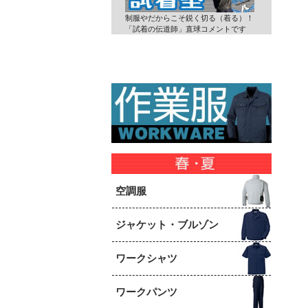
制服やだからこそ鋭く切る（着る）！
「試着の伝道師」直球コメントです
空調服
ジャケット・ブルゾン
ワークシャツ
ワークパンツ