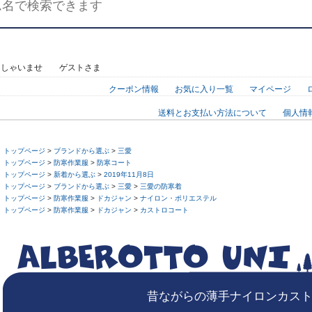
っしゃいませ ゲストさま
クーポン情報
お気に入り一覧
マイページ
送料とお支払い方法について
個人情
トップページ
>
ブランドから選ぶ
>
三愛
トップページ
>
防寒作業服
>
防寒コート
トップページ
>
新着から選ぶ
>
2019年11月8日
トップページ
>
ブランドから選ぶ
>
三愛
>
三愛の防寒着
トップページ
>
防寒作業服
>
ドカジャン
>
ナイロン・ポリエステル
トップページ
>
防寒作業服
>
ドカジャン
>
カストロコート
昔ながらの薄手ナイロンカス