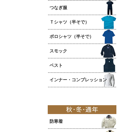
つなぎ服
Ｔシャツ（半そで）
ポロシャツ（半そで）
スモック
ベスト
インナー・コンプレッション
防寒着