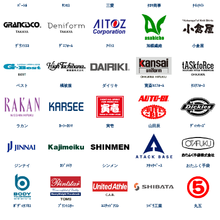
ﾊﾞｰﾄﾙ
ｻﾝｴｽ
三愛
ﾀｶﾔ商事
ﾅｲtﾅｲﾄ
ｸﾞﾗﾝｼｽｺ
ﾃﾞﾆﾌｫｰﾑ
ｱｲﾄｽ
旭蝶繊維
小倉屋
ベスト
橘被服
ダイリキ
寛斎ﾕﾆﾌｫｰﾑ
ﾀｽｸﾌｫｰｽ
ラカン
ｶｰｼｰｶｼﾏ
寅壱
山田辰
ﾃﾞｨｯｷｰｽﾞ
ジンナイ
ｶｼﾞﾒｲｸ
シンメン
ｱﾀｯｸﾍﾞｰｽ
おたふく手袋
ﾎﾞﾃﾞｨﾀﾌﾈｽ
ﾌﾟﾘﾝﾄｽﾀｰ
ﾕﾆﾃｯﾄﾞｱｽﾚ
ｼﾊﾞﾗ工業
丸五