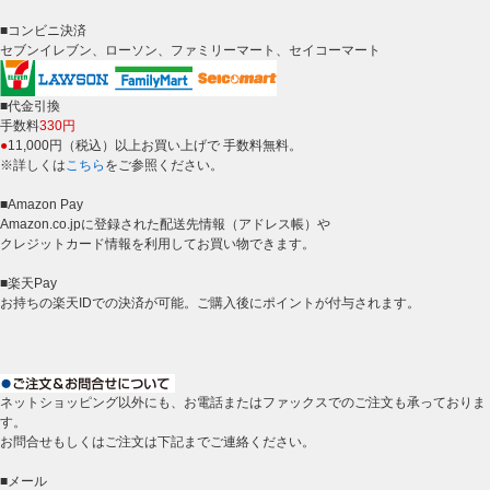
■コンビニ決済
セブンイレブン、ローソン、ファミリーマート、セイコーマート
■代金引換
手数料
330円
●
11,000円（税込）以上お買い上げで 手数料無料。
※詳しくは
こちら
をご参照ください。
■Amazon Pay
Amazon.co.jpに登録された配送先情報（アドレス帳）や
クレジットカード情報を利用してお買い物できます。
■楽天Pay
お持ちの楽天IDでの決済が可能。ご購入後にポイントが付与されます。
ネットショッピング以外にも、お電話またはファックスでのご注文も承っておりま
す。
お問合せもしくはご注文は下記までご連絡ください。
■メール