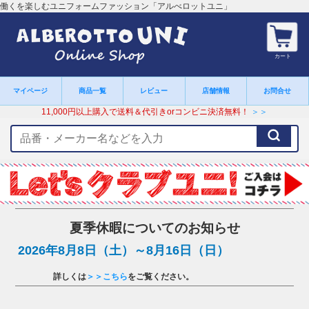
働くを楽しむユニフォームファッション「アルべロットユニ」
カート
マイページ
商品一覧
レビュー
店舗情報
お問合せ
11,000円以上購入で送料＆代引きorコンビニ決済無料！
＞＞
検
索
キ
ー
ワ
ー
ド
夏季休暇についてのお知らせ
2026年8月8日（土）～8月16日（日）
詳しくは
＞＞こちら
をご覧ください。