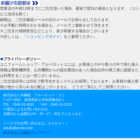
営業日の午前11時までにご注文頂いた場合、最短で翌日の発送となります。（コン
ビニ決済を除く）
納期は、ご注文確認メールの次のメールでお知らせしております。
※お手配に時間がかかる場合も、メールでご連絡させて頂きます。
※ご注文の混雑状況などにより、多少前後する場合がございます
※詳しくは、
『ショッピングガイド』
をご参照ください。
ユニフォームショップ・アルベロットユニは、お客様とのやり取りの中で得た個人
情報は警察機関等、公共機関からの提出要請があった場合以外の第三者に譲渡また
は利用することは一切ございません。
ご注文送信等にはSSLで暗号化するシステムを採用しております。お客様の個人情
報が他から見られる心配はございません、 どうぞご安心してご利用ください。
株式会社八木繊維 アルベロット・ユニ
〒417-0002 静岡県富士市依田橋426-1
TEL：0545-31-0815 FAX：0545-31-0222
※電話によるお問い合わせは、
月曜日から金曜日の9：30～17：30までとなります。
メールでのお問い合わせはこちらから＞＞
ask@alberotto.com
株式会社八木繊維ウェブサイト