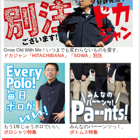
Grow Old With Me！いつまでも変わらないものを愛す。
ドカジャン「HITACHIBANA」「SOWA」別注
もう1年じゅうポロでいい。
みんなのパーーンツっ！。
ポロシャツ特集
ボトムス特集