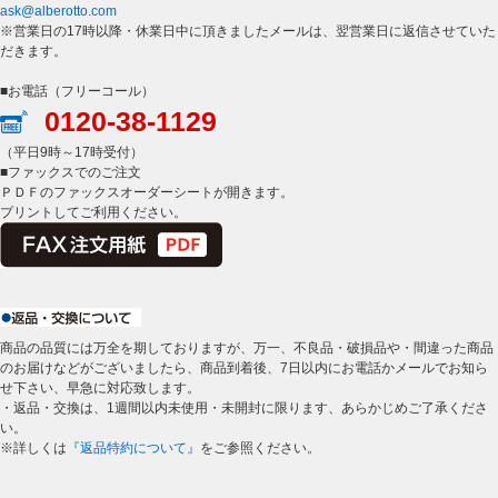
ask@alberotto.com
※営業日の17時以降・休業日中に頂きましたメールは、翌営業日に返信させていた
だきます。
■お電話（フリーコール）
0120-38-1129
（平日9時～17時受付）
■ファックスでのご注文
ＰＤＦのファックスオーダーシートが開きます。
プリントしてご利用ください。
商品の品質には万全を期しておりますが、万一、不良品・破損品や・間違った商品
のお届けなどがございましたら、商品到着後、7日以内にお電話かメールでお知ら
せ下さい、早急に対応致します。
・返品・交換は、1週間以内未使用・未開封に限ります、あらかじめご了承くださ
い。
※詳しくは
『返品特約について』
をご参照ください。