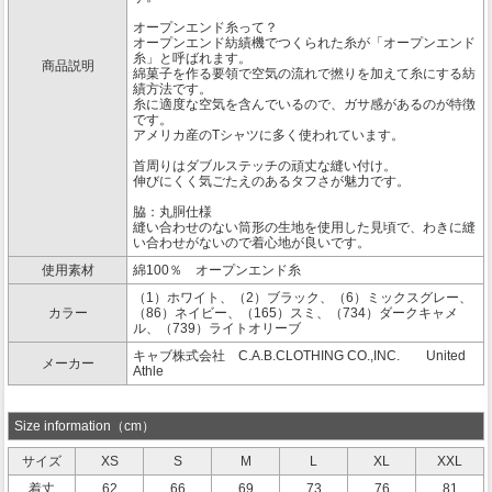
オープンエンド糸って？
オープンエンド紡績機でつくられた糸が「オープンエンド
糸」と呼ばれます。
商品説明
綿菓子を作る要領で空気の流れで撚りを加えて糸にする紡
績方法です。
糸に適度な空気を含んでいるので、ガサ感があるのが特徴
です。
アメリカ産のTシャツに多く使われています。
首周りはダブルステッチの頑丈な縫い付け。
伸びにくく気ごたえのあるタフさが魅力です。
脇：丸胴仕様
縫い合わせのない筒形の生地を使用した見頃で、わきに縫
い合わせがないので着心地が良いです。
使用素材
綿100％ オープンエンド糸
（1）ホワイト、（2）ブラック、（6）ミックスグレー、
カラー
（86）ネイビー、（165）スミ、（734）ダークキャメ
ル、（739）ライトオリーブ
キャブ株式会社 C.A.B.CLOTHING CO.,INC. United
メーカー
Athle
Size information（cm）
サイズ
XS
S
M
L
XL
XXL
着丈
62
66
69
73
76
81