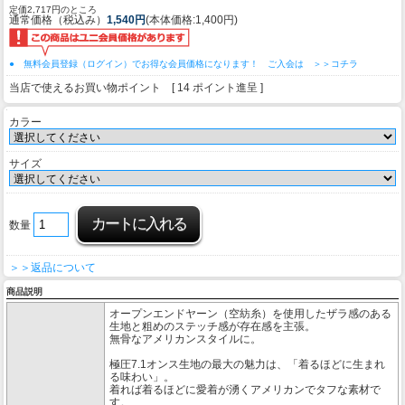
定価2,717円のところ
通常価格（税込み）
1,540円
(本体価格:1,400円)
● 無料会員登録（ログイン）でお得な会員価格になります！ ご入会は ＞＞コチラ
当店で使えるお買い物ポイント [ 14 ポイント進呈 ]
カラー
サイズ
数量
＞＞返品について
商品説明
オープンエンドヤーン（空紡糸）を使用したザラ感のある
生地と粗めのステッチ感が存在感を主張。
無骨なアメリカンスタイルに。
極圧7.1オンス生地の最大の魅力は、「着るほどに生まれ
る味わい」。
着れば着るほどに愛着が湧くアメリカンでタフな素材で
す。