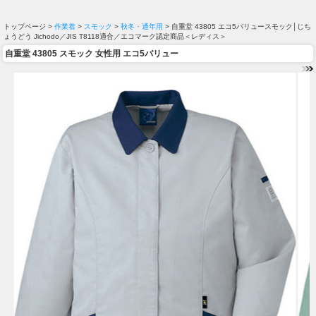
トップページ >
作業着
>
スモック
>
秋冬・通年用
> 自重堂 43805 エコ5バリュースモック│じち
ょうどう Jichodo／JIS T8118適合／エコマーク認定商品＜レディス＞
自重堂 43805 スモック 女性用 エコ5バリュー