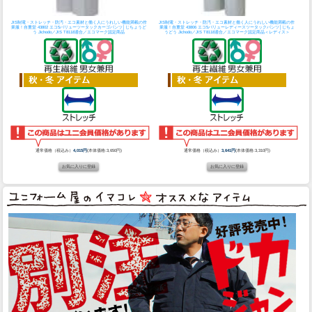
JIS制電・ストレッチ・防汚・エコ素材と働く人にうれしい機能満載の作
JIS制電・ストレッチ・防汚・エコ素材と働く人にうれしい機能満載の作
業服！
自重堂 43802 エコ5バリューツータックカーゴパンツ│じちょうど
業服！
自重堂 43806 エコ5バリューレディースツータックパンツ│じちょ
う Jichodo／JIS T8118適合／エコマーク認定商品
うどう Jichodo／JIS T8118適合／エコマーク認定商品＜レディス＞
通常価格（税込み）
4,015円
(本体価格:3,650円)
通常価格（税込み）
3,641円
(本体価格:3,310円)