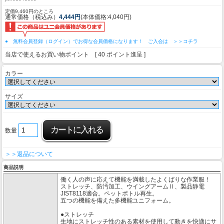
定価9,460円のところ
通常価格（税込み）
4,444円
(本体価格:4,040円)
● 無料会員登録（ログイン）でお得な会員価格になります！ ご入会は ＞＞コチラ
当店で使えるお買い物ポイント [ 40 ポイント進呈 ]
カラー
サイズ
数量
＞＞返品について
商品説明
働く人の声に応えて機能を満載したよくばりな作業服！
ストレッチ、防汚加工、ウイングアームⅡ、製品静電
JIST8118適合。ペットボトル再生。
五つの機能を備えた多機能ユニフォーム。
●ストレッチ
生地にストレッチ性のある素材を使用して動きを快適にサ