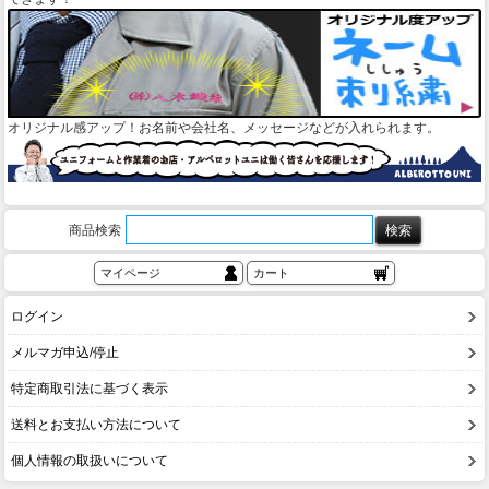
オリジナル感アップ！お名前や会社名、メッセージなどが入れられます。
商品検索
マイページ
カート
ログイン
メルマガ申込/停止
特定商取引法に基づく表示
送料とお支払い方法について
個人情報の取扱いについて