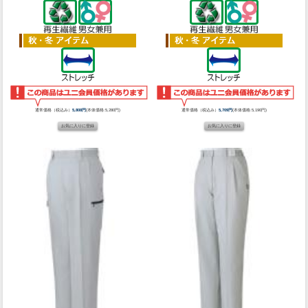
通常価格（税込み）
5,808円
(本体価格:5,280円)
通常価格（税込み）
5,709円
(本体価格:5,190円)