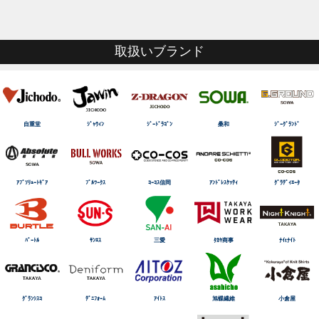
取扱いブランド
自重堂
ｼﾞｬｳｨﾝ
ｼﾞｰﾄﾞﾗｺﾞﾝ
桑和
ｼﾞｰｸﾞﾗﾝﾄﾞ
ｱﾌﾞｿﾘｭｰﾄｷﾞｱ
ﾌﾞﾙﾜｰｸｽ
ｺｰｺｽ信岡
ｱﾝﾄﾞﾚｽｹｯﾃｨ
ｸﾞﾗﾃﾞｨｴｰﾀ
ﾊﾞｰﾄﾙ
ｻﾝｴｽ
三愛
ﾀｶﾔ商事
ﾅｲtﾅｲﾄ
ｸﾞﾗﾝｼｽｺ
ﾃﾞﾆﾌｫｰﾑ
ｱｲﾄｽ
旭蝶繊維
小倉屋