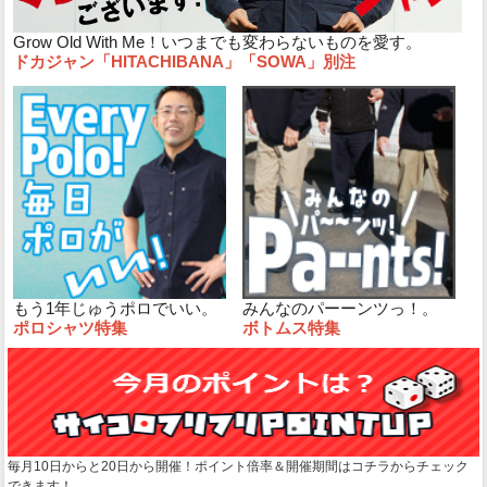
Grow Old With Me！いつまでも変わらないものを愛す。
ドカジャン「HITACHIBANA」「SOWA」別注
もう1年じゅうポロでいい。
みんなのパーーンツっ！。
ポロシャツ特集
ボトムス特集
毎月10日からと20日から開催！ポイント倍率＆開催期間はコチラからチェック
できます！