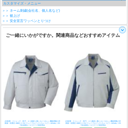
カスタマイズ・メニュー
＞＞ ネーム刺繍(会社名、個人名など)
＞＞ 裾上げ
＞＞ 安全宣言ワッペンとりつけ
ご一緒にいかがですか。関連商品などおすすめアイテム
JIS制電・ストレッチ・防汚・エコ素材と働く人にうれしい機能満載の作
JIS制電・ストレッチ・防汚・エコ素材と働く人にうれしい機能満載の作
業服！
自重堂 43800 エコ5バリューブルゾン│じちょうどう Jichodo／JIS
業服！
自重堂 43820 エコ5バリューブルゾン│じちょうどう Jichodo／JIS
T8118適合／エコマーク認定商品
T8118適合／エコマーク認定商品