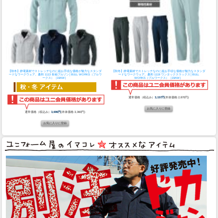
【秋冬】静電素材でストレッチなのに超お手頃な価格が魅力なスタンダ
【秋冬】静電素材でストレッチなのに超お手頃な価格が魅力なスタンダ
ードなワークウェア。
桑和 1113 長袖ブルゾン│BULL WORKS（ブルワ
ードなワークウェア。
桑和 1119 ワンタックスラックス│BULL
ークス）［19AW］
WORKS（ブルワークス）［19AW］
通常価格（税込み）
3,157円
(本体価格:2,870円)
通常価格（税込み）
3,696円
(本体価格:3,360円)