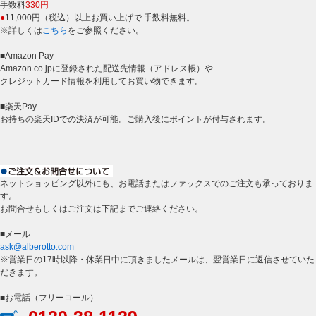
手数料
330円
●
11,000円（税込）以上お買い上げで 手数料無料。
※詳しくは
こちら
をご参照ください。
■Amazon Pay
Amazon.co.jpに登録された配送先情報（アドレス帳）や
クレジットカード情報を利用してお買い物できます。
■楽天Pay
お持ちの楽天IDでの決済が可能。ご購入後にポイントが付与されます。
ネットショッピング以外にも、お電話またはファックスでのご注文も承っておりま
す。
お問合せもしくはご注文は下記までご連絡ください。
■メール
ask@alberotto.com
※営業日の17時以降・休業日中に頂きましたメールは、翌営業日に返信させていた
だきます。
■お電話（フリーコール）