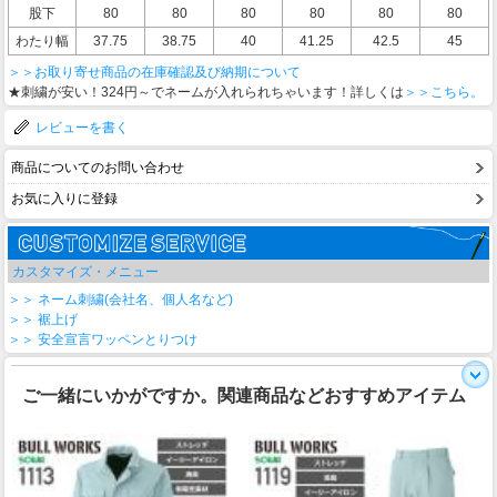
股下
80
80
80
80
80
80
わたり幅
37.75
38.75
40
41.25
42.5
45
＞＞お取り寄せ商品の在庫確認及び納期について
★刺繍が安い！324円～でネームが入れられちゃいます！詳しくは
＞＞こちら。
レビューを書く
商品についてのお問い合わせ
お気に入りに登録
カスタマイズ・メニュー
＞＞ ネーム刺繍(会社名、個人名など)
＞＞ 裾上げ
＞＞ 安全宣言ワッペンとりつけ
ご一緒にいかがですか。関連商品などおすすめアイテム