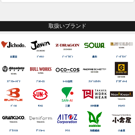
取扱いブランド
自重堂
ｼﾞｬｳｨﾝ
ｼﾞｰﾄﾞﾗｺﾞﾝ
桑和
ｼﾞｰｸﾞﾗﾝﾄﾞ
ｱﾌﾞｿﾘｭｰﾄｷﾞｱ
ﾌﾞﾙﾜｰｸｽ
ｺｰｺｽ信岡
ｱﾝﾄﾞﾚｽｹｯﾃｨ
ｸﾞﾗﾃﾞｨｴｰﾀ
ﾊﾞｰﾄﾙ
ｻﾝｴｽ
三愛
ﾀｶﾔ商事
ﾅｲtﾅｲﾄ
ｸﾞﾗﾝｼｽｺ
ﾃﾞﾆﾌｫｰﾑ
ｱｲﾄｽ
旭蝶繊維
小倉屋