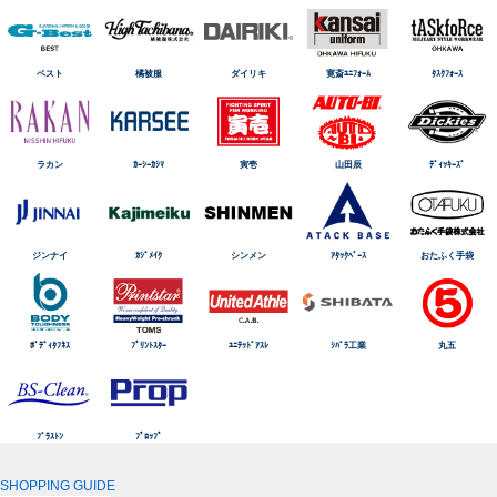
ベスト
橘被服
ダイリキ
寛斎ﾕﾆﾌｫｰﾑ
ﾀｽｸﾌｫｰｽ
ラカン
ｶｰｼｰｶｼﾏ
寅壱
山田辰
ﾃﾞｨｯｷｰｽﾞ
ジンナイ
ｶｼﾞﾒｲｸ
シンメン
ｱﾀｯｸﾍﾞｰｽ
おたふく手袋
ﾎﾞﾃﾞｨﾀﾌﾈｽ
ﾌﾟﾘﾝﾄｽﾀｰ
ﾕﾆﾃｯﾄﾞｱｽﾚ
ｼﾊﾞﾗ工業
丸五
ﾌﾞﾗｽﾄﾝ
ﾌﾟﾛｯﾌﾟ
SHOPPING GUIDE