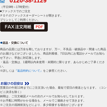
0120-38-1129
（平日9時～17時受付）
■ファックスでのご注文
ＰＤＦのファックスオーダーシートが開きます。
プリントしてご利用ください。
商品の品質には万全を期しておりますが、万一、不良品・破損品や・間違った商品
のお届けなどがございましたら、商品到着後、7日以内にお電話かメールでお知ら
せ下さい、早急に対応致します。
・返品・交換は、1週間以内未使用・未開封に限ります、あらかじめご了承くださ
い。
※詳しくは
『返品特約について』
をご参照ください。
営業日の午前11時までにご注文頂いた場合、最短で翌日の発送となります。（コン
ビニ決済を除く）
納期は、ご注文確認メールの次のメールでお知らせしております。
※お手配に時間がかかる場合も、メールでご連絡させて頂きます。
※ご注文の混雑状況などにより、多少前後する場合がございます