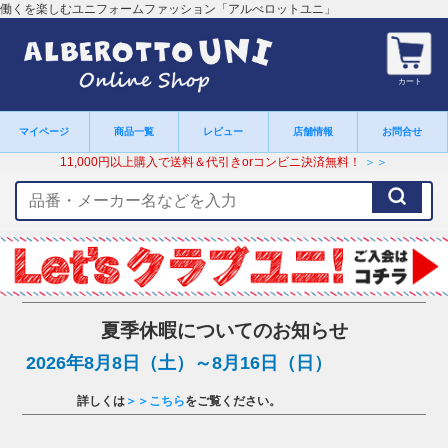
働くを楽しむユニフォームファッション「アルべロットユニ」
カート
マイページ
商品一覧
レビュー
店舗情報
お問合せ
11,000円以上購入で送料＆代引きorコンビニ決済無料！
＞＞
検
索
キ
ー
ワ
ー
ド
夏季休暇についてのお知らせ
2026年8月8日（土）～8月16日（日）
詳しくは
＞＞こちら
をご覧ください。