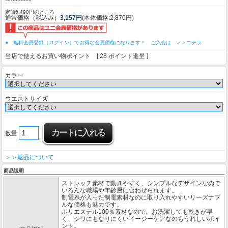
定価6,490円のところ
通常価格（税込み）
3,157円
(本体価格:2,870円)
● 無料会員登録（ログイン）でお得な会員価格になります！ ご入会は ＞＞コチラ
当店で使えるお買い物ポイント [ 28 ポイント進呈 ]
カラー
ウエストサイズ
数量
＞＞返品について
商品説明
ストレッチ素材で動きやすく、シンプルなデザインなので
いろんな職場や年齢層に合わせられます。
制電糸が入った制電素材なのに取り入れやすいリーズナブ
ルな価格も魅力です。
ポリエステル100％素材なので、お洗濯しても乾きが早
く、シワにもなりにくいイージーケアなのもうれしいポイ
ント。