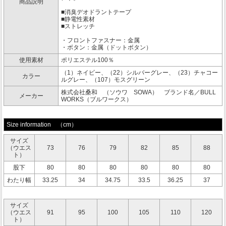
商品説明
■消臭デオドラントテープ
■静電性素材
■ストレッチ
・フロントファスナー：金属
・ボタン：金属（ドットボタン）
使用素材
ポリエステル100％
（1）ネイビー、（22）シルバーグレー、（23）チャコー
カラー
ルグレー、（107）モスグリーン
株式会社桑和 （ソウワ SOWA） ブランド名／BULL
メーカー
WORKS（ブルワークス）
Size information （cm）
サイズ
（ウエス
73
76
79
82
85
88
ト）
股下
80
80
80
80
80
80
わたり幅
33.25
34
34.75
33.5
36.25
37
サイズ
（ウエス
91
95
100
105
110
120
ト）