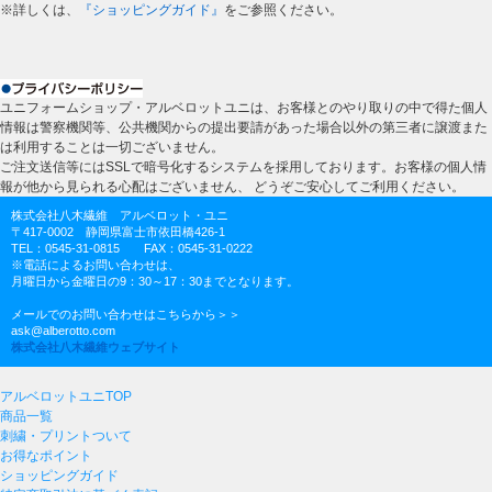
※詳しくは、
『ショッピングガイド』
をご参照ください。
ユニフォームショップ・アルベロットユニは、お客様とのやり取りの中で得た個人
情報は警察機関等、公共機関からの提出要請があった場合以外の第三者に譲渡また
は利用することは一切ございません。
ご注文送信等にはSSLで暗号化するシステムを採用しております。お客様の個人情
報が他から見られる心配はございません、 どうぞご安心してご利用ください。
株式会社八木繊維 アルベロット・ユニ
〒417-0002 静岡県富士市依田橋426-1
TEL：0545-31-0815 FAX：0545-31-0222
※電話によるお問い合わせは、
月曜日から金曜日の9：30～17：30までとなります。
メールでのお問い合わせはこちらから＞＞
ask@alberotto.com
株式会社八木繊維ウェブサイト
アルベロットユニTOP
商品一覧
刺繍・プリントついて
お得なポイント
ショッピングガイド