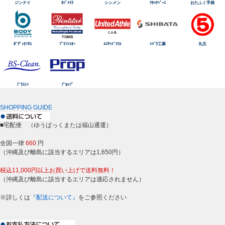
ジンナイ
ｶｼﾞﾒｲｸ
シンメン
ｱﾀｯｸﾍﾞｰｽ
おたふく手袋
ﾎﾞﾃﾞｨﾀﾌﾈｽ
ﾌﾟﾘﾝﾄｽﾀｰ
ﾕﾆﾃｯﾄﾞｱｽﾚ
ｼﾊﾞﾗ工業
丸五
ﾌﾞﾗｽﾄﾝ
ﾌﾟﾛｯﾌﾟ
SHOPPING GUIDE
■宅配便 （ゆうぱっくまたは福山通運）
全国一律
660
円
（沖縄及び離島に該当するエリアは1,650円）
税込11,000円以上お買い上げで送料無料！
（沖縄及び離島に該当するエリアは適応されません）
※詳しくは
『配送について』
をご参照ください