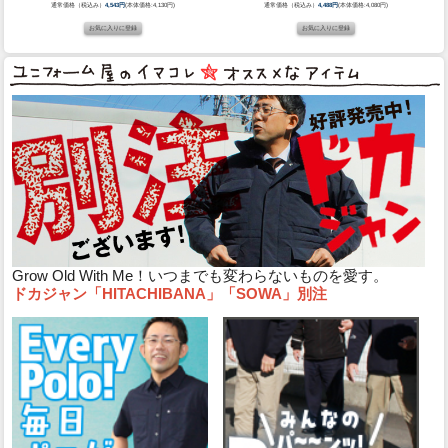
通常価格（税込み）
4,543円
(本体価格:4,130円)
通常価格（税込み）
4,488円
(本体価格:4,080円)
Grow Old With Me！いつまでも変わらないものを愛す。
ドカジャン「HITACHIBANA」「SOWA」別注