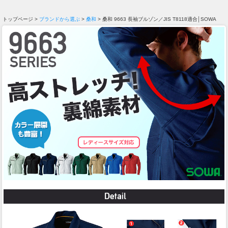
トップページ >
ブランドから選ぶ
>
桑和
> 桑和 9663 長袖ブルゾン／JIS T8118適合│SOWA