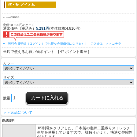
sowa09663
定価10,890円のところ
通常価格（税込み）
5,291円
(本体価格:4,810円)
● 無料会員登録（ログイン）でお得な会員価格になります！ ご入会は ＞＞コチラ
当店で使えるお買い物ポイント [ 47 ポイント進呈 ]
カラー
サイズ
数量
＞＞返品について
商品説明
JIS制電をクリアした、日本製の裏綿二重織りストレッチ
生地を使用していますので、肌触りがよく、快適な伸縮性
があります。