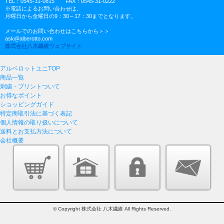
TEL：0545-31-0815 FAX：0545-31-0222
※電話によるお問い合わせは、
月曜日から金曜日の9：30～17：30までとなります。
メールでのお問い合わせはこちらから＞＞
ask@alberotto.com
株式会社八木繊維ウェブサイト
アルベロットユニTOP
商品一覧
刺繍・プリントついて
お得なポイント
ショッピングガイド
特定商取引法に基づく表記
個人情報の取り扱いについて
送料とお支払方法について
会社概要
© Copyright 株式会社 八木繊維 All Rights Reserved.