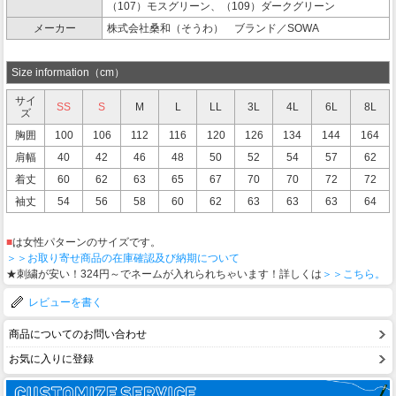
（107）モスグリーン、（109）ダークグリーン
メーカー
株式会社桑和（そうわ） ブランド／SOWA
Size information（cm）
サイ
SS
S
M
L
LL
3L
4L
6L
8L
ズ
胸囲
100
106
112
116
120
126
134
144
164
肩幅
40
42
46
48
50
52
54
57
62
着丈
60
62
63
65
67
70
70
72
72
袖丈
54
56
58
60
62
63
63
63
64
■
は女性パターンのサイズです。
＞＞お取り寄せ商品の在庫確認及び納期について
★刺繍が安い！324円～でネームが入れられちゃいます！詳しくは
＞＞こちら。
レビューを書く
商品についてのお問い合わせ
お気に入りに登録