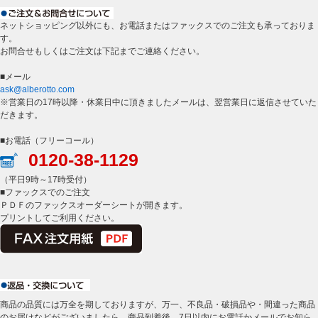
ネットショッピング以外にも、お電話またはファックスでのご注文も承っておりま
す。
お問合せもしくはご注文は下記までご連絡ください。
■メール
ask@alberotto.com
※営業日の17時以降・休業日中に頂きましたメールは、翌営業日に返信させていた
だきます。
■お電話（フリーコール）
0120-38-1129
（平日9時～17時受付）
■ファックスでのご注文
ＰＤＦのファックスオーダーシートが開きます。
プリントしてご利用ください。
商品の品質には万全を期しておりますが、万一、不良品・破損品や・間違った商品
のお届けなどがございましたら、商品到着後、7日以内にお電話かメールでお知ら