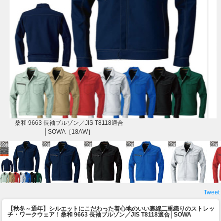
桑和 9663 長袖ブルゾン／JIS T8118適合
│SOWA［18AW］
Tweet
【秋冬～通年】シルエットにこだわった着心地のいい裏綿二重織りのストレッ
チ・ワークウェア！
桑和 9663 長袖ブルゾン／JIS T8118適合│SOWA