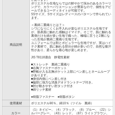
ポリエステル生地ならではの鮮やかで深みのあるカラーリ
ングで、カラーバリエーションが豊富なので、個性をアピ
ールできるコーディネイトが可能です。
SSサイズ、Sサイズはレディースのパターンで作られてい
ます。
＜裏綿二重織りとは？＞
シワになりにくくお手入れが楽なポリエステル生地です
が、肌表面に触れた感触はイマイチ。そこで、肌に触れる
裏側だけを綿が多い生地で織った、極端に言うと2層にな
った生地が裏綿二重織り生地です。
ユニフォームでは割とポピュラーな生地ですが、実はハイ
商品説明
テク素材で、肌に触れる部分が綿が多いので、自然な吸汗
性があり、柔らかな着心地が楽しめます。
JIS T8118適合 静電性素材
■ストレッチ 裏綿二重織り
■右胸ファスナーポケット
■野帳が入る左胸ポケット上部にペン差しとネームループ
があります。
■身頃内側にペン差し付き
■脇部に強力な消臭デオドラントテープ付き。
■肘が動きやすい肘タック付き
■綿リッチ素材
●樹脂ファスナー ●樹脂ボタン
使用素材
ポリエステル90％、綿10％（ツイル 裏綿）
（1）ネイビー、（4）ブラック、（8）ブルー、（22）シ
カラー
ルバーグレー、（43）レッド、（87）ライトブラウン、