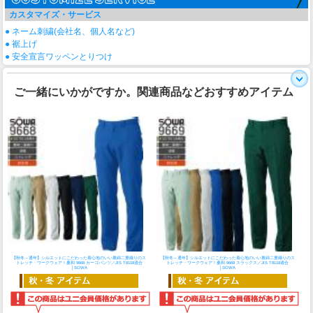
カスタマイズ・サービス
● ネーム刺繍(会社名、個人名など)
● 裾上げ
● 安全宣言ワッペンとりつけ
ご一緒にいかがですか。関連商品などおすすめアイテム
【秋冬～通年】シルエットにこだわった着心地のいい裏綿二重織りのス
【秋冬～通年】シルエットにこだわった着心地のいい裏綿二重織りのス
トレッチ・ワークウェア！
桑和 9668 カーゴパンツ／JIS T8118適合
トレッチ・ワークウェア！
桑和 9669 スラックス／JIS T8118適合
│SOWA
│SOWA