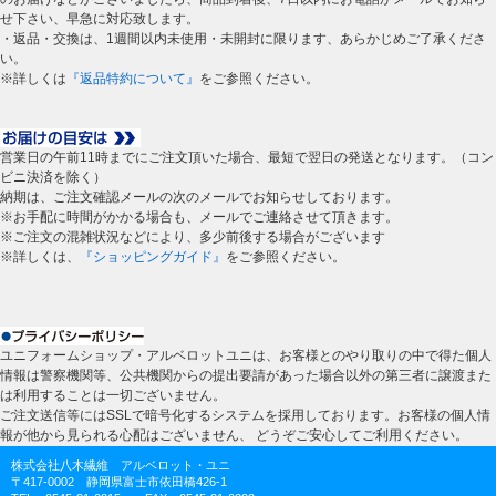
せ下さい、早急に対応致します。
・返品・交換は、1週間以内未使用・未開封に限ります、あらかじめご了承くださ
い。
※詳しくは
『返品特約について』
をご参照ください。
営業日の午前11時までにご注文頂いた場合、最短で翌日の発送となります。（コン
ビニ決済を除く）
納期は、ご注文確認メールの次のメールでお知らせしております。
※お手配に時間がかかる場合も、メールでご連絡させて頂きます。
※ご注文の混雑状況などにより、多少前後する場合がございます
※詳しくは、
『ショッピングガイド』
をご参照ください。
ユニフォームショップ・アルベロットユニは、お客様とのやり取りの中で得た個人
情報は警察機関等、公共機関からの提出要請があった場合以外の第三者に譲渡また
は利用することは一切ございません。
ご注文送信等にはSSLで暗号化するシステムを採用しております。お客様の個人情
報が他から見られる心配はございません、 どうぞご安心してご利用ください。
株式会社八木繊維 アルベロット・ユニ
〒417-0002 静岡県富士市依田橋426-1