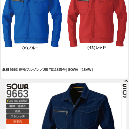
桑和 9663 長袖ブルゾン／JIS T8118適合│SOWA［18AW］