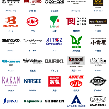
ｱﾌﾞｿﾘｭｰﾄｷﾞｱ
ﾌﾞﾙﾜｰｸｽ
ｺｰｺｽ信岡
ｱﾝﾄﾞﾚｽｹｯﾃｨ
ｸﾞﾗﾃﾞｨｴｰﾀ
ﾊﾞｰﾄﾙ
ｻﾝｴｽ
三愛
ﾀｶﾔ商事
ﾅｲtﾅｲﾄ
ｸﾞﾗﾝｼｽｺ
ﾃﾞﾆﾌｫｰﾑ
ｱｲﾄｽ
旭蝶繊維
小倉屋
ベスト
橘被服
ダイリキ
寛斎ﾕﾆﾌｫｰﾑ
ﾀｽｸﾌｫｰｽ
ラカン
ｶｰｼｰｶｼﾏ
寅壱
山田辰
ﾃﾞｨｯｷｰｽﾞ