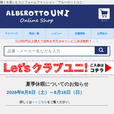
働くを楽しむユニフォームファッション「アルべロットユニ」
カート
マイページ
商品一覧
レビュー
店舗情報
お問合せ
11,000円以上購入で送料＆代引きorコンビニ決済無料！
＞＞
検
索
キ
ー
ワ
ー
ド
夏季休暇についてのお知らせ
2026年8月8日（土）～8月16日（日）
詳しくは
＞＞こちら
をご覧ください。