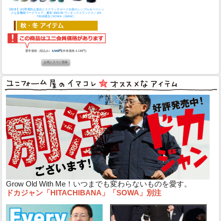
【秋冬】JIS帯電防止適合とスクラッチガード仕様のシンプル＆ベーシッ
クな多機能ワークウェア。
桑和 3002-09 ワンタックスラックス／JIS
T8118適合│SOWA［19AW］
通常価格（税込み）
4,543円
(本体価格:4,130円)
Grow Old With Me！いつまでも変わらないものを愛す。
ドカジャン「HITACHIBANA」「SOWA」別注