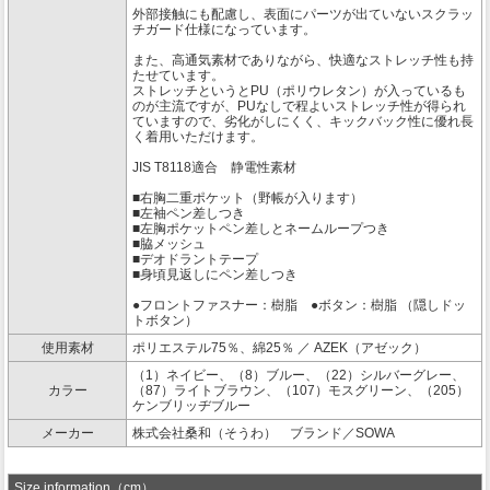
外部接触にも配慮し、表面にパーツが出ていないスクラッ
チガード仕様になっています。
また、高通気素材でありながら、快適なストレッチ性も持
たせています。
ストレッチというとPU（ポリウレタン）が入っているも
のが主流ですが、PUなしで程よいストレッチ性が得られ
ていますので、劣化がしにくく、キックバック性に優れ長
く着用いただけます。
JIS T8118適合 静電性素材
■右胸二重ポケット（野帳が入ります）
■左袖ペン差しつき
■左胸ポケットペン差しとネームループつき
■脇メッシュ
■デオドラントテープ
■身頃見返しにペン差しつき
●フロントファスナー：樹脂 ●ボタン：樹脂 （隠しドッ
トボタン）
使用素材
ポリエステル75％、綿25％ ／ AZEK（アゼック）
（1）ネイビー、（8）ブルー、（22）シルバーグレー、
カラー
（87）ライトブラウン、（107）モスグリーン、（205）
ケンブリッヂブルー
メーカー
株式会社桑和（そうわ） ブランド／SOWA
Size information（cm）