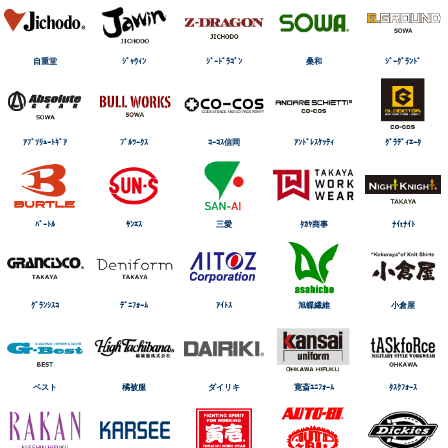
自重堂
ｼﾞｬｳｨﾝ
ｼﾞｰﾄﾞﾗｺﾞﾝ
桑和
ｼﾞｰｸﾞﾗﾝﾄﾞ
ｱﾌﾞｿﾘｭｰﾄｷﾞｱ
ﾌﾞﾙﾜｰｸｽ
ｺｰｺｽ信岡
ｱﾝﾄﾞﾚｽｹｯﾃｨ
ｸﾞﾗﾃﾞｨｴｰﾀ
ﾊﾞｰﾄﾙ
ｻﾝｴｽ
三愛
ﾀｶﾔ商事
ﾅｲtﾅｲﾄ
ｸﾞﾗﾝｼｽｺ
ﾃﾞﾆﾌｫｰﾑ
ｱｲﾄｽ
旭蝶繊維
小倉屋
ベスト
橘被服
ダイリキ
寛斎ﾕﾆﾌｫｰﾑ
ﾀｽｸﾌｫｰｽ