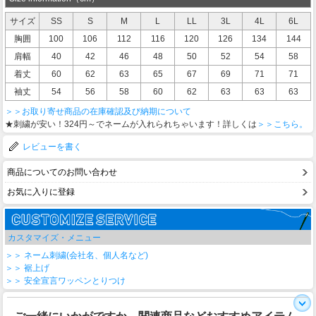
サイズ
SS
S
M
L
LL
3L
4L
6L
胸囲
100
106
112
116
120
126
134
144
肩幅
40
42
46
48
50
52
54
58
着丈
60
62
63
65
67
69
71
71
袖丈
54
56
58
60
62
63
63
63
＞＞お取り寄せ商品の在庫確認及び納期について
★刺繍が安い！324円～でネームが入れられちゃいます！詳しくは
＞＞こちら。
レビューを書く
商品についてのお問い合わせ
お気に入りに登録
カスタマイズ・メニュー
＞＞ ネーム刺繍(会社名、個人名など)
＞＞ 裾上げ
＞＞ 安全宣言ワッペンとりつけ