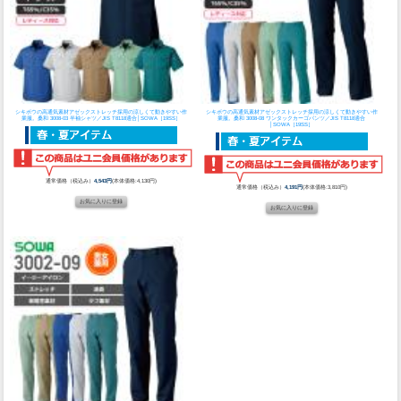
シキボウの高通気素材アゼックストレッチ採用の涼しくて動きやすい作
シキボウの高通気素材アゼックストレッチ採用の涼しくて動きやすい作
業服。
桑和 3008-03 半袖シャツ／JIS T8118適合│SOWA［19SS］
業服。
桑和 3008-08 ワンタックカーゴパンツ／JIS T8118適合
│SOWA［19SS］
通常価格（税込み）
4,543円
(本体価格:4,130円)
通常価格（税込み）
4,191円
(本体価格:3,810円)