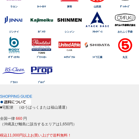
ラカン
ｶｰｼｰｶｼﾏ
寅壱
山田辰
ﾃﾞｨｯｷｰｽﾞ
ジンナイ
ｶｼﾞﾒｲｸ
シンメン
ｱﾀｯｸﾍﾞｰｽ
おたふく手袋
ﾎﾞﾃﾞｨﾀﾌﾈｽ
ﾌﾟﾘﾝﾄｽﾀｰ
ﾕﾆﾃｯﾄﾞｱｽﾚ
ｼﾊﾞﾗ工業
丸五
ﾌﾞﾗｽﾄﾝ
ﾌﾟﾛｯﾌﾟ
SHOPPING GUIDE
■宅配便 （ゆうぱっくまたは福山通運）
全国一律
660
円
（沖縄及び離島に該当するエリアは1,650円）
税込11,000円以上お買い上げで送料無料！