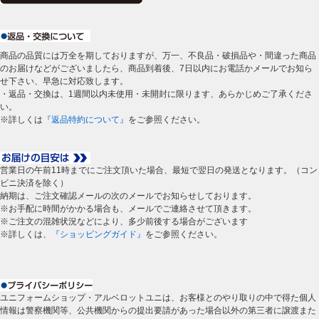
商品の品質には万全を期しておりますが、万一、不良品・破損品や・間違った商品
のお届けなどがございましたら、商品到着後、7日以内にお電話かメールでお知ら
せ下さい、早急に対応致します。
・返品・交換は、1週間以内未使用・未開封に限ります、あらかじめご了承くださ
い。
※詳しくは
『返品特約について』
をご参照ください。
営業日の午前11時までにご注文頂いた場合、最短で翌日の発送となります。（コン
ビニ決済を除く）
納期は、ご注文確認メールの次のメールでお知らせしております。
※お手配に時間がかかる場合も、メールでご連絡させて頂きます。
※ご注文の混雑状況などにより、多少前後する場合がございます
※詳しくは、
『ショッピングガイド』
をご参照ください。
ユニフォームショップ・アルベロットユニは、お客様とのやり取りの中で得た個人
情報は警察機関等、公共機関からの提出要請があった場合以外の第三者に譲渡また