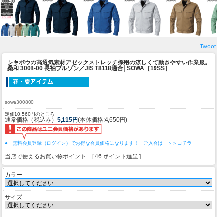
Tweet
シキボウの高通気素材アゼックストレッチ採用の涼しくて動きやすい作業服。
桑和 3008-00 長袖ブルゾン／JIS T8118適合│SOWA［19SS］
sowa300800
定価10,560円のところ
通常価格（税込み）
5,115円
(本体価格:4,650円)
● 無料会員登録（ログイン）でお得な会員価格になります！ ご入会は ＞＞コチラ
当店で使えるお買い物ポイント [ 46 ポイント進呈 ]
カラー
サイズ