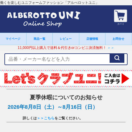
働くを楽しむユニフォームファッション「アルべロットユニ」
カート
マイページ
商品一覧
レビュー
店舗情報
お問合せ
11,000円以上購入で送料＆代引きorコンビニ決済無料！
＞＞
検
索
キ
ー
ワ
ー
ド
夏季休暇についてのお知らせ
2026年8月8日（土）～8月16日（日）
詳しくは
＞＞こちら
をご覧ください。