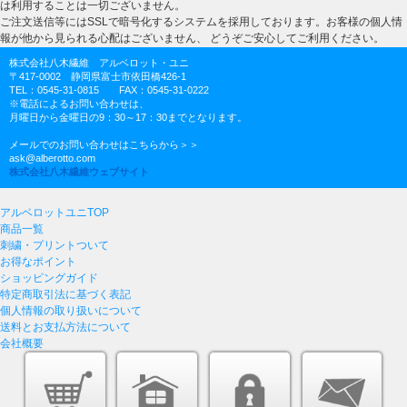
は利用することは一切ございません。
ご注文送信等にはSSLで暗号化するシステムを採用しております。お客様の個人情
報が他から見られる心配はございません、 どうぞご安心してご利用ください。
株式会社八木繊維 アルベロット・ユニ
〒417-0002 静岡県富士市依田橋426-1
TEL：0545-31-0815 FAX：0545-31-0222
※電話によるお問い合わせは、
月曜日から金曜日の9：30～17：30までとなります。
メールでのお問い合わせはこちらから＞＞
ask@alberotto.com
株式会社八木繊維ウェブサイト
アルベロットユニTOP
商品一覧
刺繍・プリントついて
お得なポイント
ショッピングガイド
特定商取引法に基づく表記
個人情報の取り扱いについて
送料とお支払方法について
会社概要