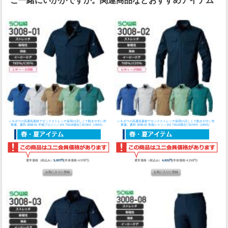
ご一緒にいかがですか。関連商品などおすすめアイテム
シキボウの高通気素材アゼックストレッチ採用の涼しくて動きやすい作
シキボウの高通気素材アゼックストレッチ採用の涼しくて動きやすい作
業服。
桑和 3008-01 半袖ブルゾン／JIS T8118適合│SOWA［19SS］
業服。
桑和 3008-02 長袖シャツ／JIS T8118適合│SOWA［19SS］
通常価格（税込み）
5,027円
(本体価格:4,570円)
通常価格（税込み）
4,631円
(本体価格:4,210円)