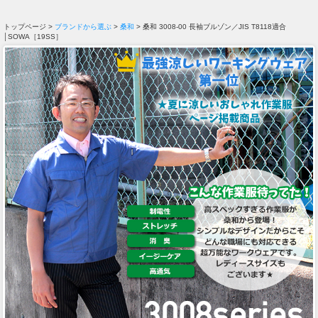
トップページ >
ブランドから選ぶ
>
桑和
> 桑和 3008-00 長袖ブルゾン／JIS T8118適合
│SOWA［19SS］