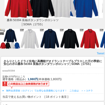
桑和 50394 長袖ボタンダウンポロシャツ
│SOWA［17SS］
Tweet
さらりとしたドライ生地に高機能デオドラントテープもプラスした汗の季節に
安心のポロ
桑和 50394 長袖ボタンダウンポロシャツ│SOWA［17SS］
sowa50394
定価4,070円のところ
通常価格（税込み）
1,980円
(本体価格:1,800円)
● 無料会員登録（ログイン）でお得な会員価格になります！ ご入会は ＞＞コチラ
当店で使えるお買い物ポイント [ 18 ポイント進呈 ]