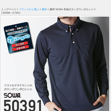
トップページ >
ブランドから選ぶ
>
桑和
> 桑和 50394 長袖ボタンダウンポロシャツ
│SOWA［17SS］