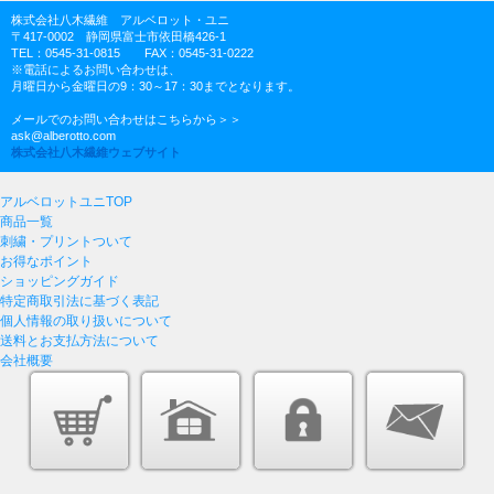
株式会社八木繊維 アルベロット・ユニ
〒417-0002 静岡県富士市依田橋426-1
TEL：0545-31-0815 FAX：0545-31-0222
※電話によるお問い合わせは、
月曜日から金曜日の9：30～17：30までとなります。
メールでのお問い合わせはこちらから＞＞
ask@alberotto.com
株式会社八木繊維ウェブサイト
アルベロットユニTOP
商品一覧
刺繍・プリントついて
お得なポイント
ショッピングガイド
特定商取引法に基づく表記
個人情報の取り扱いについて
送料とお支払方法について
会社概要