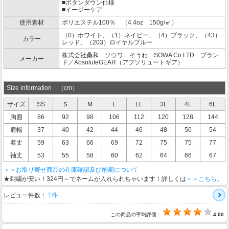
■ボタンダウン仕様
■イージーケア
使用素材
ポリエステル100％ （4.4oz 150g/㎡）
（0）ホワイト、（1）ネイビー、（4）ブラック、（43）
カラー
レッド、（203）ロイヤルブルー
株式会社桑和 ソウワ そうわ SOWA Co.LTD ブラン
メーカー
ド／AbsoluteGEAR（アブソリュートギア）
Size information （cm）
サイズ
SS
Ｓ
M
L
LL
3L
4L
6L
胸囲
86
92
98
106
112
120
128
144
肩幅
37
40
42
44
46
48
50
54
着丈
59
63
66
69
72
75
75
77
袖丈
53
55
58
60
62
64
66
67
＞＞お取り寄せ商品の在庫確認及び納期について
★刺繍が安い！324円～でネームが入れられちゃいます！詳しくは
＞＞こちら。
レビュー件数：
1件
この商品の平均評価：
4.00