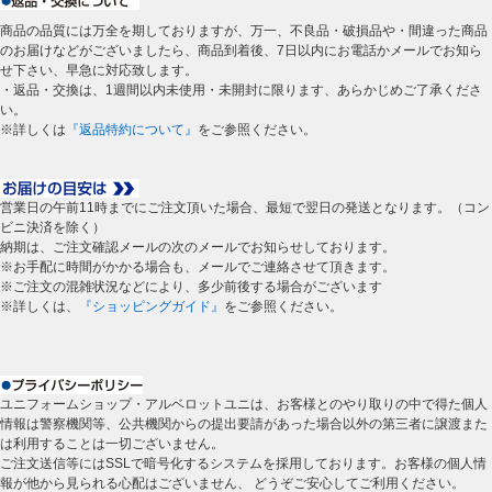
商品の品質には万全を期しておりますが、万一、不良品・破損品や・間違った商品
のお届けなどがございましたら、商品到着後、7日以内にお電話かメールでお知ら
せ下さい、早急に対応致します。
・返品・交換は、1週間以内未使用・未開封に限ります、あらかじめご了承くださ
い。
※詳しくは
『返品特約について』
をご参照ください。
営業日の午前11時までにご注文頂いた場合、最短で翌日の発送となります。（コン
ビニ決済を除く）
納期は、ご注文確認メールの次のメールでお知らせしております。
※お手配に時間がかかる場合も、メールでご連絡させて頂きます。
※ご注文の混雑状況などにより、多少前後する場合がございます
※詳しくは、
『ショッピングガイド』
をご参照ください。
ユニフォームショップ・アルベロットユニは、お客様とのやり取りの中で得た個人
情報は警察機関等、公共機関からの提出要請があった場合以外の第三者に譲渡また
は利用することは一切ございません。
ご注文送信等にはSSLで暗号化するシステムを採用しております。お客様の個人情
報が他から見られる心配はございません、 どうぞご安心してご利用ください。