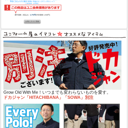
季節に安心のポロ
桑和 50391 半袖ボタンダウンポロシャツ
│SOWA［17SS］
通常価格（税込み）
1,771円
(本体価格:1,610円)
Grow Old With Me！いつまでも変わらないものを愛す。
ドカジャン「HITACHIBANA」「SOWA」別注