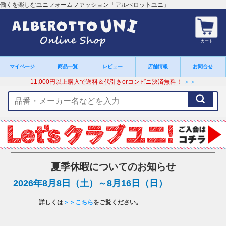
働くを楽しむユニフォームファッション「アルべロットユニ」
カート
マイページ
商品一覧
レビュー
店舗情報
お問合せ
11,000円以上購入で送料＆代引きorコンビニ決済無料！
＞＞
検
索
キ
ー
ワ
ー
ド
夏季休暇についてのお知らせ
2026年8月8日（土）～8月16日（日）
詳しくは
＞＞こちら
をご覧ください。