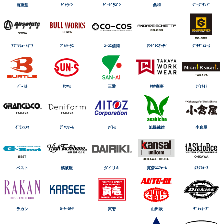
自重堂
ｼﾞｬｳｨﾝ
ｼﾞｰﾄﾞﾗｺﾞﾝ
桑和
ｼﾞｰｸﾞﾗﾝﾄﾞ
ｱﾌﾞｿﾘｭｰﾄｷﾞｱ
ﾌﾞﾙﾜｰｸｽ
ｺｰｺｽ信岡
ｱﾝﾄﾞﾚｽｹｯﾃｨ
ｸﾞﾗﾃﾞｨｴｰﾀ
ﾊﾞｰﾄﾙ
ｻﾝｴｽ
三愛
ﾀｶﾔ商事
ﾅｲtﾅｲﾄ
ｸﾞﾗﾝｼｽｺ
ﾃﾞﾆﾌｫｰﾑ
ｱｲﾄｽ
旭蝶繊維
小倉屋
ベスト
橘被服
ダイリキ
寛斎ﾕﾆﾌｫｰﾑ
ﾀｽｸﾌｫｰｽ
ラカン
ｶｰｼｰｶｼﾏ
寅壱
山田辰
ﾃﾞｨｯｷｰｽﾞ