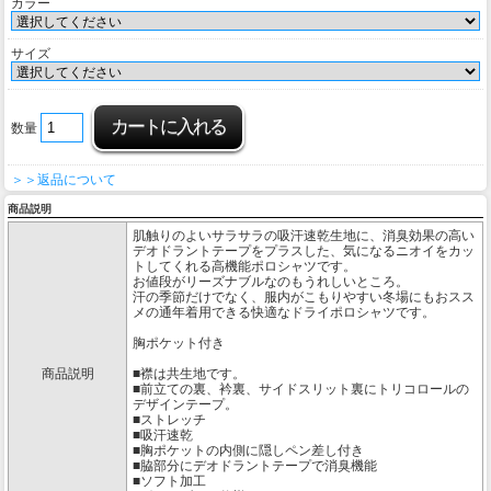
カラー
サイズ
数量
＞＞返品について
商品説明
肌触りのよいサラサラの吸汗速乾生地に、消臭効果の高い
デオドラントテープをプラスした、気になるニオイをカッ
トしてくれる高機能ポロシャツです。
お値段がリーズナブルなのもうれしいところ。
汗の季節だけでなく、服内がこもりやすい冬場にもおスス
メの通年着用できる快適なドライポロシャツです。
胸ポケット付き
商品説明
■襟は共生地です。
■前立ての裏、衿裏、サイドスリット裏にトリコロールの
デザインテープ。
■ストレッチ
■吸汗速乾
■胸ポケットの内側に隠しペン差し付き
■脇部分にデオドラントテープで消臭機能
■ソフト加工