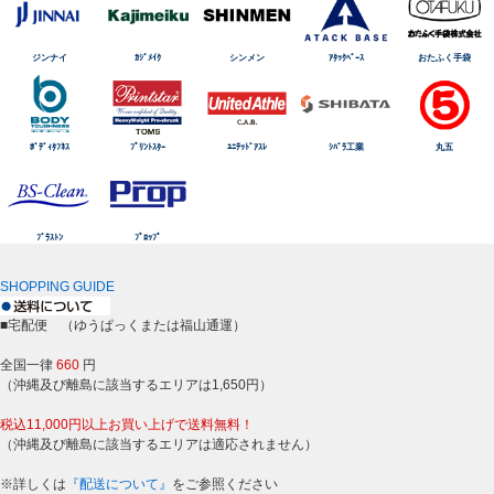
ジンナイ
ｶｼﾞﾒｲｸ
シンメン
ｱﾀｯｸﾍﾞｰｽ
おたふく手袋
ﾎﾞﾃﾞｨﾀﾌﾈｽ
ﾌﾟﾘﾝﾄｽﾀｰ
ﾕﾆﾃｯﾄﾞｱｽﾚ
ｼﾊﾞﾗ工業
丸五
ﾌﾞﾗｽﾄﾝ
ﾌﾟﾛｯﾌﾟ
SHOPPING GUIDE
■宅配便 （ゆうぱっくまたは福山通運）
全国一律
660
円
（沖縄及び離島に該当するエリアは1,650円）
税込11,000円以上お買い上げで送料無料！
（沖縄及び離島に該当するエリアは適応されません）
※詳しくは
『配送について』
をご参照ください