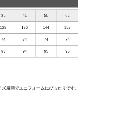
3L
4L
5L
6L
128
136
144
152
74
74
74
74
93
94
95
96
イズ展開でユニフォームにぴったりです。