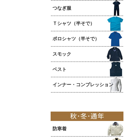
つなぎ服
Ｔシャツ（半そで）
ポロシャツ（半そで）
スモック
ベスト
インナー・コンプレッション
防寒着