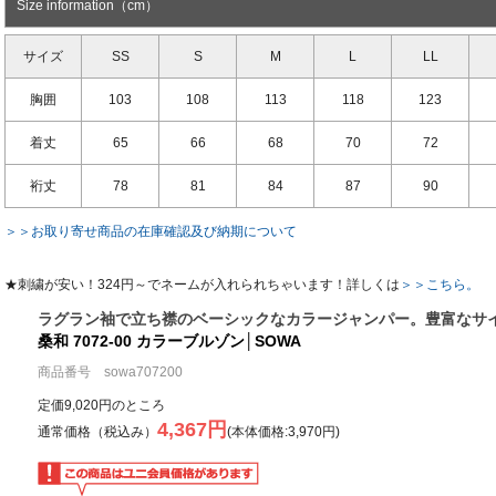
Size information（cm）
サイズ
SS
S
M
L
LL
胸囲
103
108
113
118
123
着丈
65
66
68
70
72
裄丈
78
81
84
87
90
＞＞お取り寄せ商品の在庫確認及び納期について
★刺繍が安い！324円～でネームが入れられちゃいます！詳しくは
＞＞こちら。
ラグラン袖で立ち襟のベーシックなカラージャンパー。豊富なサ
桑和 7072-00 カラーブルゾン│SOWA
商品番号 sowa707200
定価9,020円のところ
4,367円
通常価格（税込み）
(本体価格:3,970円)