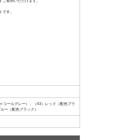
ずご着用いただけます。
トです。
ャコールグレー）、（43）レッド（配色ブラ
ブルー（配色ブラック）