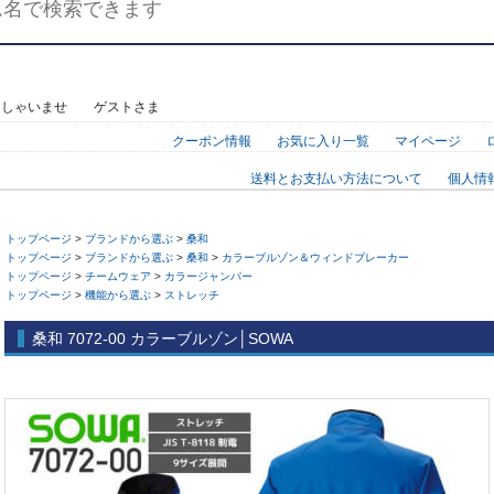
っしゃいませ ゲストさま
クーポン情報
お気に入り一覧
マイページ
送料とお支払い方法について
個人情
トップページ
>
ブランドから選ぶ
>
桑和
トップページ
>
ブランドから選ぶ
>
桑和
>
カラーブルゾン＆ウィンドブレーカー
トップページ
>
チームウェア
>
カラージャンパー
トップページ
>
機能から選ぶ
>
ストレッチ
桑和 7072-00 カラーブルゾン│SOWA