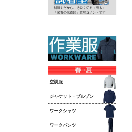
制服やだからこそ鋭く切る（着る）！
「試着の伝道師」直球コメントです
空調服
ジャケット・ブルゾン
ワークシャツ
ワークパンツ