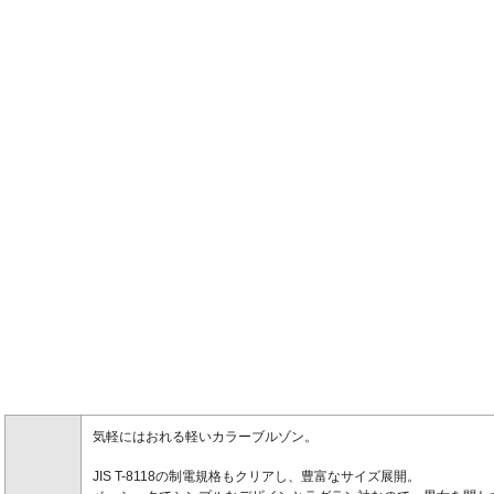
気軽にはおれる軽いカラーブルゾン。
JIS T-8118の制電規格もクリアし、豊富なサイズ展開。