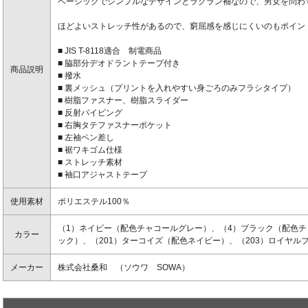
ベーシックでシンプルなデザインとラグラン袖なので、男女を問わ
ほどよいストレッチ性があるので、窮屈感を感じにくいのもポイン
■ JIS T-8118適合 制電商品
■ 脇部分デオドラントテープ付き
商品説明
■ 撥水
■ 裏メッシュ（プリントを入れやすい身ごろのみフラシタイプ）
■ 樹脂ファスナー、樹脂スライダー
■ 反射パイピング
■ 右胸タテファスナーポケット
■ 左袖ペン差し
■ 裾ワキゴム仕様
■ ストレッチ素材
■ 袖口アジャストテープ
使用素材
ポリエステル100％
（1）ネイビー（配色チャコールグレー）、（4）ブラック（配色チ
カラー
ック）、（201）ターコイズ（配色ネイビー）、（203）ロイヤル
メーカー
株式会社桑和 （ソウワ SOWA）