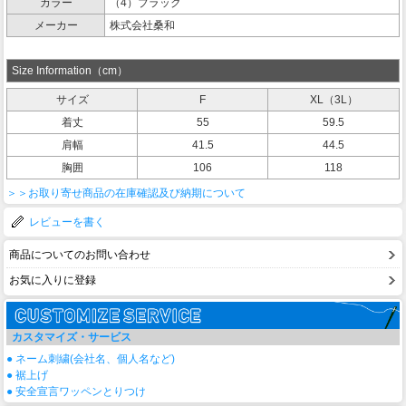
カラー
（4）ブラック
メーカー
株式会社桑和
Size Information（cm）
サイズ
F
XL（3L）
着丈
55
59.5
肩幅
41.5
44.5
胸囲
106
118
＞＞お取り寄せ商品の在庫確認及び納期について
レビューを書く
商品についてのお問い合わせ
お気に入りに登録
カスタマイズ・サービス
● ネーム刺繍(会社名、個人名など)
● 裾上げ
● 安全宣言ワッペンとりつけ