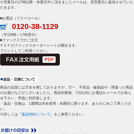
※営業日の17時以降・休業日中に頂きましたメールは、翌営業日に返信させていた
だきます。
■お電話（フリーコール）
0120-38-1129
（平日9時～17時受付）
■ファックスでのご注文
ＰＤＦのファックスオーダーシートが開きます。
プリントしてご利用ください。
商品の品質には万全を期しておりますが、万一、不良品・破損品や・間違った商品
のお届けなどがございましたら、商品到着後、7日以内にお電話かメールでお知ら
せ下さい、早急に対応致します。
・返品・交換は、1週間以内未使用・未開封に限ります、あらかじめご了承くださ
い。
※詳しくは
『返品特約について』
をご参照ください。