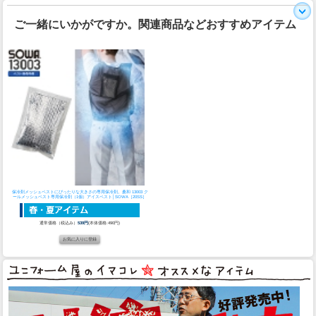
ご一緒にいかがですか。関連商品などおすすめアイテム
保冷剤メッシュベストにぴったりな大きさの専用保冷剤。
桑和 13003 ク
ールメッシュベスト専用保冷剤（1個）アイスベスト│SOWA［20SS］
通常価格（税込み）
539円
(本体価格:490円)