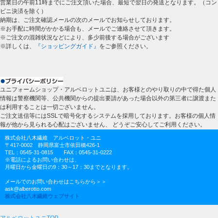
営業日の午前11時までにご注文頂いた場合、最短で翌日の発送となります。（コン
ビニ決済を除く）
納期は、ご注文確認メールの次のメールでお知らせしております。
※お手配に時間がかかる場合も、メールでご連絡させて頂きます。
※ご注文の混雑状況などにより、多少前後する場合がございます
※詳しくは、
『ショッピングガイド』
をご参照ください。
ユニフォームショップ・アルベロットユニは、お客様とのやり取りの中で得た個人
情報は警察機関等、公共機関からの提出要請があった場合以外の第三者に譲渡また
は利用することは一切ございません。
ご注文送信等にはSSLで暗号化するシステムを採用しております。お客様の個人情
報が他から見られる心配はございません、 どうぞご安心してご利用ください。
株式会社八木繊維 アルベロット・ユニ
〒417-0002 静岡県富士市依田橋426-1
TEL：0545-31-0815 FAX：0545-31-0222
※電話によるお問い合わせは、
月曜日から金曜日の9：30～17：30までとなります。
メールでのお問い合わせはこちらから＞＞
ask@alberotto.com
株式会社八木繊維ウェブサイト
アルベロットユニTOP