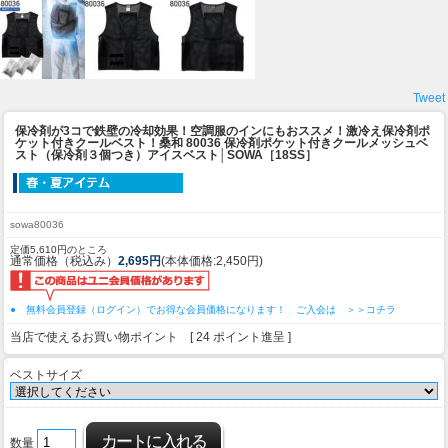
Tweet
保冷剤が3コで鉄壁の冷却効果！空調服のインにもおススメ！激冷え保冷剤ポ
ケット付きクールベスト！
桑和 80036 保冷剤ポケット付きクールメッシュベ
スト（保冷剤３個つき）アイスベスト│SOWA［18SS］
sowa80036
定価5,610円のところ
通常価格（税込み）
2,695円
(本体価格:2,450円)
● 無料会員登録（ログイン）でお得な会員価格になります！ ご入会は ＞＞コチラ
当店で使えるお買い物ポイント [ 24 ポイント進呈 ]
ベストサイズ
数量