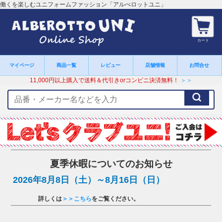
働くを楽しむユニフォームファッション「アルべロットユニ」
カート
マイページ
商品一覧
レビュー
店舗情報
お問合せ
11,000円以上購入で送料＆代引きorコンビニ決済無料！
＞＞
検
索
キ
ー
ワ
ー
ド
夏季休暇についてのお知らせ
2026年8月8日（土）～8月16日（日）
詳しくは
＞＞こちら
をご覧ください。