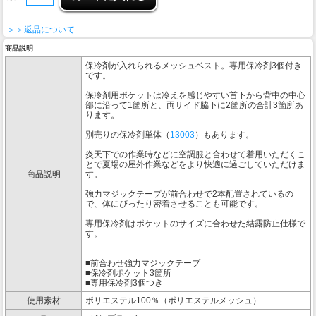
＞＞返品について
商品説明
保冷剤が入れられるメッシュベスト。専用保冷剤3個付き
です。
保冷剤用ポケットは冷えを感じやすい首下から背中の中心
部に沿って1箇所と、両サイド脇下に2箇所の合計3箇所あ
ります。
別売りの保冷剤単体（
13003
）もあります。
炎天下での作業時などに空調服と合わせて着用いただくこ
とで夏場の屋外作業などをより快適に過ごしていただけま
商品説明
す。
強力マジックテープが前合わせで2本配置されているの
で、体にぴったり密着させることも可能です。
専用保冷剤はポケットのサイズに合わせた結露防止仕様で
す。
■前合わせ強力マジックテープ
■保冷剤ポケット3箇所
■専用保冷剤3個つき
使用素材
ポリエステル100％（ポリエステルメッシュ）