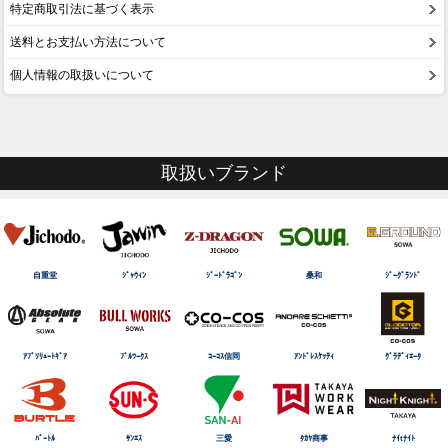
特定商取引法に基づく表示
送料とお支払い方法について
個人情報の取扱いについて
取扱いブランド
自重堂
ｼﾞｬｳｨﾝ
ｼﾞｰﾄﾞﾗｺﾞﾝ
桑和
ｼﾞｰｸﾞﾗﾝﾄﾞ
ｱﾌﾞｿﾘｭｰﾄｷﾞｱ
ﾌﾞﾙﾜｰｸｽ
ｺｰｺｽ信岡
ｱﾝﾄﾞﾚｽｹｯﾃｨ
ｸﾞﾗﾃﾞｨｴｰﾀ
ﾊﾞｰﾄﾙ
ｻﾝｴｽ
三愛
ﾀｶﾔ商事
ﾅｲtﾅｲﾄ