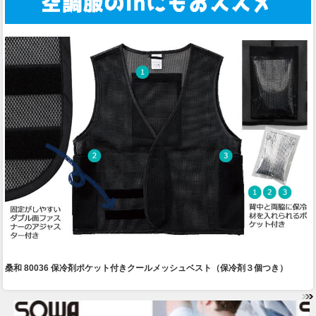
桑和 80036 保冷剤ポケット付きクールメッシュベスト（保冷剤３個つき）