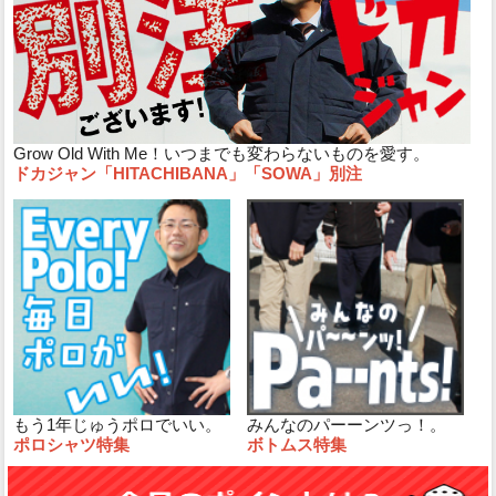
Grow Old With Me！いつまでも変わらないものを愛す。
ドカジャン「HITACHIBANA」「SOWA」別注
もう1年じゅうポロでいい。
みんなのパーーンツっ！。
ポロシャツ特集
ボトムス特集