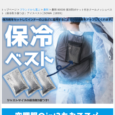
トップページ >
ブランドから選ぶ
>
桑和
> 桑和 80036 保冷剤ポケット付きクールメッシュベス
ト（保冷剤３個つき）アイスベスト│SOWA［18SS］