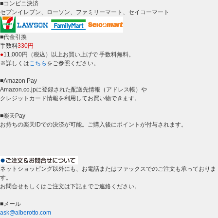
■コンビニ決済
セブンイレブン、ローソン、ファミリーマート、セイコーマート
■代金引換
手数料
330円
●
11,000円（税込）以上お買い上げで 手数料無料。
※詳しくは
こちら
をご参照ください。
■Amazon Pay
Amazon.co.jpに登録された配送先情報（アドレス帳）や
クレジットカード情報を利用してお買い物できます。
■楽天Pay
お持ちの楽天IDでの決済が可能。ご購入後にポイントが付与されます。
ネットショッピング以外にも、お電話またはファックスでのご注文も承っておりま
す。
お問合せもしくはご注文は下記までご連絡ください。
■メール
ask@alberotto.com