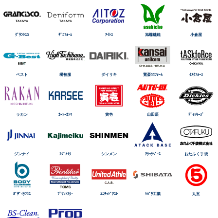
ｸﾞﾗﾝｼｽｺ
ﾃﾞﾆﾌｫｰﾑ
ｱｲﾄｽ
旭蝶繊維
小倉屋
ベスト
橘被服
ダイリキ
寛斎ﾕﾆﾌｫｰﾑ
ﾀｽｸﾌｫｰｽ
ラカン
ｶｰｼｰｶｼﾏ
寅壱
山田辰
ﾃﾞｨｯｷｰｽﾞ
ジンナイ
ｶｼﾞﾒｲｸ
シンメン
ｱﾀｯｸﾍﾞｰｽ
おたふく手袋
ﾎﾞﾃﾞｨﾀﾌﾈｽ
ﾌﾟﾘﾝﾄｽﾀｰ
ﾕﾆﾃｯﾄﾞｱｽﾚ
ｼﾊﾞﾗ工業
丸五