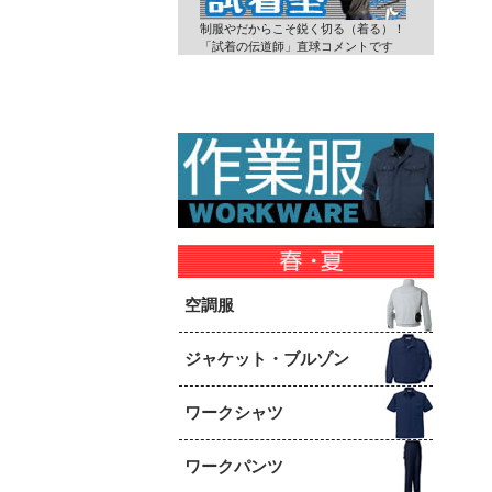
制服やだからこそ鋭く切る（着る）！
「試着の伝道師」直球コメントです
空調服
ジャケット・ブルゾン
ワークシャツ
ワークパンツ