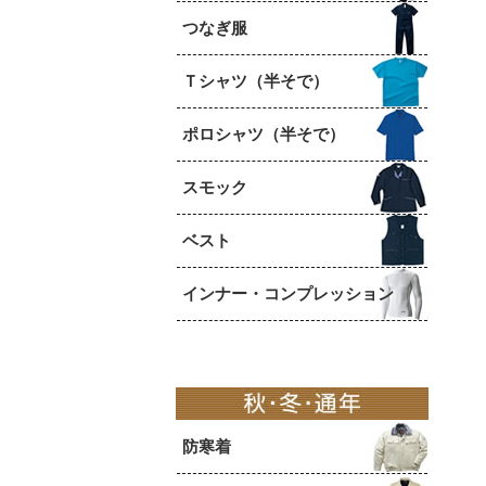
つなぎ服
Ｔシャツ（半そで）
ポロシャツ（半そで）
スモック
ベスト
インナー・コンプレッション
防寒着