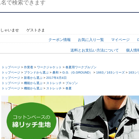
っしゃいませ ゲストさま
クーポン情報
お気に入り一覧
マイページ
送料とお支払い方法について
個人情
トップページ
>
作業着
>
ワークジャケット
>
春夏用ワークブルゾン
トップページ
>
ブランドから選ぶ
>
桑和
>
G.G.（G.GROUND）
>
1663／163シリーズ
>
163
トップページ
>
新着から選ぶ
>
2017年4月4日
トップページ
>
機能から選ぶ
>
ストレッチ
>
ブルゾン
トップページ
>
機能から選ぶ
>
ストレッチ
>
春夏