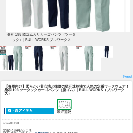
桑和 198 脇ゴム入りカーゴパンツ（ツータ
ック）│BULL WORKS,ブルワークス
Tweet
【春夏向け】柔らかい着心地と抜群の吸汗速乾性で人気の定番ワークウェア！
桑和 198 ツータックカーゴパンツ（脇ゴム）│BULL WORKS（ブルワーク
ス）
sowa00198
定価5,610円のところ