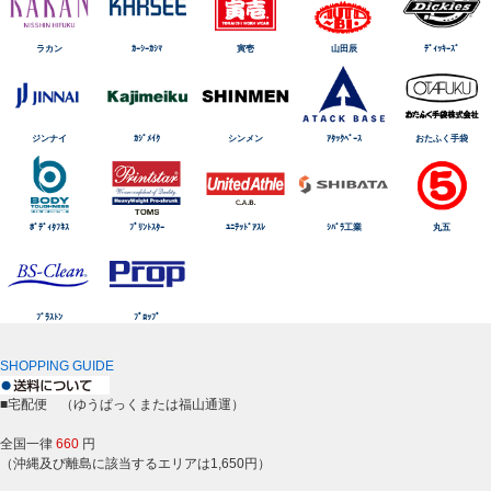
ラカン
ｶｰｼｰｶｼﾏ
寅壱
山田辰
ﾃﾞｨｯｷｰｽﾞ
ジンナイ
ｶｼﾞﾒｲｸ
シンメン
ｱﾀｯｸﾍﾞｰｽ
おたふく手袋
ﾎﾞﾃﾞｨﾀﾌﾈｽ
ﾌﾟﾘﾝﾄｽﾀｰ
ﾕﾆﾃｯﾄﾞｱｽﾚ
ｼﾊﾞﾗ工業
丸五
ﾌﾞﾗｽﾄﾝ
ﾌﾟﾛｯﾌﾟ
SHOPPING GUIDE
■宅配便 （ゆうぱっくまたは福山通運）
全国一律
660
円
（沖縄及び離島に該当するエリアは1,650円）