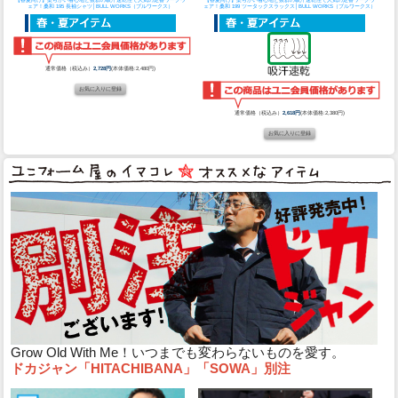
ェア！
桑和 195 長袖シャツ│BULL WORKS（ブルワークス）
ェア！
桑和 199 ツータックスラックス│BULL WORKS（ブルワークス）
通常価格（税込み）
2,728円
(本体価格:2,480円)
通常価格（税込み）
2,618円
(本体価格:2,380円)
Grow Old With Me！いつまでも変わらないものを愛す。
ドカジャン「HITACHIBANA」「SOWA」別注