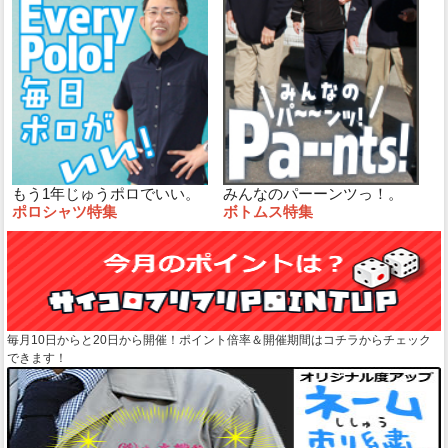
もう1年じゅうポロでいい。
みんなのパーーンツっ！。
ポロシャツ特集
ボトムス特集
毎月10日からと20日から開催！ポイント倍率＆開催期間はコチラからチェック
できます！