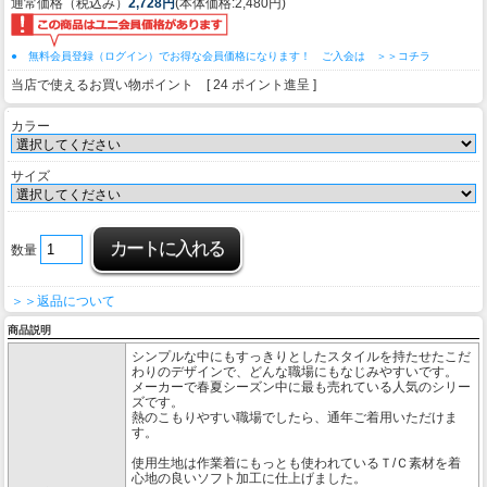
通常価格（税込み）
2,728円
(本体価格:2,480円)
● 無料会員登録（ログイン）でお得な会員価格になります！ ご入会は ＞＞コチラ
当店で使えるお買い物ポイント [ 24 ポイント進呈 ]
カラー
サイズ
数量
＞＞返品について
商品説明
シンプルな中にもすっきりとしたスタイルを持たせたこだ
わりのデザインで、どんな職場にもなじみやすいです。
メーカーで春夏シーズン中に最も売れている人気のシリー
ズです。
熱のこもりやすい職場でしたら、通年ご着用いただけま
す。
使用生地は作業着にもっとも使われているＴ/Ｃ素材を着
心地の良いソフト加工に仕上げました。