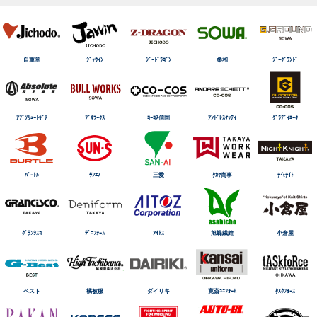
自重堂
ｼﾞｬｳｨﾝ
ｼﾞｰﾄﾞﾗｺﾞﾝ
桑和
ｼﾞｰｸﾞﾗﾝﾄﾞ
ｱﾌﾞｿﾘｭｰﾄｷﾞｱ
ﾌﾞﾙﾜｰｸｽ
ｺｰｺｽ信岡
ｱﾝﾄﾞﾚｽｹｯﾃｨ
ｸﾞﾗﾃﾞｨｴｰﾀ
ﾊﾞｰﾄﾙ
ｻﾝｴｽ
三愛
ﾀｶﾔ商事
ﾅｲtﾅｲﾄ
ｸﾞﾗﾝｼｽｺ
ﾃﾞﾆﾌｫｰﾑ
ｱｲﾄｽ
旭蝶繊維
小倉屋
ベスト
橘被服
ダイリキ
寛斎ﾕﾆﾌｫｰﾑ
ﾀｽｸﾌｫｰｽ