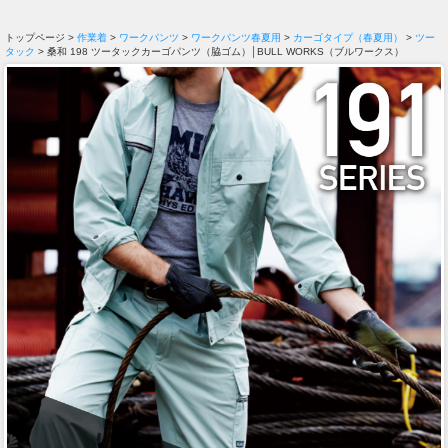
トップページ >
作業着
>
ワークパンツ
>
ワークパンツ春夏用
>
カーゴタイプ（春夏用）
>
ツー
タック
> 桑和 198 ツータックカーゴパンツ（脇ゴム）│BULL WORKS（ブルワークス）