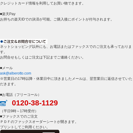
クレジットカード情報を利用してお買い物できます。
■楽天Pay
お持ちの楽天IDでの決済が可能。ご購入後にポイントが付与されます。
ネットショッピング以外にも、お電話またはファックスでのご注文も承っておりま
す。
お問合せもしくはご注文は下記までご連絡ください。
■メール
ask@alberotto.com
※営業日の17時以降・休業日中に頂きましたメールは、翌営業日に返信させていた
だきます。
■お電話（フリーコール）
0120-38-1129
（平日9時～17時受付）
■ファックスでのご注文
ＰＤＦのファックスオーダーシートが開きます。
プリントしてご利用ください。