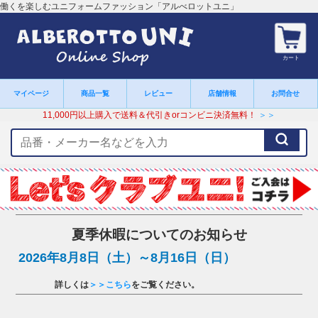
働くを楽しむユニフォームファッション「アルべロットユニ」
カート
マイページ
商品一覧
レビュー
店舗情報
お問合せ
11,000円以上購入で送料＆代引きorコンビニ決済無料！
＞＞
検
索
キ
ー
ワ
ー
ド
夏季休暇についてのお知らせ
2026年8月8日（土）～8月16日（日）
詳しくは
＞＞こちら
をご覧ください。