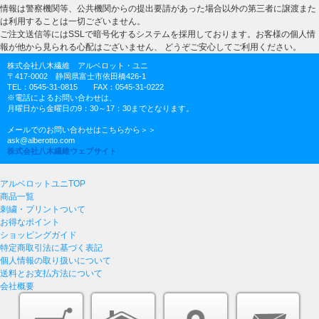
情報は警察機関等、公共機関からの提出要請があった場合以外の第三者に譲渡また
は利用することは一切ございません。
ご注文送信等にはSSLで暗号化するシステムを採用しております。お客様の個人情
報が他から見られる心配はございません、 どうぞご安心してご利用ください。
株式会社八木繊維 アルベロット・ユニ
〒417-0002 静岡県富士市依田橋426-1
TEL：0545-31-0815 FAX：0545-31-0222
※電話によるお問い合わせは、
月曜日から金曜日の9：30～17：30までとなります。
メールでのお問い合わせはこちらから＞＞
ask@alberotto.com
株式会社八木繊維ウェブサイト
アルベロットユニTOP
商品一覧
刺繍・プリントついて
お得なポイント
ショッピングガイド
特定商取引法に基づく表記
個人情報の取り扱いについて
送料とお支払方法について
会社概要