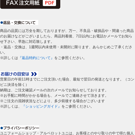
商品の品質には万全を期しておりますが、万一、不良品・破損品や・間違った商品
のお届けなどがございましたら、商品到着後、7日以内にお電話かメールでお知ら
せ下さい、早急に対応致します。
・返品・交換は、1週間以内未使用・未開封に限ります、あらかじめご了承くださ
い。
※詳しくは
『返品特約について』
をご参照ください。
営業日の午前11時までにご注文頂いた場合、最短で翌日の発送となります。（コン
ビニ決済を除く）
納期は、ご注文確認メールの次のメールでお知らせしております。
※お手配に時間がかかる場合も、メールでご連絡させて頂きます。
※ご注文の混雑状況などにより、多少前後する場合がございます
※詳しくは、
『ショッピングガイド』
をご参照ください。
ユニフォームショップ・アルベロットユニは、お客様とのやり取りの中で得た個人