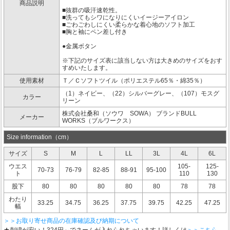
商品説明
■抜群の吸汗速乾性。
■洗ってもシワになりにくいイージーアイロン
■ごわごわしにくい柔らかな着心地のソフト加工
■胸と袖にペン差し付き
●金属ボタン
※下記のサイズ表に該当しない方は大きめのサイズをおす
すめいたします。
使用素材
Ｔ／Ｃソフトツイル（ポリエステル65％・綿35％）
（1）ネイビー、（22）シルバーグレー、（107）モスグ
カラー
リーン
株式会社桑和（ソウワ SOWA） ブランドBULL
メーカー
WORKS（ブルワークス）
Size information（cm）
サイズ
S
M
L
LL
3L
4L
6L
ウエス
105-
125-
70-73
76-79
82-85
88-91
95-100
ト
110
130
股下
80
80
80
80
80
78
78
わたり
33.25
34.75
36.25
37.75
39.75
42.25
47.25
幅
＞＞お取り寄せ商品の在庫確認及び納期について