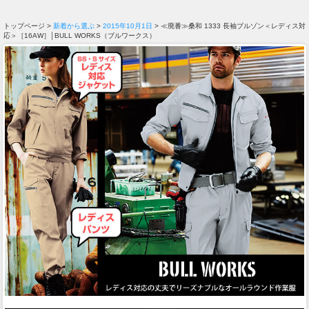
トップページ >
新着から選ぶ
>
2015年10月1日
> ≪廃番≫桑和 1333 長袖ブルゾン＜レディス対
応＞［16AW］│BULL WORKS（ブルワークス）