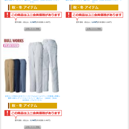
クス）
ス）
通常価格（税込み）
3,740円
(本体価格:3,400円)
通常価格（税込み）
3,476円
(本体価格:3,160円)
女性サイズ対応の丈夫でリーズナブルなオールラウンド作業着
≪廃番≫
桑和 1330 レディースカーゴパンツ（脇ゴム）［16AW］│BULL
WORKS（ブルワークス）
通常価格（税込み）
3,740円
(本体価格:3,400円)