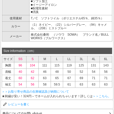
■ソフト加工
■イージーアイロン
■制電性素材
■消臭
使用素材
T／C ソフトツイル （ポリエステル65％、綿35％）
（1）ネイビー、（22）シルバーグレー、（94）キャメ
カラー
ル、（208）ミストブルー
株式会社桑和 （ソウワ SOWA） ブランド名／BULL
メーカー
WORKS（ブルワークス）
Size information（cm）
サイズ
SS
S
M
L
LL
3L
4L
6L
胸囲
96
104
111
115
119
125
131
143
肩幅
40
42
46
48
50
52
54
56
着丈
60
62
63
65
67
69
71
71
袖丈
54
56
58
59.5
61
63
63
63
＞＞お取り寄せ商品の在庫確認及び納期について
★刺繍が安い！324円～でネームが入れられちゃいます！詳しくは
＞＞こちら。
レビューを書く
商品についてのお問い合わせ