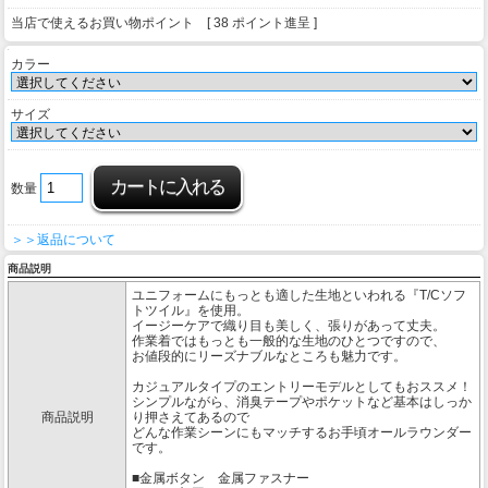
当店で使えるお買い物ポイント [ 38 ポイント進呈 ]
カラー
サイズ
数量
＞＞返品について
商品説明
ユニフォームにもっとも適した生地といわれる『T/Cソフ
トツイル』を使用。
イージーケアで織り目も美しく、張りがあって丈夫。
作業着ではもっとも一般的な生地のひとつですので、
お値段的にリーズナブルなところも魅力です。
カジュアルタイプのエントリーモデルとしてもおススメ！
シンプルながら、消臭テープやポケットなど基本はしっか
商品説明
り押さえてあるので
どんな作業シーンにもマッチするお手頃オールラウンダー
です。
■金属ボタン 金属ファスナー