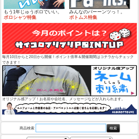
もう1年じゅうポロでいい。
みんなのパーーンツっ！。
ポロシャツ特集
ボトムス特集
毎月10日からと20日から開催！ポイント倍率＆開催期間はコチラからチェック
できます！
オリジナル感アップ！お名前や会社名、メッセージなどが入れられます。
商品検索