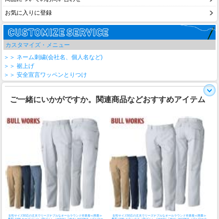
お気に入りに登録
カスタマイズ・メニュー
＞＞ ネーム刺繍(会社名、個人名など)
＞＞ 裾上げ
＞＞ 安全宣言ワッペンとりつけ
ご一緒にいかがですか。関連商品などおすすめアイテム
女性サイズ対応の丈夫でリーズナブルなオールラウンド作業着
≪廃番≫
女性サイズ対応の丈夫でリーズナブルなオールラウンド作業着
≪廃番≫
桑和 1338 カーゴパンツ（脇ゴム）［16AW］│BULL WORKS（ブルワー
桑和 1339 スラックス（脇ゴム）［16AW］│BULL WORKS（ブルワーク