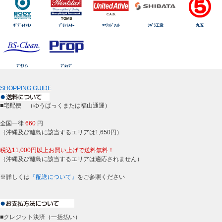
ﾎﾞﾃﾞｨﾀﾌﾈｽ
ﾌﾟﾘﾝﾄｽﾀｰ
ﾕﾆﾃｯﾄﾞｱｽﾚ
ｼﾊﾞﾗ工業
丸五
ﾌﾞﾗｽﾄﾝ
ﾌﾟﾛｯﾌﾟ
SHOPPING GUIDE
■宅配便 （ゆうぱっくまたは福山通運）
全国一律
660
円
（沖縄及び離島に該当するエリアは1,650円）
税込11,000円以上お買い上げで送料無料！
（沖縄及び離島に該当するエリアは適応されません）
※詳しくは
『配送について』
をご参照ください
■クレジット決済（一括払い）