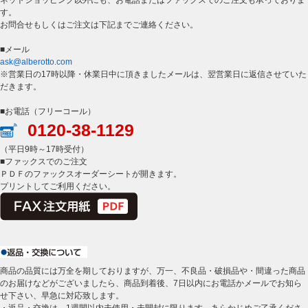
ネットショッピング以外にも、お電話またはファックスでのご注文も承っておりま
す。
お問合せもしくはご注文は下記までご連絡ください。
■メール
ask@alberotto.com
※営業日の17時以降・休業日中に頂きましたメールは、翌営業日に返信させていた
だきます。
■お電話（フリーコール）
0120-38-1129
（平日9時～17時受付）
■ファックスでのご注文
ＰＤＦのファックスオーダーシートが開きます。
プリントしてご利用ください。
商品の品質には万全を期しておりますが、万一、不良品・破損品や・間違った商品
のお届けなどがございましたら、商品到着後、7日以内にお電話かメールでお知ら
せ下さい、早急に対応致します。
・返品・交換は、1週間以内未使用・未開封に限ります、あらかじめご了承くださ