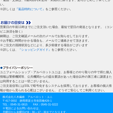
い。
※詳しくは
『返品特約について』
をご参照ください。
営業日の午前11時までにご注文頂いた場合、最短で翌日の発送となります。（コン
ビニ決済を除く）
納期は、ご注文確認メールの次のメールでお知らせしております。
※お手配に時間がかかる場合も、メールでご連絡させて頂きます。
※ご注文の混雑状況などにより、多少前後する場合がございます
※詳しくは、
『ショッピングガイド』
をご参照ください。
ユニフォームショップ・アルベロットユニは、お客様とのやり取りの中で得た個人
情報は警察機関等、公共機関からの提出要請があった場合以外の第三者に譲渡また
は利用することは一切ございません。
ご注文送信等にはSSLで暗号化するシステムを採用しております。お客様の個人情
報が他から見られる心配はございません、 どうぞご安心してご利用ください。
株式会社八木繊維 アルベロット・ユニ
〒417-0002 静岡県富士市依田橋426-1
TEL：0545-31-0815 FAX：0545-31-0222
※電話によるお問い合わせは、
月曜日から金曜日の9：30～17：30までとなります。