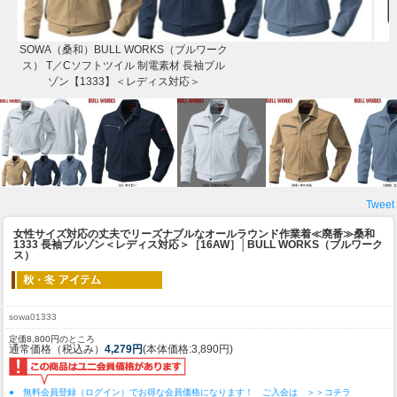
SOWA（桑和）BULL WORKS（ブルワーク
ス） T／Cソフトツイル 制電素材 長袖ブル
ゾン【1333】＜レディス対応＞
Tweet
女性サイズ対応の丈夫でリーズナブルなオールラウンド作業着
≪廃番≫桑和
1333 長袖ブルゾン＜レディス対応＞［16AW］│BULL WORKS（ブルワーク
ス）
sowa01333
定価8,800円のところ
通常価格（税込み）
4,279円
(本体価格:3,890円)
● 無料会員登録（ログイン）でお得な会員価格になります！ ご入会は ＞＞コチラ