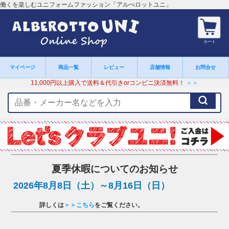
働くを楽しむユニフォームファッション「アルべロットユニ」
カート
マイページ
商品一覧
レビュー
店舗情報
お問合せ
11,000円以上購入で送料＆代引きorコンビニ決済無料！
＞＞
検
索
キ
ー
ワ
ー
ド
夏季休暇についてのお知らせ
2026年8月8日（土）～8月16日（日）
詳しくは
＞＞こちら
をご覧ください。