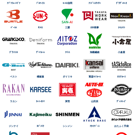
ｱﾌﾞｿﾘｭｰﾄｷﾞｱ
ﾌﾞﾙﾜｰｸｽ
ｺｰｺｽ信岡
ｱﾝﾄﾞﾚｽｹｯﾃｨ
ｸﾞﾗﾃﾞｨｴｰﾀ
ﾊﾞｰﾄﾙ
ｻﾝｴｽ
三愛
ﾀｶﾔ商事
ﾅｲtﾅｲﾄ
ｸﾞﾗﾝｼｽｺ
ﾃﾞﾆﾌｫｰﾑ
ｱｲﾄｽ
旭蝶繊維
小倉屋
ベスト
橘被服
ダイリキ
寛斎ﾕﾆﾌｫｰﾑ
ﾀｽｸﾌｫｰｽ
ラカン
ｶｰｼｰｶｼﾏ
寅壱
山田辰
ﾃﾞｨｯｷｰｽﾞ
ジンナイ
ｶｼﾞﾒｲｸ
シンメン
ｱﾀｯｸﾍﾞｰｽ
おたふく手袋