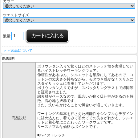
カラー
ウエストサイズ
数量
＞＞返品について
商品説明
ポリウレタン入りで驚くほどのストレッチ性を実現してい
るハイストレッチワーキングウェア。
伸縮性があるぶん、シルエットを細身にしてあるので、コ
ットンの丈夫さを持ちながら、モタつき感がなくスリムに
スタイリッシュに着用していただけます。
ポリウレタン入りですが、スパッタリングテストで綿同等
と証明されました
綿素材がベースなので、風合いが良く吸汗性があるのも特
徴。着心地も抜群です。
また、洗いをかけることで風合いが増していきます。
ワーキングの基本を押さえた機能性をシンプルなデザイン
商品説明
に詰め込んだ、着てみて初めてその良さがわかる、シルエ
ットと着心地にこだわったワークウェアです。
リーズナブルな価格もポイントです。
■ハイストレッチ