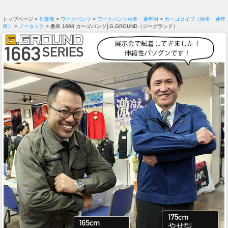
トップページ >
作業着
>
ワークパンツ
>
ワークパンツ秋冬・通年用
>
カーゴタイプ（秋冬・通年
用）
>
ノータック
> 桑和 1668 カーゴパンツ│G.GROUND（ジーグランド）