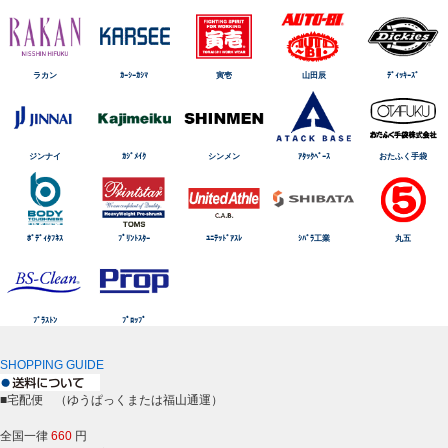
ラカン
ｶｰｼｰｶｼﾏ
寅壱
山田辰
ﾃﾞｨｯｷｰｽﾞ
ジンナイ
ｶｼﾞﾒｲｸ
シンメン
ｱﾀｯｸﾍﾞｰｽ
おたふく手袋
ﾎﾞﾃﾞｨﾀﾌﾈｽ
ﾌﾟﾘﾝﾄｽﾀｰ
ﾕﾆﾃｯﾄﾞｱｽﾚ
ｼﾊﾞﾗ工業
丸五
ﾌﾞﾗｽﾄﾝ
ﾌﾟﾛｯﾌﾟ
SHOPPING GUIDE
■宅配便 （ゆうぱっくまたは福山通運）
全国一律
660
円