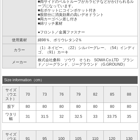
■両サイドのベルトループがカラビナなどがかけられるル
ープになっています。
■右ポケットにコインポケット付き
■股部分に消臭効果の高いデオドラント
■両カーゴペン差し付き
■綿リッチ素材
●フロント／金属ファスナー
使用素材
綿98％、ポリウレタン2％
（1）ネイビー、（22）シルバーグレー、（54）インディ
カラー
ゴ、（91）カーキ
株式会社桑和 ソウワ そうわ SOWA Co.LTD ブラン
メーカー
ド／ジーグランド、ジーグラウンド （G.GROUND）
Size information（cm）
サイズ
（ウエ
70
73
76
79
82
85
88
スト）
股下
80
80
80
80
80
80
80
ワタリ
31
31.5
32
32.5
33
33.75
35
幅
サイズ
（ウエ
91
95
100
105
110
120
130