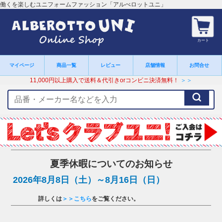
働くを楽しむユニフォームファッション「アルべロットユニ」
カート
マイページ
商品一覧
レビュー
店舗情報
お問合せ
11,000円以上購入で送料＆代引きorコンビニ決済無料！
＞＞
検
索
キ
ー
ワ
ー
ド
夏季休暇についてのお知らせ
2026年8月8日（土）～8月16日（日）
詳しくは
＞＞こちら
をご覧ください。