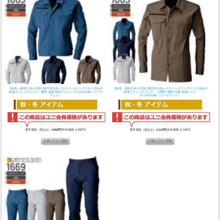
【秋冬～通年】綿と同等の耐久性を持ったスパッタリングテスト済みの
【秋冬～通年】綿と同等の耐久性を持ったスパッタリングテスト済みの
快適ストレッチウェア。
桑和 1663 長袖ブルゾン│G.GROUND（ジーグ
快適ストレッチウェア。
≪廃番≫桑和 1665 長袖シャツ
ランド）
│G.GROUND（ジーグランド）
通常価格（税込み）
4,818円
(本体価格:4,380円)
通常価格（税込み）
4,114円
(本体価格:3,740円)