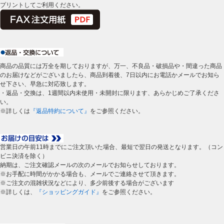
プリントしてご利用ください。
商品の品質には万全を期しておりますが、万一、不良品・破損品や・間違った商品
のお届けなどがございましたら、商品到着後、7日以内にお電話かメールでお知ら
せ下さい、早急に対応致します。
・返品・交換は、1週間以内未使用・未開封に限ります、あらかじめご了承くださ
い。
※詳しくは
『返品特約について』
をご参照ください。
営業日の午前11時までにご注文頂いた場合、最短で翌日の発送となります。（コン
ビニ決済を除く）
納期は、ご注文確認メールの次のメールでお知らせしております。
※お手配に時間がかかる場合も、メールでご連絡させて頂きます。
※ご注文の混雑状況などにより、多少前後する場合がございます
※詳しくは、
『ショッピングガイド』
をご参照ください。