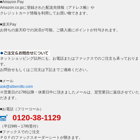
■Amazon Pay
Amazon.co.jpに登録された配送先情報（アドレス帳）や
クレジットカード情報を利用してお買い物できます。
■楽天Pay
お持ちの楽天IDでの決済が可能。ご購入後にポイントが付与されます。
ネットショッピング以外にも、お電話またはファックスでのご注文も承っておりま
す。
お問合せもしくはご注文は下記までご連絡ください。
■メール
ask@alberotto.com
※営業日の17時以降・休業日中に頂きましたメールは、翌営業日に返信させていた
だきます。
■お電話（フリーコール）
0120-38-1129
（平日9時～17時受付）
■ファックスでのご注文
ＰＤＦのファックスオーダーシートが開きます。