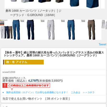
桑和 1668 カーゴパンツ（ノータック）│ジ
ーグランド・G.GROUND［18AW］
Tweet
【秋冬～通年】綿と同等の耐久性を持ったスパッタリングテスト済みの快適ス
トレッチウェア。
桑和 1668 カーゴパンツ│G.GROUND（ジーグランド）
sowa01668
定価8,800円のところ
通常価格（税込み）
4,279円
(本体価格:3,890円)
● 無料会員登録（ログイン）でお得な会員価格になります！ ご入会は ＞＞コチラ
当店で使えるお買い物ポイント [ 38 ポイント進呈 ]