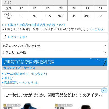
スト）
股下
80
80
80
78
78
78
78
ワタリ
36
37
38.5
39.5
41
43.5
46
幅
＞＞お取り寄せ商品の在庫確認及び納期について
★刺繍が安い！324円～でネームが入れられちゃいます！詳しくは
＞＞こちら。
レビューを書く
商品についてのお問い合わせ
お気に入りに登録
カスタマイズ・サービス
● ネーム刺繍(会社名、個人名など)
● 裾上げ
● 安全宣言ワッペンとりつけ
ご一緒にいかがですか。関連商品などおすすめアイテム