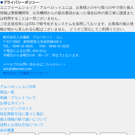
ユニフォームショップ・アルベロットユニは、お客様とのやり取りの中で得た個人
情報は警察機関等、公共機関からの提出要請があった場合以外の第三者に譲渡また
は利用することは一切ございません。
ご注文送信等にはSSLで暗号化するシステムを採用しております。お客様の個人情
報が他から見られる心配はございません、 どうぞご安心してご利用ください。
株式会社八木繊維 アルベロット・ユニ
〒417-0002 静岡県富士市依田橋426-1
TEL：0545-31-0815 FAX：0545-31-0222
※電話によるお問い合わせは、
月曜日から金曜日の9：30～17：30までとなります。
メールでのお問い合わせはこちらから＞＞
ask@alberotto.com
株式会社八木繊維ウェブサイト
アルベロットユニTOP
商品一覧
刺繍・プリントついて
お得なポイント
ショッピングガイド
特定商取引法に基づく表記
個人情報の取り扱いについて
送料とお支払方法について
会社概要