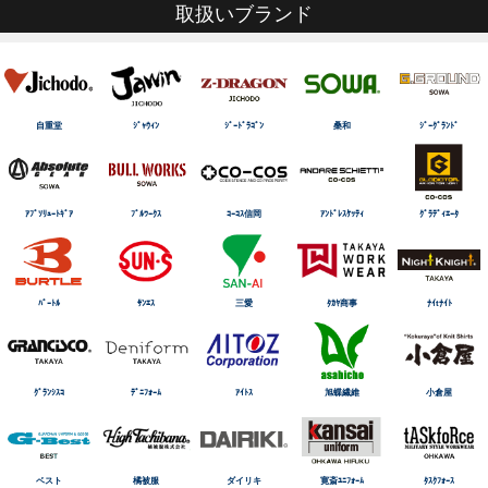
取扱いブランド
自重堂
ｼﾞｬｳｨﾝ
ｼﾞｰﾄﾞﾗｺﾞﾝ
桑和
ｼﾞｰｸﾞﾗﾝﾄﾞ
ｱﾌﾞｿﾘｭｰﾄｷﾞｱ
ﾌﾞﾙﾜｰｸｽ
ｺｰｺｽ信岡
ｱﾝﾄﾞﾚｽｹｯﾃｨ
ｸﾞﾗﾃﾞｨｴｰﾀ
ﾊﾞｰﾄﾙ
ｻﾝｴｽ
三愛
ﾀｶﾔ商事
ﾅｲtﾅｲﾄ
ｸﾞﾗﾝｼｽｺ
ﾃﾞﾆﾌｫｰﾑ
ｱｲﾄｽ
旭蝶繊維
小倉屋
ベスト
橘被服
ダイリキ
寛斎ﾕﾆﾌｫｰﾑ
ﾀｽｸﾌｫｰｽ