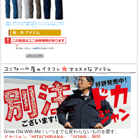
【秋冬～通年】綿と同等の耐久性を持ったスパッタリングテスト済みの
快適ストレッチウェア。
桑和 1669 スラックス│G.GROUND（ジーグラ
ンド）
通常価格（税込み）
4,169円
(本体価格:3,790円)
Grow Old With Me！いつまでも変わらないものを愛す。
ドカジャン「HITACHIBANA」「SOWA」別注