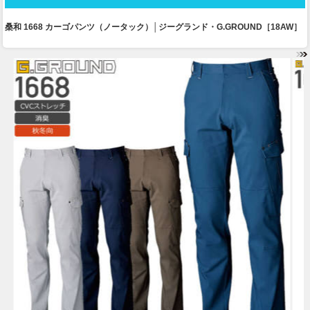
桑和 1668 カーゴパンツ（ノータック）│ジーグランド・G.GROUND［18AW］