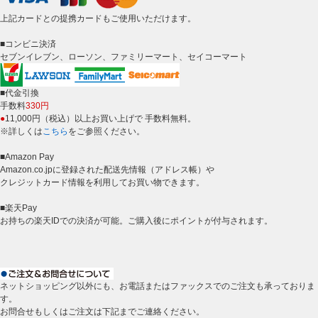
上記カードとの提携カードもご使用いただけます。
■コンビニ決済
セブンイレブン、ローソン、ファミリーマート、セイコーマート
■代金引換
手数料
330円
●
11,000円（税込）以上お買い上げで 手数料無料。
※詳しくは
こちら
をご参照ください。
■Amazon Pay
Amazon.co.jpに登録された配送先情報（アドレス帳）や
クレジットカード情報を利用してお買い物できます。
■楽天Pay
お持ちの楽天IDでの決済が可能。ご購入後にポイントが付与されます。
ネットショッピング以外にも、お電話またはファックスでのご注文も承っておりま
す。
お問合せもしくはご注文は下記までご連絡ください。