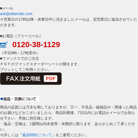
■メール
ask@alberotto.com
※営業日の17時以降・休業日中に頂きましたメールは、翌営業日に返信させていた
だきます。
■お電話（フリーコール）
0120-38-1129
（平日9時～17時受付）
■ファックスでのご注文
ＰＤＦのファックスオーダーシートが開きます。
プリントしてご利用ください。
商品の品質には万全を期しておりますが、万一、不良品・破損品や・間違った商品
のお届けなどがございましたら、商品到着後、7日以内にお電話かメールでお知ら
せ下さい、早急に対応致します。
・返品・交換は、1週間以内未使用・未開封に限ります、あらかじめご了承くださ
い。
※詳しくは
『返品特約について』
をご参照ください。