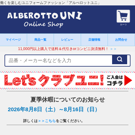
働くを楽しむユニフォームファッション「アルべロットユニ」
カート
マイページ
商品一覧
レビュー
店舗情報
お問合せ
11,000円以上購入で送料＆代引きorコンビニ決済無料！
＞＞
検
索
キ
ー
ワ
ー
ド
夏季休暇についてのお知らせ
2026年8月8日（土）～8月16日（日）
詳しくは
＞＞こちら
をご覧ください。