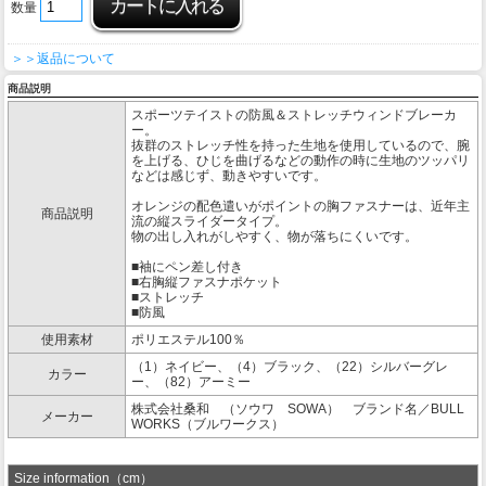
数量
＞＞返品について
商品説明
スポーツテイストの防風＆ストレッチウィンドブレーカ
ー。
抜群のストレッチ性を持った生地を使用しているので、腕
を上げる、ひじを曲げるなどの動作の時に生地のツッパリ
などは感じず、動きやすいです。
オレンジの配色遣いがポイントの胸ファスナーは、近年主
商品説明
流の縦スライダータイプ。
物の出し入れがしやすく、物が落ちにくいです。
■袖にペン差し付き
■右胸縦ファスナポケット
■ストレッチ
■防風
使用素材
ポリエステル100％
（1）ネイビー、（4）ブラック、（22）シルバーグレ
カラー
ー、（82）アーミー
株式会社桑和 （ソウワ SOWA） ブランド名／BULL
メーカー
WORKS（ブルワークス）
Size information（cm）