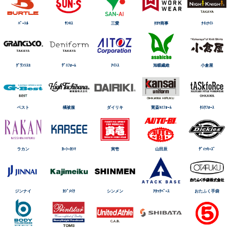
ﾊﾞｰﾄﾙ
ｻﾝｴｽ
三愛
ﾀｶﾔ商事
ﾅｲtﾅｲﾄ
ｸﾞﾗﾝｼｽｺ
ﾃﾞﾆﾌｫｰﾑ
ｱｲﾄｽ
旭蝶繊維
小倉屋
ベスト
橘被服
ダイリキ
寛斎ﾕﾆﾌｫｰﾑ
ﾀｽｸﾌｫｰｽ
ラカン
ｶｰｼｰｶｼﾏ
寅壱
山田辰
ﾃﾞｨｯｷｰｽﾞ
ジンナイ
ｶｼﾞﾒｲｸ
シンメン
ｱﾀｯｸﾍﾞｰｽ
おたふく手袋