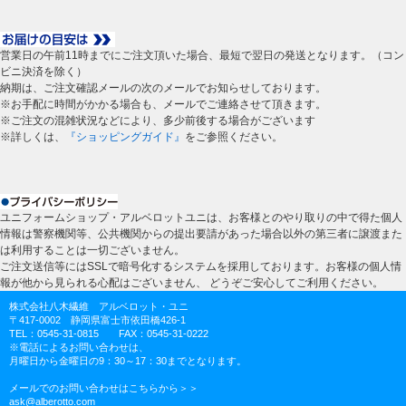
営業日の午前11時までにご注文頂いた場合、最短で翌日の発送となります。（コン
ビニ決済を除く）
納期は、ご注文確認メールの次のメールでお知らせしております。
※お手配に時間がかかる場合も、メールでご連絡させて頂きます。
※ご注文の混雑状況などにより、多少前後する場合がございます
※詳しくは、
『ショッピングガイド』
をご参照ください。
ユニフォームショップ・アルベロットユニは、お客様とのやり取りの中で得た個人
情報は警察機関等、公共機関からの提出要請があった場合以外の第三者に譲渡また
は利用することは一切ございません。
ご注文送信等にはSSLで暗号化するシステムを採用しております。お客様の個人情
報が他から見られる心配はございません、 どうぞご安心してご利用ください。
株式会社八木繊維 アルベロット・ユニ
〒417-0002 静岡県富士市依田橋426-1
TEL：0545-31-0815 FAX：0545-31-0222
※電話によるお問い合わせは、
月曜日から金曜日の9：30～17：30までとなります。
メールでのお問い合わせはこちらから＞＞
ask@alberotto.com