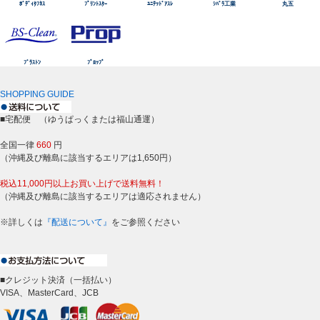
ﾎﾞﾃﾞｨﾀﾌﾈｽ
ﾌﾟﾘﾝﾄｽﾀｰ
ﾕﾆﾃｯﾄﾞｱｽﾚ
ｼﾊﾞﾗ工業
丸五
ﾌﾞﾗｽﾄﾝ
ﾌﾟﾛｯﾌﾟ
SHOPPING GUIDE
■宅配便 （ゆうぱっくまたは福山通運）
全国一律
660
円
（沖縄及び離島に該当するエリアは1,650円）
税込11,000円以上お買い上げで送料無料！
（沖縄及び離島に該当するエリアは適応されません）
※詳しくは
『配送について』
をご参照ください
■クレジット決済（一括払い）
VISA、MasterCard、JCB