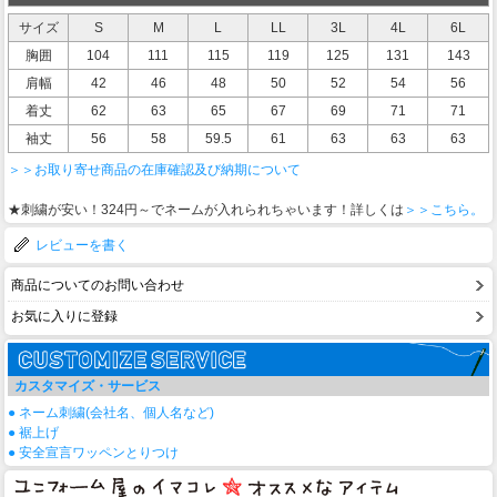
サイズ
S
M
L
LL
3L
4L
6L
胸囲
104
111
115
119
125
131
143
肩幅
42
46
48
50
52
54
56
着丈
62
63
65
67
69
71
71
袖丈
56
58
59.5
61
63
63
63
＞＞お取り寄せ商品の在庫確認及び納期について
★刺繍が安い！324円～でネームが入れられちゃいます！詳しくは
＞＞こちら。
レビューを書く
商品についてのお問い合わせ
お気に入りに登録
カスタマイズ・サービス
● ネーム刺繍(会社名、個人名など)
● 裾上げ
● 安全宣言ワッペンとりつけ