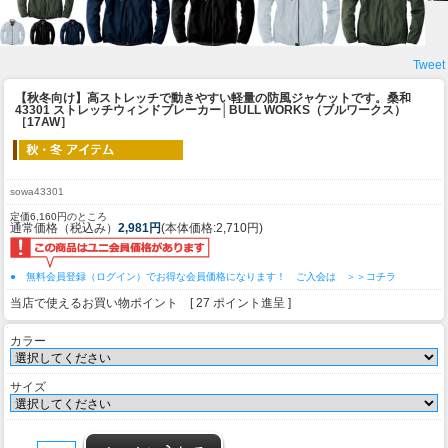
Tweet
【秋冬向け】高ストレッチで動きやすい軽量の防風ジャケットです。
桑和
43301 ストレッチウィンドブレーカー│BULL WORKS（ブルワークス）
［17AW］
sowa43301
定価6,160円のところ
通常価格（税込み）
2,981円
(本体価格:2,710円)
● 無料会員登録（ログイン）でお得な会員価格になります！ ご入会は ＞＞コチラ
当店で使えるお買い物ポイント [ 27 ポイント進呈 ]
カラー
サイズ