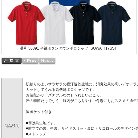
桑和 50391 半袖ボタンダウンポロシャツ│SOWA［17SS］
肌触りのよいサラサラの吸汗速乾生地に、消臭効果の高いデオドラ
カットしてくれる高機能ポロシャツです。
お値段がリーズナブルなのもうれしいところ。
汗の季節だけでなく、服内がこもりやすい冬場にもおススメの通年
胸ポケット付き
■襟は共生地です。
商品説明
■前立ての裏、衿裏、サイドスリット裏にトリコロールのデザイン
■ストレッチ