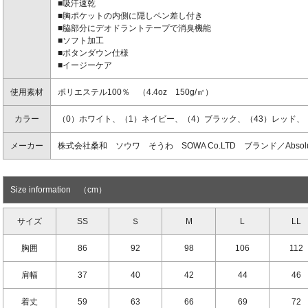
■吸汗速乾
■胸ポケットの内側に隠しペン差し付き
■脇部分にデオドラントテープで消臭機能
■ソフト加工
■ボタンダウン仕様
■イージーケア
使用素材
ポリエステル100％ （4.4oz 150g/㎡）
カラー
（0）ホワイト、（1）ネイビー、（4）ブラック、（43）レッド、
メーカー
株式会社桑和 ソウワ そうわ SOWA Co.LTD ブランド／Abso
Size information （cm）
サイズ
SS
Ｓ
M
L
LL
胸囲
86
92
98
106
112
肩幅
37
40
42
44
46
着丈
59
63
66
69
72