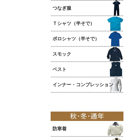
つなぎ服
Ｔシャツ（半そで）
ポロシャツ（半そで）
スモック
ベスト
インナー・コンプレッション
防寒着