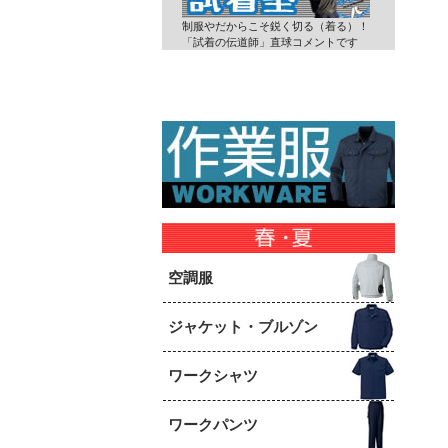
制服やだからこそ鋭く切る（着る）！
「試着の伝道師」直球コメントです
空調服
ジャケット・ブルゾン
ワークシャツ
ワークパンツ