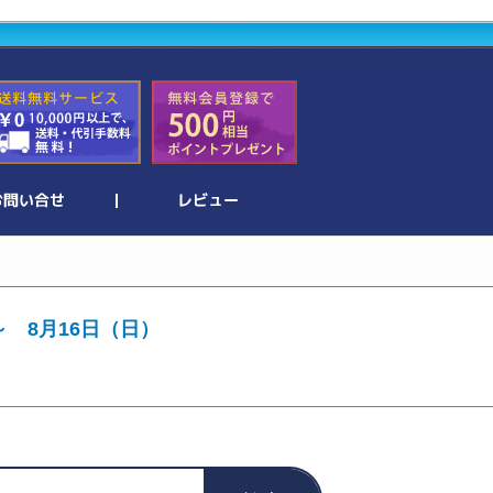
～ 8月16日（日）
。