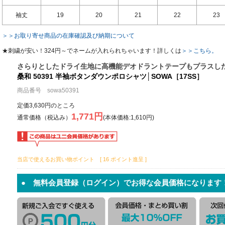
袖丈
19
20
21
22
23
＞＞お取り寄せ商品の在庫確認及び納期について
★刺繍が安い！324円～でネームが入れられちゃいます！詳しくは
＞＞こちら。
さらりとしたドライ生地に高機能デオドラントテープもプラスし
桑和 50391 半袖ボタンダウンポロシャツ│SOWA［17SS］
商品番号 sowa50391
定価3,630円のところ
1,771円
通常価格（税込み）
(本体価格:1,610円)
当店で使えるお買い物ポイント [ 16 ポイント進呈 ]
● 無料会員登録（ログイン）でお得な会員価格になります