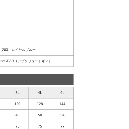
（203）ロイヤルブルー
luteGEAR（アブソリュートギア）
3L
4L
6L
120
128
144
48
50
54
75
75
77