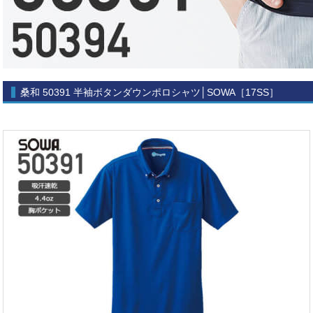
桑和 50391 半袖ボタンダウンポロシャツ│SOWA［17SS］