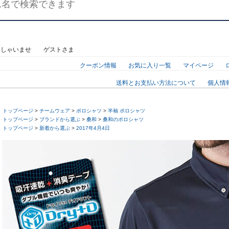
っしゃいませ ゲストさま
クーポン情報
お気に入り一覧
マイページ
送料とお支払い方法について
個人情
トップページ
>
チームウェア
>
ポロシャツ
>
半袖 ポロシャツ
トップページ
>
ブランドから選ぶ
>
桑和
>
桑和のポロシャツ
トップページ
>
新着から選ぶ
>
2017年4月4日