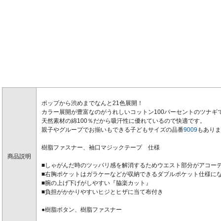
ポップから渋めまでなんと21色展開！
カラー展開が豊富なのがうれしいコットン100パーセントのツナギ
天然素材の綿100％だから吸汗性に優れているので快適です。
親子やグループでお揃いもできる子どもサイズの品番
9009
もありま
樹脂ファスナー、袖口マジックテープ 仕様
商品説明
■しゃがんだ時のツッパリ感を解消するためウエスト部分がアコー
■右胸ポケットはガラケーなどが収納できるダブルポケット仕様に
■腕の上げ下げがしやすい『脇楽カット』
■負担がかかりやすいヒジとヒザに当て布付き
●樹脂ボタン、樹脂ファスナー