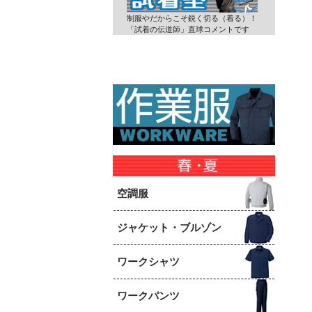
制服やだからこそ鋭く切る（着る）！
「試着の伝道師」直球コメントです
空調服
ジャケット・ブルゾン
ワークシャツ
ワークパンツ