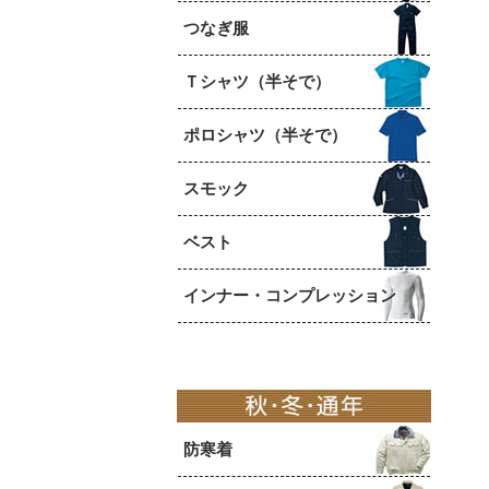
つなぎ服
Ｔシャツ（半そで）
ポロシャツ（半そで）
スモック
ベスト
インナー・コンプレッション
防寒着