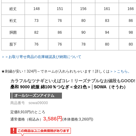
総丈
148
151
156
161
166
裄丈
73
76
80
83
86
胴囲
82
86
90
94
98
股下
76
76
78
80
80
＞＞お取り寄せ商品の在庫確認及び納期について
★刺繍が安い！324円～でネームが入れられちゃいます！詳しくは
＞＞こちら。
カラフルなツナギといえばコレ！リーズナブルなお値段もGOOD!
桑和 9000 続服 綿100％つなぎ＜全21色＞│SOWA（そうわ）
商品番号 sowa09000
定価8,910円のところ
3,586円
通常価格（税込み）
(本体価格:3,260円)