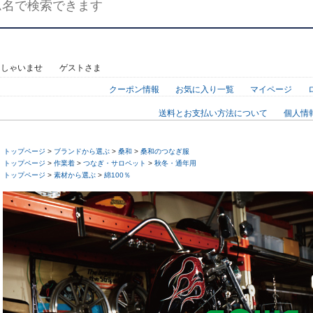
っしゃいませ ゲストさま
クーポン情報
お気に入り一覧
マイページ
送料とお支払い方法について
個人情
トップページ
>
ブランドから選ぶ
>
桑和
>
桑和のつなぎ服
トップページ
>
作業着
>
つなぎ・サロペット
>
秋冬・通年用
トップページ
>
素材から選ぶ
>
綿100％