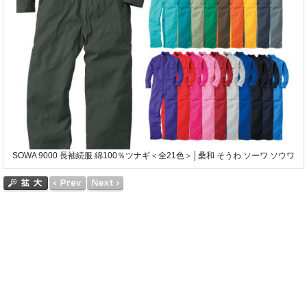
SOWA 9000 長袖続服 綿100％ツナギ＜全21色＞│桑和 そうわ ソーワ ソウワ