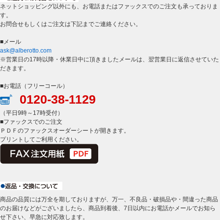
ネットショッピング以外にも、お電話またはファックスでのご注文も承っておりま
す。
お問合せもしくはご注文は下記までご連絡ください。
■メール
ask@alberotto.com
※営業日の17時以降・休業日中に頂きましたメールは、翌営業日に返信させていた
だきます。
■お電話（フリーコール）
0120-38-1129
（平日9時～17時受付）
■ファックスでのご注文
ＰＤＦのファックスオーダーシートが開きます。
プリントしてご利用ください。
商品の品質には万全を期しておりますが、万一、不良品・破損品や・間違った商品
のお届けなどがございましたら、商品到着後、7日以内にお電話かメールでお知ら
せ下さい、早急に対応致します。