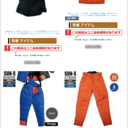
中綿にシンサレートを採用。冷凍倉庫内での業務・安全をサポート
［-40℃対応］
サンエス BO8001 冷凍倉庫用防寒コート│SUN-S
冷凍倉庫などの作業におすすめ。フリース製の防寒用フルフェイスマス
ク。
サンエス C-18 冷凍倉庫用 フルフェイスマスク（ブラック）│SUN-
S
通常価格（税込み）
17,116円
(本体価格:15,560円)
通常価格（税込み）
5,170円
(本体価格:4,700円)