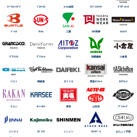
ｱﾌﾞｿﾘｭｰﾄｷﾞｱ
ﾌﾞﾙﾜｰｸｽ
ｺｰｺｽ信岡
ｱﾝﾄﾞﾚｽｹｯﾃｨ
ｸﾞﾗﾃﾞｨｴｰﾀ
ﾊﾞｰﾄﾙ
ｻﾝｴｽ
三愛
ﾀｶﾔ商事
ﾅｲtﾅｲﾄ
ｸﾞﾗﾝｼｽｺ
ﾃﾞﾆﾌｫｰﾑ
ｱｲﾄｽ
旭蝶繊維
小倉屋
ベスト
橘被服
ダイリキ
寛斎ﾕﾆﾌｫｰﾑ
ﾀｽｸﾌｫｰｽ
ラカン
ｶｰｼｰｶｼﾏ
寅壱
山田辰
ﾃﾞｨｯｷｰｽﾞ
ジンナイ
ｶｼﾞﾒｲｸ
シンメン
ｱﾀｯｸﾍﾞｰｽ
おたふく手袋