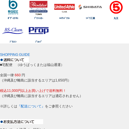
ﾎﾞﾃﾞｨﾀﾌﾈｽ
ﾌﾟﾘﾝﾄｽﾀｰ
ﾕﾆﾃｯﾄﾞｱｽﾚ
ｼﾊﾞﾗ工業
丸五
ﾌﾞﾗｽﾄﾝ
ﾌﾟﾛｯﾌﾟ
SHOPPING GUIDE
■宅配便 （ゆうぱっくまたは福山通運）
全国一律
660
円
（沖縄及び離島に該当するエリアは1,650円）
税込11,000円以上お買い上げで送料無料！
（沖縄及び離島に該当するエリアは適応されません）
※詳しくは
『配送について』
をご参照ください