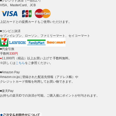
■クレジット決済（一括払い）
VISA、MasterCard、JCB
上記カードとの提携カードもご使用いただけます。
■コンビニ決済
セブンイレブン、ローソン、ファミリーマート、セイコーマート
■代金引換
手数料
330円
●
11,000円（税込）以上お買い上げで 手数料無料。
※詳しくは
こちら
をご参照ください。
■Amazon Pay
Amazon.co.jpに登録された配送先情報（アドレス帳）や
クレジットカード情報を利用してお買い物できます。
■楽天Pay
お持ちの楽天IDでの決済が可能。ご購入後にポイントが付与されます。