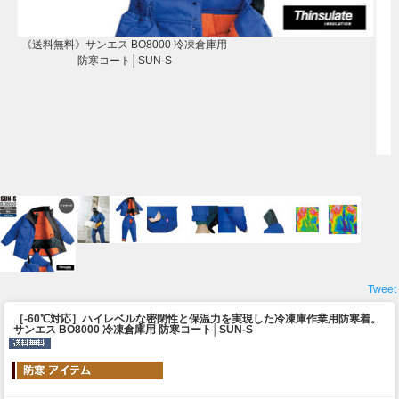
《送料無料》サンエス BO8000 冷凍倉庫用
防寒コート│SUN-S
Tweet
［-60℃対応］ハイレベルな密閉性と保温力を実現した冷凍庫作業用防寒着。
サンエス BO8000 冷凍倉庫用 防寒コート│SUN-S