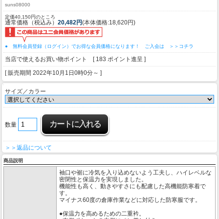
suns08000
定価40,150円のところ
通常価格（税込み）
20,482円
(本体価格:18,620円)
● 無料会員登録（ログイン）でお得な会員価格になります！ ご入会は ＞＞コチラ
当店で使えるお買い物ポイント [ 183 ポイント進呈 ]
[ 販売期間
2022年10月1日0時0分
～ ]
サイズ／カラー
数量
＞＞返品について
商品説明
袖口や裾に冷気を入り込めないよう工夫し、ハイレベルな
密閉性と保温力を実現しました。
機能性も高く、動きやすさにも配慮した高機能防寒着で
す。
マイナス60度の倉庫作業などに対応した防寒服です。
●保温力を高めるための二重衿。