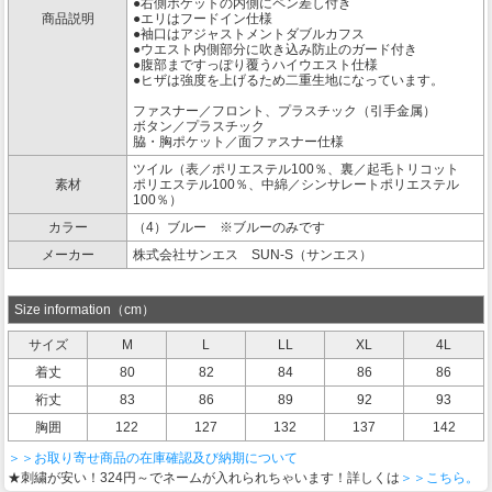
●右側ポケットの内側にペン差し付き
商品説明
●エリはフードイン仕様
●袖口はアジャストメントダブルカフス
●ウエスト内側部分に吹き込み防止のガード付き
●腹部まですっぽり覆うハイウエスト仕様
●ヒザは強度を上げるため二重生地になっています。
ファスナー／フロント、プラスチック（引手金属）
ボタン／プラスチック
脇・胸ポケット／面ファスナー仕様
ツイル（表／ポリエステル100％、裏／起毛トリコット
素材
ポリエステル100％、中綿／シンサレートポリエステル
100％）
カラー
（4）ブルー ※ブルーのみです
メーカー
株式会社サンエス SUN-S（サンエス）
Size information（cm）
サイズ
M
L
LL
XL
4L
着丈
80
82
84
86
86
裄丈
83
86
89
92
93
胸囲
122
127
132
137
142
＞＞お取り寄せ商品の在庫確認及び納期について
★刺繍が安い！324円～でネームが入れられちゃいます！詳しくは
＞＞こちら。