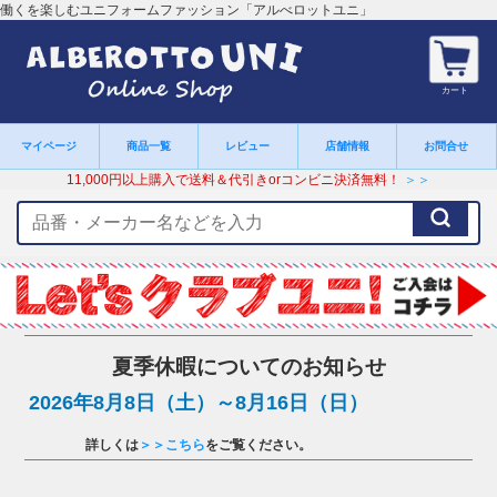
働くを楽しむユニフォームファッション「アルべロットユニ」
カート
マイページ
商品一覧
レビュー
店舗情報
お問合せ
11,000円以上購入で送料＆代引きorコンビニ決済無料！
＞＞
検
索
キ
ー
ワ
ー
ド
夏季休暇についてのお知らせ
2026年8月8日（土）～8月16日（日）
詳しくは
＞＞こちら
をご覧ください。