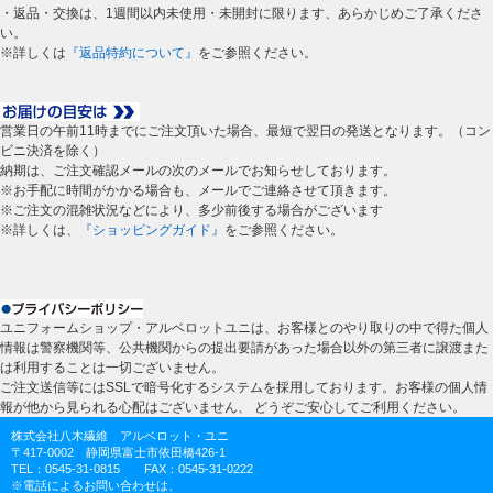
・返品・交換は、1週間以内未使用・未開封に限ります、あらかじめご了承くださ
い。
※詳しくは
『返品特約について』
をご参照ください。
営業日の午前11時までにご注文頂いた場合、最短で翌日の発送となります。（コン
ビニ決済を除く）
納期は、ご注文確認メールの次のメールでお知らせしております。
※お手配に時間がかかる場合も、メールでご連絡させて頂きます。
※ご注文の混雑状況などにより、多少前後する場合がございます
※詳しくは、
『ショッピングガイド』
をご参照ください。
ユニフォームショップ・アルベロットユニは、お客様とのやり取りの中で得た個人
情報は警察機関等、公共機関からの提出要請があった場合以外の第三者に譲渡また
は利用することは一切ございません。
ご注文送信等にはSSLで暗号化するシステムを採用しております。お客様の個人情
報が他から見られる心配はございません、 どうぞご安心してご利用ください。
株式会社八木繊維 アルベロット・ユニ
〒417-0002 静岡県富士市依田橋426-1
TEL：0545-31-0815 FAX：0545-31-0222
※電話によるお問い合わせは、