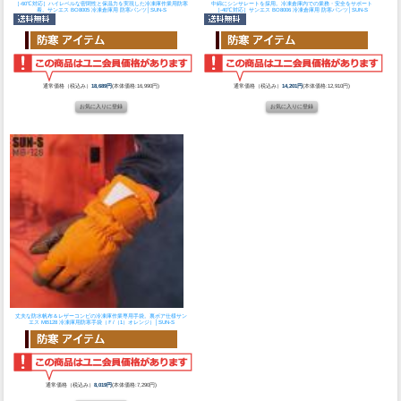
［-60℃対応］ハイレベルな密閉性と保温力を実現した冷凍庫作業用防寒
中綿にシンサレートを採用。冷凍倉庫内での業務・安全をサポート
着。
サンエス BO8005 冷凍倉庫用 防寒パンツ│SUN-S
［-40℃対応］
サンエス BO8006 冷凍倉庫用 防寒パンツ│SUN-S
通常価格（税込み）
18,689円
(本体価格:16,990円)
通常価格（税込み）
14,201円
(本体価格:12,910円)
丈夫な防水帆布＆レザーコンビの冷凍庫作業専用手袋。裏ボア仕様
サン
エス MB128 冷凍庫用防寒手袋（Ｆ/（1）オレンジ）│SUN-S
通常価格（税込み）
8,019円
(本体価格:7,290円)