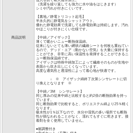
侵入を防ぐ耐久撥水加工。
（洗濯を繰り返しても強力に水や油をはじきます）
シミや汚れが付きにくいです。
【裏地／静電トリコット起毛】
半永久的に静電気をシャットアウト。
優れた静電効果で洗濯しても静電効果は持続します。汚れ
やほこりが付きにくい仕様です。
商品説明
【中綿／アイザック】
薄くて暖かいニュー断熱保温綿。
従来にないとても薄い網状の繊維シートを何枚も重ねてい
るので、デッド・エア（動かない空気）を大量に保持する
ことができ、非常に高い保温性を発揮することができるニ
ュー断熱保温綿です。
アイザックは特殊中綿加工によって繊維そのものが生地や
表面から吹き出しにくくなっています。
高度な通気性と透湿性によって着心地が快適です。
↓ ※ アイザック綿終了次第シンサレートに切
り換えとなります ※
【中綿／3M シンサレート】
同じ厚みの従来中綿と比較すると約2倍の断熱効果を持っ
ています。
同じ断熱効果で比較すると、ポリエステル綿より25％軽く
なります。
吸水性が1％以下なので、水分や湿気の多い場所でも断熱
性が損なわれることがなく、濡れてもすぐに乾きます。接
着剤を全く使用していません。
●裾調整付き