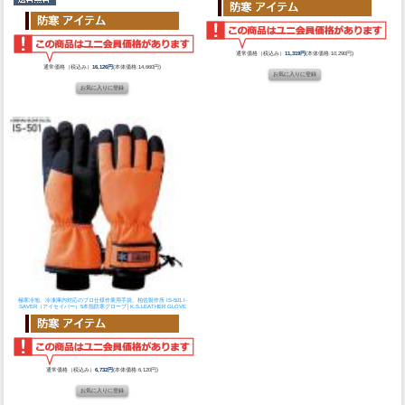
通常価格（税込み）
11,319円
(本体価格:10,290円)
通常価格（税込み）
16,126円
(本体価格:14,660円)
極寒冷地、冷凍庫内対応のプロ仕様作業用手袋。
柏佐製作所 IS-501 I-
SAVER（アイセイバー）5本指防寒グローブ│K.S.LEATHER GLOVE
通常価格（税込み）
6,732円
(本体価格:6,120円)