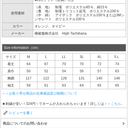
●内ポケット（左胸）付き
（表 地） 制電 ポリエステル85％、綿15％
（裏 地） 制電トリコット起毛 ポリエステル100％
使用素材
（中 綿） アイザック ポリエステル100％または3Mシ
ンサレート ポリエステル100％
カラー
オレンジ、ネイビー
メーカー
橘被服株式会社 High Tachibana
Size information（cm）
サイズ
M
L
LL
3L
4L
5Ｌ
着丈
64
67
70
70
72
74
肩巾
50
52
54
56
57
63
胸囲
117
122
126
131
140
146
袖丈
59
61
63
64
65
65
＞＞お取り寄せ商品の在庫確認及び納期について
★刺繍が安い！324円～でネームが入れられちゃいます！詳しくは
＞＞こちら。
レビューを書く
商品についてのお問い合わせ