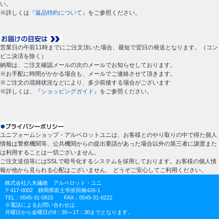
い。
※詳しくは
『返品特約について』
をご参照ください。
営業日の午前11時までにご注文頂いた場合、最短で翌日の発送となります。（コン
ビニ決済を除く）
納期は、ご注文確認メールの次のメールでお知らせしております。
※お手配に時間がかかる場合も、メールでご連絡させて頂きます。
※ご注文の混雑状況などにより、多少前後する場合がございます
※詳しくは、
『ショッピングガイド』
をご参照ください。
ユニフォームショップ・アルベロットユニは、お客様とのやり取りの中で得た個人
情報は警察機関等、公共機関からの提出要請があった場合以外の第三者に譲渡また
は利用することは一切ございません。
ご注文送信等にはSSLで暗号化するシステムを採用しております。お客様の個人情
報が他から見られる心配はございません、 どうぞご安心してご利用ください。
株式会社八木繊維 アルベロット・ユニ
〒417-0002 静岡県富士市依田橋426-1
TEL：0545-31-0815 FAX：0545-31-0222
※電話によるお問い合わせは、
月曜日から金曜日の9：30～17：30までとなります。