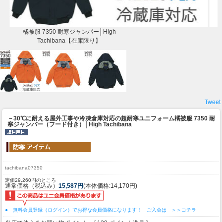
橘被服 7350 耐寒ジャンパー│High
Tachibana【在庫限り】
Tweet
－30℃に耐える屋外工事や冷凍倉庫対応の超耐寒ユニフォーム
橘被服 7350 耐
寒ジャンパー（フード付き）│High Tachibana
tachibana07350
定価29,260円のところ
通常価格（税込み）
15,587円
(本体価格:14,170円)
● 無料会員登録（ログイン）でお得な会員価格になります！ ご入会は ＞＞コチラ