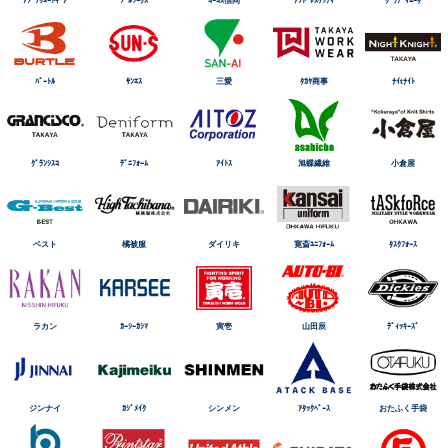
ﾊﾞｰﾄﾙ
ｻﾝｴｽ
三愛
ﾀｶﾔ商事
ﾅｲtﾅｲﾄ
ｸﾞﾗﾝｼｽｺ
ﾃﾞﾆﾌｫｰﾑ
ｱｲﾄｽ
旭蝶繊維
小倉屋
ベスト
橘被服
ダイリキ
寛斎ﾕﾆﾌｫｰﾑ
ﾀｽｸﾌｫｰｽ
ラカン
ｶｰｼｰｶｼﾏ
寅壱
山田辰
ﾃﾞｨｯｷｰｽﾞ
ジンナイ
ｶｼﾞﾒｲｸ
シンメン
ｱﾀｯｸﾍﾞｰｽ
おたふく手袋