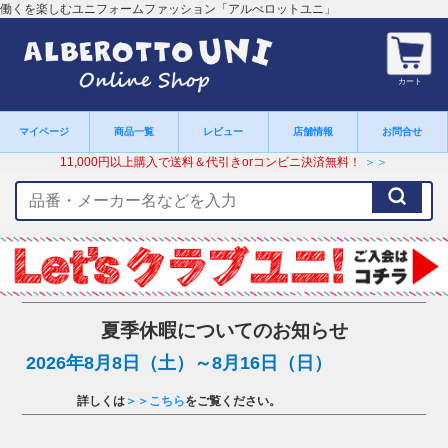
働くを楽しむユニフォームファッション「アルべロットユニ」
カート
マイページ
商品一覧
レビュー
店舗情報
お問合せ
11,000円以上購入で送料＆代引きorコンビニ決済無料！
＞＞
検
索
キ
ー
ワ
ー
ド
夏季休暇についてのお知らせ
2026年8月8日（土）～8月16日（日）
詳しくは
＞＞こちら
をご覧ください。