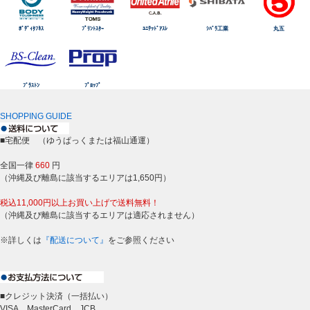
ﾎﾞﾃﾞｨﾀﾌﾈｽ
ﾌﾟﾘﾝﾄｽﾀｰ
ﾕﾆﾃｯﾄﾞｱｽﾚ
ｼﾊﾞﾗ工業
丸五
ﾌﾞﾗｽﾄﾝ
ﾌﾟﾛｯﾌﾟ
SHOPPING GUIDE
■宅配便 （ゆうぱっくまたは福山通運）
全国一律
660
円
（沖縄及び離島に該当するエリアは1,650円）
税込11,000円以上お買い上げで送料無料！
（沖縄及び離島に該当するエリアは適応されません）
※詳しくは
『配送について』
をご参照ください
■クレジット決済（一括払い）
VISA、MasterCard、JCB