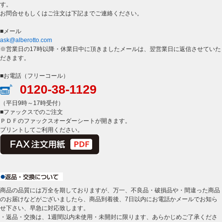
す。
お問合せもしくはご注文は下記までご連絡ください。
■メール
ask@alberotto.com
※営業日の17時以降・休業日中に頂きましたメールは、翌営業日に返信させていた
だきます。
■お電話（フリーコール）
0120-38-1129
（平日9時～17時受付）
■ファックスでのご注文
ＰＤＦのファックスオーダーシートが開きます。
プリントしてご利用ください。
商品の品質には万全を期しておりますが、万一、不良品・破損品や・間違った商品
のお届けなどがございましたら、商品到着後、7日以内にお電話かメールでお知ら
せ下さい、早急に対応致します。
・返品・交換は、1週間以内未使用・未開封に限ります、あらかじめご了承くださ