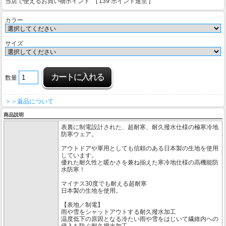
当店で使えるお買い物ポイント [ 139 ポイント進呈 ]
カラー
サイズ
数量
＞＞返品について
商品説明
表裏に制電設計された、超耐寒、耐久撥水仕様の極寒冷地
防寒ウェア。
アウトドアや軍用としても信頼のある日本製の生地を使用
しています。
優れた耐久性と暖かさを兼ね揃えた寒冷地仕様の高機能防
水防寒！
マイナス30度でも耐える超耐寒
日本製の生地を使用。
【表地／制電】
雨や雪をシャットアウトする耐久撥水加工
温度低下の原因となる冷たい雨や雪をはじいて繊維内への