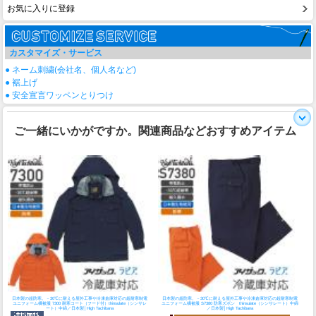
お気に入りに登録
カスタマイズ・サービス
● ネーム刺繍(会社名、個人名など)
● 裾上げ
● 安全宣言ワッペンとりつけ
ご一緒にいかがですか。関連商品などおすすめアイテム
日本製の超防寒。－30℃に耐える屋外工事や冷凍倉庫対応の超耐寒制電
日本製の超防寒。－30℃に耐える屋外工事や冷凍倉庫対応の超耐寒制電
ユニフォーム
橘被服 7300 耐寒コート（フード付）thinsulate（シンサレ
ユニフォーム
橘被服 S7380 防寒ズボン thinsulate（シンサレート）中綿
ート）中綿／日本製│High Tachibana
／日本製│High Tachibana