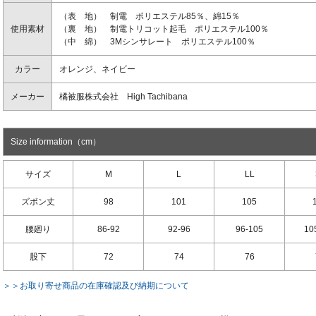
（表 地） 制電 ポリエステル85％、綿15％
使用素材
（裏 地） 制電トリコット起毛 ポリエステル100％
（中 綿） 3Mシンサレート ポリエステル100％
カラー
オレンジ、ネイビー
メーカー
橘被服株式会社 High Tachibana
Size information（cm）
サイズ
M
L
LL
ズボン丈
98
101
105
腰廻り
86-92
92-96
96-105
10
股下
72
74
76
＞＞お取り寄せ商品の在庫確認及び納期について