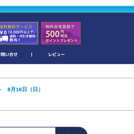
～ 8月16日（日）
。