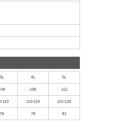
3L
4L
5L
108
108
112
5-110
110-115
115-120
78
78
81