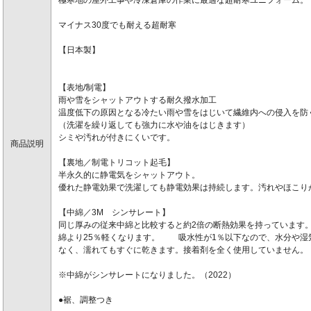
マイナス30度でも耐える超耐寒
【日本製】
【表地/制電】
雨や雪をシャットアウトする耐久撥水加工
温度低下の原因となる冷たい雨や雪をはじいて繊維内への侵入を防
（洗濯を繰り返しても強力に水や油をはじきます）
シミや汚れが付きにくいです。
商品説明
【裏地／制電トリコット起毛】
半永久的に静電気をシャットアウト。
優れた静電効果で洗濯しても静電効果は持続します。汚れやほこり
【中綿／3M シンサレート】
同じ厚みの従来中綿と比較すると約2倍の断熱効果を持っています。
綿より25％軽くなります。 吸水性が1％以下なので、水分や湿
なく、濡れてもすぐに乾きます。接着剤を全く使用していません。
※中綿がシンサレートになりました。（2022）
●裾、調整つき