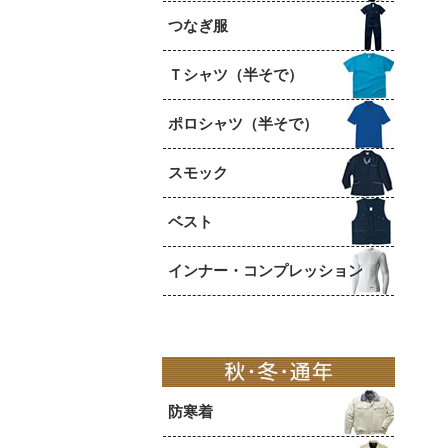
つなぎ服
Ｔシャツ（半そで）
ポロシャツ（半そで）
スモック
ベスト
インナー・コンプレッション
防寒着