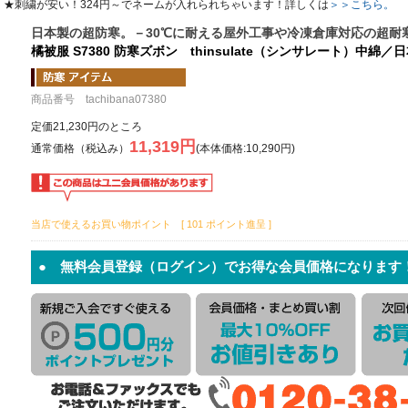
★刺繍が安い！324円～でネームが入れられちゃいます！詳しくは
＞＞こちら。
日本製の超防寒。－30℃に耐える屋外工事や冷凍倉庫対応の超耐
橘被服 S7380 防寒ズボン thinsulate（シンサレート）中綿／日本製
商品番号 tachibana07380
定価21,230円のところ
11,319円
通常価格（税込み）
(本体価格:10,290円)
当店で使えるお買い物ポイント [ 101 ポイント進呈 ]
● 無料会員登録（ログイン）でお得な会員価格になります