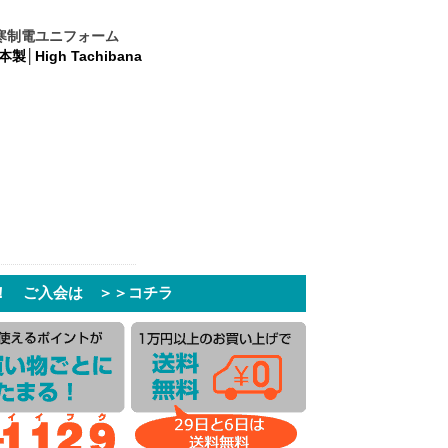
寒制電ユニフォーム
│High Tachibana
！ ご入会は ＞＞コチラ