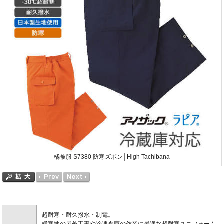
橘被服 S7380 防寒ズボン│High Tachibana
超耐寒・耐久撥水・制電。
極寒地の屋外工事や冷凍倉庫の作業に最適な超耐寒ユニフォーム。