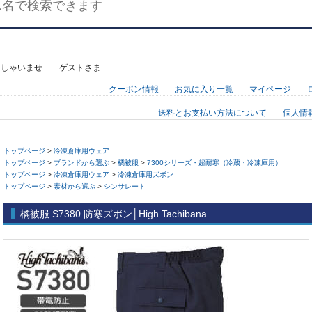
っしゃいませ ゲストさま
クーポン情報
お気に入り一覧
マイページ
送料とお支払い方法について
個人情
トップページ
>
冷凍倉庫用ウェア
トップページ
>
ブランドから選ぶ
>
橘被服
>
7300シリーズ・超耐寒（冷蔵・冷凍庫用）
トップページ
>
冷凍倉庫用ウェア
>
冷凍倉庫用ズボン
トップページ
>
素材から選ぶ
>
シンサレート
橘被服 S7380 防寒ズボン│High Tachibana