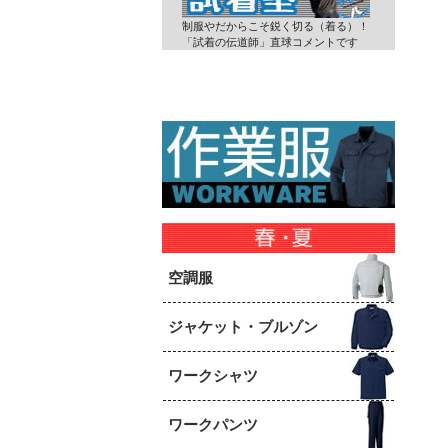
制服やだからこそ鋭く切る（着る）！
「試着の伝道師」直球コメントです
空調服
ジャケット・ブルゾン
ワークシャツ
ワークパンツ