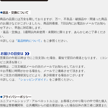
商品の品質には万全を期しておりますが、万一、不良品・破損品や・間違った商品
のお届けなどがございましたら、商品到着後、7日以内にお電話かメールでお知ら
せ下さい、早急に対応致します。
・返品・交換は、1週間以内未使用・未開封に限ります、あらかじめご了承くださ
い。
※詳しくは
『返品特約について』
をご参照ください。
営業日の午前11時までにご注文頂いた場合、最短で翌日の発送となります。（コン
ビニ決済を除く）
納期は、ご注文確認メールの次のメールでお知らせしております。
※お手配に時間がかかる場合も、メールでご連絡させて頂きます。
※ご注文の混雑状況などにより、多少前後する場合がございます
※詳しくは、
『ショッピングガイド』
をご参照ください。
ユニフォームショップ・アルベロットユニは、お客様とのやり取りの中で得た個人
情報は警察機関等、公共機関からの提出要請があった場合以外の第三者に譲渡また