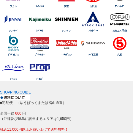
ラカン
ｶｰｼｰｶｼﾏ
寅壱
山田辰
ﾃﾞｨｯｷｰｽﾞ
ジンナイ
ｶｼﾞﾒｲｸ
シンメン
ｱﾀｯｸﾍﾞｰｽ
おたふく手袋
ﾎﾞﾃﾞｨﾀﾌﾈｽ
ﾌﾟﾘﾝﾄｽﾀｰ
ﾕﾆﾃｯﾄﾞｱｽﾚ
ｼﾊﾞﾗ工業
丸五
ﾌﾞﾗｽﾄﾝ
ﾌﾟﾛｯﾌﾟ
SHOPPING GUIDE
■宅配便 （ゆうぱっくまたは福山通運）
全国一律
660
円
（沖縄及び離島に該当するエリアは1,650円）
税込11,000円以上お買い上げで送料無料！