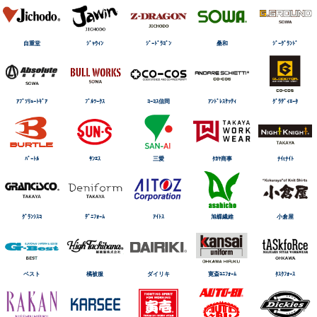
自重堂
ｼﾞｬｳｨﾝ
ｼﾞｰﾄﾞﾗｺﾞﾝ
桑和
ｼﾞｰｸﾞﾗﾝﾄﾞ
ｱﾌﾞｿﾘｭｰﾄｷﾞｱ
ﾌﾞﾙﾜｰｸｽ
ｺｰｺｽ信岡
ｱﾝﾄﾞﾚｽｹｯﾃｨ
ｸﾞﾗﾃﾞｨｴｰﾀ
ﾊﾞｰﾄﾙ
ｻﾝｴｽ
三愛
ﾀｶﾔ商事
ﾅｲtﾅｲﾄ
ｸﾞﾗﾝｼｽｺ
ﾃﾞﾆﾌｫｰﾑ
ｱｲﾄｽ
旭蝶繊維
小倉屋
ベスト
橘被服
ダイリキ
寛斎ﾕﾆﾌｫｰﾑ
ﾀｽｸﾌｫｰｽ