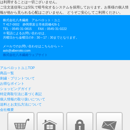
は利用することは一切ございません。
ご注文送信等にはSSLで暗号化するシステムを採用しております。お客様の個人情
報が他から見られる心配はございません、 どうぞご安心してご利用ください。
株式会社八木繊維 アルベロット・ユニ
〒417-0002 静岡県富士市依田橋426-1
TEL：0545-31-0815 FAX：0545-31-0222
※電話によるお問い合わせは、
月曜日から金曜日の9：30～17：30までとなります。
メールでのお問い合わせはこちらから＞＞
ask@alberotto.com
株式会社八木繊維ウェブサイト
アルベロットユニTOP
商品一覧
刺繍・プリントついて
お得なポイント
ショッピングガイド
特定商取引法に基づく表記
個人情報の取り扱いについて
送料とお支払方法について
会社概要