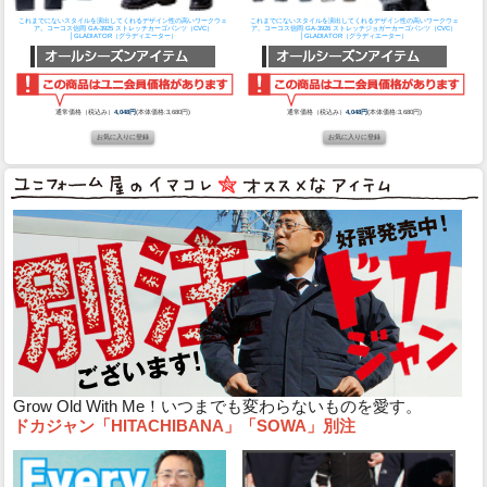
これまでにないスタイルを演出してくれるデザイン性の高いワークウェ
これまでにないスタイルを演出してくれるデザイン性の高いワークウェ
ア。
コーコス信岡 GA-3925 ストレッチカーゴパンツ（CVC）
ア。
コーコス信岡 GA-3926 ストレッチジョガーカーゴパンツ（CVC）
│GLADIATOR（グラディエーター）
│GLADIATOR（グラディエーター）
通常価格（税込み）
4,048円
(本体価格:3,680円)
通常価格（税込み）
4,048円
(本体価格:3,680円)
Grow Old With Me！いつまでも変わらないものを愛す。
ドカジャン「HITACHIBANA」「SOWA」別注