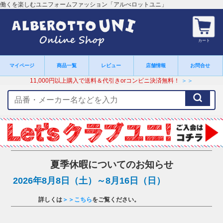
働くを楽しむユニフォームファッション「アルべロットユニ」
カート
マイページ
商品一覧
レビュー
店舗情報
お問合せ
11,000円以上購入で送料＆代引きorコンビニ決済無料！
＞＞
検
索
キ
ー
ワ
ー
ド
夏季休暇についてのお知らせ
2026年8月8日（土）～8月16日（日）
詳しくは
＞＞こちら
をご覧ください。