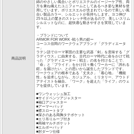
綿のやさしい風合いとポリエステルのイージーケア性、両
方を兼ね備えたユニフォームとしてあるべき姿な巣材を使
用しています。ポリエスエルが含まれているので美しい風
合い製品カラー、シルエットが長持ちします。ヨコ伸び
25％以上の驚きのストレッチ性があるので、美しいスリム
シルエットなのに、超快適な動きやすさを実現していま
す。
・ブランドについて
ARMOR FOR WORK -戦う男の鎧ー
コーコス信岡のワークウェアブランド「グラディエータ
ー」
ラテン語でローマ軍団の主要な武器「剣」を意味する「グ
ラディウス」に由来する、古代ローマ時代に命をかけて戦
商品説明
った「グラディエーター：戦士」の名を付けることで、
「命」と「プライド」をかけ日々働くワーカーに「誇れる
鎧」を届けたい、との思いから誕生したブランドです。
ワークウェアの根本である「丈夫さ」「着心地」「機能
性」を追求しながら、カジュアル、ミリタリー、アウトド
アテイストを融合。「ワーク」を超えた「ライフ」のウェ
アを提供しています。
■ワンウォッシュ加工
■サイドベンツアジャスター
■袖口アジャスター
■アーマーパッド
■襟スロートタブ
■深さのある両胸タテポケット
■エリ吊りループ付き
■両袖マルチポケット
■エルボーパッド
■肘ダーツ仕様