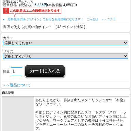
定価12,210円のところ
通常価格（税込み）
5,335円
(本体価格:4,850円)
● 無料会員登録（ログイン）でお得な会員価格になります！ ご入会は ＞＞コチラ
当店で使えるお買い物ポイント [ 48 ポイント進呈 ]
カラー
サイズ
数量
＞＞返品について
商品説明
あたりまえから一歩抜き出たスタイリッシュかつ「本物」
なワークウェア。
衿部分にデザイン的に配されたスロートタブ（スロートラ
ッチ）やカラー、素材の風合いなど高いデザイン性に仕上
げながら、ワークウェアとしての機能は十分に持たせた、
グラディエーターシリーズの綿リッチ素材のワークウェ
ア。