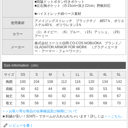
■両脇ドットボタン付きポケット
■左右胸ポケット（巾15cm×深さ22cm）野帳対応
■ハイストレッチ綿ベース素材
アメイジングストレッチ ブラックチノ 綿57％、ポリエ
使用素材
ステル40％、ポリウレタン3％
（1）ネイビー、（6）ブルー、（15）アッシュ、（29）
カラー
アーミー
株式会社コーコス信岡 CO-COS NOBUOKA ブランド／
メーカー
GLADIATOR ARMOR FOR WORK （グラディエータ
ー・アーマー・フォーワーク）
Size information（cm）
サイズ
SS
S
M
L
LL
3L
4L
5L
胸囲
100
104
108
112
116
120
134
142
肩幅
40
42
44
46
48
50
53
56
袖丈
56
58
60
62
64
65
66
67
着丈
56
58
60
62
64
66
68
70
＞＞お取り寄せ商品の在庫確認及び納期について
★刺繍が安い！324円～でネームが入れられちゃいます！詳しくは
＞＞こちら。
レビューを書く