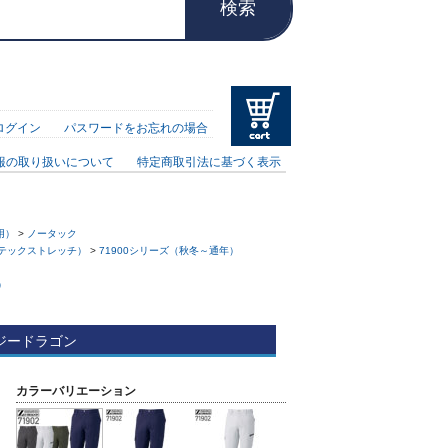
検索
ログイン
パスワードをお忘れの場合
報の取り扱いについて
特定商取引法に基づく表示
用）
>
ノータック
ジーテックストレッチ）
>
71900シリーズ（秋冬～通年）
）
・ジードラゴン
カラーバリエーション