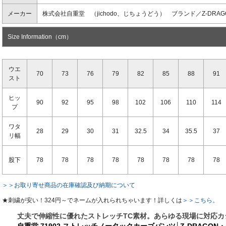
メーカー
株式会社自重堂 （jichodo、じちょうどう） ブランド／Z-DRA
Size Information（cm）
ウエ
70
73
76
79
82
85
88
91
スト
ヒッ
90
92
95
98
102
106
110
114
プ
ワタ
28
29
30
31
32.5
34
35.5
37
リ幅
股下
78
78
78
78
78
78
78
78
＞＞お取り寄せ商品の在庫確認及び納期について
★刺繍が安い！324円～でネームが入れられちゃいます！詳しくは
＞＞こちら。
丈夫で伸縮性に優れたストレッチTC素材。あらゆる現場に対応カ
自重堂 71902 ストレッチノータックカーゴパンツ│Z-DRAGO