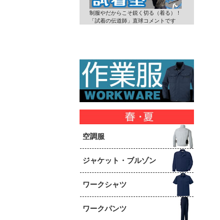
制服やだからこそ鋭く切る（着る）！
「試着の伝道師」直球コメントです
空調服
ジャケット・ブルゾン
ワークシャツ
ワークパンツ