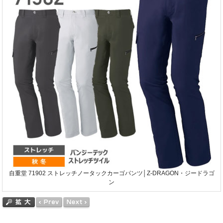
自重堂 71902 ストレッチノータックカーゴパンツ│Z-DRAGON・ジードラゴ
ン