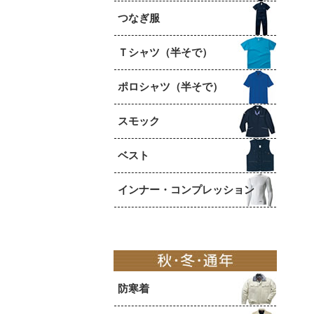
つなぎ服
Ｔシャツ（半そで）
ポロシャツ（半そで）
スモック
ベスト
インナー・コンプレッション
防寒着