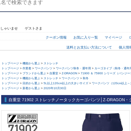
っしゃいませ ゲストさま
クーポン情報
お気に入り一覧
マイページ
送料とお支払い方法について
個人情
トップページ
>
機能から選ぶ
>
ストレッチ
トップページ
>
作業着
>
ワークパンツ
>
ワークパンツ秋冬・通年用
>
カーゴタイプ（秋冬・通年
トップページ
>
ブランドから選ぶ
>
自重堂
>
Z-DRAGON
>
71900 ＆ 75900 シリーズ（バン
トップページ
>
機能から選ぶ
>
ストレッチ
>
ワークパンツ
>
秋冬
トップページ
>
目的から選ぶ
>
5L以上120cm以上の大きいサイズ
>
ワークパンツ（120cm以上～
トップページ
>
新着から選ぶ
>
2020年10月30日
自重堂 71902 ストレッチノータックカーゴパンツ│Z-DRAGON