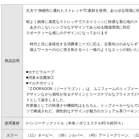
丈夫で 伸縮性に優れたストレッチTC素材を使用。あらゆる現場に
程よく細身に適度なストレッチでスタイリッシに快適な着心地のス
あきのこないシンプルなデザインであらゆる職場環境に対応
スポーティーな感じのデザインになっております
時代と共に多様化する消費者ニーズに応え、企業向けのみならず
個人ワーカーの心に突き刺さるべく一槍のようなエッジの効いた
商品説明
■カナビラループ
■消臭＆抗菌加工
■マルチポケット
『Z-DORAGON（ジードラゴン）』は、ユニフォームのトップメ
デザインながら個性が光るデザインとリーズナブルなプライスでど
ドとして誕生しました。
作業服としての快適さや機能性はもちろん、トップメーカーならで
ツで構成された、個性的なデザインが魅力のカジュアル系ワーキン
使用素材
/バンジーテックツイル（本体／ポリエステル65％綿35％）
カラー
（11）ネービー、（36）シルバー、（40）アーミーグリーン、（1