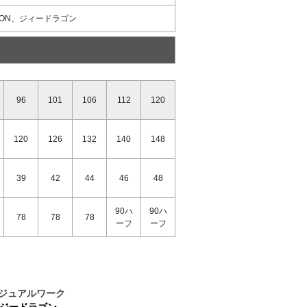
GON、ジィードラゴン
96
101
106
112
120
120
126
132
140
148
39
42
44
46
48
90ハ
90ハ
78
78
78
ーフ
ーフ
ジュアルワーク
N・ジードラゴン