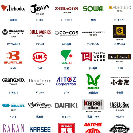
自重堂
ｼﾞｬｳｨﾝ
ｼﾞｰﾄﾞﾗｺﾞﾝ
桑和
ｼﾞｰｸﾞﾗﾝﾄﾞ
ｱﾌﾞｿﾘｭｰﾄｷﾞｱ
ﾌﾞﾙﾜｰｸｽ
ｺｰｺｽ信岡
ｱﾝﾄﾞﾚｽｹｯﾃｨ
ｸﾞﾗﾃﾞｨｴｰﾀ
ﾊﾞｰﾄﾙ
ｻﾝｴｽ
三愛
ﾀｶﾔ商事
ﾅｲtﾅｲﾄ
ｸﾞﾗﾝｼｽｺ
ﾃﾞﾆﾌｫｰﾑ
ｱｲﾄｽ
旭蝶繊維
小倉屋
ベスト
橘被服
ダイリキ
寛斎ﾕﾆﾌｫｰﾑ
ﾀｽｸﾌｫｰｽ