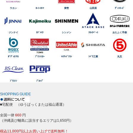
ラカン
ｶｰｼｰｶｼﾏ
寅壱
山田辰
ﾃﾞｨｯｷｰｽﾞ
ジンナイ
ｶｼﾞﾒｲｸ
シンメン
ｱﾀｯｸﾍﾞｰｽ
おたふく手袋
ﾎﾞﾃﾞｨﾀﾌﾈｽ
ﾌﾟﾘﾝﾄｽﾀｰ
ﾕﾆﾃｯﾄﾞｱｽﾚ
ｼﾊﾞﾗ工業
丸五
ﾌﾞﾗｽﾄﾝ
ﾌﾟﾛｯﾌﾟ
SHOPPING GUIDE
■宅配便 （ゆうぱっくまたは福山通運）
全国一律
660
円
（沖縄及び離島に該当するエリアは1,650円）
税込11,000円以上お買い上げで送料無料！