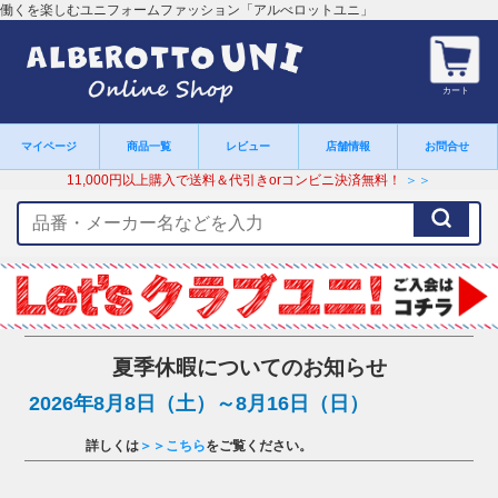
働くを楽しむユニフォームファッション「アルべロットユニ」
カート
マイページ
商品一覧
レビュー
店舗情報
お問合せ
11,000円以上購入で送料＆代引きorコンビニ決済無料！
＞＞
検
索
キ
ー
ワ
ー
ド
夏季休暇についてのお知らせ
2026年8月8日（土）～8月16日（日）
詳しくは
＞＞こちら
をご覧ください。