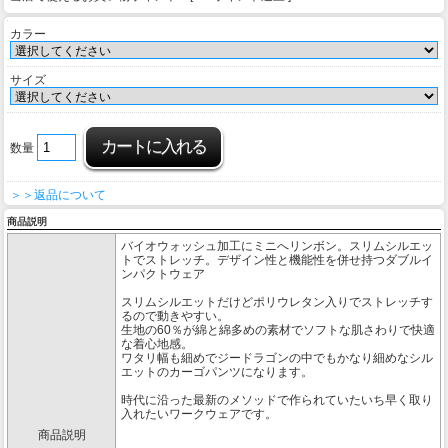
カラー
サイズ
数量
＞＞返品について
商品説明
バイオウォッシュ加工にミニへリンボン。スリムシルエッ
トでストレッチ。デザイン性と機能性を併せ持つダブルイ
ンパクトウェア
スリムシルエットだけどポリウレタン入りでストレッチす
るので動きやすい。
生地の60％が綿と綿多めの素材でソフトな肌さわりで快適
な着心地感。
ワタリ幅も細めでジードラゴンの中でもかなり細めなシル
エットのカーゴパンツになります。
時代に沿った最新のメソッドで作られていたいち早く取り
入れたいワークウェアです。
商品説明