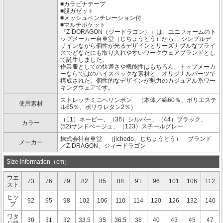
■カラビナテープ
■股ガゼット
■メッシュベンチレーション付
■マルチポケット
『Z-DORAGON（ジードラゴン）』は、ユニフォームのト
ップメーカー自重堂（じちょうどう）から、 シンプルデ
ザインながら個性が光るデザインとリーズナブルなプライ
スでどなたにも取り入れやすいワークウェアブランドとし
て誕生しました。
作業服としての快適さや機能性はもちろん、トップメーカ
ーならではのハイスペックな素材と、オリジナルパーツで
構成された、個性的なデザインが魅力のカジュアル系ワー
キングウェアです。
ストレッチミニヘリンボン （本体／綿60％、ポリエステ
使用素材
ル65％、ポリウレタン2％）
（11）ネービー、（36）シルバー、（44）ブラック、
カラー
(52)サンドベージュ、（123）スチールグレー
株式会社自重堂 （jichodo、じちょうどう） ブランド
メーカー
／Z-DRAGON、ジィードラゴン
Size Information（cm）
ウエ
73
76
79
82
85
88
91
96
101
106
112
スト
ヒッ
92
95
98
102
106
110
114
120
126
132
140
プ
ワタ
30
31
32
33.5
35
36.5
38
40
43
45
47