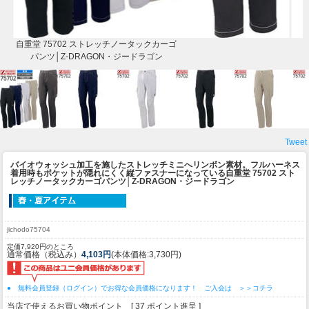
自重堂 75702 ストレッチノータックカーゴ
パンツ│Z-DRAGON・ジードラゴン
Tweet
バイオウォッシュ加工を施したストレッチミニへリンボン素材。フルハーネス
着用時もポケットが隠れにくく縦ファスナーになっている
自重堂 75702 スト
レッチノータックカーゴパンツ│Z-DRAGON・ジードラゴン
jichodo75704
定価7,920円のところ
通常価格（税込み）
4,103円
(本体価格:3,730円)
● 無料会員登録（ログイン）でお得な会員価格になります！ ご入会は ＞＞コチラ
当店で使えるお買い物ポイント [ 37 ポイント進呈 ]