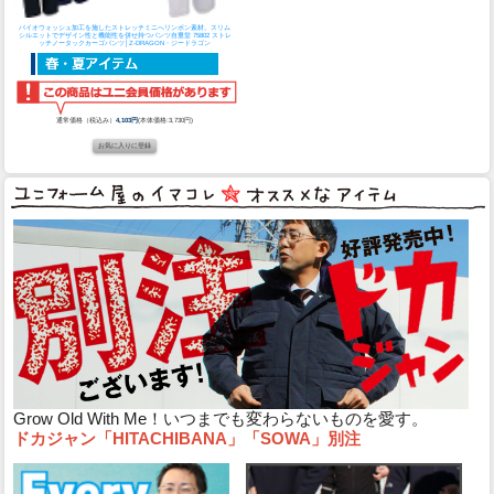
バイオウォッシュ加工を施したストレッチミニへリンボン素材。スリム
シルエットでデザイン性と機能性を併せ持つパンツ
自重堂 75802 ストレ
ッチノータックカーゴパンツ│Z-DRAGON・ジードラゴン
通常価格（税込み）
4,103円
(本体価格:3,730円)
Grow Old With Me！いつまでも変わらないものを愛す。
ドカジャン「HITACHIBANA」「SOWA」別注