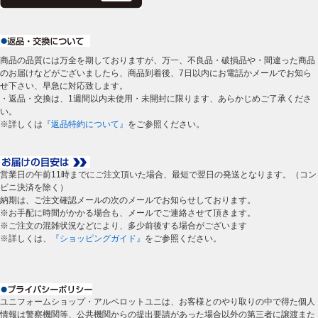
商品の品質には万全を期しておりますが、万一、不良品・破損品や・間違った商品
のお届けなどがございましたら、商品到着後、7日以内にお電話かメールでお知ら
せ下さい、早急に対応致します。
・返品・交換は、1週間以内未使用・未開封に限ります、あらかじめご了承くださ
い。
※詳しくは
『返品特約について』
をご参照ください。
営業日の午前11時までにご注文頂いた場合、最短で翌日の発送となります。（コン
ビニ決済を除く）
納期は、ご注文確認メールの次のメールでお知らせしております。
※お手配に時間がかかる場合も、メールでご連絡させて頂きます。
※ご注文の混雑状況などにより、多少前後する場合がございます
※詳しくは、
『ショッピングガイド』
をご参照ください。
ユニフォームショップ・アルベロットユニは、お客様とのやり取りの中で得た個人
情報は警察機関等、公共機関からの提出要請があった場合以外の第三者に譲渡また