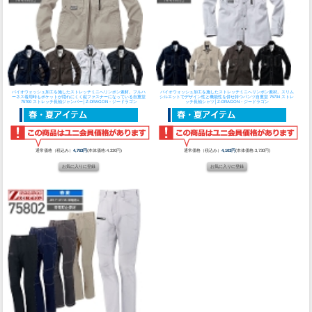
バイオウォッシュ加工を施したストレッチミニへリンボン素材。フルハ
バイオウォッシュ加工を施したストレッチミニへリンボン素材。スリム
ーネス着用時もポケットが隠れにくく縦ファスナーになっている
自重堂
シルエットでデザイン性と機能性を併せ持つパンツ
自重堂 75704 ストレ
75700 ストレッチ長袖ジャンパー│Z-DRAGON・ジードラゴン
ッチ長袖シャツ│Z-DRAGON・ジードラゴン
通常価格（税込み）
4,763円
(本体価格:4,330円)
通常価格（税込み）
4,103円
(本体価格:3,730円)