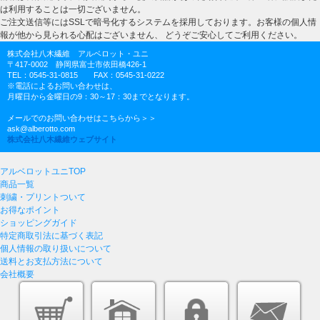
は利用することは一切ございません。
ご注文送信等にはSSLで暗号化するシステムを採用しております。お客様の個人情
報が他から見られる心配はございません、 どうぞご安心してご利用ください。
株式会社八木繊維 アルベロット・ユニ
〒417-0002 静岡県富士市依田橋426-1
TEL：0545-31-0815 FAX：0545-31-0222
※電話によるお問い合わせは、
月曜日から金曜日の9：30～17：30までとなります。
メールでのお問い合わせはこちらから＞＞
ask@alberotto.com
株式会社八木繊維ウェブサイト
アルベロットユニTOP
商品一覧
刺繍・プリントついて
お得なポイント
ショッピングガイド
特定商取引法に基づく表記
個人情報の取り扱いについて
送料とお支払方法について
会社概要