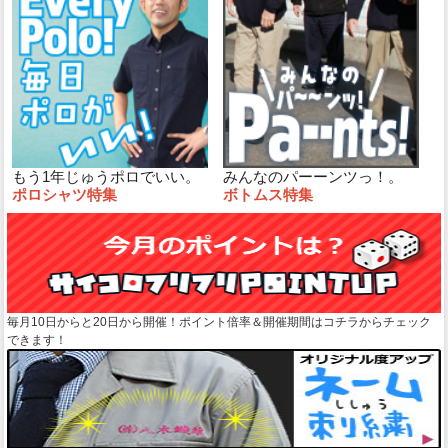
もう1年じゅうポロでいい。
みんなのパーーンツっ！。
ポロシャツ特集
ボトムス特集
毎月10日からと20日から開催！ポイント倍率＆開催期間はコチラからチェック
できます！