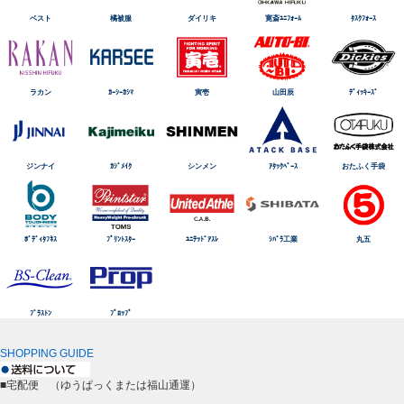
ベスト
橘被服
ダイリキ
寛斎ﾕﾆﾌｫｰﾑ
ﾀｽｸﾌｫｰｽ
ラカン
ｶｰｼｰｶｼﾏ
寅壱
山田辰
ﾃﾞｨｯｷｰｽﾞ
ジンナイ
ｶｼﾞﾒｲｸ
シンメン
ｱﾀｯｸﾍﾞｰｽ
おたふく手袋
ﾎﾞﾃﾞｨﾀﾌﾈｽ
ﾌﾟﾘﾝﾄｽﾀｰ
ﾕﾆﾃｯﾄﾞｱｽﾚ
ｼﾊﾞﾗ工業
丸五
ﾌﾞﾗｽﾄﾝ
ﾌﾟﾛｯﾌﾟ
SHOPPING GUIDE
■宅配便 （ゆうぱっくまたは福山通運）