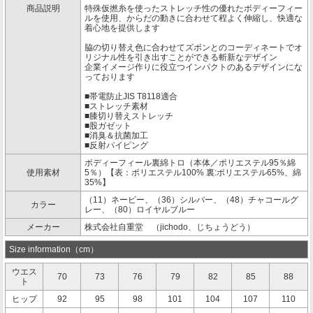
商品説明
特殊仮撚糸を使ったストレッチ性の優れたボディーフィー
ルを使用、からだの動きに合わせて程よく伸縮し、快適な
着心地を提供します
脇の切り替え色に合わせてズボンとのコーディネートでオ
リジナル性を引き出すことができる斬新なデザイン
企業イメージ作りに役立つインパクトのあるデザインにな
っております
■帯電防止JIS T8118適合
■ストレッチ素材
■膝切り替えストレッチ
■股ガゼット
■消臭＆抗菌加工
■反射パイピング
ボディーフィール裏綿トロ（本体／ポリエステル95％綿
使用素材
5％）【表：ポリエステル100% 裏:ポリエステル65%、綿
35%】
（11）ネービー、（36）シルバー、（48）チャコールグ
カラー
レー、（80）ロイヤルブルー
メーカー
株式会社自重堂 （jichodo、じちょうどう）
Size information（cm）
ウエス
70
73
76
79
82
85
88
ト
ヒップ
92
95
98
101
104
107
110