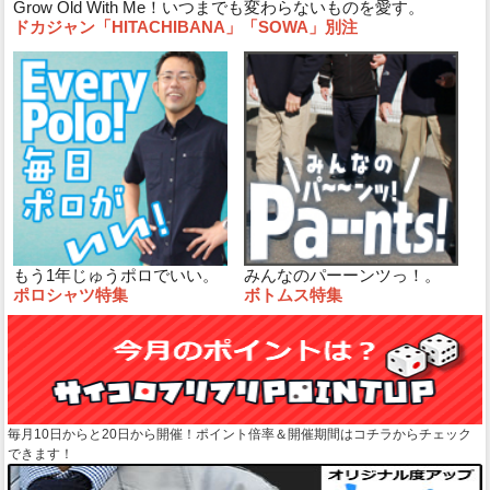
Grow Old With Me！いつまでも変わらないものを愛す。
ドカジャン「HITACHIBANA」「SOWA」別注
もう1年じゅうポロでいい。
みんなのパーーンツっ！。
ポロシャツ特集
ボトムス特集
毎月10日からと20日から開催！ポイント倍率＆開催期間はコチラからチェック
できます！