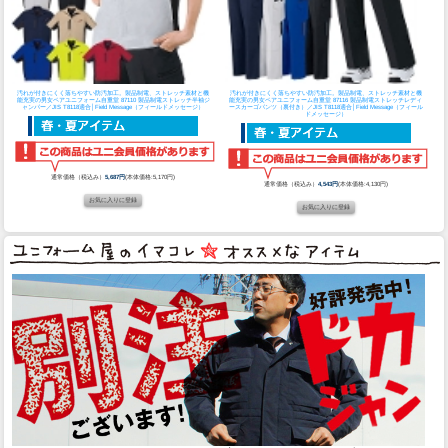
汚れが付きにくく落ちやすい防汚加工。製品制電、ストレッチ素材と機
汚れが付きにくく落ちやすい防汚加工。製品制電、ストレッチ素材と機
能充実の男女ペアユニフォーム
自重堂 87110 製品制電ストレッチ半袖ジ
能充実の男女ペアユニフォーム
自重堂 87116 製品制電ストレッチレディ
ャンパー／JIS T8118適合│Field Message（フィールドメッセージ）
ースカーゴパンツ（裏付き）／JIS T8118適合│Field Message（フィール
ドメッセージ）
通常価格（税込み）
5,687円
(本体価格:5,170円)
通常価格（税込み）
4,543円
(本体価格:4,130円)