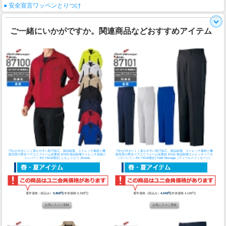
● 安全宣言ワッペンとりつけ
ご一緒にいかがですか。関連商品などおすすめアイテム
汚れが付きにくく落ちやすい防汚加工。製品制電、ストレッチ素材と機
汚れが付きにくく落ちやすい防汚加工。製品制電、ストレッチ素材と機
能充実の男女ペアユニフォーム
自重堂 87100 製品制電ストレッチ長袖ジ
能充実の男女ペアユニフォーム
自重堂 87101 製品制電ストレッチノータ
ャンパー／JIS T8118適合│じちょうどう Jichodo
ックパンツ／JIS T8118適合│Field Message（フィールドメッセージ）
通常価格（税込み）
5,863円
(本体価格:5,330円)
通常価格（税込み）
4,543円
(本体価格:4,130円)