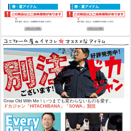
ジ）
ドメッセージ）
通常価格（税込み）
4,400円
(本体価格:4,000円)
通常価格（税込み）
4,543円
(本体価格:4,130円)
Grow Old With Me！いつまでも変わらないものを愛す。
ドカジャン「HITACHIBANA」「SOWA」別注