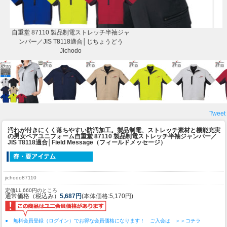
自重堂 87110 製品制電ストレッチ半袖ジャ
ンパー／JIS T8118適合│じちょうどう
Jichodo
Tweet
汚れが付きにくく落ちやすい防汚加工。製品制電、ストレッチ素材と機能充実
の男女ペアユニフォーム
自重堂 87110 製品制電ストレッチ半袖ジャンパー／
JIS T8118適合│Field Message（フィールドメッセージ）
jichodo87110
定価11,660円のところ
通常価格（税込み）
5,687円
(本体価格:5,170円)
● 無料会員登録（ログイン）でお得な会員価格になります！ ご入会は ＞＞コチラ