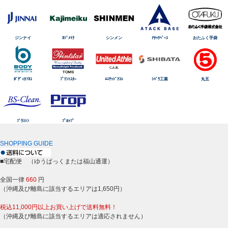
ジンナイ
ｶｼﾞﾒｲｸ
シンメン
ｱﾀｯｸﾍﾞｰｽ
おたふく手袋
ﾎﾞﾃﾞｨﾀﾌﾈｽ
ﾌﾟﾘﾝﾄｽﾀｰ
ﾕﾆﾃｯﾄﾞｱｽﾚ
ｼﾊﾞﾗ工業
丸五
ﾌﾞﾗｽﾄﾝ
ﾌﾟﾛｯﾌﾟ
SHOPPING GUIDE
■宅配便 （ゆうぱっくまたは福山通運）
全国一律
660
円
（沖縄及び離島に該当するエリアは1,650円）
税込11,000円以上お買い上げで送料無料！
（沖縄及び離島に該当するエリアは適応されません）