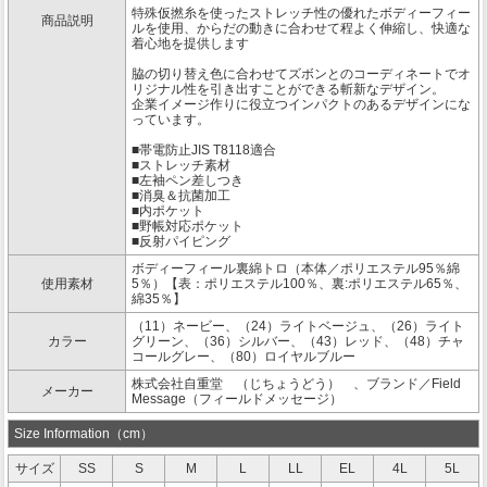
特殊仮撚糸を使ったストレッチ性の優れたボディーフィー
商品説明
ルを使用、からだの動きに合わせて程よく伸縮し、快適な
着心地を提供します
脇の切り替え色に合わせてズボンとのコーディネートでオ
リジナル性を引き出すことができる斬新なデザイン。
企業イメージ作りに役立つインパクトのあるデザインにな
っています。
■帯電防止JIS T8118適合
■ストレッチ素材
■左袖ペン差しつき
■消臭＆抗菌加工
■内ポケット
■野帳対応ポケット
■反射パイピング
ボディーフィール裏綿トロ（本体／ポリエステル95％綿
使用素材
5％）【表：ポリエステル100％、裏:ポリエステル65％、
綿35％】
（11）ネービー、（24）ライトベージュ、（26）ライト
カラー
グリーン、（36）シルバー、（43）レッド、（48）チャ
コールグレー、（80）ロイヤルブルー
株式会社自重堂 （じちょうどう） 、ブランド／Field
メーカー
Message（フィールドメッセージ）
Size Information（cm）
サイズ
SS
S
M
L
LL
EL
4L
5L