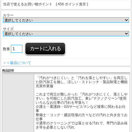
当店で使えるお買い物ポイント [ 456 ポイント進呈 ]
カラー
サイズ
数量
＞＞返品について
商品説明
「汚れがつきにくい」と「汚れを落としやすい」を両立し
た防汚加工を施し、涼しい・ストレッチ・製品制電と機能
充実作業服
これまで両立が難しかった「汚れがつきにくく、落としや
すい」を可能にした防汚加工。東レ”テクノクリーン”使用
いろんなお仕事の汚れを早落ち！
介護士・看護師・GSサービスマンなど接客に関わるお仕
事
整備士・コック・建設現場の方々などの汚れと向き合うお
仕事
※通常のクリーニングでは落とせる汚れで、専門の染み抜
き等を必要としない汚れ