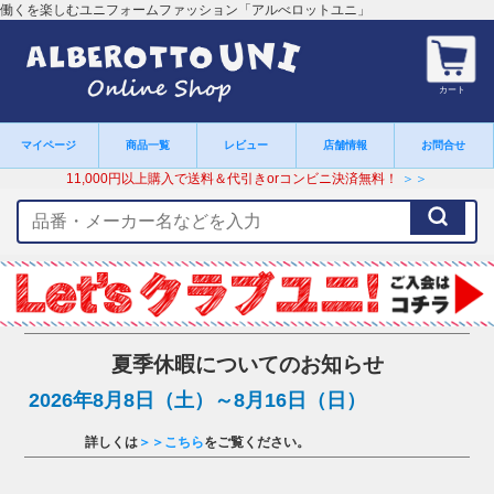
働くを楽しむユニフォームファッション「アルべロットユニ」
カート
マイページ
商品一覧
レビュー
店舗情報
お問合せ
11,000円以上購入で送料＆代引きorコンビニ決済無料！
＞＞
検
索
キ
ー
ワ
ー
ド
夏季休暇についてのお知らせ
2026年8月8日（土）～8月16日（日）
詳しくは
＞＞こちら
をご覧ください。