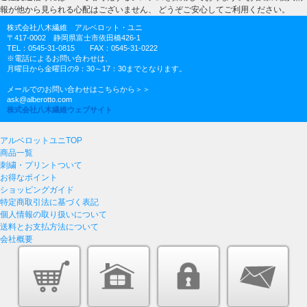
報が他から見られる心配はございません、 どうぞご安心してご利用ください。
株式会社八木繊維 アルベロット・ユニ
〒417-0002 静岡県富士市依田橋426-1
TEL：0545-31-0815 FAX：0545-31-0222
※電話によるお問い合わせは、
月曜日から金曜日の9：30～17：30までとなります。
メールでのお問い合わせはこちらから＞＞
ask@alberotto.com
株式会社八木繊維ウェブサイト
アルベロットユニTOP
商品一覧
刺繍・プリントついて
お得なポイント
ショッピングガイド
特定商取引法に基づく表記
個人情報の取り扱いについて
送料とお支払方法について
会社概要