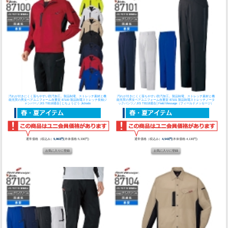
汚れが付きにくく落ちやすい防汚加工。製品制電、ストレッチ素材と機
汚れが付きにくく落ちやすい防汚加工。製品制電、ストレッチ素材と機
能充実の男女ペアユニフォーム
自重堂 87100 製品制電ストレッチ長袖ジ
能充実の男女ペアユニフォーム
自重堂 87101 製品制電ストレッチノータ
ャンパー／JIS T8118適合│じちょうどう Jichodo
ックパンツ／JIS T8118適合│Field Message（フィールドメッセージ）
通常価格（税込み）
5,863円
(本体価格:5,330円)
通常価格（税込み）
4,543円
(本体価格:4,130円)