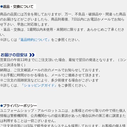
商品の品質には万全を期しておりますが、万一、不良品・破損品や・間違った商品
のお届けなどがございましたら、商品到着後、7日以内にお電話かメールでお知ら
せ下さい、早急に対応致します。
・返品・交換は、1週間以内未使用・未開封に限ります、あらかじめご了承くださ
い。
※詳しくは
『返品特約について』
をご参照ください。
営業日の午前11時までにご注文頂いた場合、最短で翌日の発送となります。（コン
ビニ決済を除く）
納期は、ご注文確認メールの次のメールでお知らせしております。
※お手配に時間がかかる場合も、メールでご連絡させて頂きます。
※ご注文の混雑状況などにより、多少前後する場合がございます
※詳しくは、
『ショッピングガイド』
をご参照ください。
ユニフォームショップ・アルベロットユニは、お客様とのやり取りの中で得た個人
情報は警察機関等、公共機関からの提出要請があった場合以外の第三者に譲渡また
は利用することは一切ございません。
ご注文送信等にはSSLで暗号化するシステムを採用しております。お客様の個人情