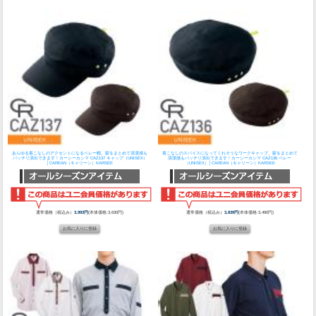
あらゆる着こなしのアクセントになるベレー帽。髪をまとめて清潔感も
着こなしのスパイスになってくれそうなワークキャップ。髪をまとめて
バッチリ演出できます！
カーシーカシマ CAZ137 キャップ（UNISEX）
清潔感もバッチリ演出できます！
カーシーカシマ CAZ136 ベレー
│CAREAN（キャリーン）KARSEE
（UNISEX）│CAREAN（キャリーン）KARSEE
通常価格（税込み）
3,993円
(本体価格:3,630円)
通常価格（税込み）
3,839円
(本体価格:3,490円)