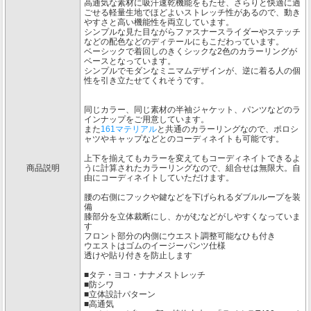
高通気な素材に吸汗速乾機能をもたせ、さらりと快適に過
ごせる軽量生地でほどよいストレッチ性があるので、動き
やすさと高い機能性を両立しています。
シンプルな見た目ながらファスナースライダーやステッチ
などの配色などのディテールにもこだわっています。
ベーシックで着回しのきくシックな2色のカラーリングが
ベースとなっています。
シンプルでモダンなミニマムデザインが、逆に着る人の個
性を引き立たせてくれそうです。
同じカラー、同じ素材の半袖ジャケット、パンツなどのラ
インナップをご用意しています。
また
161マテリアル
と共通のカラーリングなので、ポロシ
ャツやキャップなどとのコーディネイトも可能です。
上下を揃えてもカラーを変えてもコーディネイトできるよ
商品説明
うに計算されたカラーリングなので、組合せは無限大。自
由にコーディネイトしていただけます。
腰の右側にフックや鍵などを下げられるダブルループを装
備
膝部分を立体裁断にし、かがむなどがしやすくなっていま
す
フロント部分の内側にウエスト調整可能なひも付き
ウエストはゴムのイージーパンツ仕様
透けや貼り付きを防止します
■タテ・ヨコ・ナナメストレッチ
■防シワ
■立体設計パターン
■高通気