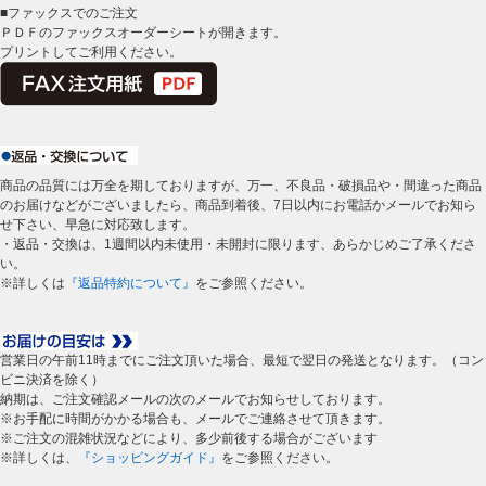
■ファックスでのご注文
ＰＤＦのファックスオーダーシートが開きます。
プリントしてご利用ください。
商品の品質には万全を期しておりますが、万一、不良品・破損品や・間違った商品
のお届けなどがございましたら、商品到着後、7日以内にお電話かメールでお知ら
せ下さい、早急に対応致します。
・返品・交換は、1週間以内未使用・未開封に限ります、あらかじめご了承くださ
い。
※詳しくは
『返品特約について』
をご参照ください。
営業日の午前11時までにご注文頂いた場合、最短で翌日の発送となります。（コン
ビニ決済を除く）
納期は、ご注文確認メールの次のメールでお知らせしております。
※お手配に時間がかかる場合も、メールでご連絡させて頂きます。
※ご注文の混雑状況などにより、多少前後する場合がございます
※詳しくは、
『ショッピングガイド』
をご参照ください。