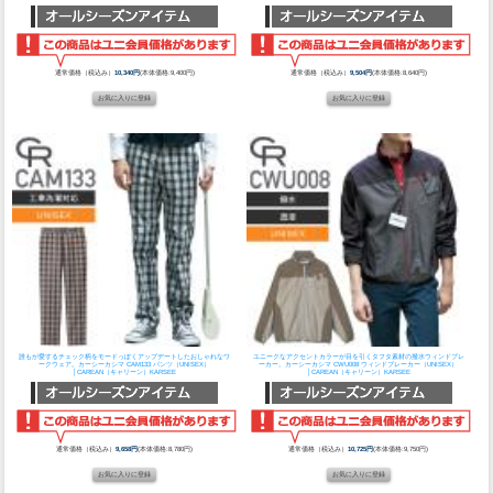
通常価格（税込み）
10,340円
(本体価格:9,400円)
通常価格（税込み）
9,504円
(本体価格:8,640円)
誰もが愛するチェック柄をモードっぽくアップデートしたおしゃれなワ
ユニークなアクセントカラーが目を引くタフタ素材の撥水ウィンドブレ
ークウェア。
カーシーカシマ CAM133 パンツ（UNISEX）
ーカー。
カーシーカシマ CWU008 ウィンドブレーカー（UNISEX）
│CAREAN（キャリーン）KARSEE
│CAREAN（キャリーン）KARSEE
通常価格（税込み）
9,658円
(本体価格:8,780円)
通常価格（税込み）
10,725円
(本体価格:9,750円)