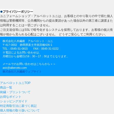
ユニフォームショップ・アルベロットユニは、お客様とのやり取りの中で得た個人
情報は警察機関等、公共機関からの提出要請があった場合以外の第三者に譲渡また
は利用することは一切ございません。
ご注文送信等にはSSLで暗号化するシステムを採用しております。お客様の個人情
報が他から見られる心配はございません、 どうぞご安心してご利用ください。
株式会社八木繊維 アルベロット・ユニ
〒417-0002 静岡県富士市依田橋426-1
TEL：0545-31-0815 FAX：0545-31-0222
※電話によるお問い合わせは、
月曜日から金曜日の9：30～17：30までとなります。
メールでのお問い合わせはこちらから＞＞
ask@alberotto.com
株式会社八木繊維ウェブサイト
アルベロットユニTOP
商品一覧
刺繍・プリントついて
お得なポイント
ショッピングガイド
特定商取引法に基づく表記
個人情報の取り扱いについて