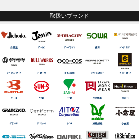
取扱いブランド
自重堂
ｼﾞｬｳｨﾝ
ｼﾞｰﾄﾞﾗｺﾞﾝ
桑和
ｼﾞｰｸﾞﾗﾝﾄﾞ
ｱﾌﾞｿﾘｭｰﾄｷﾞｱ
ﾌﾞﾙﾜｰｸｽ
ｺｰｺｽ信岡
ｱﾝﾄﾞﾚｽｹｯﾃｨ
ｸﾞﾗﾃﾞｨｴｰﾀ
ﾊﾞｰﾄﾙ
ｻﾝｴｽ
三愛
ﾀｶﾔ商事
ﾅｲtﾅｲﾄ
ｸﾞﾗﾝｼｽｺ
ﾃﾞﾆﾌｫｰﾑ
ｱｲﾄｽ
旭蝶繊維
小倉屋