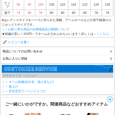
ヒッ
90
95
100
105
110
116
122
129
136
プ
股下
74
96
78
80
80
80
80
78
78
■
はレディスサイズをベースに作られた身幅、アームホールなどが若干細身のユ
ニセックスサイズです。
＞＞お取り寄せ商品の在庫確認及び納期について
★刺繍が安い！324円～でネームが入れられちゃいます！詳しくは
＞＞こちら。
レビューを書く
商品についてのお問い合わせ
お気に入りに登録
カスタマイズ・メニュー
＞＞ ネーム刺繍(会社名、個人名など)
＞＞ 裾上げ
＞＞ 安全宣言ワッペンとりつけ
ご一緒にいかがですか。関連商品などおすすめアイテム