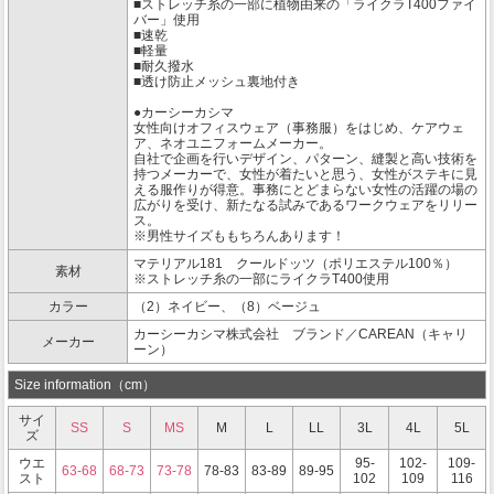
■ストレッチ糸の一部に植物由来の「ライクラT400ファイ
バー」使用
■速乾
■軽量
■耐久撥水
■透け防止メッシュ裏地付き
●カーシーカシマ
女性向けオフィスウェア（事務服）をはじめ、ケアウェ
ア、ネオユニフォームメーカー。
自社で企画を行いデザイン、パターン、縫製と高い技術を
持つメーカーで、女性が着たいと思う、女性がステキに見
える服作りが得意。事務にとどまらない女性の活躍の場の
広がりを受け、新たなる試みであるワークウェアをリリー
ス。
※男性サイズももちろんあります！
マテリアル181 クールドッツ（ポリエステル100％）
素材
※ストレッチ糸の一部にライクラT400使用
カラー
（2）ネイビー、（8）ベージュ
カーシーカシマ株式会社 ブランド／CAREAN（キャリ
メーカー
ーン）
Size information（cm）
サイ
SS
S
MS
M
L
LL
3L
4L
5L
ズ
ウエ
95-
102-
109-
63-68
68-73
73-78
78-83
83-89
89-95
スト
102
109
116