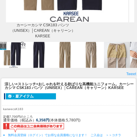
カーシーカシマ CSK183 パンツ
（UNISEX）│CAREAN（キャリーン）
KARSEE
Tweet
涼しい+ストレッチ+おしゃれを叶える欲ばりな高機能ユニフォーム。
カーシー
カシマ CSK183 パンツ（UNISEX）│CAREAN（キャリーン）KARSEE
karseecsK183
定価7,700円のところ
通常価格（税込み）
6,358円
(本体価格:5,780円)
● 無料会員登録（ログイン）でお得な会員価格になります！ ご入会は ＞＞コチラ