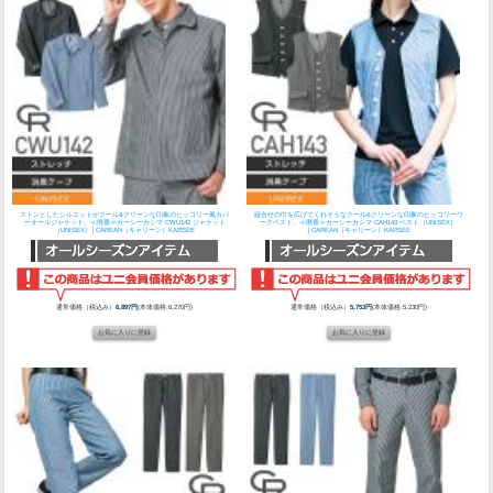
ストンとしたシルエットがクール&クリーンな印象のヒッコリー風カバ
組合せの巾を広げてくれそうなクール&クリーンな印象のヒッコリーワ
ーオールジャケット。
≪廃番≫カーシーカシマ CWU142 ジャケット
ークベスト。
≪廃番≫カーシーカシマ CAH143 ベスト（UNISEX）
（UNISEX）│CAREAN（キャリーン）KARSEE
│CAREAN（キャリーン）KARSEE
通常価格（税込み）
6,897円
(本体価格:6,270円)
通常価格（税込み）
5,753円
(本体価格:5,230円)