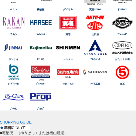
ベスト
橘被服
ダイリキ
寛斎ﾕﾆﾌｫｰﾑ
ﾀｽｸﾌｫｰｽ
ラカン
ｶｰｼｰｶｼﾏ
寅壱
山田辰
ﾃﾞｨｯｷｰｽﾞ
ジンナイ
ｶｼﾞﾒｲｸ
シンメン
ｱﾀｯｸﾍﾞｰｽ
おたふく手袋
ﾎﾞﾃﾞｨﾀﾌﾈｽ
ﾌﾟﾘﾝﾄｽﾀｰ
ﾕﾆﾃｯﾄﾞｱｽﾚ
ｼﾊﾞﾗ工業
丸五
ﾌﾞﾗｽﾄﾝ
ﾌﾟﾛｯﾌﾟ
SHOPPING GUIDE
■宅配便 （ゆうぱっくまたは福山通運）