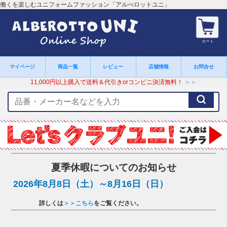
働くを楽しむユニフォームファッション「アルべロットユニ」
カート
マイページ
商品一覧
レビュー
店舗情報
お問合せ
11,000円以上購入で送料＆代引きorコンビニ決済無料！
＞＞
検
索
キ
ー
ワ
ー
ド
夏季休暇についてのお知らせ
2026年8月8日（土）～8月16日（日）
詳しくは
＞＞こちら
をご覧ください。