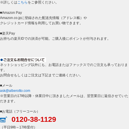
※詳しくは
こちら
をご参照ください。
■Amazon Pay
Amazon.co.jpに登録された配送先情報（アドレス帳）や
クレジットカード情報を利用してお買い物できます。
■楽天Pay
お持ちの楽天IDでの決済が可能。ご購入後にポイントが付与されます。
ネットショッピング以外にも、お電話またはファックスでのご注文も承っておりま
す。
お問合せもしくはご注文は下記までご連絡ください。
■メール
ask@alberotto.com
※営業日の17時以降・休業日中に頂きましたメールは、翌営業日に返信させていた
だきます。
■お電話（フリーコール）
0120-38-1129
（平日9時～17時受付）