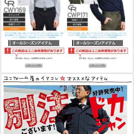
マテリアル165・161・181シリーズとコーディネイトできるトリコット素
マテリアル165・161・181シリーズとコーディネイトできるニュアンスバ
材の洗練カジュアルニットシャツ。
カーシーカシマ CWY169 長袖ニット
イカラーの鹿の子ポロシャツ。
カーシーカシマ CWP171 長袖ポロシャツ
シャツ（UNISEX）│CAREAN（キャリーン）KARSEE
（UNISEX）│CAREAN（キャリーン）KARSEE
通常価格（税込み）
5,676円
(本体価格:5,160円)
通常価格（税込み）
5,522円
(本体価格:5,020円)