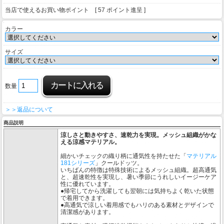
当店で使えるお買い物ポイント [ 57 ポイント進呈 ]
カラー
サイズ
数量
＞＞返品について
商品説明
涼しさと動きやすさ、速乾力を実現。メッシュ組織がかな
える涼感マテリアル。
細かいチェックの織り柄に通気性を持たせた「
マテリアル
181シリーズ
」クールドッツ。
いちばんの特徴は特殊技術によるメッシュ組織。超高通気
と、超速乾性を実現し、暑い季節にうれしいイージーケア
性に優れています。
●帰宅してから洗濯しても翌朝には気持ちよく乾いた状態
で着用できます。
●高通気で涼しい着用感でもハリのある素材とデザインで
清潔感があります。