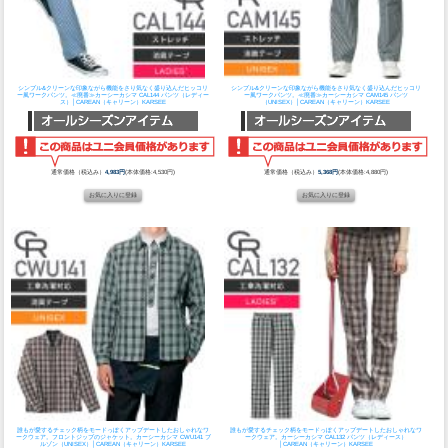
シンプル&クリーンな印象ながら機能をさり気なく盛り込んだヒッコリ
シンプル&クリーンな印象ながら機能をさり気なく盛り込んだヒッコリ
ー風ワークパンツ。
≪廃番≫カーシーカシマ CAL144 パンツ（レディー
ー風ワークパンツ。
≪廃番≫カーシーカシマ CAM145 パンツ
ス）│CAREAN（キャリーン）KARSEE
（UNISEX）│CAREAN（キャリーン）KARSEE
通常価格（税込み）
4,983円
(本体価格:4,530円)
通常価格（税込み）
5,368円
(本体価格:4,880円)
誰もが愛するチェック柄をモードっぽくアップデートしたおしゃれなワ
誰もが愛するチェック柄をモードっぽくアップデートしたおしゃれなワ
ークウェア。フロントジップのジャケット。
カーシーカシマ CWU141 ブ
ークウェア。
カーシーカシマ CAL132 パンツ（レディース）
ルゾン（UNISEX）│CAREAN（キャリーン）KARSEE
│CAREAN（キャリーン）KARSEE