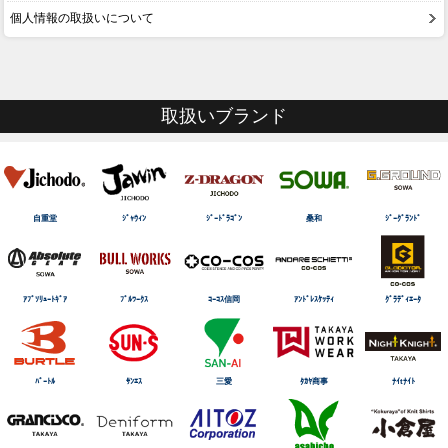
個人情報の取扱いについて
取扱いブランド
自重堂
ｼﾞｬｳｨﾝ
ｼﾞｰﾄﾞﾗｺﾞﾝ
桑和
ｼﾞｰｸﾞﾗﾝﾄﾞ
ｱﾌﾞｿﾘｭｰﾄｷﾞｱ
ﾌﾞﾙﾜｰｸｽ
ｺｰｺｽ信岡
ｱﾝﾄﾞﾚｽｹｯﾃｨ
ｸﾞﾗﾃﾞｨｴｰﾀ
ﾊﾞｰﾄﾙ
ｻﾝｴｽ
三愛
ﾀｶﾔ商事
ﾅｲtﾅｲﾄ