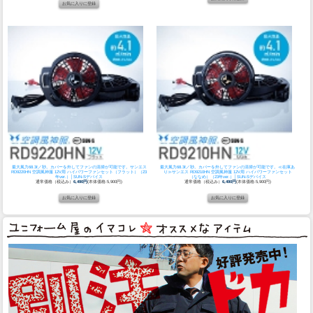
最大風力68.3ℓ／秒。カバーを外してファンの清掃が可能です。
サンエス
最大風力68.3ℓ／秒。カバーを外してファンの清掃が可能です。
≪在庫あ
RD9220HN 空調風神服 12V用 ハイパワーファンセット（フラット）（23
り≫サンエス RD9210HN 空調風神服 12V用 ハイパワーファンセット
年ver.）│SUN-Sデバイス
（ななめ）（23年ver.）│SUN-Sデバイス
通常価格（税込み）
6,490円
(本体価格:5,900円)
通常価格（税込み）
6,490円
(本体価格:5,900円)