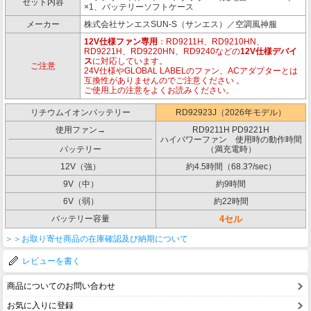
セット内容
×1、バッテリーソフトケース
メーカー
株式会社サンエスSUN-S（サンエス）／空調風神服
12V仕様ファン専用
：RD9211H、RD9210HN、
RD9221H、RD9220HN、RD9240などの
12V仕様デバイ
ス
に対応しています
。
ご注意
24V仕様やGLOBAL LABELのファン、ACアダプターとは
互換性がありませんのでご注意ください 。
ご使用上の注意をよくお読みください。
リチウムイオンバッテリー
RD92923J（2026年モデル）
使用ファン→
RD9211H PD9221H
ハイパワーファン 使用時の動作時間
バッテリー
（満充電時）
12V（強）
約4.5時間（68.3?/sec）
9V（中）
約9時間
6V（弱）
約22時間
バッテリー容量
4セル
＞＞お取り寄せ商品の在庫確認及び納期について
レビューを書く
商品についてのお問い合わせ
お気に入りに登録