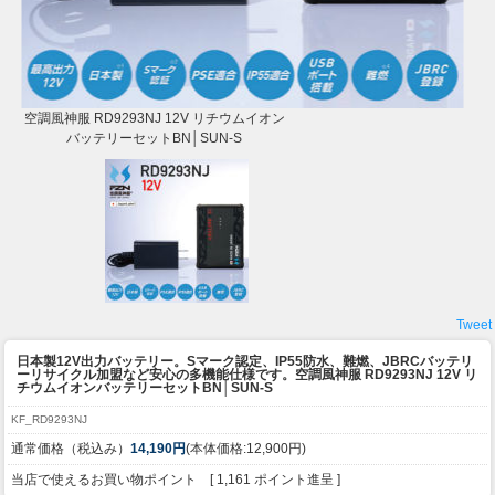
空調風神服 RD9293NJ 12V リチウムイオン
バッテリーセットBN│SUN-S
Tweet
日本製12V出力バッテリー。Sマーク認定、IP55防水、難燃、JBRCバッテリ
ーリサイクル加盟など安心の多機能仕様です。
空調風神服 RD9293NJ 12V リ
チウムイオンバッテリーセットBN│SUN-S
KF_RD9293NJ
通常価格（税込み）
14,190円
(本体価格:12,900円)
当店で使えるお買い物ポイント [ 1,161 ポイント進呈 ]