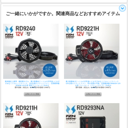
ご一緒にいかがですか。関連商品などおすすめアイテム
風神服史上最薄・最軽量モデル。最大風量62リットルの日常使いにおす
最大風量68.3リットルの日常使いにおすすめなミドルレンジスペック、
すめなミドルレンジスペック、12V仕様のフラットファン。
空調風神服
12V仕様のフラットファン。羽の清掃が可能。
空調風神服 RD9221H 12V
RD9240 12V仕様 薄型ファンセット│SUN-S
仕様 ファンセット（フラットタイプ）│SUN-S
通常価格（税込み）
6,490円
(本体価格:5,900円)
通常価格（税込み）
6,490円
(本体価格:5,900円)