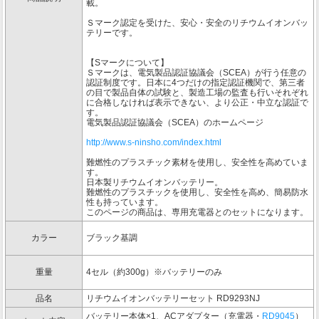
載。
Ｓマーク認定を受けた、安心・安全のリチウムイオンバッ
テリーです。
【Sマークについて】
Ｓマークは、電気製品認証協議会（SCEA）が行う任意の
認証制度です。日本に4つだけの指定認証機関で、第三者
の目で製品自体の試験と、製造工場の監査も行いそれぞれ
に合格しなければ表示できない、より公正・中立な認証で
す。
電気製品認証協議会（SCEA）のホームページ
http://www.s-ninsho.com/index.html
難燃性のプラスチック素材を使用し、安全性を高めていま
す。
日本製リチウムイオンバッテリー。
難燃性のプラスチックを使用し、安全性を高め、簡易防水
性も持っています。
このページの商品は、専用充電器とのセットになります。
カラー
ブラック基調
重量
4セル（約300g）※バッテリーのみ
品名
リチウムイオンバッテリーセット RD9293NJ
バッテリー本体×1、ACアダプター（充電器・
RD9045
）