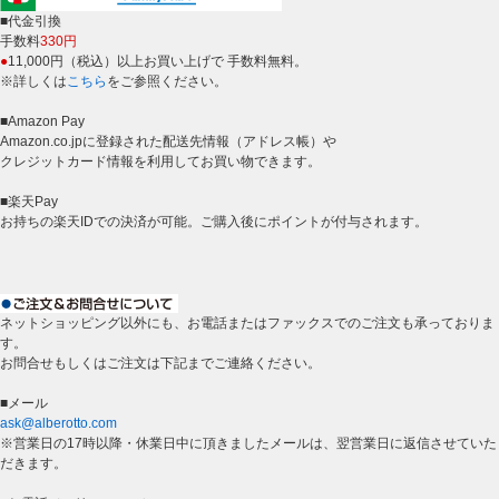
■代金引換
手数料
330円
●
11,000円（税込）以上お買い上げで 手数料無料。
※詳しくは
こちら
をご参照ください。
■Amazon Pay
Amazon.co.jpに登録された配送先情報（アドレス帳）や
クレジットカード情報を利用してお買い物できます。
■楽天Pay
お持ちの楽天IDでの決済が可能。ご購入後にポイントが付与されます。
ネットショッピング以外にも、お電話またはファックスでのご注文も承っておりま
す。
お問合せもしくはご注文は下記までご連絡ください。
■メール
ask@alberotto.com
※営業日の17時以降・休業日中に頂きましたメールは、翌営業日に返信させていた
だきます。