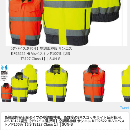
【デバイス選択可】空調風神服 サンエス
KF92522 Hi-Visベスト／P100%【JIS
T8127 Class 1】│SUN-S
Tweet
高視認性安全服タイプの空調風神服。高輝度の3Mスコッチライト反射採用。
JIS T8127認定
【デバイス選択可】空調風神服 サンエス KF92522 Hi-Visベス
ト／P100%【JIS T8127 Class 1】│SUN-S