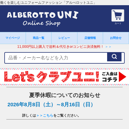
働くを楽しむユニフォームファッション「アルべロットユニ」
カート
マイページ
商品一覧
レビュー
店舗情報
お問合せ
11,000円以上購入で送料＆代引きorコンビニ決済無料！
＞＞
検
索
キ
ー
ワ
ー
ド
夏季休暇についてのお知らせ
2026年8月8日（土）～8月16日（日）
詳しくは
＞＞こちら
をご覧ください。