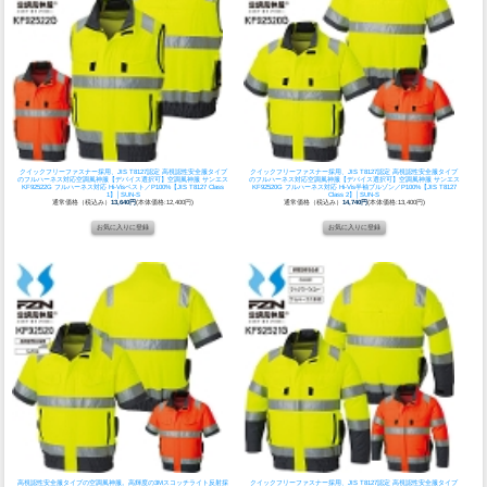
クイックフリーファスナー採用、JIS T8127認定 高視認性安全服タイプ
クイックフリーファスナー採用、JIS T8127認定 高視認性安全服タイプ
のフルハーネス対応空調風神服
【デバイス選択可】空調風神服 サンエス
のフルハーネス対応空調風神服
【デバイス選択可】空調風神服 サンエス
KF92522G フルハーネス対応 Hi-Visベスト／P100%【JIS T8127 Class
KF92520G フルハーネス対応 Hi-Vis半袖ブルゾン／P100%【JIS T8127
1】│SUN-S
Class 2】│SUN-S
通常価格（税込み）
13,640円
(本体価格:12,400円)
通常価格（税込み）
14,740円
(本体価格:13,400円)
高視認性安全服タイプの空調風神服。高輝度の3Mスコッチライト反射採
クイックフリーファスナー採用、JIS T8127認定 高視認性安全服タイプ