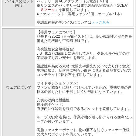
デバイスのセット
バッテリー用ACアダプター（充電器）×1個
内容
※サンエスのバッテリーは電気製品認証協議会（SCEA）
「
Ｓマーク
」を取得しています。
●ファンユニット（専用ファン×2個、ケーブル×1本）
空調風神服のデバイスについては
＞＞こちら
【専用ウェアについて】
品番 KF92522（Hi-Visベスト）は、高い視認性と安全性を
備えた高機能な空調風神服です。
高視認性安全規格適合:
JIS T8127 Class 1 に適合しており、夕暮れ時や夜間の作
業現場でも高い安全性を確保します。
視認性を高める素材: 太陽光や蛍光灯の下で光り輝く蛍光
生地に加え、反射時に明るい白色に見える高品質な3M?ス
コッチライト?反射布を採用しています。
サイドポジションファン:
ウェアについて
ファンが脇寄りに取り付けられているため、重機や車の運
転席の背もたれに干渉しにくい設計になっています。
充実の収納と機能性:
保冷剤ポケット:
衣服内に保冷剤を収納できるポケットを装備しています。
ループ3カ所: 右胸に、作業小物を引っ掛けられる便利なル
ープが付いています 。
両脇ファスナーポケット: 物の落下を防ぐファスナー仕様
の大きなポケットを備えています。