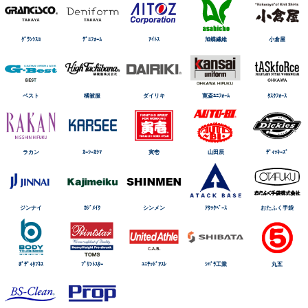
ｸﾞﾗﾝｼｽｺ
ﾃﾞﾆﾌｫｰﾑ
ｱｲﾄｽ
旭蝶繊維
小倉屋
ベスト
橘被服
ダイリキ
寛斎ﾕﾆﾌｫｰﾑ
ﾀｽｸﾌｫｰｽ
ラカン
ｶｰｼｰｶｼﾏ
寅壱
山田辰
ﾃﾞｨｯｷｰｽﾞ
ジンナイ
ｶｼﾞﾒｲｸ
シンメン
ｱﾀｯｸﾍﾞｰｽ
おたふく手袋
ﾎﾞﾃﾞｨﾀﾌﾈｽ
ﾌﾟﾘﾝﾄｽﾀｰ
ﾕﾆﾃｯﾄﾞｱｽﾚ
ｼﾊﾞﾗ工業
丸五