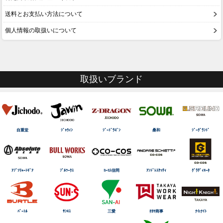
送料とお支払い方法について
個人情報の取扱いについて
取扱いブランド
自重堂
ｼﾞｬｳｨﾝ
ｼﾞｰﾄﾞﾗｺﾞﾝ
桑和
ｼﾞｰｸﾞﾗﾝﾄﾞ
ｱﾌﾞｿﾘｭｰﾄｷﾞｱ
ﾌﾞﾙﾜｰｸｽ
ｺｰｺｽ信岡
ｱﾝﾄﾞﾚｽｹｯﾃｨ
ｸﾞﾗﾃﾞｨｴｰﾀ
ﾊﾞｰﾄﾙ
ｻﾝｴｽ
三愛
ﾀｶﾔ商事
ﾅｲtﾅｲﾄ