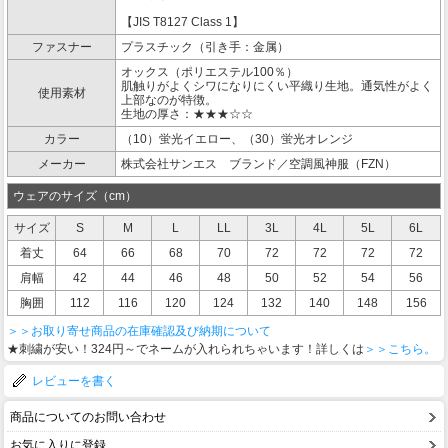
【JIS T8127 Class 1】
ファスナー
プラスチック（引き手：金属）
オックス（ポリエステル100％）
肌触りがよくシワになりにくい平織り生地。通気性がよく
使用素材
上部なのが特徴。
生地の厚さ：★★★☆☆
カラー
（10）蛍光イエロー、（30）蛍光オレンジ
メーカー
株式会社サンエス ブランド／空調風神服（FZN）
ウェアのサイズ（cm）
サイズ
S
M
L
LL
3L
4L
5L
6L
着丈
64
66
68
70
72
72
72
72
肩幅
42
44
46
48
50
52
54
56
胸囲
112
116
120
124
132
140
148
156
＞＞お取り寄せ商品の在庫確認及び納期について
★刺繍が安い！324円～でネームが入れられちゃいます！詳しくは
＞＞こちら。
レビューを書く
商品についてのお問い合わせ
お気に入りに登録