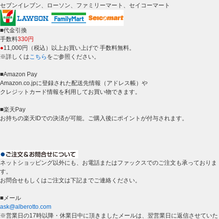
セブンイレブン、ローソン、ファミリーマート、セイコーマート
■代金引換
手数料
330円
●
11,000円（税込）以上お買い上げで 手数料無料。
※詳しくは
こちら
をご参照ください。
■Amazon Pay
Amazon.co.jpに登録された配送先情報（アドレス帳）や
クレジットカード情報を利用してお買い物できます。
■楽天Pay
お持ちの楽天IDでの決済が可能。ご購入後にポイントが付与されます。
ネットショッピング以外にも、お電話またはファックスでのご注文も承っておりま
す。
お問合せもしくはご注文は下記までご連絡ください。
■メール
ask@alberotto.com
※営業日の17時以降・休業日中に頂きましたメールは、翌営業日に返信させていた