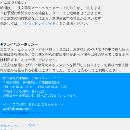
ビニ決済を除く）
納期は、ご注文確認メールの次のメールでお知らせしております。
※お手配に時間がかかる場合も、メールでご連絡させて頂きます。
※ご注文の混雑状況などにより、多少前後する場合がございます
※詳しくは、
『ショッピングガイド』
をご参照ください。
ユニフォームショップ・アルベロットユニは、お客様とのやり取りの中で得た個人
情報は警察機関等、公共機関からの提出要請があった場合以外の第三者に譲渡また
は利用することは一切ございません。
ご注文送信等にはSSLで暗号化するシステムを採用しております。お客様の個人情
報が他から見られる心配はございません、 どうぞご安心してご利用ください。
株式会社八木繊維 アルベロット・ユニ
〒417-0002 静岡県富士市依田橋426-1
TEL：0545-31-0815 FAX：0545-31-0222
※電話によるお問い合わせは、
月曜日から金曜日の9：30～17：30までとなります。
メールでのお問い合わせはこちらから＞＞
ask@alberotto.com
株式会社八木繊維ウェブサイト
アルベロットユニTOP