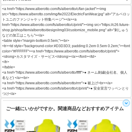
<a href="https://www.alberotto.com/fs/alberotto/c/fan-jacket"><img
src="https://www.alberotto.com/img/fw2022/ElectricFanWear.jpg" alt="アルベロッ
トユニのファンジャケット特集ページ"></a><a
href="https://www.alberotto.com/fs/alberotto/c/print/"><img src="https://c26.future-
shop.jp/shop/item/alberotto/design/img03/customize_mobile.png" alt="刺しゅう
などの加工はこちら"></a>
<table style="margin-bottom:0.5em;"><br>
<tr><td style="background-color:#D3D3D3; padding:0.2em 0.5em 0.2em;"><font
color="#FFFFFF"><a href="https://www.alberotto.com/fs/alberotto/c/print/">
<strong>カスタマイズ・サービス</strong></a></font></td>
</tr>
</table>
<a href="https://www.alberotto.com/fs/alberotto/fffff">● ネーム刺繍(会社名、個人
名など) </a><br>
<a href="https://www.alberotto.com/fs/alberotto/rrrr">● 裾上げ<br></a>
<a href="https://www.alberotto.com/fs/alberotto/c/print/">● 安全宣言ワッペンとり
つけ</a>
ご一緒にいかがですか。関連商品などおすすめアイテム