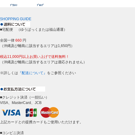
ﾌﾞﾗｽﾄﾝ
ﾌﾟﾛｯﾌﾟ
SHOPPING GUIDE
■宅配便 （ゆうぱっくまたは福山通運）
全国一律
660
円
（沖縄及び離島に該当するエリアは1,650円）
税込11,000円以上お買い上げで送料無料！
（沖縄及び離島に該当するエリアは適応されません）
※詳しくは
『配送について』
をご参照ください
■クレジット決済（一括払い）
VISA、MasterCard、JCB
上記カードとの提携カードもご使用いただけます。
■コンビニ決済