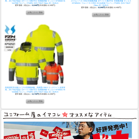
用。JIS T8127認定
【デバイス選択可】空調風神服 サンエス KF92520 Hi-
のフルハーネス対応空調風神服
【デバイス選択可】空調風神服 サンエス
Vis半袖ブルゾン／P100%【JIS T8127 Class 2】│SUN-S
KF92521G フルハーネス対応 Hi-Vis長袖ブルゾン／P100%【JIS T8127
通常価格（税込み）
13,640円
(本体価格:12,400円)
Class 2】│SUN-S
通常価格（税込み）
15,840円
(本体価格:14,400円)
高視認性安全服タイプの空調風神服。高輝度の3Mスコッチライト反射採
用。JIS T8127認定
【デバイス選択可】空調風神服 サンエス KF92521 Hi-
Vis長袖ブルゾン／P100%【JIS T8127 Class 2】│SUN-S
通常価格（税込み）
14,740円
(本体価格:13,400円)