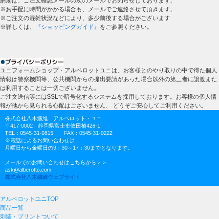
納期は、ご注文確認メールの次のメールでお知らせしております。
※お手配に時間がかかる場合も、メールでご連絡させて頂きます。
※ご注文の混雑状況などにより、多少前後する場合がございます
※詳しくは、
『ショッピングガイド』
をご参照ください。
ユニフォームショップ・アルベロットユニは、お客様とのやり取りの中で得た個人
情報は警察機関等、公共機関からの提出要請があった場合以外の第三者に譲渡また
は利用することは一切ございません。
ご注文送信等にはSSLで暗号化するシステムを採用しております。お客様の個人情
報が他から見られる心配はございません、 どうぞご安心してご利用ください。
株式会社八木繊維 アルベロット・ユニ
〒417-0002 静岡県富士市依田橋426-1
TEL：0545-31-0815 FAX：0545-31-0222
※電話によるお問い合わせは、
月曜日から金曜日の9：30～17：30までとなります。
メールでのお問い合わせはこちらから＞＞
ask@alberotto.com
株式会社八木繊維ウェブサイト
アルベロットユニTOP
商品一覧
刺繍・プリントついて