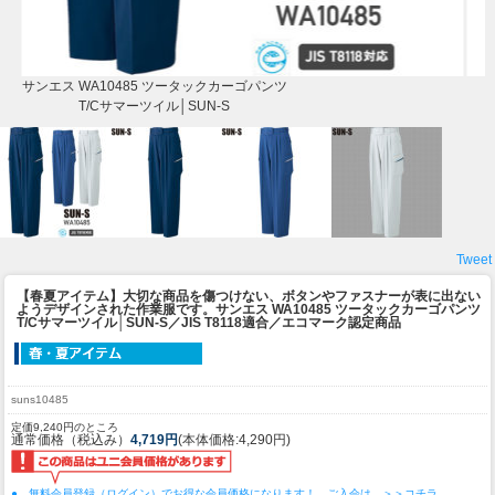
サンエス WA10485 ツータックカーゴパンツ
T/Cサマーツイル│SUN-S
Tweet
【春夏アイテム】大切な商品を傷つけない、ボタンやファスナーが表に出ない
ようデザインされた作業服です。
サンエス WA10485 ツータックカーゴパンツ
T/Cサマーツイル│SUN-S／JIS T8118適合／エコマーク認定商品
suns10485
定価9,240円のところ
通常価格（税込み）
4,719円
(本体価格:4,290円)
● 無料会員登録（ログイン）でお得な会員価格になります！ ご入会は ＞＞コチラ