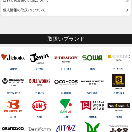
送料とお支払い方法について
個人情報の取扱いについて
取扱いブランド
自重堂
ｼﾞｬｳｨﾝ
ｼﾞｰﾄﾞﾗｺﾞﾝ
桑和
ｼﾞｰｸﾞﾗﾝﾄﾞ
ｱﾌﾞｿﾘｭｰﾄｷﾞｱ
ﾌﾞﾙﾜｰｸｽ
ｺｰｺｽ信岡
ｱﾝﾄﾞﾚｽｹｯﾃｨ
ｸﾞﾗﾃﾞｨｴｰﾀ
ﾊﾞｰﾄﾙ
ｻﾝｴｽ
三愛
ﾀｶﾔ商事
ﾅｲtﾅｲﾄ