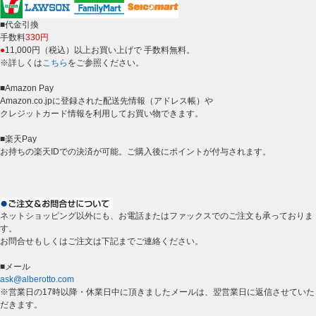
■代金引換
手数料
330円
●
11,000円（税込）以上お買い上げで 手数料無料。
※詳しくは
こちら
をご参照ください。
■Amazon Pay
Amazon.co.jpに登録された配送先情報（アドレス帳）や
クレジットカード情報を利用してお買い物できます。
■楽天Pay
お持ちの楽天IDでの決済が可能。ご購入後にポイントが付与されます。
ネットショッピング以外にも、お電話またはファックスでのご注文も承っておりま
す。
お問合せもしくはご注文は下記までご連絡ください。
■メール
ask@alberotto.com
※営業日の17時以降・休業日中に頂きましたメールは、翌営業日に返信させていた
だきます。