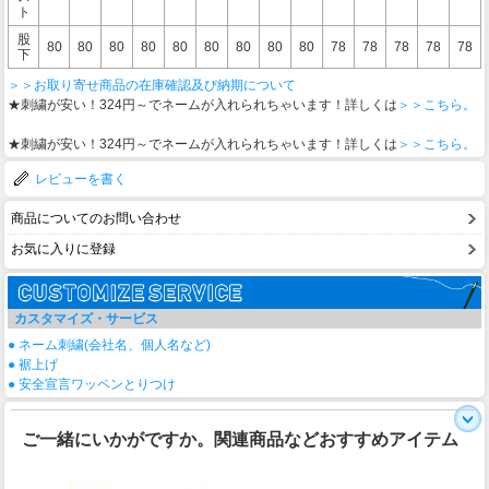
ト
股
80
80
80
80
80
80
80
80
80
78
78
78
78
78
下
＞＞お取り寄せ商品の在庫確認及び納期について
★刺繍が安い！324円～でネームが入れられちゃいます！詳しくは
＞＞こちら。
★刺繍が安い！324円～でネームが入れられちゃいます！詳しくは
＞＞こちら。
レビューを書く
商品についてのお問い合わせ
お気に入りに登録
カスタマイズ・サービス
● ネーム刺繍(会社名、個人名など)
● 裾上げ
● 安全宣言ワッペンとりつけ
ご一緒にいかがですか。関連商品などおすすめアイテム