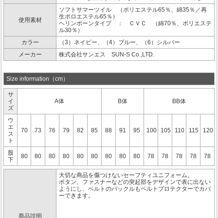
ソフトサマーツイル （ポリエステル65％、綿35％／再
生ポロエステル65％）
使用素材
ヘリンボーンタイプ ： ＣＶＣ （綿70％、ポリエステ
ル30％）
カラー
（3）ネイビー、（4）ブルー、（6）シルバー
メーカー
株式会社サンエス SUN-S Co.,LTD.
Size information（cm）
サ
イ
A体
B体
BB体
ズ
ウ
エ
70
73
76
79
82
85
88
91
95
100
105
110
115
120
ス
ト
股
80
80
80
80
80
80
80
80
80
78
78
78
78
78
下
大切な商品を傷つけないセーフティユニフォーム。
ボタン、ファスナーなどの突起部をデザインで表に出ない
ようにし、ベルトのバックルもベルトプロテクターでカバ
ーできます。
商品説明