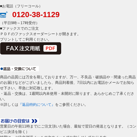
■お電話（フリーコール）
0120-38-1129
（平日9時～17時受付）
■ファックスでのご注文
ＰＤＦのファックスオーダーシートが開きます。
プリントしてご利用ください。
商品の品質には万全を期しておりますが、万一、不良品・破損品や・間違った商品
のお届けなどがございましたら、商品到着後、7日以内にお電話かメールでお知ら
せ下さい、早急に対応致します。
・返品・交換は、1週間以内未使用・未開封に限ります、あらかじめご了承くださ
い。
※詳しくは
『返品特約について』
をご参照ください。
営業日の午前11時までにご注文頂いた場合、最短で翌日の発送となります。（コン
ビニ決済を除く）