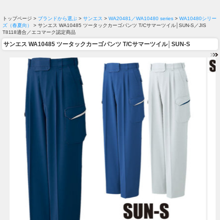
トップページ >
ブランドから選ぶ
>
サンエス
>
WA20481／WA10480 series
>
WA10480シリー
ズ（春夏向）
> サンエス WA10485 ツータックカーゴパンツ T/Cサマーツイル│SUN-S／JIS
T8118適合／エコマーク認定商品
サンエス WA10485 ツータックカーゴパンツ T/Cサマーツイル│SUN-S