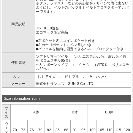
ボタン、ファスナーなどの突起部をデザインで表に出ない
ようにし、ベルトのバックルもベルトプロテクターでカバ
ーできます。
商品説明
JIS T8118適合
エコマーク認定商品
■右ポケット内にコインポケット付き
■右カーゴポケットにペン差しつき
■バックルを格納し固定できるベルトプロテクター付き
ソフトサマーツイル （ポリエステル65％、綿35％／再
生ポロエステル65％）
使用素材
ヘリンボーンタイプ ： ＣＶＣ （綿70％、ポリエステ
ル30％）
カラー
（3）ネイビー、（4）ブルー、（6）シルバー
メーカー
株式会社サンエス SUN-S Co.,LTD.
Size information（cm）
サ
イ
A体
B体
BB体
ズ
ウ
エ
70
73
76
79
82
85
88
91
95
100
105
110
115
120
ス