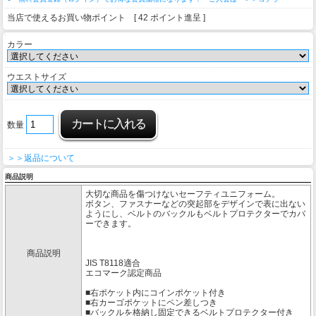
当店で使えるお買い物ポイント [ 42 ポイント進呈 ]
カラー
ウエストサイズ
数量
＞＞返品について
商品説明
大切な商品を傷つけないセーフティユニフォーム。
ボタン、ファスナーなどの突起部をデザインで表に出ない
ようにし、ベルトのバックルもベルトプロテクターでカバ
ーできます。
商品説明
JIS T8118適合
エコマーク認定商品
■右ポケット内にコインポケット付き
■右カーゴポケットにペン差しつき
■バックルを格納し固定できるベルトプロテクター付き