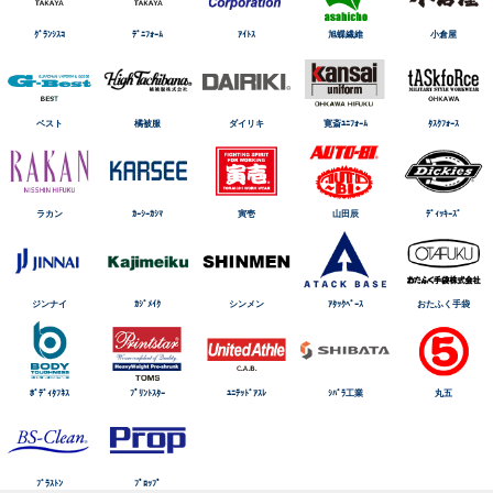
ｸﾞﾗﾝｼｽｺ
ﾃﾞﾆﾌｫｰﾑ
ｱｲﾄｽ
旭蝶繊維
小倉屋
ベスト
橘被服
ダイリキ
寛斎ﾕﾆﾌｫｰﾑ
ﾀｽｸﾌｫｰｽ
ラカン
ｶｰｼｰｶｼﾏ
寅壱
山田辰
ﾃﾞｨｯｷｰｽﾞ
ジンナイ
ｶｼﾞﾒｲｸ
シンメン
ｱﾀｯｸﾍﾞｰｽ
おたふく手袋
ﾎﾞﾃﾞｨﾀﾌﾈｽ
ﾌﾟﾘﾝﾄｽﾀｰ
ﾕﾆﾃｯﾄﾞｱｽﾚ
ｼﾊﾞﾗ工業
丸五
ﾌﾞﾗｽﾄﾝ
ﾌﾟﾛｯﾌﾟ