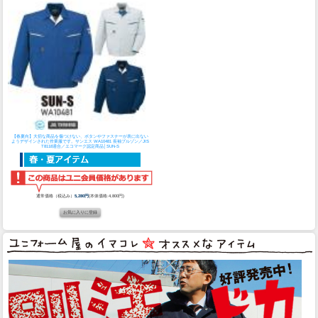
【春夏向】大切な商品を傷つけない、ボタンやファスナーが表に出ない
ようデザインされた作業服です。
サンエス WA10481 長袖ブルゾン／JIS
T8118適合／エコマーク認定商品│SUN-S
通常価格（税込み）
5,280円
(本体価格:4,800円)