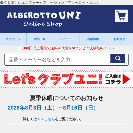
働くを楽しむユニフォームファッション「アルべロットユニ」
カート
マイページ
商品一覧
レビュー
店舗情報
お問合せ
11,000円以上購入で送料＆代引きorコンビニ決済無料！
＞＞
検
索
キ
ー
ワ
ー
ド
夏季休暇についてのお知らせ
2026年8月8日（土）～8月16日（日）
詳しくは
＞＞こちら
をご覧ください。