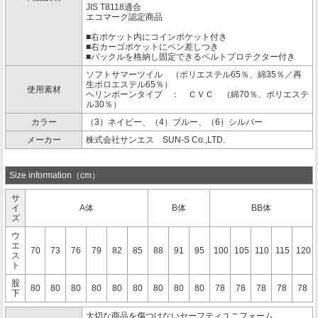
JIS T8118適合
エコマーク認定商品
■右ポケット内にコインポケット付き
■右カーゴポケットにペン差しつき
■バックルを格納し固定できるベルトプロテクター付き
ソフトサマーツイル （ポリエステル65％、綿35％／再
生ポロエステル65％）
使用素材
ヘリンボーンタイプ ： ＣＶＣ （綿70％、ポリエステ
ル30％）
カラー
（3）ネイビー、（4）ブルー、（6）シルバー
メーカー
株式会社サンエス SUN-S Co.,LTD.
Size information（cm）
サ
イ
A体
B体
BB体
ズ
ウ
エ
70
73
76
79
82
85
88
91
95
100
105
110
115
120
ス
ト
股
80
80
80
80
80
80
80
80
80
78
78
78
78
78
下
大切な商品を傷つけないセーフティユニフォーム。