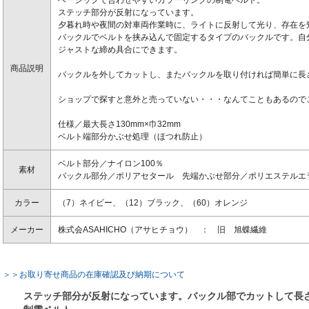
ステッチ部分が反射になっています。
夕暮れ時や夜間の対車両作業時に、ライトに反射して光り、存在を
バックルでベルトを挟み込んで固定するタイプのバックルです。自
ジャストな締め具合にできます。
商品説明
バックルを外してカットし、またバックルを取り付ければ簡単に長
ショップで探すと意外と売っていない・・・なんてこともあるので
仕様／最大長さ130mm×巾32mm
ベルト端部分かぶせ処理（ほつれ防止）
ベルト部分／ナイロン100％
素材
バックル部分／ポリアセタール 先端かぶせ部分／ポリエステルエ
カラー
（7）ネイビー、（12）ブラック、（60）オレンジ
メーカー
株式会ASAHICHO（アサヒチョウ） ： 旧 旭蝶繊維
＞＞お取り寄せ商品の在庫確認及び納期について
ステッチ部分が反射になっています。バックル部でカットして長