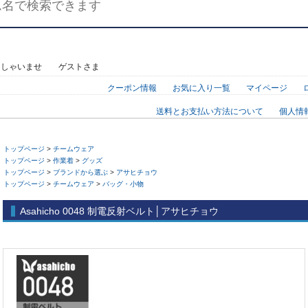
っしゃいませ ゲストさま
クーポン情報
お気に入り一覧
マイページ
送料とお支払い方法について
個人情
トップページ
>
チームウェア
トップページ
>
作業着
>
グッズ
トップページ
>
ブランドから選ぶ
>
アサヒチョウ
トップページ
>
チームウェア
>
バッグ・小物
Asahicho 0048 制電反射ベルト│アサヒチョウ