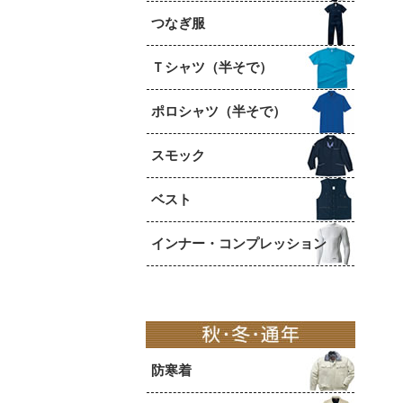
つなぎ服
Ｔシャツ（半そで）
ポロシャツ（半そで）
スモック
ベスト
インナー・コンプレッション
防寒着