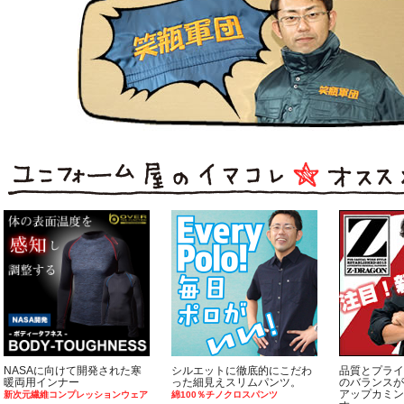
NASAに向けて開発された寒
シルエットに徹底的にこだわ
品質とプライ
暖両用インナー
った細見えスリムパンツ。
のバランスが
アップカミン
新次元繊維コンプレッションウェア
綿100％チノクロスパンツ