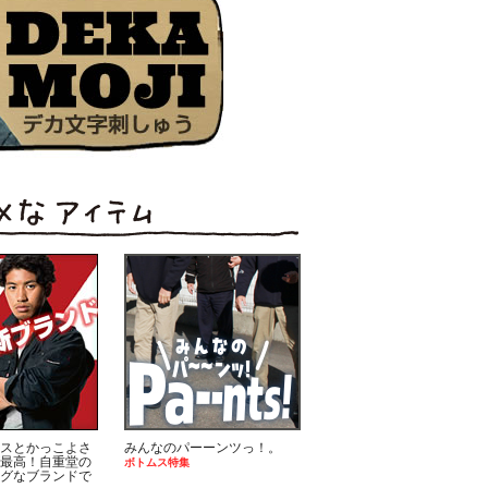
スとかっこよさ
みんなのパーーンツっ！。
最高！自重堂の
ボトムス特集
グなブランドで