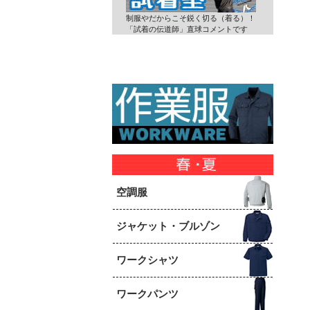
制服やだからこそ鋭く切る（着る）！
「試着の伝道師」直球コメントです
空調服
ジャケット・ブルゾン
ワークシャツ
ワークパンツ