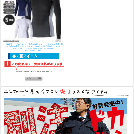
【春夏向け】「X-COOL」は素早い熱異動とヒンヤリした接触冷感で高
い冷感機能を実現！
ボディタフネス JW-625 冷感・消臭パワーストレッ
チ長袖ハイネックシャツ≪5枚組≫│おたふく手袋 BODY
TOUGHNESS［16SS］
通常価格（税込み）
6,171円
(本体価格:5,610円)