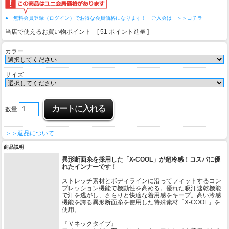
● 無料会員登録（ログイン）でお得な会員価格になります！ ご入会は ＞＞コチラ
当店で使えるお買い物ポイント [ 51 ポイント進呈 ]
カラー
サイズ
数量
＞＞返品について
商品説明
異形断面糸を採用した「X-COOL」が超冷感！コスパに優
れたインナーです！
ストレッチ素材とボディラインに沿ってフィットするコン
プレッション機能で機動性を高める。優れた吸汗速乾機能
で汗を逃がし、さらりと快適な着用感をキープ。高い冷感
機能を誇る異形断面糸を使用した特殊素材「X-COOL」を
使用。
『Ｖネックタイプ』