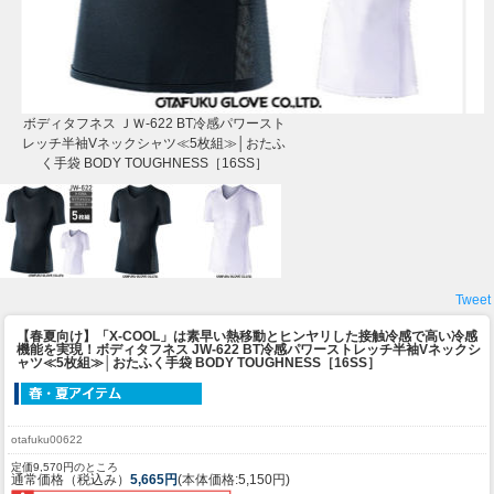
ボディタフネス ＪＷ-622 BT冷感パワースト
レッチ半袖Vネックシャツ≪5枚組≫│おたふ
く手袋 BODY TOUGHNESS［16SS］
Tweet
【春夏向け】「X-COOL」は素早い熱移動とヒンヤリした接触冷感で高い冷感
機能を実現！
ボディタフネス JW-622 BT冷感パワーストレッチ半袖Vネックシ
ャツ≪5枚組≫│おたふく手袋 BODY TOUGHNESS［16SS］
otafuku00622
定価9,570円のところ
通常価格（税込み）
5,665円
(本体価格:5,150円)