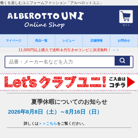
働くを楽しむユニフォームファッション「アルべロットユニ」
カート
マイページ
商品一覧
レビュー
店舗情報
お問合せ
11,000円以上購入で送料＆代引きorコンビニ決済無料！
＞＞
検
索
キ
ー
ワ
ー
ド
夏季休暇についてのお知らせ
2026年8月8日（土）～8月16日（日）
詳しくは
＞＞こちら
をご覧ください。