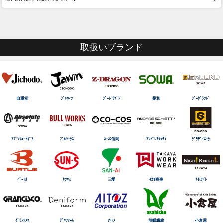
取扱いブランド
自重堂
ｼﾞｬｳｨﾝ
ｼﾞｰﾄﾞﾗｺﾞﾝ
桑和
ｼﾞｰｸﾞﾗﾝﾄﾞ
ｱﾌﾞｿﾘｭｰﾄｷﾞｱ
ﾌﾞﾙﾜｰｸｽ
ｺｰｺｽ信岡
ｱﾝﾄﾞﾚｽｹｯﾃｨ
ｸﾞﾗﾃﾞｨｴｰﾀ
ﾊﾞｰﾄﾙ
ｻﾝｴｽ
三愛
ﾀｶﾔ商事
ﾅｲtﾅｲﾄ
ｸﾞﾗﾝｼｽｺ
ﾃﾞﾆﾌｫｰﾑ
ｱｲﾄｽ
旭蝶繊維
小倉屋