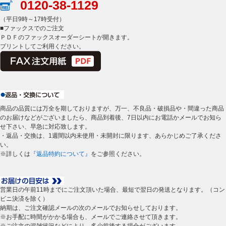
0120-38-1129
（平日9時～17時受付）
■ファックスでのご注文
ＰＤＦのファックスオーダーシートが開きます。
プリントしてご利用ください。
商品の品質には万全を期しておりますが、万一、不良品・破損品や・間違った商品
のお届けなどがございましたら、商品到着後、7日以内にお電話かメールでお知ら
せ下さい、早急に対応致します。
・返品・交換は、1週間以内未使用・未開封に限ります、あらかじめご了承くださ
い。
※詳しくは
『返品特約について』
をご参照ください。
営業日の午前11時までにご注文頂いた場合、最短で翌日の発送となります。（コン
ビニ決済を除く）
納期は、ご注文確認メールの次のメールでお知らせしております。
※お手配に時間がかかる場合も、メールでご連絡させて頂きます。
※ご注文の混雑状況などにより、多少前後する場合がございます