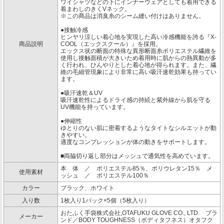
ワイシャツなどの下にインナーウェアとしても着用できる
着まわしのきくVネック。
※この商品は消臭糸のシーム縫い付けはありません。
●接触冷感
ヒンヤリ涼しい着心地を実現した高い冷感機能を誇る『X-
商品説明
COOL（エックスクール）』を採用。
エックス状の断面の特殊な異形断面糸ポリエステル繊維を
使用し接触面積が大きいため着用時に肌からの熱異動が多
く行われ、ひんやりとした着心地が得られます。また、繊
維の毛細管現象により非常に高い吸汗速乾効果も持ってい
ます。
●吸汗速乾＆UV
吸汗速乾性によるドライ感の持続と紫外線から肌を守る
UV機能を持っています。
●伸縮性
ゆとりのない肌に密着するようなタイトなシルエットが動
きやすい。
適度なコンプレッションが体の動きをサポートします。
■両脇切り返し部分はメッシュで通気性を高めています。
本 体 ／ ポリエステル85％、ポリウレタン15％ メ
使用素材
ッシュ ／ ポリエステル100％
カラー
ブラック、ホワイト
入り数
1枚入り1パック×5個（5枚入り）
おたふく手袋株式会社,OTAFUKU GLOVE CO., LTD. ブラ
メーカー
ンド／BODY TOUGHNESS（ボディタフネス）オタフク