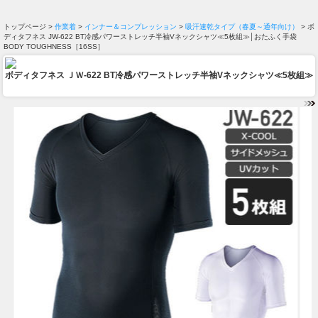
トップページ >
作業着
>
インナー＆コンプレッション
>
吸汗速乾タイプ（春夏～通年向け）
> ボ
ディタフネス JW-622 BT冷感パワーストレッチ半袖Vネックシャツ≪5枚組≫│おたふく手袋
BODY TOUGHNESS［16SS］
ボディタフネス ＪＷ-622 BT冷感パワーストレッチ半袖Vネックシャツ≪5枚組≫