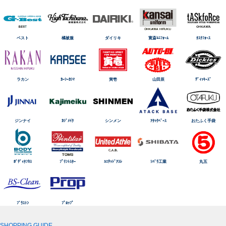
ベスト
橘被服
ダイリキ
寛斎ﾕﾆﾌｫｰﾑ
ﾀｽｸﾌｫｰｽ
ラカン
ｶｰｼｰｶｼﾏ
寅壱
山田辰
ﾃﾞｨｯｷｰｽﾞ
ジンナイ
ｶｼﾞﾒｲｸ
シンメン
ｱﾀｯｸﾍﾞｰｽ
おたふく手袋
ﾎﾞﾃﾞｨﾀﾌﾈｽ
ﾌﾟﾘﾝﾄｽﾀｰ
ﾕﾆﾃｯﾄﾞｱｽﾚ
ｼﾊﾞﾗ工業
丸五
ﾌﾞﾗｽﾄﾝ
ﾌﾟﾛｯﾌﾟ
SHOPPING GUIDE