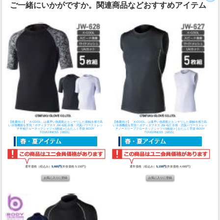
ご一緒にいかがですか。関連商品などおすすめアイテム
【春夏向け】「X-COOL」は素早い熱異動とヒンヤリした接触冷感で高
【春夏向け】「X-COOL」は素早い熱異動とヒンヤリした接触冷感で高
い冷感機能を実現！
ボディタフネス JW-628 冷感・消臭パワーストレッ
い冷感機能を実現！
ボディタフネス JW-627 冷感・消臭パワーストレッ
チ半袖クルーネックシャツ≪5枚組≫│おたふく手袋 BODY
チノースリーブクルーネックシャツ≪5枚組≫│おたふく手袋 BODY
TOUGHNESS［16SS］
TOUGHNESS［16SS］
通常価格（税込み）
5,665円
(本体価格:5,150円)
通常価格（税込み）
5,159円
(本体価格:4,690円)