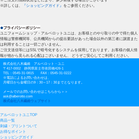
※詳しくは、
『ショッピングガイド』
をご参照ください。
ユニフォームショップ・アルベロットユニは、お客様とのやり取りの中で得た個人
情報は警察機関等、公共機関からの提出要請があった場合以外の第三者に譲渡また
は利用することは一切ございません。
ご注文送信等にはSSLで暗号化するシステムを採用しております。お客様の個人情
報が他から見られる心配はございません、 どうぞご安心してご利用ください。
株式会社八木繊維 アルベロット・ユニ
〒417-0002 静岡県富士市依田橋426-1
TEL：0545-31-0815 FAX：0545-31-0222
※電話によるお問い合わせは、
月曜日から金曜日の9：30～17：30までとなります。
メールでのお問い合わせはこちらから＞＞
ask@alberotto.com
株式会社八木繊維ウェブサイト
アルベロットユニTOP
商品一覧
刺繍・プリントついて
お得なポイント
ショッピングガイド