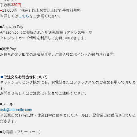
手数料
330円
●
11,000円（税込）以上お買い上げで 手数料無料。
※詳しくは
こちら
をご参照ください。
■Amazon Pay
Amazon.co.jpに登録された配送先情報（アドレス帳）や
クレジットカード情報を利用してお買い物できます。
■楽天Pay
お持ちの楽天IDでの決済が可能。ご購入後にポイントが付与されます。
ネットショッピング以外にも、お電話またはファックスでのご注文も承っておりま
す。
お問合せもしくはご注文は下記までご連絡ください。
■メール
ask@alberotto.com
※営業日の17時以降・休業日中に頂きましたメールは、翌営業日に返信させていた
だきます。
■お電話（フリーコール）