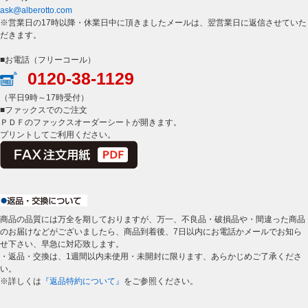
ask@alberotto.com
※営業日の17時以降・休業日中に頂きましたメールは、翌営業日に返信させていた
だきます。
■お電話（フリーコール）
0120-38-1129
（平日9時～17時受付）
■ファックスでのご注文
ＰＤＦのファックスオーダーシートが開きます。
プリントしてご利用ください。
商品の品質には万全を期しておりますが、万一、不良品・破損品や・間違った商品
のお届けなどがございましたら、商品到着後、7日以内にお電話かメールでお知ら
せ下さい、早急に対応致します。
・返品・交換は、1週間以内未使用・未開封に限ります、あらかじめご了承くださ
い。
※詳しくは
『返品特約について』
をご参照ください。