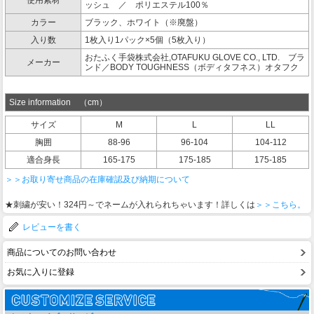
使用素材
ッシュ ／ ポリエステル100％
カラー
ブラック、ホワイト（※廃盤）
入り数
1枚入り1パック×5個（5枚入り）
おたふく手袋株式会社,OTAFUKU GLOVE CO., LTD. ブラ
メーカー
ンド／BODY TOUGHNESS（ボディタフネス）オタフク
Size information （cm）
サイズ
M
L
LL
胸囲
88-96
96-104
104-112
適合身長
165-175
175-185
175-185
＞＞お取り寄せ商品の在庫確認及び納期について
★刺繍が安い！324円～でネームが入れられちゃいます！詳しくは
＞＞こちら。
レビューを書く
商品についてのお問い合わせ
お気に入りに登録