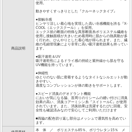
使用。
動きやすくすっきりとした『クルーネックタイプ』
●接触冷感
ヒンヤリ涼しい着心地を実現した高い冷感機能を誇る『X-
COOL（エックスクール）』を採用。
エックス状の断面の特殊な異形断面糸ポリエステル繊維を
使用し接触面積が大きいため着用時に肌からの熱異動が多
く行われ、ひんやりとした着心地が得られます。また、繊
維の毛細管現象により非常に高い吸汗速乾効果も持ってい
商品説明
ます。
●吸汗速乾＆UV
吸汗速乾性によるドライ感の持続と紫外線から肌を守る
UV機能を持っています。
●伸縮性
ゆとりのない肌に密着するようなタイトなシルエットが動
きやすい。
適度なコンプレッションが体の動きをサポートします。
●スピード消臭のデオドラント機能
においが気になる脇、首周りのりシームの縫い付けに消臭
効果の高い、消臭コアーミシン糸『スイトールC』が使用
されています。また、消臭効果は洗濯するたびに回復。安
全性も確認済みなので安心してご利用いただけます
■両脇の配色切り返し部分はメッシュで通気性を高めてい
ます。
本 体 ／ ポリエステル85％、ポリウレタン15％ メ