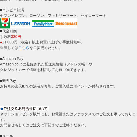
■コンビニ決済
セブンイレブン、ローソン、ファミリーマート、セイコーマート
■代金引換
手数料
330円
●
11,000円（税込）以上お買い上げで 手数料無料。
※詳しくは
こちら
をご参照ください。
■Amazon Pay
Amazon.co.jpに登録された配送先情報（アドレス帳）や
クレジットカード情報を利用してお買い物できます。
■楽天Pay
お持ちの楽天IDでの決済が可能。ご購入後にポイントが付与されます。
ネットショッピング以外にも、お電話またはファックスでのご注文も承っておりま
す。
お問合せもしくはご注文は下記までご連絡ください。
■メール