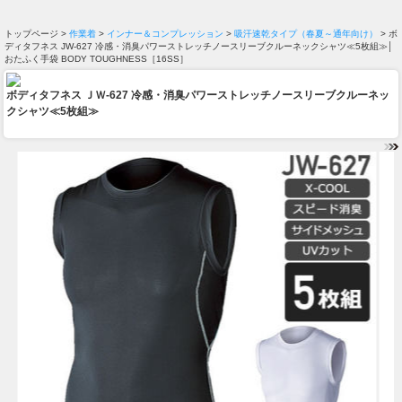
トップページ >
作業着
>
インナー＆コンプレッション
>
吸汗速乾タイプ（春夏～通年向け）
> ボ
ディタフネス JW-627 冷感・消臭パワーストレッチノースリーブクルーネックシャツ≪5枚組≫│
おたふく手袋 BODY TOUGHNESS［16SS］
ボディタフネス ＪＷ-627 冷感・消臭パワーストレッチノースリーブクルーネッ
クシャツ≪5枚組≫