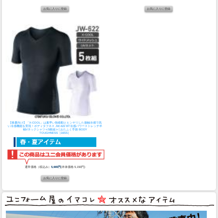
【春夏向け】「X-COOL」は素早い熱移動とヒンヤリした接触冷感で高
い冷感機能を実現！
ボディタフネス JW-622 BT冷感パワーストレッチ半
袖Vネックシャツ≪5枚組≫│おたふく手袋 BODY
TOUGHNESS［16SS］
通常価格（税込み）
5,665円
(本体価格:5,150円)