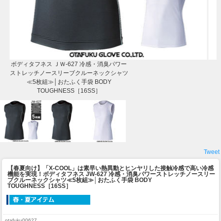
ボディタフネス ＪＷ-627 冷感・消臭パワー
ストレッチノースリーブクルーネックシャツ
≪5枚組≫│おたふく手袋 BODY
TOUGHNESS［16SS］
Tweet
【春夏向け】「X-COOL」は素早い熱異動とヒンヤリした接触冷感で高い冷感
機能を実現！
ボディタフネス JW-627 冷感・消臭パワーストレッチノースリー
ブクルーネックシャツ≪5枚組≫│おたふく手袋 BODY
TOUGHNESS［16SS］
otafuku00627