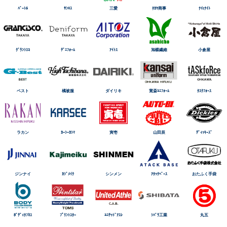
ﾊﾞｰﾄﾙ
ｻﾝｴｽ
三愛
ﾀｶﾔ商事
ﾅｲtﾅｲﾄ
ｸﾞﾗﾝｼｽｺ
ﾃﾞﾆﾌｫｰﾑ
ｱｲﾄｽ
旭蝶繊維
小倉屋
ベスト
橘被服
ダイリキ
寛斎ﾕﾆﾌｫｰﾑ
ﾀｽｸﾌｫｰｽ
ラカン
ｶｰｼｰｶｼﾏ
寅壱
山田辰
ﾃﾞｨｯｷｰｽﾞ
ジンナイ
ｶｼﾞﾒｲｸ
シンメン
ｱﾀｯｸﾍﾞｰｽ
おたふく手袋
ﾎﾞﾃﾞｨﾀﾌﾈｽ
ﾌﾟﾘﾝﾄｽﾀｰ
ﾕﾆﾃｯﾄﾞｱｽﾚ
ｼﾊﾞﾗ工業
丸五