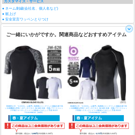
カスタマイズ・サービス
● ネーム刺繍(会社名、個人名など)
● 裾上げ
● 安全宣言ワッペンとりつけ
ご一緒にいかがですか。関連商品などおすすめアイテム
【春夏向け】「X-COOL」は素早い熱異動とヒンヤリした接触冷感で高
【春夏向け】「X-COOL」は素早い熱異動とヒンヤリした接触冷感で高
い冷感機能を実現！
ボディタフネス JW-628 冷感・消臭パワーストレッ
い冷感機能を実現！
ボディタフネス JW-625 冷感・消臭パワーストレッ
チ半袖クルーネックシャツ≪5枚組≫│おたふく手袋 BODY
チ長袖ハイネックシャツ≪5枚組≫│おたふく手袋 BODY
TOUGHNESS［16SS］
TOUGHNESS［16SS］
通常価格（税込み）
5,665円
(本体価格:5,150円)
通常価格（税込み）
6,171円
(本体価格:5,610円)