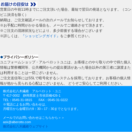
営業日の午前11時までにご注文頂いた場合、最短で翌日の発送となります。（コン
ビニ決済を除く）
納期は、ご注文確認メールの次のメールでお知らせしております。
※お手配に時間がかかる場合も、メールでご連絡させて頂きます。
※ご注文の混雑状況などにより、多少前後する場合がございます
※詳しくは、
『ショッピングガイド』
をご参照ください。
ユニフォームショップ・アルベロットユニは、お客様とのやり取りの中で得た個人
情報は警察機関等、公共機関からの提出要請があった場合以外の第三者に譲渡また
は利用することは一切ございません。
ご注文送信等にはSSLで暗号化するシステムを採用しております。お客様の個人情
報が他から見られる心配はございません、 どうぞご安心してご利用ください。
株式会社八木繊維 アルベロット・ユニ
〒417-0002 静岡県富士市依田橋426-1
TEL：0545-31-0815 FAX：0545-31-0222
※電話によるお問い合わせは、
月曜日から金曜日の9：30～17：30までとなります。
メールでのお問い合わせはこちらから＞＞
ask@alberotto.com
株式会社八木繊維ウェブサイト