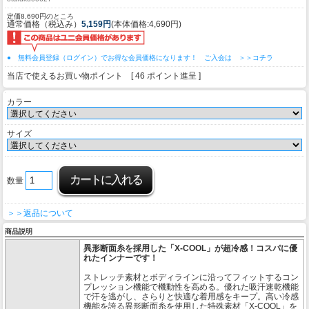
定価8,690円のところ
通常価格（税込み）
5,159円
(本体価格:4,690円)
● 無料会員登録（ログイン）でお得な会員価格になります！ ご入会は ＞＞コチラ
当店で使えるお買い物ポイント [ 46 ポイント進呈 ]
カラー
サイズ
数量
＞＞返品について
商品説明
異形断面糸を採用した「X-COOL」が超冷感！コスパに優
れたインナーです！
ストレッチ素材とボディラインに沿ってフィットするコン
プレッション機能で機動性を高める。優れた吸汗速乾機能
で汗を逃がし、さらりと快適な着用感をキープ。高い冷感
機能を誇る異形断面糸を使用した特殊素材「X-COOL」を