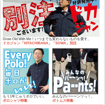
Grow Old With Me！いつまでも変わらないものを愛す。
ドカジャン「HITACHIBANA」「SOWA」別注
もう1年じゅうポロでいい。
みんなのパーーンツっ！。
ポロシャツ特集
ボトムス特集