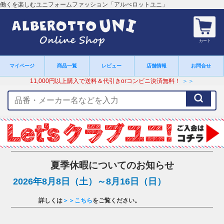
働くを楽しむユニフォームファッション「アルべロットユニ」
カート
マイページ
商品一覧
レビュー
店舗情報
お問合せ
11,000円以上購入で送料＆代引きorコンビニ決済無料！
＞＞
検
索
キ
ー
ワ
ー
ド
夏季休暇についてのお知らせ
2026年8月8日（土）～8月16日（日）
詳しくは
＞＞こちら
をご覧ください。