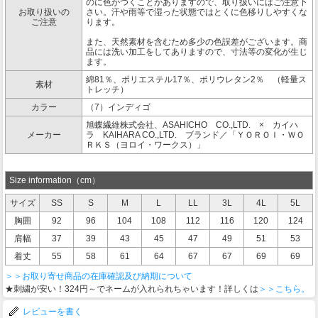
のに色がつくことがありますので、取り扱いにはご注意下
お取り扱いの
さい。汗や雨等で湿った状態ではとくに色移りしやすくな
ご注意
ります。
また、天然素材を含むため多少の色誤差がございます。商
品には洗い加工をしてありますので、寸法等の変化が生じ
ます。
綿81％、ポリエステル17％、ポリウレタン2％ （軽量ス
素材
トレッチ）
カラー
（7）インディゴ
旭蝶繊維株式会社、ASAHICHO CO.,LTD. × カイハ
メーカー
ラ KAIHARA CO.,LTD. ブランド／「ＹＯＲＯＩ・ＷＯ
ＲＫＳ（ヨロイ・ワークス）」
Size information（cm）
サイズ
SS
S
M
L
LL
3L
4L
5L
胸囲
92
96
104
108
112
116
120
124
肩幅
37
39
43
45
47
49
51
53
着丈
55
58
61
64
67
67
69
69
＞＞お取り寄せ商品の在庫確認及び納期について
★刺繍が安い！324円～でネームが入れられちゃいます！詳しくは
＞＞こちら。
レビューを書く