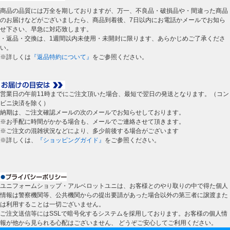
商品の品質には万全を期しておりますが、万一、不良品・破損品や・間違った商品
のお届けなどがございましたら、商品到着後、7日以内にお電話かメールでお知ら
せ下さい、早急に対応致します。
・返品・交換は、1週間以内未使用・未開封に限ります、あらかじめご了承くださ
い。
※詳しくは
『返品特約について』
をご参照ください。
営業日の午前11時までにご注文頂いた場合、最短で翌日の発送となります。（コン
ビニ決済を除く）
納期は、ご注文確認メールの次のメールでお知らせしております。
※お手配に時間がかかる場合も、メールでご連絡させて頂きます。
※ご注文の混雑状況などにより、多少前後する場合がございます
※詳しくは、
『ショッピングガイド』
をご参照ください。
ユニフォームショップ・アルベロットユニは、お客様とのやり取りの中で得た個人
情報は警察機関等、公共機関からの提出要請があった場合以外の第三者に譲渡また
は利用することは一切ございません。
ご注文送信等にはSSLで暗号化するシステムを採用しております。お客様の個人情
報が他から見られる心配はございません、 どうぞご安心してご利用ください。