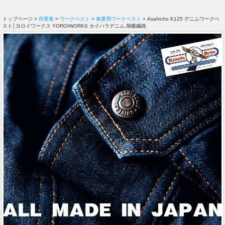
トップページ >
作業着
>
ワークベスト
>
春夏用ワークベスト
> Asahicho K125 デニムワークベ
スト│ヨロイワークス YOROIWORKS カイハラデニム,旭蝶繊維