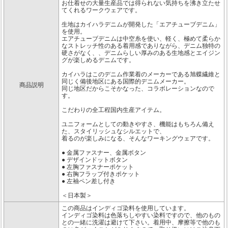
お仕着せの大量生産品では得られない気持ちを沸き立たせ
てくれるワークウェアです。
生地はカイハラデニムが開発した「エアチューブデニム」
を使用。
エアチューブデニムは中空糸を使い、軽く、極めて柔らか
なストレッチ性のある着用感でありながら、デニム独特の
硬さがなく、、デニムらしい厚みのある生地感とエイジン
グが楽しめるデニムです。
カイハラはこのデニム作業着のメーカーである旭蝶繊維と
同じく備後地区にある国際的デニムメーカー。
商品説明
同じ地区だからこそかなった、コラボレーションなので
す。
こだわりの全工程国内生産アイテム。
ユニフォームとしての動きやすさ、機能はもちろん備え
た、スタイリッシュなシルエットで、
着るのが楽しみになる、そんなワーキングウェアです。
● 金属ファスナー、金属ボタン
● デザインドットボタン
● 左胸ファスナーポケット
● 右胸フラップ付きポケット
● 左袖ペン差し付き
＜日本製＞
この商品はインディゴ染料を使用しています。
インディゴ染料は色落ちしやすい染料ですので、他のもの
との一緒に洗濯は避けて下さい。着用中、摩擦等で他のも