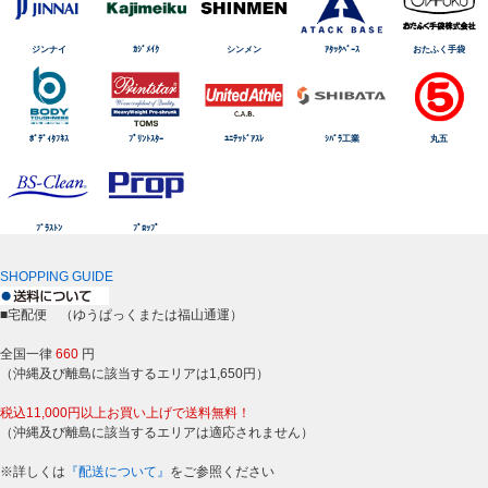
ジンナイ
ｶｼﾞﾒｲｸ
シンメン
ｱﾀｯｸﾍﾞｰｽ
おたふく手袋
ﾎﾞﾃﾞｨﾀﾌﾈｽ
ﾌﾟﾘﾝﾄｽﾀｰ
ﾕﾆﾃｯﾄﾞｱｽﾚ
ｼﾊﾞﾗ工業
丸五
ﾌﾞﾗｽﾄﾝ
ﾌﾟﾛｯﾌﾟ
SHOPPING GUIDE
■宅配便 （ゆうぱっくまたは福山通運）
全国一律
660
円
（沖縄及び離島に該当するエリアは1,650円）
税込11,000円以上お買い上げで送料無料！
（沖縄及び離島に該当するエリアは適応されません）
※詳しくは
『配送について』
をご参照ください