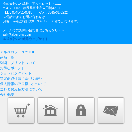
株式会社八木繊維 アルベロット・ユニ
〒417-0002 静岡県富士市依田橋426-1
TEL：0545-31-0815 FAX：0545-31-0222
※電話によるお問い合わせは、
月曜日から金曜日の9：30～17：30までとなります。
メールでのお問い合わせはこちらから＞＞
ask@alberotto.com
株式会社八木繊維ウェブサイト
アルベロットユニTOP
商品一覧
刺繍・プリントついて
お得なポイント
ショッピングガイド
特定商取引法に基づく表記
個人情報の取り扱いについて
送料とお支払方法について
会社概要