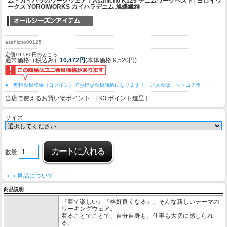
ム・カイハラのワークウェア！
Asahicho K125 デニムワークベスト│ヨロイワ
ークス YOROIWORKS カイハラデニム,旭蝶繊維
asahicho00125
定価19,580円のところ
通常価格（税込み）
10,472円
(本体価格:9,520円)
● 無料会員登録（ログイン）でお得な会員価格になります！ ご入会は ＞＞コチラ
当店で使えるお買い物ポイント [ 93 ポイント進呈 ]
サイズ
数量
＞＞返品について
商品説明
『着て楽しい』『格好良くなる』、そんな新しいテーマの
ワーキングウェア。
着ることでことで、自分自身も、仕事も大切に感じられ
る、