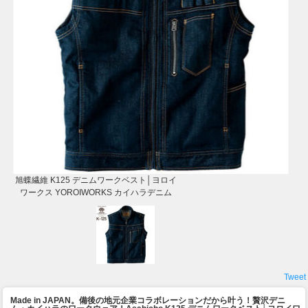
旭蝶繊維 K125 デニムワークベスト│ヨロイ
ワークス YOROIWORKS カイハラデニム
Tweet
Made in JAPAN。備後の地元企業コラボレーションだから叶う！贅沢デニ