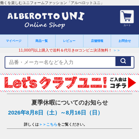
働くを楽しむユニフォームファッション「アルべロットユニ」
カート
マイページ
商品一覧
レビュー
店舗情報
お問合せ
11,000円以上購入で送料＆代引きorコンビニ決済無料！
＞＞
検
索
キ
ー
ワ
ー
ド
夏季休暇についてのお知らせ
2026年8月8日（土）～8月16日（日）
詳しくは
＞＞こちら
をご覧ください。