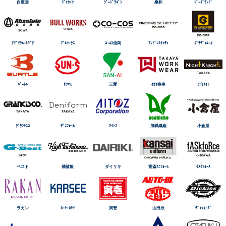
自重堂
ｼﾞｬｳｨﾝ
ｼﾞｰﾄﾞﾗｺﾞﾝ
桑和
ｼﾞｰｸﾞﾗﾝﾄﾞ
ｱﾌﾞｿﾘｭｰﾄｷﾞｱ
ﾌﾞﾙﾜｰｸｽ
ｺｰｺｽ信岡
ｱﾝﾄﾞﾚｽｹｯﾃｨ
ｸﾞﾗﾃﾞｨｴｰﾀ
ﾊﾞｰﾄﾙ
ｻﾝｴｽ
三愛
ﾀｶﾔ商事
ﾅｲtﾅｲﾄ
ｸﾞﾗﾝｼｽｺ
ﾃﾞﾆﾌｫｰﾑ
ｱｲﾄｽ
旭蝶繊維
小倉屋
ベスト
橘被服
ダイリキ
寛斎ﾕﾆﾌｫｰﾑ
ﾀｽｸﾌｫｰｽ
ラカン
ｶｰｼｰｶｼﾏ
寅壱
山田辰
ﾃﾞｨｯｷｰｽﾞ