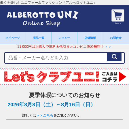
働くを楽しむユニフォームファッション「アルべロットユニ」
カート
マイページ
商品一覧
レビュー
店舗情報
お問合せ
11,000円以上購入で送料＆代引きorコンビニ決済無料！
＞＞
検
索
キ
ー
ワ
ー
ド
夏季休暇についてのお知らせ
2026年8月8日（土）～8月16日（日）
詳しくは
＞＞こちら
をご覧ください。