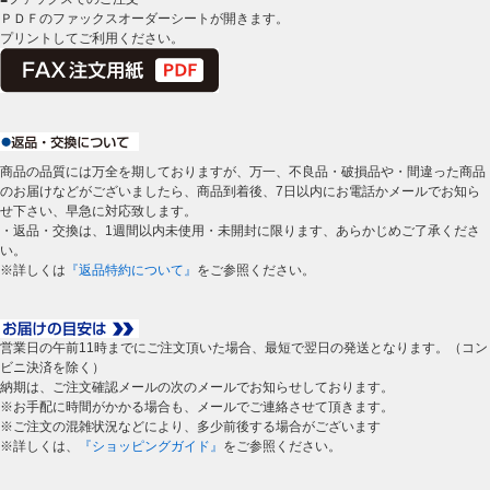
ＰＤＦのファックスオーダーシートが開きます。
プリントしてご利用ください。
商品の品質には万全を期しておりますが、万一、不良品・破損品や・間違った商品
のお届けなどがございましたら、商品到着後、7日以内にお電話かメールでお知ら
せ下さい、早急に対応致します。
・返品・交換は、1週間以内未使用・未開封に限ります、あらかじめご了承くださ
い。
※詳しくは
『返品特約について』
をご参照ください。
営業日の午前11時までにご注文頂いた場合、最短で翌日の発送となります。（コン
ビニ決済を除く）
納期は、ご注文確認メールの次のメールでお知らせしております。
※お手配に時間がかかる場合も、メールでご連絡させて頂きます。
※ご注文の混雑状況などにより、多少前後する場合がございます
※詳しくは、
『ショッピングガイド』
をご参照ください。