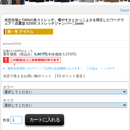
Tweet
光沢生地とT400の良ストレッチ。着やすさとかっこよさを両立したワークウ
ェア！
自重堂 52500 ストレッチジャンパー│Jawin
jichodo52500
定価12,100円のところ
通常価格（税込み）
5,907円
(本体価格:5,370円)
● 無料会員登録（ログイン）でお得な会員価格になります！ ご入会は ＞＞コチラ
当店で使えるお買い物ポイント [ 53 ポイント進呈 ]
カラー
サイズ
数量