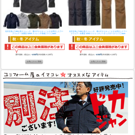
光沢生地とT400の良ストレッチ。着やすさとかっこよさを両立したワー
光沢生地とT400の良ストレッチ。着やすさとかっこよさを両立したワー
クウェア！
自重堂 52504 ストレッチ長袖シャツ│Jawin
クウェア！
自重堂 52502 ストレッチノータックカーゴパンツ│Jawin
通常価格（税込み）
4,532円
(本体価格:4,120円)
通常価格（税込み）
4,532円
(本体価格:4,120円)