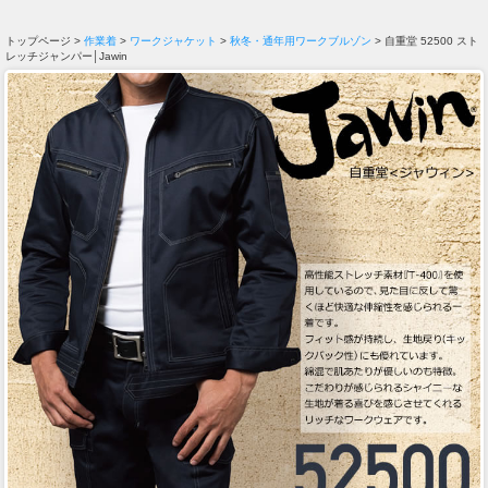
トップページ >
作業着
>
ワークジャケット
>
秋冬・通年用ワークブルゾン
> 自重堂 52500 スト
レッチジャンパー│Jawin