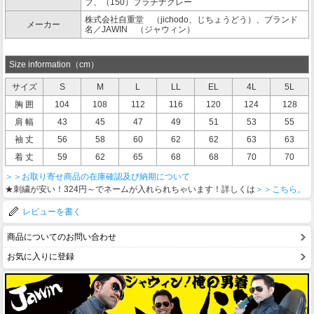
ブ、（150）プラチナグレー
株式会社自重堂 （jichodo、じちょうどう）、ブランド
メーカー
名／JAWIN （ジャウィン）
Size information（cm）
サイズ
S
M
L
LL
EL
4L
5L
胸 囲
104
108
112
116
120
124
128
肩 幅
43
45
47
49
51
53
55
袖 丈
56
58
60
62
62
63
63
着 丈
59
62
65
68
68
70
70
＞＞お取り寄せ商品の在庫確認及び納期について
★刺繍が安い！324円～でネームが入れられちゃいます！詳しくは
＞＞こちら。
レビューを書く
商品についてのお問い合わせ
お気に入りに登録