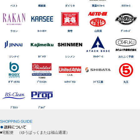
ベスト
橘被服
ダイリキ
寛斎ﾕﾆﾌｫｰﾑ
ﾀｽｸﾌｫｰｽ
ラカン
ｶｰｼｰｶｼﾏ
寅壱
山田辰
ﾃﾞｨｯｷｰｽﾞ
ジンナイ
ｶｼﾞﾒｲｸ
シンメン
ｱﾀｯｸﾍﾞｰｽ
おたふく手袋
ﾎﾞﾃﾞｨﾀﾌﾈｽ
ﾌﾟﾘﾝﾄｽﾀｰ
ﾕﾆﾃｯﾄﾞｱｽﾚ
ｼﾊﾞﾗ工業
丸五
ﾌﾞﾗｽﾄﾝ
ﾌﾟﾛｯﾌﾟ
SHOPPING GUIDE
■宅配便 （ゆうぱっくまたは福山通運）