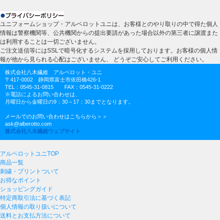
ユニフォームショップ・アルベロットユニは、お客様とのやり取りの中で得た個人
情報は警察機関等、公共機関からの提出要請があった場合以外の第三者に譲渡また
は利用することは一切ございません。
ご注文送信等にはSSLで暗号化するシステムを採用しております。お客様の個人情
報が他から見られる心配はございません、 どうぞご安心してご利用ください。
株式会社八木繊維 アルベロット・ユニ
〒417-0002 静岡県富士市依田橋426-1
TEL：0545-31-0815 FAX：0545-31-0222
※電話によるお問い合わせは、
月曜日から金曜日の9：30～17：30までとなります。
メールでのお問い合わせはこちらから＞＞
ask@alberotto.com
株式会社八木繊維ウェブサイト
アルベロットユニTOP
商品一覧
刺繍・プリントついて
お得なポイント
ショッピングガイド
特定商取引法に基づく表記
個人情報の取り扱いについて
送料とお支払方法について