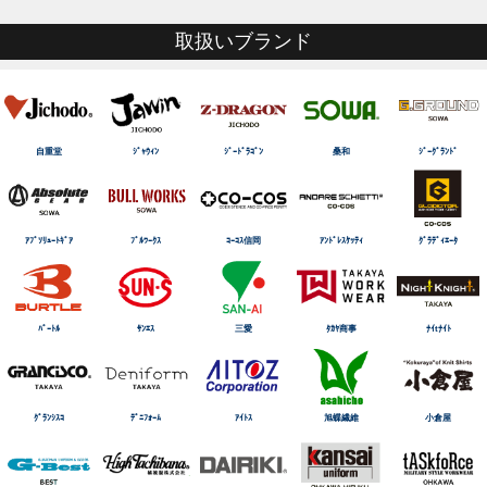
取扱いブランド
自重堂
ｼﾞｬｳｨﾝ
ｼﾞｰﾄﾞﾗｺﾞﾝ
桑和
ｼﾞｰｸﾞﾗﾝﾄﾞ
ｱﾌﾞｿﾘｭｰﾄｷﾞｱ
ﾌﾞﾙﾜｰｸｽ
ｺｰｺｽ信岡
ｱﾝﾄﾞﾚｽｹｯﾃｨ
ｸﾞﾗﾃﾞｨｴｰﾀ
ﾊﾞｰﾄﾙ
ｻﾝｴｽ
三愛
ﾀｶﾔ商事
ﾅｲtﾅｲﾄ
ｸﾞﾗﾝｼｽｺ
ﾃﾞﾆﾌｫｰﾑ
ｱｲﾄｽ
旭蝶繊維
小倉屋