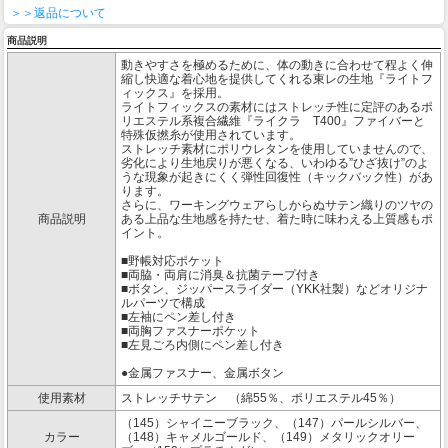
＞＞返品について
商品説明
動きやすさを極めるために、体の動きに合わせて程よく伸
縮し快適な着心地を提供してくれる東レの生地『ライトフ
ィックス』を採用。
ライトフィックスの素材にはストレッチ性に定評のあるポ
リエステル系複合繊維『ライクラ T400』ファイバーと
特殊仮撚糸が使用されています。
ストレッチ素材にポリウレタンを使用していませんので、
劣化により生地戻りが悪くなる、いわゆる”ひざ抜け”のよ
うな現象が起きにくく弾性回復性（キックバック性）があ
ります。
さらに、ワーキングウェアらしからぬサテン織りのツヤの
商品説明
ある上品な生地感を持たせ、着た時に味わえる上質感もポ
イント。
■野帳対応ポケット
■両脇・両肩に消臭＆抗菌テープ付き
■ボタン、ジッパースライダー（YKK社製）などオリジナ
ルパーツで構成
■左袖にペン差し付き
■両胸ファスナーポケット
■左見ごろ内側にペン差し付き
●金属ファスナー、金属ボタン
使用素材
ストレッチサテン （綿55％、ポリエステル45％）
（145）シャイニーブラック、（147）パールシルバー、
カラー
（148）キャメルゴールド、（149）メタリックオリー