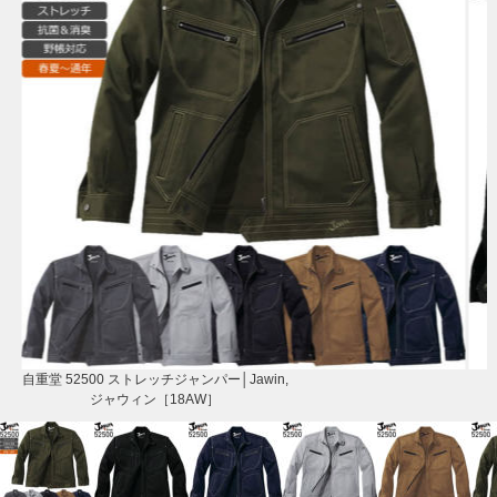
自重堂 52500 ストレッチジャンパー│Jawin,
ジャウィン［18AW］