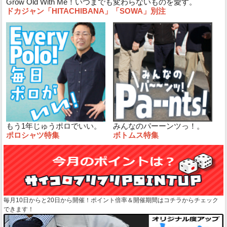
Grow Old With Me！いつまでも変わらないものを愛す。
ドカジャン「HITACHIBANA」「SOWA」別注
もう1年じゅうポロでいい。
みんなのパーーンツっ！。
ポロシャツ特集
ボトムス特集
毎月10日からと20日から開催！ポイント倍率＆開催期間はコチラからチェック
できます！