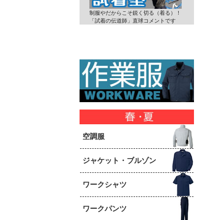
制服やだからこそ鋭く切る（着る）！
「試着の伝道師」直球コメントです
空調服
ジャケット・ブルゾン
ワークシャツ
ワークパンツ