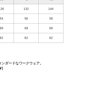
126
132
144
54
56
58
69
69
69
62
62
62
タンダードなワークウェア。
W］