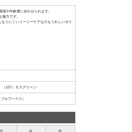
職場や年齢層に合わせられます。
も魅力です。
もなりにくいイージーケアなのもうれしいポイ
、（107）モスグリーン
S（ブルワークス）
3L
4L
6L