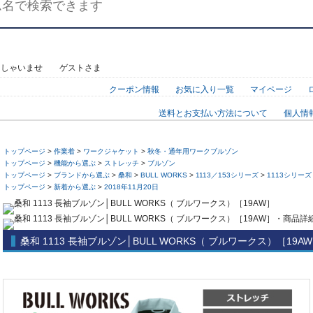
っしゃいませ ゲストさま
クーポン情報
お気に入り一覧
マイページ
送料とお支払い方法について
個人情
トップページ
>
作業着
>
ワークジャケット
>
秋冬・通年用ワークブルゾン
トップページ
>
機能から選ぶ
>
ストレッチ
>
ブルゾン
トップページ
>
ブランドから選ぶ
>
桑和
>
BULL WORKS
>
1113／153シリーズ
>
1113シリー
トップページ
>
新着から選ぶ
>
2018年11月20日
桑和 1113 長袖ブルゾン│BULL WORKS（ ブルワークス）［19A