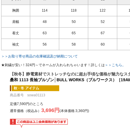
胸囲
114
118
122
肩幅
48
50
52
着丈
63
65
67
袖丈
56
58
60
＞＞お取り寄せ商品の在庫確認及び納期について
★刺繍が安い！324円～でネームが入れられちゃいます！詳しくは
＞＞こちら。
【秋冬】静電素材でストレッチなのに超お手頃な価格が魅力なス
桑和 1113 長袖ブルゾン│BULL WORKS（ブルワークス）［19A
商品番号 sowa01113
定価7,590円のところ
3,696円
通常価格（税込み）
(本体価格:3,360円)