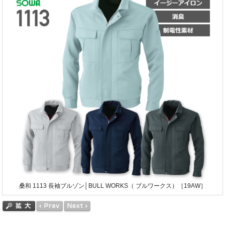
桑和 1113 長袖ブルゾン│BULL WORKS（ ブルワークス）［19AW］