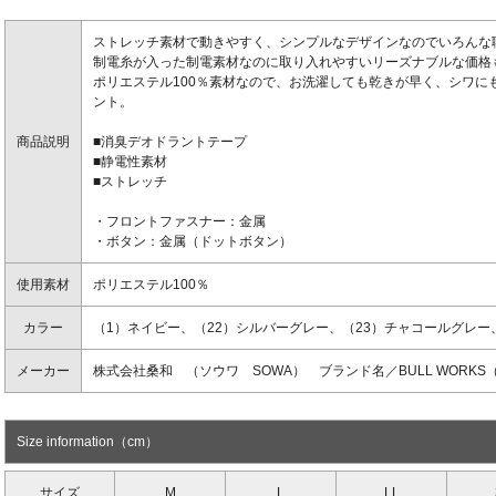
ストレッチ素材で動きやすく、シンプルなデザインなのでいろんな
制電糸が入った制電素材なのに取り入れやすいリーズナブルな価格
ポリエステル100％素材なので、お洗濯しても乾きが早く、シワに
ント。
商品説明
■消臭デオドラントテープ
■静電性素材
■ストレッチ
・フロントファスナー：金属
・ボタン：金属（ドットボタン）
使用素材
ポリエステル100％
カラー
（1）ネイビー、（22）シルバーグレー、（23）チャコールグレー
メーカー
株式会社桑和 （ソウワ SOWA） ブランド名／BULL WORK
Size information（cm）
サイズ
M
L
LL