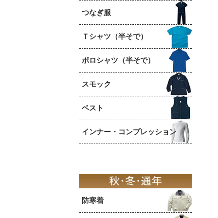
つなぎ服
Ｔシャツ（半そで）
ポロシャツ（半そで）
スモック
ベスト
インナー・コンプレッション
防寒着