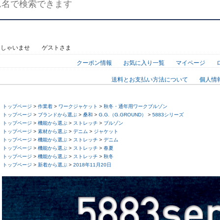
っしゃいませ ゲストさま
クーポン情報
お気に入り一覧
マイページ
送料とお支払い方法について
個人情
トップページ
>
作業着
>
ワークジャケット
>
秋冬・通年用ワークブルゾン
トップページ
>
ブランドから選ぶ
>
桑和
>
G.G.（G.GROUND）
>
5883シリーズ
トップページ
>
機能から選ぶ
>
ストレッチ
>
ブルゾン
トップページ
>
素材から選ぶ
>
デニム
>
ジャケット
トップページ
>
機能から選ぶ
>
ストレッチ
>
デニム
トップページ
>
機能から選ぶ
>
ストレッチ
>
春夏
トップページ
>
機能から選ぶ
>
ストレッチ
>
秋冬
トップページ
>
新着から選ぶ
>
2018年11月20日