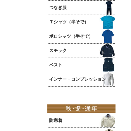
つなぎ服
Ｔシャツ（半そで）
ポロシャツ（半そで）
スモック
ベスト
インナー・コンプレッション
防寒着