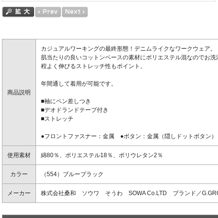
カジュアルワーキングの最終形態！デニムライクなワークウェア。
肌当たりの良いコットンベースの素材にポリエステル混なのでお洗
程よく伸びるストレッチ性もポイント。
年間通して着用が可能です。
商品説明
■袖にペン差しつき
■デオドランドテープ付き
■ストレッチ
●フロントファスナー：金属 ●ボタン：金属（隠しドットボタン）
使用素材
綿80％、ポリエステル18％、ポリウレタン2％
カラー
（554）ブルーブラック
メーカー
株式会社桑和 ソウワ そうわ SOWA Co.LTD ブランド／G.