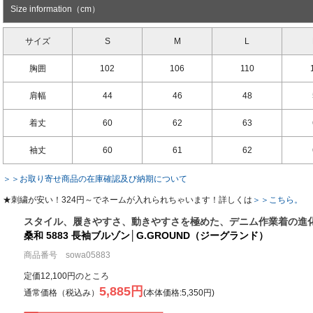
Size information（cm）
サイズ
S
M
L
胸囲
102
106
110
肩幅
44
46
48
着丈
60
62
63
袖丈
60
61
62
＞＞お取り寄せ商品の在庫確認及び納期について
★刺繍が安い！324円～でネームが入れられちゃいます！詳しくは
＞＞こちら。
スタイル、履きやすさ、動きやすさを極めた、デニム作業着の進
桑和 5883 長袖ブルゾン│G.GROUND（ジーグランド）
商品番号 sowa05883
定価12,100円のところ
5,885円
通常価格（税込み）
(本体価格:5,350円)