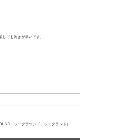
濯しても乾きが早いです。
GROUND（ジーグラウンド、ジーグランド）