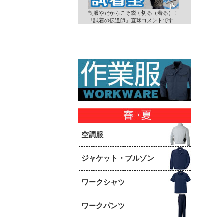
制服やだからこそ鋭く切る（着る）！
「試着の伝道師」直球コメントです
空調服
ジャケット・ブルゾン
ワークシャツ
ワークパンツ