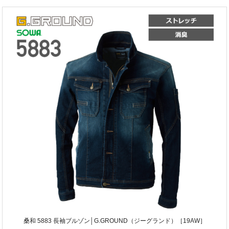
桑和 5883 長袖ブルゾン│G.GROUND（ジーグランド）［19AW］