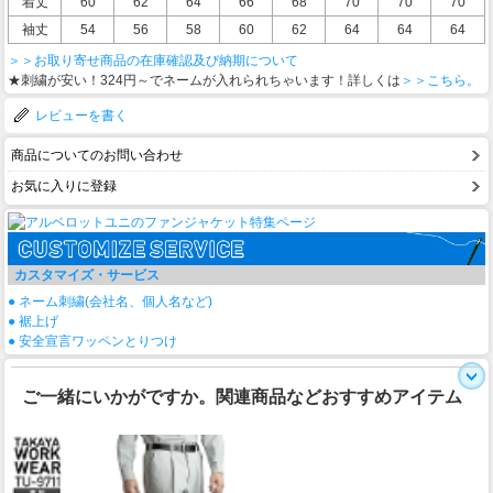
着丈
60
62
64
66
68
70
70
70
袖丈
54
56
58
60
62
64
64
64
＞＞お取り寄せ商品の在庫確認及び納期について
★刺繍が安い！324円～でネームが入れられちゃいます！詳しくは
＞＞こちら。
レビューを書く
商品についてのお問い合わせ
お気に入りに登録
カスタマイズ・サービス
● ネーム刺繍(会社名、個人名など)
● 裾上げ
● 安全宣言ワッペンとりつけ
ご一緒にいかがですか。関連商品などおすすめアイテム