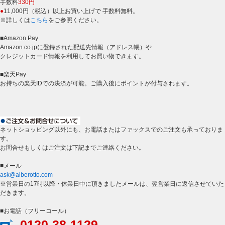
手数料
330円
●
11,000円（税込）以上お買い上げで 手数料無料。
※詳しくは
こちら
をご参照ください。
■Amazon Pay
Amazon.co.jpに登録された配送先情報（アドレス帳）や
クレジットカード情報を利用してお買い物できます。
■楽天Pay
お持ちの楽天IDでの決済が可能。ご購入後にポイントが付与されます。
ネットショッピング以外にも、お電話またはファックスでのご注文も承っておりま
す。
お問合せもしくはご注文は下記までご連絡ください。
■メール
ask@alberotto.com
※営業日の17時以降・休業日中に頂きましたメールは、翌営業日に返信させていた
だきます。
■お電話（フリーコール）
0120-38-1129