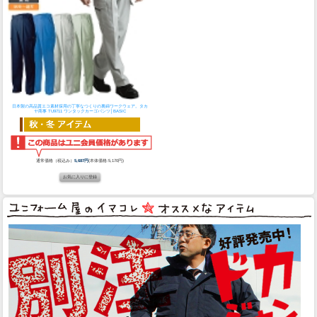
日本製の高品質エコ素材採用の丁寧なつくりの裏綿ワークウェア。
タカ
ヤ商事 TU9711 ワンタックカーゴパンツ│BASIC
通常価格（税込み）
5,687円
(本体価格:5,170円)