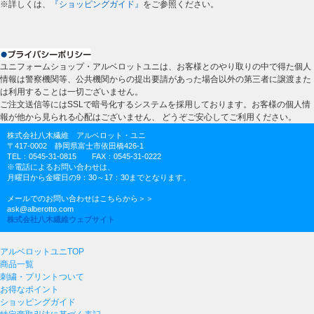
※詳しくは、
『ショッピングガイド』
をご参照ください。
ユニフォームショップ・アルベロットユニは、お客様とのやり取りの中で得た個人
情報は警察機関等、公共機関からの提出要請があった場合以外の第三者に譲渡また
は利用することは一切ございません。
ご注文送信等にはSSLで暗号化するシステムを採用しております。お客様の個人情
報が他から見られる心配はございません、 どうぞご安心してご利用ください。
株式会社八木繊維 アルベロット・ユニ
〒417-0002 静岡県富士市依田橋426-1
TEL：0545-31-0815 FAX：0545-31-0222
※電話によるお問い合わせは、
月曜日から金曜日の9：30～17：30までとなります。
メールでのお問い合わせはこちらから＞＞
ask@alberotto.com
株式会社八木繊維ウェブサイト
アルベロットユニTOP
商品一覧
刺繍・プリントついて
お得なポイント
ショッピングガイド