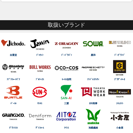
取扱いブランド
自重堂
ｼﾞｬｳｨﾝ
ｼﾞｰﾄﾞﾗｺﾞﾝ
桑和
ｼﾞｰｸﾞﾗﾝﾄﾞ
ｱﾌﾞｿﾘｭｰﾄｷﾞｱ
ﾌﾞﾙﾜｰｸｽ
ｺｰｺｽ信岡
ｱﾝﾄﾞﾚｽｹｯﾃｨ
ｸﾞﾗﾃﾞｨｴｰﾀ
ﾊﾞｰﾄﾙ
ｻﾝｴｽ
三愛
ﾀｶﾔ商事
ﾅｲtﾅｲﾄ
ｸﾞﾗﾝｼｽｺ
ﾃﾞﾆﾌｫｰﾑ
ｱｲﾄｽ
旭蝶繊維
小倉屋