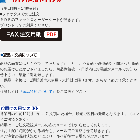
（平日9時～17時受付）
■ファックスでのご注文
ＰＤＦのファックスオーダーシートが開きます。
プリントしてご利用ください。
商品の品質には万全を期しておりますが、万一、不良品・破損品や・間違った商品
のお届けなどがございましたら、商品到着後、7日以内にお電話かメールでお知ら
せ下さい、早急に対応致します。
・返品・交換は、1週間以内未使用・未開封に限ります、あらかじめご了承くださ
い。
※詳しくは
『返品特約について』
をご参照ください。
営業日の午前11時までにご注文頂いた場合、最短で翌日の発送となります。（コン
ビニ決済を除く）
納期は、ご注文確認メールの次のメールでお知らせしております。
※お手配に時間がかかる場合も、メールでご連絡させて頂きます。
※ご注文の混雑状況などにより、多少前後する場合がございます