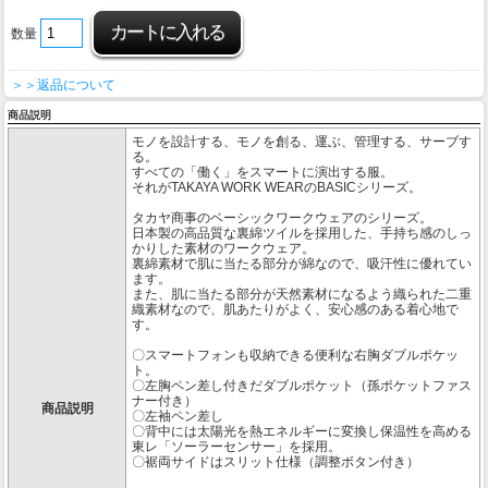
数量
＞＞返品について
商品説明
モノを設計する、モノを創る、運ぶ、管理する、サーブす
る。
すべての「働く」をスマートに演出する服。
それがTAKAYA WORK WEARのBASICシリーズ。
タカヤ商事のベーシックワークウェアのシリーズ。
日本製の高品質な裏綿ツイルを採用した、手持ち感のしっ
かりした素材のワークウェア。
裏綿素材で肌に当たる部分が綿なので、吸汗性に優れてい
ます。
また、肌に当たる部分が天然素材になるよう織られた二重
織素材なので、肌あたりがよく、安心感のある着心地で
す。
〇スマートフォンも収納できる便利な右胸ダブルポケッ
ト。
〇左胸ペン差し付きだダブルポケット（孫ポケットファス
ナー付き）
商品説明
〇左袖ペン差し
〇背中には太陽光を熱エネルギーに変換し保温性を高める
東レ「ソーラーセンサー」を採用。
〇裾両サイドはスリット仕様（調整ボタン付き）