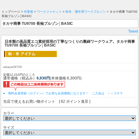
トップページ >
作業着
>
ワークジャケット
>
秋冬・通年用ワークブルゾン
> タカヤ商事 TU9700
長袖ブルゾン│BASIC
タカヤ商事 TU9700 長袖ブルゾン│BASIC
Tweet
日本製の高品質エコ素材採用の丁寧なつくりの裏綿ワークウェア。
タカヤ商事
TU9700 長袖ブルゾン│BASIC
takaya09700
定価12,210円のところ
通常価格（税込み）
6,930円
(本体価格:6,300円)
● 無料会員登録（ログイン）でお得な会員価格になります！ ご入会は ＞＞コチラ
当店で使えるお買い物ポイント [ 62 ポイント進呈 ]
カラー
サイズ