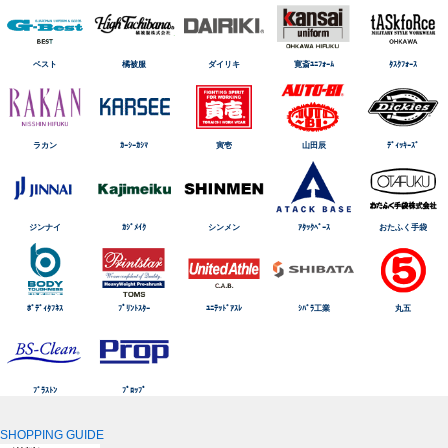
ベスト
橘被服
ダイリキ
寛斎ﾕﾆﾌｫｰﾑ
ﾀｽｸﾌｫｰｽ
ラカン
ｶｰｼｰｶｼﾏ
寅壱
山田辰
ﾃﾞｨｯｷｰｽﾞ
ジンナイ
ｶｼﾞﾒｲｸ
シンメン
ｱﾀｯｸﾍﾞｰｽ
おたふく手袋
ﾎﾞﾃﾞｨﾀﾌﾈｽ
ﾌﾟﾘﾝﾄｽﾀｰ
ﾕﾆﾃｯﾄﾞｱｽﾚ
ｼﾊﾞﾗ工業
丸五
ﾌﾞﾗｽﾄﾝ
ﾌﾟﾛｯﾌﾟ
SHOPPING GUIDE