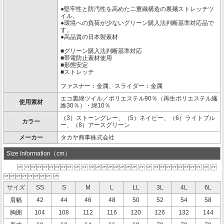
●堅牢性と防汚性を高めた二重織構造の裏麺ストレッチツ
イル。
●環境への負荷が少ないグリーン購入法判断基準対応品で
す。
●高品質の日本製素材
■グリーン購入法判断基準対応
■帯電防止素材使用
■形態安定
■ストレッチ
ファスナー：金属、スライダー：金属
エコ裏綿ツイル／ポリエステル90％（再生ポリエステル繊
使用素材
維30％）・綿10％
（3）ストーングレー、（5）ネイビー、（6）ライトブル
カラー
ー、（8）アースグリーン
メーカー
タカヤ商事株式会社
Size Information（cm）
サイズ
SS
S
M
L
LL
3L
4L
6L
肩幅
42
44
46
48
50
52
54
58
胸囲
104
108
112
116
120
126
132
144