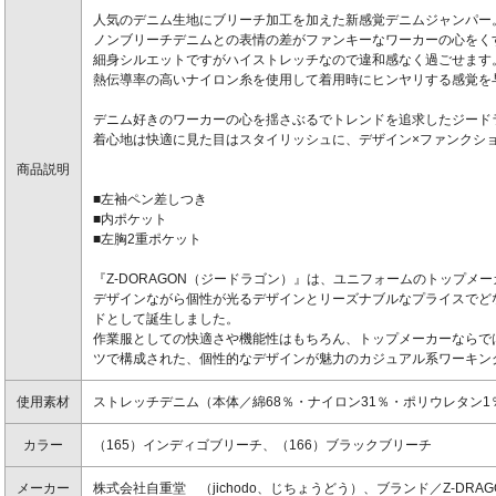
人気のデニム生地にブリーチ加工を加えた新感覚デニムジャンパー
ノンブリーチデニムとの表情の差がファンキーなワーカーの心をく
細身シルエットですがハイストレッチなので違和感なく過ごせます
熱伝導率の高いナイロン糸を使用して着用時にヒンヤリする感覚を
デニム好きのワーカーの心を揺さぶるでトレンドを追求したジード
着心地は快適に見た目はスタイリッシュに、デザイン×ファンクシ
商品説明
■左袖ペン差しつき
■内ポケット
■左胸2重ポケット
『Z-DORAGON（ジードラゴン）』は、ユニフォームのトップメ
デザインながら個性が光るデザインとリーズナブルなプライスでど
ドとして誕生しました。
作業服としての快適さや機能性はもちろん、トップメーカーならで
ツで構成された、個性的なデザインが魅力のカジュアル系ワーキン
使用素材
ストレッチデニム（本体／綿68％・ナイロン31％・ポリウレタン1
カラー
（165）インディゴブリーチ、（166）ブラックブリーチ
メーカー
株式会社自重堂 （jichodo、じちょうどう）、ブランド／Z-DRA