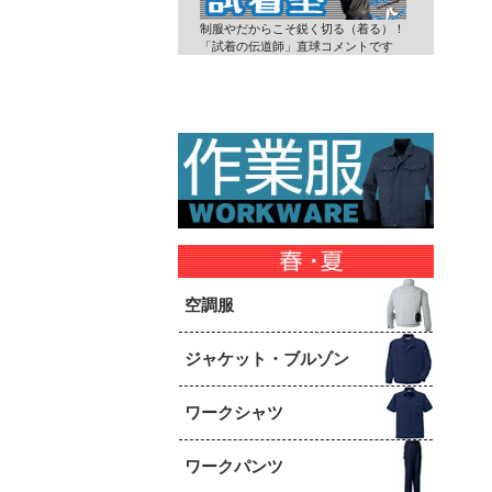
制服やだからこそ鋭く切る（着る）！
「試着の伝道師」直球コメントです
空調服
ジャケット・ブルゾン
ワークシャツ
ワークパンツ