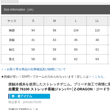
Size Information（cm）
サイズ
S
M
L
LL
胸囲
94
98
104
110
肩幅
41
43
45
48
袖丈
58
59
60
61
着丈
58
60
62
64
＞＞お取り寄せ商品の在庫確認及び納期について
★刺繍が安い！324円～でネームが入れられちゃいます！詳しくは
＞＞こちら。
接触冷感糸を使用したストレッチデニム。ブリーチ加工で表情に
自重堂 76100 ストレッチ長袖ジャンパー│Z-DRAGON・ジード
商品番号 jichodo76100
定価10,230円のところ