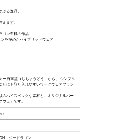
。
すぶる逸品。
。
与えます。
ラゴン至極の作品
ョンを極めたハイブリッドウェア
ーカー自重堂（じちょうどう）から、 シンプル
なたにも取り入れやすいワークウェアブラン
はのハイスペックな素材と、オリジナルパー
グウェアです。
％）
GON、ジードラゴン