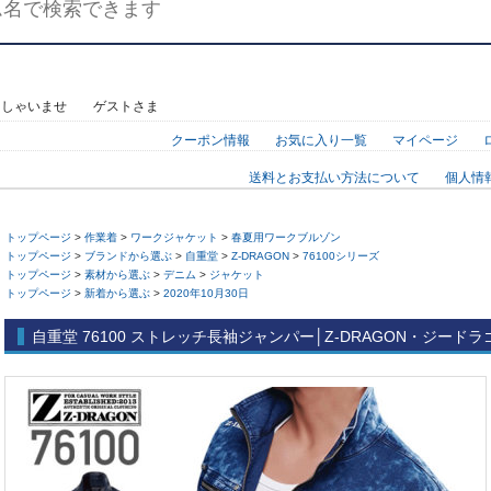
っしゃいませ ゲストさま
クーポン情報
お気に入り一覧
マイページ
送料とお支払い方法について
個人情
トップページ
>
作業着
>
ワークジャケット
>
春夏用ワークブルゾン
トップページ
>
ブランドから選ぶ
>
自重堂
>
Z-DRAGON
>
76100シリーズ
トップページ
>
素材から選ぶ
>
デニム
>
ジャケット
トップページ
>
新着から選ぶ
>
2020年10月30日
自重堂 76100 ストレッチ長袖ジャンパー│Z-DRAGON・ジードラ