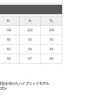
EL
4L
5L
116
122
128
50
52
55
62
63
63
66
67
68
変化を付けたハイブリッドモデル
ラゴン