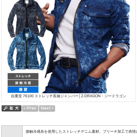
自重堂 76100 ストレッチ長袖ジャンパー│Z-DRAGON・ジードラゴン
接触冷感糸を使用したストレッチデニム素材。ブリーチ加工で表情