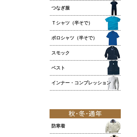
つなぎ服
Ｔシャツ（半そで）
ポロシャツ（半そで）
スモック
ベスト
インナー・コンプレッション
防寒着