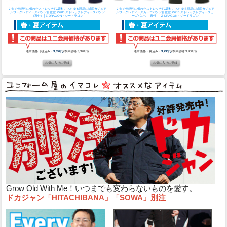
丈夫で伸縮性に優れたストレッチTC素材。あらゆる現場に対応カジュア
丈夫で伸縮性に優れたストレッチTC素材。あらゆる現場に対応カジュア
ルワークレディースパンツ
自重堂 75906 ストレッチレディースパンツ
ルワークレディースカーゴパンツ
自重堂 75916 ストレッチレディースカ
（裏付）│Z-DRAGON・ジードラゴン
ーゴパンツ（裏付）│Z-DRAGON・ジードラゴン
通常価格（税込み）
3,652円
(本体価格:3,320円)
通常価格（税込み）
3,795円
(本体価格:3,450円)
Grow Old With Me！いつまでも変わらないものを愛す。
ドカジャン「HITACHIBANA」「SOWA」別注