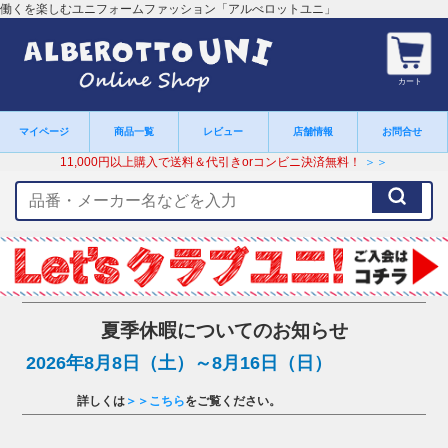
働くを楽しむユニフォームファッション「アルべロットユニ」
カート
マイページ
商品一覧
レビュー
店舗情報
お問合せ
11,000円以上購入で送料＆代引きorコンビニ決済無料！
＞＞
検
索
キ
ー
ワ
ー
ド
夏季休暇についてのお知らせ
2026年8月8日（土）～8月16日（日）
詳しくは
＞＞こちら
をご覧ください。