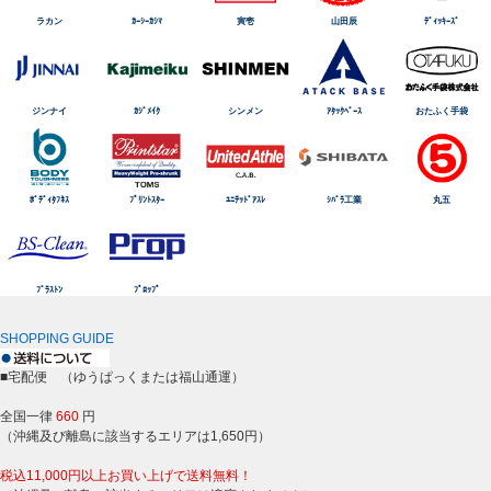
ラカン
ｶｰｼｰｶｼﾏ
寅壱
山田辰
ﾃﾞｨｯｷｰｽﾞ
ジンナイ
ｶｼﾞﾒｲｸ
シンメン
ｱﾀｯｸﾍﾞｰｽ
おたふく手袋
ﾎﾞﾃﾞｨﾀﾌﾈｽ
ﾌﾟﾘﾝﾄｽﾀｰ
ﾕﾆﾃｯﾄﾞｱｽﾚ
ｼﾊﾞﾗ工業
丸五
ﾌﾞﾗｽﾄﾝ
ﾌﾟﾛｯﾌﾟ
SHOPPING GUIDE
■宅配便 （ゆうぱっくまたは福山通運）
全国一律
660
円
（沖縄及び離島に該当するエリアは1,650円）
税込11,000円以上お買い上げで送料無料！