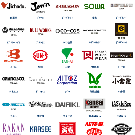
自重堂
ｼﾞｬｳｨﾝ
ｼﾞｰﾄﾞﾗｺﾞﾝ
桑和
ｼﾞｰｸﾞﾗﾝﾄﾞ
ｱﾌﾞｿﾘｭｰﾄｷﾞｱ
ﾌﾞﾙﾜｰｸｽ
ｺｰｺｽ信岡
ｱﾝﾄﾞﾚｽｹｯﾃｨ
ｸﾞﾗﾃﾞｨｴｰﾀ
ﾊﾞｰﾄﾙ
ｻﾝｴｽ
三愛
ﾀｶﾔ商事
ﾅｲtﾅｲﾄ
ｸﾞﾗﾝｼｽｺ
ﾃﾞﾆﾌｫｰﾑ
ｱｲﾄｽ
旭蝶繊維
小倉屋
ベスト
橘被服
ダイリキ
寛斎ﾕﾆﾌｫｰﾑ
ﾀｽｸﾌｫｰｽ