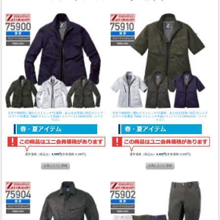
丈夫で伸縮性に優れたストレッチTC素材。あらゆる現場に対応カジュア
丈夫で伸縮性に優れたストレッチTC素材。あらゆる現場に対応カジュア
ルワーク
自重堂 75900 ストレッチ長袖ジャンパー│Z-DRAGON・ジード
ルワーク
自重堂 75910 ストレッチ半袖ジャンパー│Z-DRAGON・ジード
ラゴン
ラゴン
通常価格（税込み）
4,598円
(本体価格:4,180円)
通常価格（税込み）
4,422円
(本体価格:4,020円)