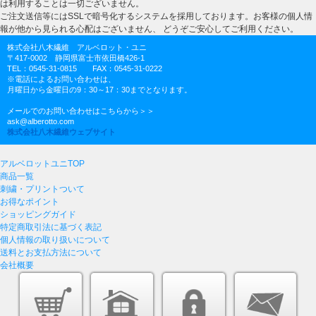
は利用することは一切ございません。
ご注文送信等にはSSLで暗号化するシステムを採用しております。お客様の個人情
報が他から見られる心配はございません、 どうぞご安心してご利用ください。
株式会社八木繊維 アルベロット・ユニ
〒417-0002 静岡県富士市依田橋426-1
TEL：0545-31-0815 FAX：0545-31-0222
※電話によるお問い合わせは、
月曜日から金曜日の9：30～17：30までとなります。
メールでのお問い合わせはこちらから＞＞
ask@alberotto.com
株式会社八木繊維ウェブサイト
アルベロットユニTOP
商品一覧
刺繍・プリントついて
お得なポイント
ショッピングガイド
特定商取引法に基づく表記
個人情報の取り扱いについて
送料とお支払方法について
会社概要