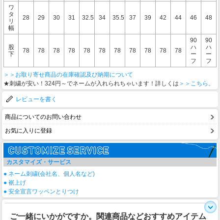
ワ
タ
28
29
30
31
32.5
34
35.5
37
39
42
44
46
48
リ
幅
90
90
股
ハ
ハ
78
78
78
78
78
78
78
78
78
78
78
下
ー
ー
フ
フ
＞＞お取り寄せ商品の在庫確認及び納期について
★刺繍が安い！324円～でネームが入れられちゃいます！詳しくは
＞＞こちら。
レビューを書く
商品についてのお問い合わせ
お気に入りに登録
カスタマイズ・サービス
● ネーム刺繍(会社名、個人名など)
● 裾上げ
● 安全宣言ワッペンとりつけ
ご一緒にいかがですか。関連商品などおすすめアイテム