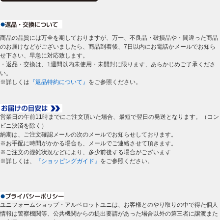
商品の品質には万全を期しておりますが、万一、不良品・破損品や・間違った商品
のお届けなどがございましたら、商品到着後、7日以内にお電話かメールでお知ら
せ下さい、早急に対応致します。
・返品・交換は、1週間以内未使用・未開封に限ります、あらかじめご了承くださ
い。
※詳しくは
『返品特約について』
をご参照ください。
営業日の午前11時までにご注文頂いた場合、最短で翌日の発送となります。（コン
ビニ決済を除く）
納期は、ご注文確認メールの次のメールでお知らせしております。
※お手配に時間がかかる場合も、メールでご連絡させて頂きます。
※ご注文の混雑状況などにより、多少前後する場合がございます
※詳しくは、
『ショッピングガイド』
をご参照ください。
ユニフォームショップ・アルベロットユニは、お客様とのやり取りの中で得た個人
情報は警察機関等、公共機関からの提出要請があった場合以外の第三者に譲渡また