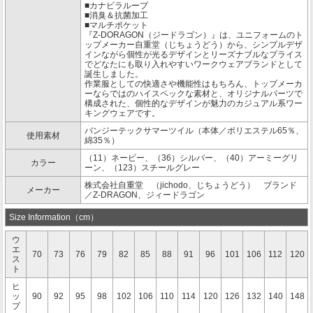
■カナビラループ
■消臭＆抗菌加工
■マルチポケット
『Z-DORAGON（ジードラゴン）』は、ユニフォームのト
ップメーカー自重堂（じちょうどう）から、シンプルデザ
インながら個性が光るデザインとリーズナブルなプライス
でどなたにも取り入れやすいワークウェアブランドとして
誕生しました。
作業服としての快適さや機能性はもちろん、トップメーカ
ーならではのハイスペックな素材と、オリジナルパーツで
構成された、個性的なデザインが魅力のカジュアル系ワー
キングウェアです。
バンジーテックサマーツイル（本体／ポリエステル65％、
使用素材
綿35％）
（11）ネービー、（36）シルバー、（40）アーミーグリ
カラー
ーン、（123）スチールグレー
株式会社自重堂 （jichodo、じちょうどう） ブランド
メーカー
／Z-DRAGON、ジィードラゴン
Size Information（cm）
ウ
エ
70
73
76
79
82
85
88
91
96
101
106
112
120
ス
ト
ヒ
ッ
90
92
95
98
102
106
110
114
120
126
132
140
148
プ