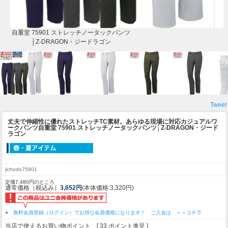
自重堂 75901 ストレッチノータックパンツ
│Z-DRAGON・ジードラゴン
Tweet
丈夫で伸縮性に優れたストレッチTC素材。あらゆる現場に対応カジュアルワ
ークパンツ
自重堂 75901 ストレッチノータックパンツ│Z-DRAGON・ジード
ラゴン
jichodo75901
定価7,480円のところ
通常価格（税込み）
3,652円
(本体価格:3,320円)
● 無料会員登録（ログイン）でお得な会員価格になります！ ご入会は ＞＞コチラ
当店で使えるお買い物ポイント [ 33 ポイント進呈 ]