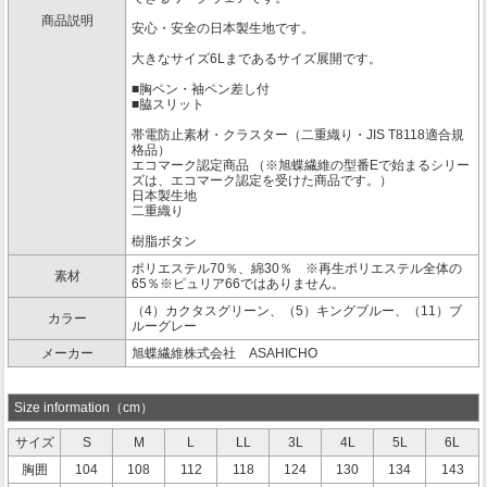
商品説明
安心・安全の日本製生地です。
大きなサイズ6Lまであるサイズ展開です。
■胸ペン・袖ペン差し付
■脇スリット
帯電防止素材・クラスター（二重織り・JIS T8118適合規
格品）
エコマーク認定商品 （※旭蝶繊維の型番Eで始まるシリー
ズは、エコマーク認定を受けた商品です。）
日本製生地
二重織り
樹脂ボタン
ポリエステル70％、綿30％ ※再生ポリエステル全体の
素材
65％※ピュリア66ではありません。
（4）カクタスグリーン、（5）キングブルー、（11）ブ
カラー
ルーグレー
メーカー
旭蝶繊維株式会社 ASAHICHO
Size information（cm）
サイズ
S
M
L
LL
3L
4L
5L
6L
胸囲
104
108
112
118
124
130
134
143