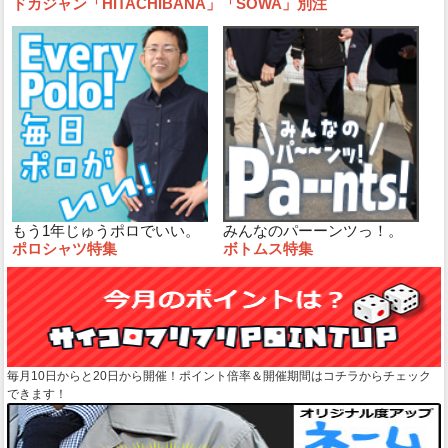
ドカジャン「HITACHIBANA」「SOWA」別注
もう1年じゅうポロでいい。
みんなのパーーンツっ！。
ポロシャツ特集
ボトムス特集
毎月10日からと20日から開催！ポイント倍率＆開催期間はコチラからチェック
できます！