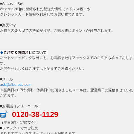
■Amazon Pay
Amazon.co.jpに登録された配送先情報（アドレス帳）や
クレジットカード情報を利用してお買い物できます。
■楽天Pay
お持ちの楽天IDでの決済が可能。ご購入後にポイントが付与されます。
ネットショッピング以外にも、お電話またはファックスでのご注文も承っておりま
す。
お問合せもしくはご注文は下記までご連絡ください。
■メール
ask@alberotto.com
※営業日の17時以降・休業日中に頂きましたメールは、翌営業日に返信させていた
だきます。
■お電話（フリーコール）
0120-38-1129
（平日9時～17時受付）
■ファックスでのご注文
ＰＤＦのファックスオーダーシートが開きます。