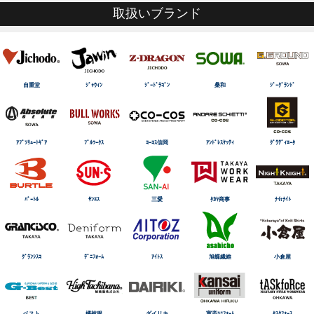
取扱いブランド
自重堂
ｼﾞｬｳｨﾝ
ｼﾞｰﾄﾞﾗｺﾞﾝ
桑和
ｼﾞｰｸﾞﾗﾝﾄﾞ
ｱﾌﾞｿﾘｭｰﾄｷﾞｱ
ﾌﾞﾙﾜｰｸｽ
ｺｰｺｽ信岡
ｱﾝﾄﾞﾚｽｹｯﾃｨ
ｸﾞﾗﾃﾞｨｴｰﾀ
ﾊﾞｰﾄﾙ
ｻﾝｴｽ
三愛
ﾀｶﾔ商事
ﾅｲtﾅｲﾄ
ｸﾞﾗﾝｼｽｺ
ﾃﾞﾆﾌｫｰﾑ
ｱｲﾄｽ
旭蝶繊維
小倉屋
ベスト
橘被服
ダイリキ
寛斎ﾕﾆﾌｫｰﾑ
ﾀｽｸﾌｫｰｽ