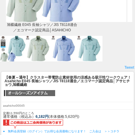
旭蝶繊維 E045 長袖シャツ／JIS T8118適合
／エコマーク認定商品│ASAHICHO
Tweet
【春夏～通年】クラスター帯電防止素材使用の涼感ある吸汗性ワークウェア！
Asahicho E045 長袖シャツ／JIS T8118適合／エコマーク認定商品│アサヒチ
ョウ,旭蝶繊維
asahicho00045
定価11,550円のところ
通常価格（税込み）
6,182円
(本体価格:5,620円)
● 無料会員登録（ログイン）でお得な会員価格になります！ ご入会は ＞＞コチラ