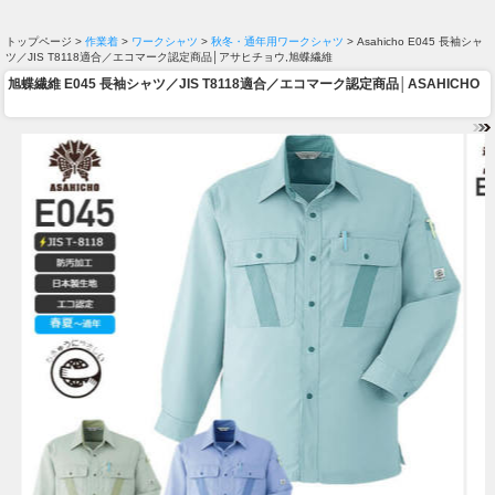
トップページ >
作業着
>
ワークシャツ
>
秋冬・通年用ワークシャツ
> Asahicho E045 長袖シャ
ツ／JIS T8118適合／エコマーク認定商品│アサヒチョウ,旭蝶繊維
旭蝶繊維 E045 長袖シャツ／JIS T8118適合／エコマーク認定商品│ASAHICHO