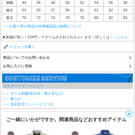
肩幅
44
46
48
50
52
54
56
58
袖丈
53
55
57
59
61
61
62
63
着丈
70
72
74
76
78
80
82
83
＞＞お取り寄せ商品の在庫確認及び納期について
★刺繍が安い！324円～でネームが入れられちゃいます！詳しくは
＞＞こちら。
レビューを書く
商品についてのお問い合わせ
お気に入りに登録
カスタマイズ・メニュー
＞＞ ネーム刺繍(会社名、個人名など)
＞＞ 裾上げ
＞＞ 安全宣言ワッペンとりつけ
ご一緒にいかがですか。関連商品などおすすめアイテム