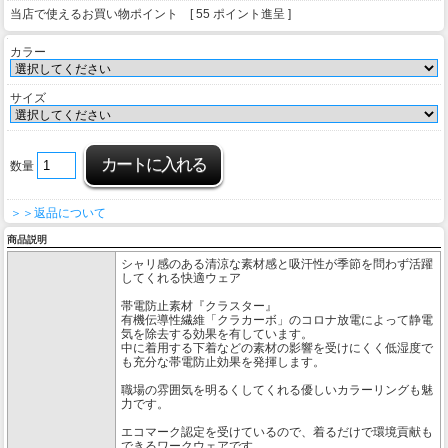
当店で使えるお買い物ポイント [ 55 ポイント進呈 ]
カラー
サイズ
数量
＞＞返品について
商品説明
シャリ感のある清涼な素材感と吸汗性が季節を問わず活躍
してくれる快適ウェア
帯電防止素材『クラスター』
有機伝導性繊維「クラカーボ」のコロナ放電によって静電
気を除去する効果を有しています。
中に着用する下着などの素材の影響を受けにくく低湿度で
も充分な帯電防止効果を発揮します。
職場の雰囲気を明るくしてくれる優しいカラーリングも魅
力です。
エコマーク認定を受けているので、着るだけで環境貢献も
できるワークウェアです。