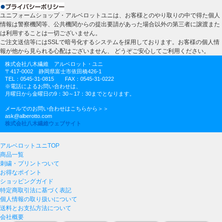
ユニフォームショップ・アルベロットユニは、お客様とのやり取りの中で得た個人
情報は警察機関等、公共機関からの提出要請があった場合以外の第三者に譲渡また
は利用することは一切ございません。
ご注文送信等にはSSLで暗号化するシステムを採用しております。お客様の個人情
報が他から見られる心配はございません、 どうぞご安心してご利用ください。
株式会社八木繊維 アルベロット・ユニ
〒417-0002 静岡県富士市依田橋426-1
TEL：0545-31-0815 FAX：0545-31-0222
※電話によるお問い合わせは、
月曜日から金曜日の9：30～17：30までとなります。
メールでのお問い合わせはこちらから＞＞
ask@alberotto.com
株式会社八木繊維ウェブサイト
アルベロットユニTOP
商品一覧
刺繍・プリントついて
お得なポイント
ショッピングガイド
特定商取引法に基づく表記
個人情報の取り扱いについて
送料とお支払方法について
会社概要