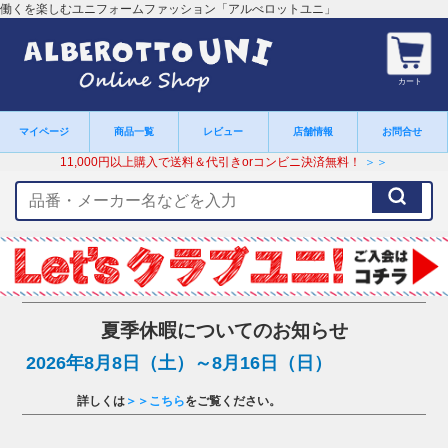
働くを楽しむユニフォームファッション「アルべロットユニ」
カート
マイページ
商品一覧
レビュー
店舗情報
お問合せ
11,000円以上購入で送料＆代引きorコンビニ決済無料！
＞＞
検
索
キ
ー
ワ
ー
ド
夏季休暇についてのお知らせ
2026年8月8日（土）～8月16日（日）
詳しくは
＞＞こちら
をご覧ください。