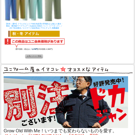
【秋冬～通年】クラレのピュリア66生地採用の帯電防止も備えた撥水・
撥油・難溶融ワークウェア！
Asahicho E8510 パンツ（ツータック）／
JIS T8118適合／エコマーク認定商品│アサヒチョウ,旭蝶繊維
通常価格（税込み）
5,478円
(本体価格:4,980円)
Grow Old With Me！いつまでも変わらないものを愛す。