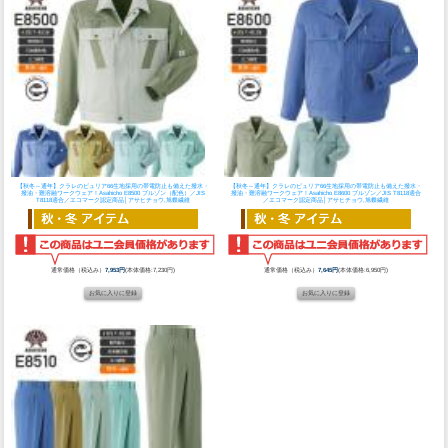
【秋冬～通年】クラレのピュリア66生地採用の帯電防止も備えた撥水・
【秋冬～通年】クラレのピュリア66生地採用の帯電防止も備えた撥水・
撥油・難溶融ワークウェア！
Asahicho E8500 ブルゾン（配色）／JIS
撥油・難溶融ワークウェア！
Asahicho E8600 ブルゾン／JIS T8118適合
T8118適合／エコマーク認定商品│アサヒチョウ,旭蝶繊維
／エコマーク認定商品│アサヒチョウ,旭蝶繊維
通常価格（税込み）
7,953円
(本体価格:7,230円)
通常価格（税込み）
7,645円
(本体価格:6,950円)