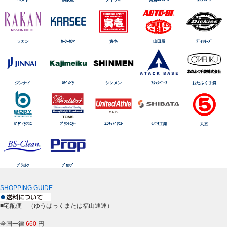
ラカン
ｶｰｼｰｶｼﾏ
寅壱
山田辰
ﾃﾞｨｯｷｰｽﾞ
ジンナイ
ｶｼﾞﾒｲｸ
シンメン
ｱﾀｯｸﾍﾞｰｽ
おたふく手袋
ﾎﾞﾃﾞｨﾀﾌﾈｽ
ﾌﾟﾘﾝﾄｽﾀｰ
ﾕﾆﾃｯﾄﾞｱｽﾚ
ｼﾊﾞﾗ工業
丸五
ﾌﾞﾗｽﾄﾝ
ﾌﾟﾛｯﾌﾟ
SHOPPING GUIDE
■宅配便 （ゆうぱっくまたは福山通運）
全国一律
660
円