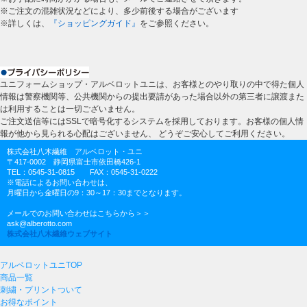
※ご注文の混雑状況などにより、多少前後する場合がございます
※詳しくは、
『ショッピングガイド』
をご参照ください。
ユニフォームショップ・アルベロットユニは、お客様とのやり取りの中で得た個人
情報は警察機関等、公共機関からの提出要請があった場合以外の第三者に譲渡また
は利用することは一切ございません。
ご注文送信等にはSSLで暗号化するシステムを採用しております。お客様の個人情
報が他から見られる心配はございません、 どうぞご安心してご利用ください。
株式会社八木繊維 アルベロット・ユニ
〒417-0002 静岡県富士市依田橋426-1
TEL：0545-31-0815 FAX：0545-31-0222
※電話によるお問い合わせは、
月曜日から金曜日の9：30～17：30までとなります。
メールでのお問い合わせはこちらから＞＞
ask@alberotto.com
株式会社八木繊維ウェブサイト
アルベロットユニTOP
商品一覧
刺繍・プリントついて
お得なポイント