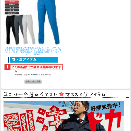
【春夏向け】女性スタッフが女性のために考えた、レディースワークパ
ンツ
コーコス信岡 A-2074 消臭・ストレッチ レディーススラックス（後
ろシャーリング）／JIS T8118適合│ANDARESCHIETTI（アンドレスケ
ッティ）［17AW］
通常価格（税込み）
4,015円
(本体価格:3,650円)