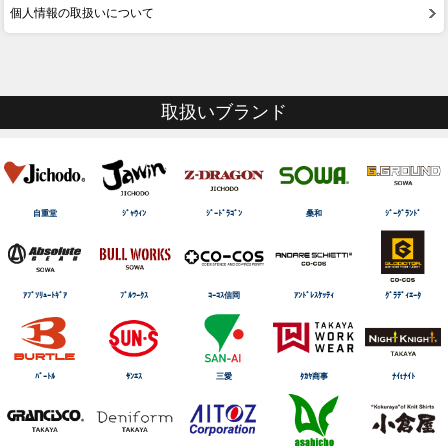
個人情報の取扱いについて
取扱いブランド
自重堂
ｼﾞｬｳｨﾝ
ｼﾞｰﾄﾞﾗｺﾞﾝ
桑和
ｼﾞｰｸﾞﾗﾝﾄﾞ
ｱﾌﾞｿﾘｭｰﾄｷﾞｱ
ﾌﾞﾙﾜｰｸｽ
ｺｰｺｽ信岡
ｱﾝﾄﾞﾚｽｹｯﾃｨ
ｸﾞﾗﾃﾞｨｴｰﾀ
ﾊﾞｰﾄﾙ
ｻﾝｴｽ
三愛
ﾀｶﾔ商事
ﾅｲtﾅｲﾄ