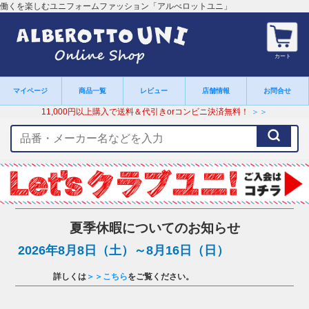
働くを楽しむユニフォームファッション「アルべロットユニ」
カート
マイページ
商品一覧
レビュー
店舗情報
お問合せ
11,000円以上購入で送料＆代引きorコンビニ決済無料！
＞＞
検
索
キ
ー
ワ
ー
ド
夏季休暇についてのお知らせ
2026年8月8日（土）～8月16日（日）
詳しくは
＞＞こちら
をご覧ください。