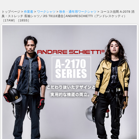
トップページ >
作業着
>
ワークシャツ
>
秋冬・通年用ワークシャツ
> コーコス信岡 A-2078 消
臭・ストレッチ 長袖シャツ／JIS T8118適合│ANDARESCHIETTI（アンドレスケッティ）
［17AW］［18SS］