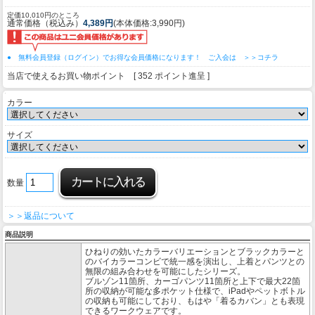
定価10,010円のところ
通常価格（税込み）
4,389円
(本体価格:3,990円)
● 無料会員登録（ログイン）でお得な会員価格になります！ ご入会は ＞＞コチラ
当店で使えるお買い物ポイント [ 352 ポイント進呈 ]
カラー
サイズ
数量
＞＞返品について
商品説明
ひねりの効いたカラーバリエーションとブラックカラーと
のバイカラーコンビで統一感を演出し、上着とパンツとの
無限の組み合わせを可能にしたシリーズ。
ブルゾン11箇所、カーゴパンツ11箇所と上下で最大22箇
所の収納が可能な多ポケット仕様で、iPadやペットボトル
の収納も可能にしており、もはや「着るカバン」とも表現
できるワークウェアです。