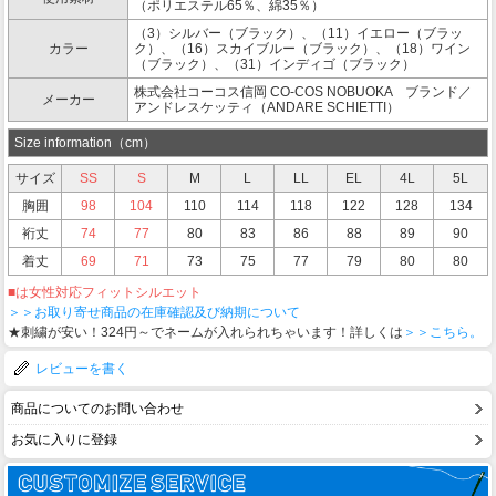
（ポリエステル65％、綿35％）
（3）シルバー（ブラック）、（11）イエロー（ブラッ
カラー
ク）、（16）スカイブルー（ブラック）、（18）ワイン
（ブラック）、（31）インディゴ（ブラック）
株式会社コーコス信岡 CO-COS NOBUOKA ブランド／
メーカー
アンドレスケッティ（ANDARE SCHIETTI）
Size information（cm）
サイズ
SS
S
M
L
LL
EL
4L
5L
胸囲
98
104
110
114
118
122
128
134
裄丈
74
77
80
83
86
88
89
90
着丈
69
71
73
75
77
79
80
80
■は女性対応フィットシルエット
＞＞お取り寄せ商品の在庫確認及び納期について
★刺繍が安い！324円～でネームが入れられちゃいます！詳しくは
＞＞こちら。
レビューを書く
商品についてのお問い合わせ
お気に入りに登録