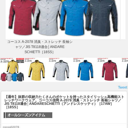
コーコス A-2078 消臭・ストレッチ 長袖シ
ャツ／JIS T8118適合│ANDARE
SCHIETTI［18SS］
Tweet
【通年】抜群の収納力たくさんのポケットを持ったスタイリッシュ高機能スト
レッチワークウェア。
コーコス信岡 A-2078 消臭・ストレッチ 長袖シャツ／
JIS T8118適合│ANDARESCHIETTI（アンドレスケッティ）［17AW］
［18SS］
cocos02078