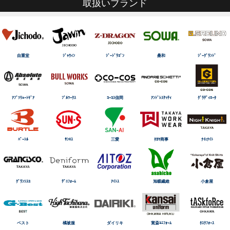
取扱いブランド
自重堂
ｼﾞｬｳｨﾝ
ｼﾞｰﾄﾞﾗｺﾞﾝ
桑和
ｼﾞｰｸﾞﾗﾝﾄﾞ
ｱﾌﾞｿﾘｭｰﾄｷﾞｱ
ﾌﾞﾙﾜｰｸｽ
ｺｰｺｽ信岡
ｱﾝﾄﾞﾚｽｹｯﾃｨ
ｸﾞﾗﾃﾞｨｴｰﾀ
ﾊﾞｰﾄﾙ
ｻﾝｴｽ
三愛
ﾀｶﾔ商事
ﾅｲtﾅｲﾄ
ｸﾞﾗﾝｼｽｺ
ﾃﾞﾆﾌｫｰﾑ
ｱｲﾄｽ
旭蝶繊維
小倉屋
ベスト
橘被服
ダイリキ
寛斎ﾕﾆﾌｫｰﾑ
ﾀｽｸﾌｫｰｽ