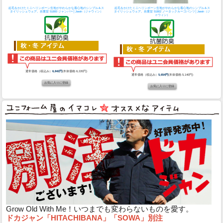
起毛をかけたミニヘリンボーン生地がやわらかな着心地のシンプル＆ス
起毛をかけたミニヘリンボーン生地がやわらかな着心地のシンプル＆ス
タイリッシュウェア。
自重堂 51800 ジャンパー│Jawin（ジャウィン）
タイリッシュウェア。
自重堂 51802 ノータックカーゴパンツ│Jawin（ジ
ャウィン）
通常価格（税込み）
6,842円
(本体価格:6,220円)
通常価格（税込み）
5,654円
(本体価格:5,140円)
Grow Old With Me！いつまでも変わらないものを愛す。
ドカジャン「HITACHIBANA」「SOWA」別注