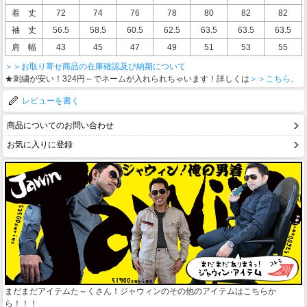
着 丈
72
74
76
78
80
82
82
袖 丈
56.5
58.5
60.5
62.5
63.5
63.5
63.5
肩 幅
43
45
47
49
51
53
55
＞＞お取り寄せ商品の在庫確認及び納期について
★刺繍が安い！324円～でネームが入れられちゃいます！詳しくは
＞＞こちら。
レビューを書く
商品についてのお問い合わせ
お気に入りに登録
まだまだアイテムた～くさん！ジャウィンのその他のアイテムはこちらか
ら！！！