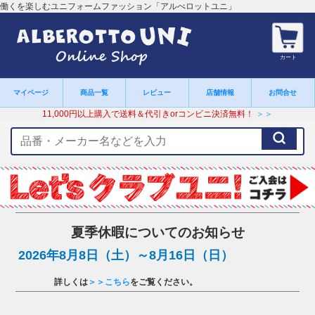
働くを楽しむユニフォームファッション「アルべロットユニ」
カート
マイページ
商品一覧
レビュー
店舗情報
お問合せ
11,000円以上購入で送料＆代引きorコンビニ決済無料！
＞＞
検
索
キ
ー
ワ
ー
ド
夏季休暇についてのお知らせ
2026年8月8日（土）～8月16日（日）
詳しくは
＞＞こちら
をご覧ください。