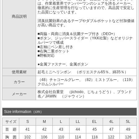
は、作業着業界でナンバーワンのシェアを誇るメーカー。
徹底的に生産管理を行なっていますので、高品質で安定し
た品質になっています。
商品説明
消臭抗菌効果のあるテープやダブルポケットなど付加価値
が高い商品です。
■両脇・両肩に消臭＆抗菌テープ付き（DEO+）
■ボタン、ジッパースライダー（YKK社製）などオリジナ
ルパーツで構成
■左袖にペン差し付き
■右胸二重ポケット
■野帳対応
●金属ファスナー、金属ボタン
使用素材
起毛ミニヘリンボン （ポリエステル65％、綿35％）
（48）チャコールグレー、（82）ミストブルー、（119）
カラー
クロムシルバー
株式会社自重堂 （jichodo、じちょうどう）、ブランド
メーカー
名／JAWIN （ジャウィン）
Size information（cm）
サイズ
S
M
L
LL
EL
4L
5L
首 廻
41
42
43
44
45
47
49
胸 囲
102
106
110
114
118
122
126