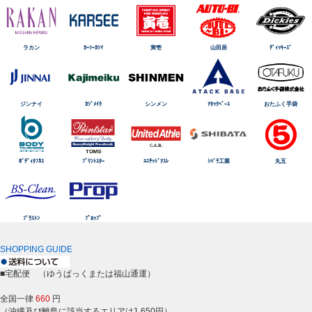
ラカン
ｶｰｼｰｶｼﾏ
寅壱
山田辰
ﾃﾞｨｯｷｰｽﾞ
ジンナイ
ｶｼﾞﾒｲｸ
シンメン
ｱﾀｯｸﾍﾞｰｽ
おたふく手袋
ﾎﾞﾃﾞｨﾀﾌﾈｽ
ﾌﾟﾘﾝﾄｽﾀｰ
ﾕﾆﾃｯﾄﾞｱｽﾚ
ｼﾊﾞﾗ工業
丸五
ﾌﾞﾗｽﾄﾝ
ﾌﾟﾛｯﾌﾟ
SHOPPING GUIDE
■宅配便 （ゆうぱっくまたは福山通運）
全国一律
660
円
（沖縄及び離島に該当するエリアは1,650円）