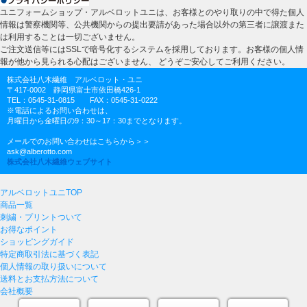
ユニフォームショップ・アルベロットユニは、お客様とのやり取りの中で得た個人
情報は警察機関等、公共機関からの提出要請があった場合以外の第三者に譲渡また
は利用することは一切ございません。
ご注文送信等にはSSLで暗号化するシステムを採用しております。お客様の個人情
報が他から見られる心配はございません、 どうぞご安心してご利用ください。
株式会社八木繊維 アルベロット・ユニ
〒417-0002 静岡県富士市依田橋426-1
TEL：0545-31-0815 FAX：0545-31-0222
※電話によるお問い合わせは、
月曜日から金曜日の9：30～17：30までとなります。
メールでのお問い合わせはこちらから＞＞
ask@alberotto.com
株式会社八木繊維ウェブサイト
アルベロットユニTOP
商品一覧
刺繍・プリントついて
お得なポイント
ショッピングガイド
特定商取引法に基づく表記
個人情報の取り扱いについて
送料とお支払方法について
会社概要