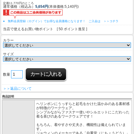
定価11,770円のところ
通常価格（税込み）
5,654円
(本体価格:5,140円)
● 無料会員登録（ログイン）でお得な会員価格になります！ ご入会は ＞＞コチラ
当店で使えるお買い物ポイント [ 50 ポイント進呈 ]
カラー
サイズ
数量
＞＞返品について
商品説明
ヘリンボンにうっすらと起毛をかけた温かみのある素材感
が特徴のワークウェア。
シンプルながらファスナー使いやシルエットにこだわった
着る喜びのあるワークウェアです！
もちろん、着やすさや丈夫さ、機能性は備えられていま
す。
ジャウィンのメーカーである「自重堂（じちょうどう）」