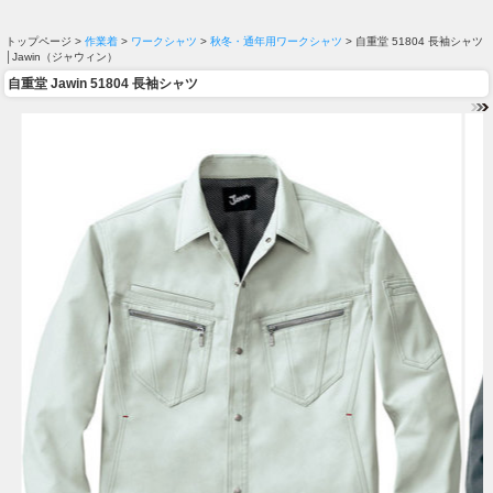
トップページ >
作業着
>
ワークシャツ
>
秋冬・通年用ワークシャツ
> 自重堂 51804 長袖シャツ
│Jawin（ジャウィン）
自重堂 Jawin 51804 長袖シャツ