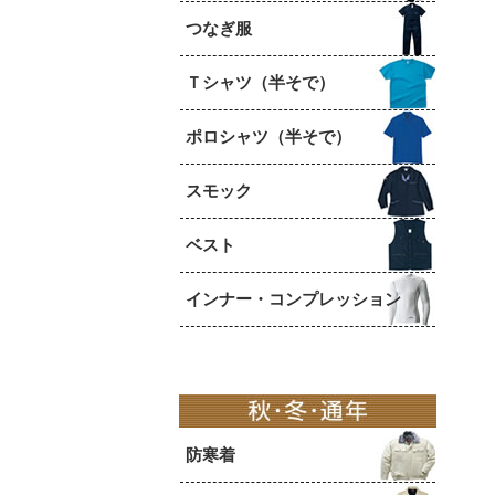
つなぎ服
Ｔシャツ（半そで）
ポロシャツ（半そで）
スモック
ベスト
インナー・コンプレッション
防寒着