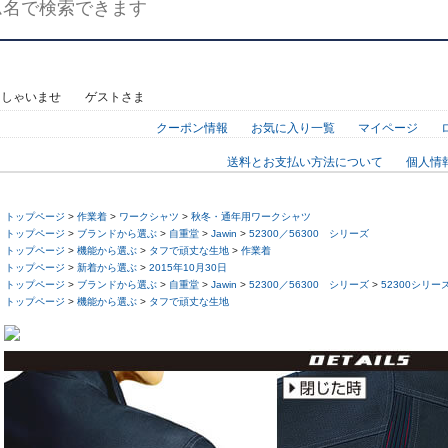
っしゃいませ ゲストさま
クーポン情報
お気に入り一覧
マイページ
送料とお支払い方法について
個人情
トップページ
>
作業着
>
ワークシャツ
>
秋冬・通年用ワークシャツ
トップページ
>
ブランドから選ぶ
>
自重堂
>
Jawin
>
52300／56300 シリーズ
トップページ
>
機能から選ぶ
>
タフで頑丈な生地
>
作業着
トップページ
>
新着から選ぶ
>
2015年10月30日
トップページ
>
ブランドから選ぶ
>
自重堂
>
Jawin
>
52300／56300 シリーズ
>
52300シリ
トップページ
>
機能から選ぶ
>
タフで頑丈な生地