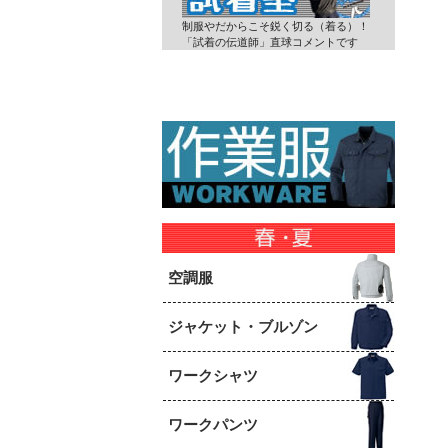
制服やだからこそ鋭く切る（着る）！
「試着の伝道師」直球コメントです
空調服
ジャケット・ブルゾン
ワークシャツ
ワークパンツ