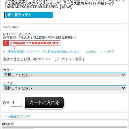
テム充実のマルチスペックシリーズ。
コーコス信岡 A-4077 半袖シャツ
│ANDARESCHIETTI MULTISPEC［18AW］
cocos04077
定価7,150円のところ
通常価格（税込み）
3,124円
(本体価格:2,840円)
● 無料会員登録（ログイン）でお得な会員価格になります！ ご入会は ＞＞コチラ
当店で使えるお買い物ポイント [ 28 ポイント進呈 ]
カラー
サイズ
数量
＞＞返品について
商品説明