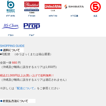
ﾎﾞﾃﾞｨﾀﾌﾈｽ
ﾌﾟﾘﾝﾄｽﾀｰ
ﾕﾆﾃｯﾄﾞｱｽﾚ
ｼﾊﾞﾗ工業
丸五
ﾌﾞﾗｽﾄﾝ
ﾌﾟﾛｯﾌﾟ
SHOPPING GUIDE
■宅配便 （ゆうぱっくまたは福山通運）
全国一律
660
円
（沖縄及び離島に該当するエリアは1,650円）
税込11,000円以上お買い上げで送料無料！
（沖縄及び離島に該当するエリアは適応されません）
※詳しくは
『配送について』
をご参照ください