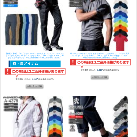
【春夏～通年】『カブらないコーデ』をかなえる、ウェア～シューズま
5号～5Lまでのサイジングと使えるカラーにこだわりアリ。アイテム充実
でアイテム充実のマルチスペックシリーズ。
コーコス信岡 A-4075 ノー
のマルチスペックシリーズ。
コーコス信岡 A-4377 半袖ポロシャツ
タックカーゴパンツ│ANDARESCHIETTI MULTISPEC［18AW］
│ANDARESCHIETTI MULTISPEC［17SS］
通常価格（税込み）
1,980円
(本体価格:1,800円)
通常価格（税込み）
3,212円
(本体価格:2,920円)