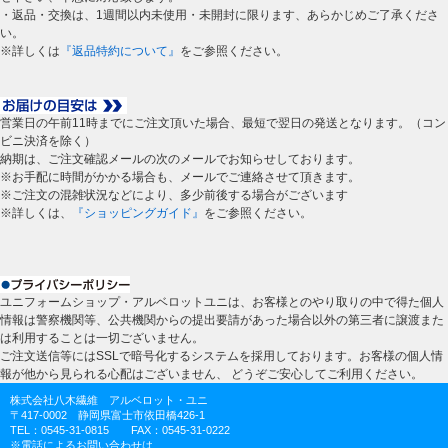
・返品・交換は、1週間以内未使用・未開封に限ります、あらかじめご了承くださ
い。
※詳しくは
『返品特約について』
をご参照ください。
営業日の午前11時までにご注文頂いた場合、最短で翌日の発送となります。（コン
ビニ決済を除く）
納期は、ご注文確認メールの次のメールでお知らせしております。
※お手配に時間がかかる場合も、メールでご連絡させて頂きます。
※ご注文の混雑状況などにより、多少前後する場合がございます
※詳しくは、
『ショッピングガイド』
をご参照ください。
ユニフォームショップ・アルベロットユニは、お客様とのやり取りの中で得た個人
情報は警察機関等、公共機関からの提出要請があった場合以外の第三者に譲渡また
は利用することは一切ございません。
ご注文送信等にはSSLで暗号化するシステムを採用しております。お客様の個人情
報が他から見られる心配はございません、 どうぞご安心してご利用ください。
株式会社八木繊維 アルベロット・ユニ
〒417-0002 静岡県富士市依田橋426-1
TEL：0545-31-0815 FAX：0545-31-0222
※電話によるお問い合わせは、