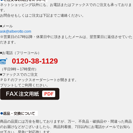
ネットショッピング以外にも、お電話またはファックスでのご注文も承っておりま
す。
お問合せもしくはご注文は下記までご連絡ください。
■メール
ask@alberotto.com
※営業日の17時以降・休業日中に頂きましたメールは、翌営業日に返信させていた
だきます。
■お電話（フリーコール）
0120-38-1129
（平日9時～17時受付）
■ファックスでのご注文
ＰＤＦのファックスオーダーシートが開きます。
プリントしてご利用ください。
商品の品質には万全を期しておりますが、万一、不良品・破損品や・間違った商品
のお届けなどがございましたら、商品到着後、7日以内にお電話かメールでお知ら
せ下さい、早急に対応致します。