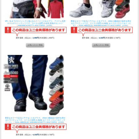
5号～5Lまでのサイジングと使えるカラーにこだわりアリ。アイテム充実
豊富なカラーで足元にアクセントをプラス。JSAA A種認定の基本を押さ
のマルチスペックシリーズ。
コーコス信岡 A-4378 長袖ポロシャツ
えたワークシューズ。
コーコス信岡 A-44000 セーフティスニーカー（ヒ
│ANDARESCHIETTI MULTISPEC［17SS］
モ）／JSAA A種認定品│ANDARESCHIETTI MULTISPEC［17SS］
通常価格（税込み）
2,090円
(本体価格:1,900円)
通常価格（税込み）
4,103円
(本体価格:3,730円)
豊富なカラーで足元にアクセントをプラス。JSAA A種認定の基本を押さ
えたワークシューズ。
コーコス信岡 A-45000 セーフティスニーカー（マ
ジック）／JSAA A種認定品│ANDARESCHIETTI MULTISPEC［17SS］
通常価格（税込み）
4,103円
(本体価格:3,730円)