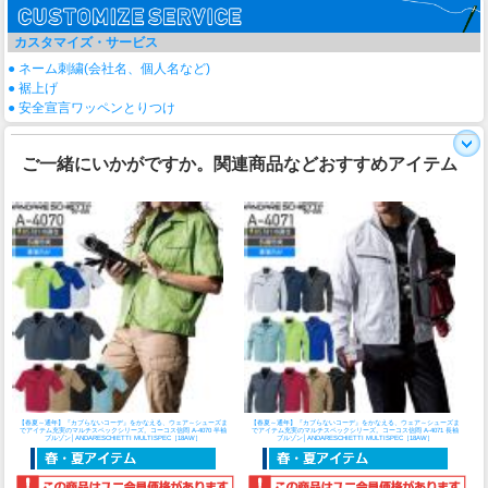
カスタマイズ・サービス
● ネーム刺繍(会社名、個人名など)
● 裾上げ
● 安全宣言ワッペンとりつけ
ご一緒にいかがですか。関連商品などおすすめアイテム
【春夏～通年】『カブらないコーデ』をかなえる、ウェア～シューズま
【春夏～通年】『カブらないコーデ』をかなえる、ウェア～シューズま
でアイテム充実のマルチスペックシリーズ。
コーコス信岡 A-4070 半袖
でアイテム充実のマルチスペックシリーズ。
コーコス信岡 A-4071 長袖
ブルゾン│ANDARESCHIETTI MULTISPEC［18AW］
ブルゾン│ANDARESCHIETTI MULTISPEC［18AW］