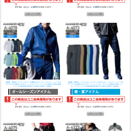
通常価格（税込み）
3,740円
(本体価格:3,400円)
通常価格（税込み）
3,795円
(本体価格:3,450円)
【春夏～通年】コーディネイトで個性をアピール！ウェア～シューズま
【春夏～通年】『カブらないコーデ』をかなえる、ウェア～シューズま
でアイテム充実のマルチスペックシリーズ。
コーコス信岡 A-4078 長袖
でアイテム充実のマルチスペックシリーズ。
コーコス信岡 A-4073 ノー
シャツ│ANDARESCHIETTI MULTISPEC［18AW］
タックスラックス│ANDARESCHIETTI MULTISPEC［18AW］
通常価格（税込み）
3,179円
(本体価格:2,890円)
通常価格（税込み）
3,157円
(本体価格:2,870円)