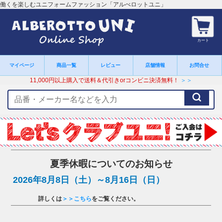
働くを楽しむユニフォームファッション「アルべロットユニ」
カート
マイページ
商品一覧
レビュー
店舗情報
お問合せ
11,000円以上購入で送料＆代引きorコンビニ決済無料！
＞＞
検
索
キ
ー
ワ
ー
ド
夏季休暇についてのお知らせ
2026年8月8日（土）～8月16日（日）
詳しくは
＞＞こちら
をご覧ください。