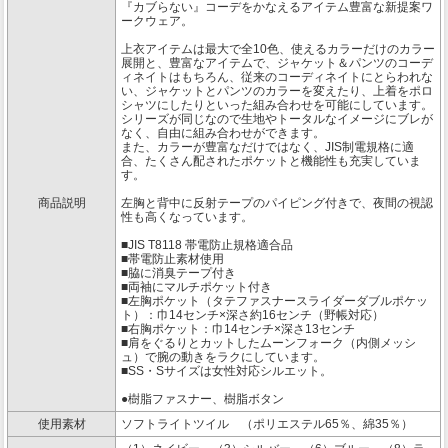
『カブらない』コーデをかなえるアイテム豊富な新提案ワ
ークウェア。
上衣アイテムは最大で全10色、使えるカラーだけのカラー
展開と、豊富なアイテムで、ジャケット＆パンツのコーデ
ィネイトはもちろん、従来のコーディネイトにとらわれな
い、ジャケットとパンツのカラーを変えたり、上着をポロ
シャツにしたりといった組み合わせを可能にしています。
シリーズが同じなので生地やトータルなイメージにブレが
なく、自由に組み合わせができます。
また、カラーが豊富なだけではなく、JIS制電規格に適
合、たくさん配されたポケットと機能性も充実していま
す。
商品説明
左胸と背中に反射テープのパイピング付きで、夜間の視認
性も高くなっています。
■JIS T8118 帯電防止規格適合品
■帯電防止素材使用
■脇に消臭テープ付き
■両袖にマルチポケット付き
■左胸ポケット（タテファスナースライダーダブルポケッ
ト）：巾14センチ×深さ約16センチ（野帳対応）
■右胸ポケット：巾14センチ×深さ13センチ
■肩をぐるりとカットしたムーンフォーク（内側メッシ
ュ）で腕の動きをラクにしています。
■SS・Sサイズは女性対応シルエット。
●樹脂ファスナー、樹脂ボタン
使用素材
ソフトライトツイル （ポリエステル65％、綿35％）