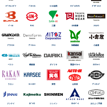
ｱﾌﾞｿﾘｭｰﾄｷﾞｱ
ﾌﾞﾙﾜｰｸｽ
ｺｰｺｽ信岡
ｱﾝﾄﾞﾚｽｹｯﾃｨ
ｸﾞﾗﾃﾞｨｴｰﾀ
ﾊﾞｰﾄﾙ
ｻﾝｴｽ
三愛
ﾀｶﾔ商事
ﾅｲtﾅｲﾄ
ｸﾞﾗﾝｼｽｺ
ﾃﾞﾆﾌｫｰﾑ
ｱｲﾄｽ
旭蝶繊維
小倉屋
ベスト
橘被服
ダイリキ
寛斎ﾕﾆﾌｫｰﾑ
ﾀｽｸﾌｫｰｽ
ラカン
ｶｰｼｰｶｼﾏ
寅壱
山田辰
ﾃﾞｨｯｷｰｽﾞ
ジンナイ
ｶｼﾞﾒｲｸ
シンメン
ｱﾀｯｸﾍﾞｰｽ
おたふく手袋