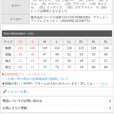
（1）ネイビー、（3）シルバー、（6）ブルー、（8）ラ
イム、（9）グリーン、（13）ブラック、（14）キャメ
カラー
ル、（31）インディゴ、（33）グラファイト ※（20）
レッドは廃色となりました
株式会社コーコス信岡 CO-COS NOBUOKA ブランド／
メーカー
アンドレスケッティ（ANDARE SCHIETTI）
Size information（cm）
サイズ
SS
S
M
L
LL
EL
4L
5L
胸囲
102
106
110
114
118
122
128
134
肩幅
43
45
47
49
51
53
55
60
袖丈
22
23
24
25
26
26
27
27
着丈
69
71
73
75
77
79
80
80
■は女性対応フィットシルエット
＞＞お取り寄せ商品の在庫確認及び納期について
★刺繍が安い！324円～でネームが入れられちゃいます！詳しくは
＞＞こちら。
レビューを書く
商品についてのお問い合わせ
お気に入りに登録