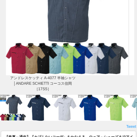
アンドレスケッティ A-4077 半袖シャツ
│ANDARE SCHIETTI コーコス信岡
［17SS］
Tweet
【春夏～通年】『カブらないコーデ』をかなえる、ウェア～シューズまでアイ