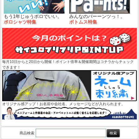
もう1年じゅうポロでいい。
みんなのパーーンツっ！。
ポロシャツ特集
ボトムス特集
毎月10日からと20日から開催！ポイント倍率＆開催期間はコチラからチェック
できます！
オリジナル感アップ！お名前や会社名、メッセージなどが入れられます。
商品検索