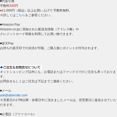
■代金引換
手数料
330円
●
11,000円（税込）以上お買い上げで 手数料無料。
※詳しくは
こちら
をご参照ください。
■Amazon Pay
Amazon.co.jpに登録された配送先情報（アドレス帳）や
クレジットカード情報を利用してお買い物できます。
■楽天Pay
お持ちの楽天IDでの決済が可能。ご購入後にポイントが付与されます。
ネットショッピング以外にも、お電話またはファックスでのご注文も承っておりま
す。
お問合せもしくはご注文は下記までご連絡ください。
■メール
ask@alberotto.com
※営業日の17時以降・休業日中に頂きましたメールは、翌営業日に返信させていた
だきます。
■お電話（フリーコール）