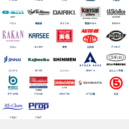
ベスト
橘被服
ダイリキ
寛斎ﾕﾆﾌｫｰﾑ
ﾀｽｸﾌｫｰｽ
ラカン
ｶｰｼｰｶｼﾏ
寅壱
山田辰
ﾃﾞｨｯｷｰｽﾞ
ジンナイ
ｶｼﾞﾒｲｸ
シンメン
ｱﾀｯｸﾍﾞｰｽ
おたふく手袋
ﾎﾞﾃﾞｨﾀﾌﾈｽ
ﾌﾟﾘﾝﾄｽﾀｰ
ﾕﾆﾃｯﾄﾞｱｽﾚ
ｼﾊﾞﾗ工業
丸五
ﾌﾞﾗｽﾄﾝ
ﾌﾟﾛｯﾌﾟ