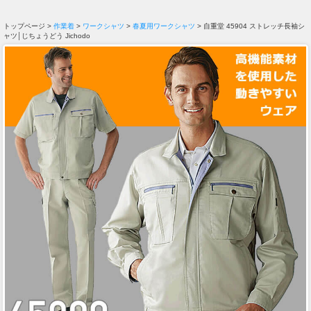
トップページ >
作業着
>
ワークシャツ
>
春夏用ワークシャツ
> 自重堂 45904 ストレッチ長袖シ
ャツ│じちょうどう Jichodo