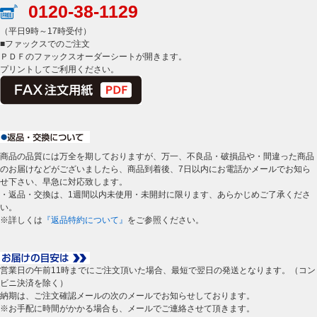
0120-38-1129
（平日9時～17時受付）
■ファックスでのご注文
ＰＤＦのファックスオーダーシートが開きます。
プリントしてご利用ください。
商品の品質には万全を期しておりますが、万一、不良品・破損品や・間違った商品
のお届けなどがございましたら、商品到着後、7日以内にお電話かメールでお知ら
せ下さい、早急に対応致します。
・返品・交換は、1週間以内未使用・未開封に限ります、あらかじめご了承くださ
い。
※詳しくは
『返品特約について』
をご参照ください。
営業日の午前11時までにご注文頂いた場合、最短で翌日の発送となります。（コン
ビニ決済を除く）
納期は、ご注文確認メールの次のメールでお知らせしております。
※お手配に時間がかかる場合も、メールでご連絡させて頂きます。