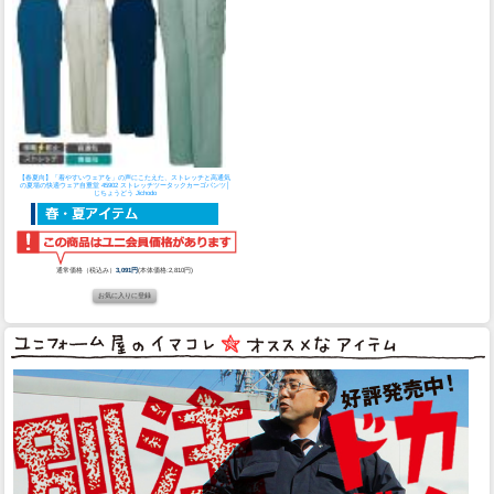
【春夏向】「着やすいウェアを」の声にこたえた、ストレッチと高通気
の夏場の快適ウェア
自重堂 45902 ストレッチツータックカーゴパンツ│
じちょうどう Jichodo
通常価格（税込み）
3,091円
(本体価格:2,810円)