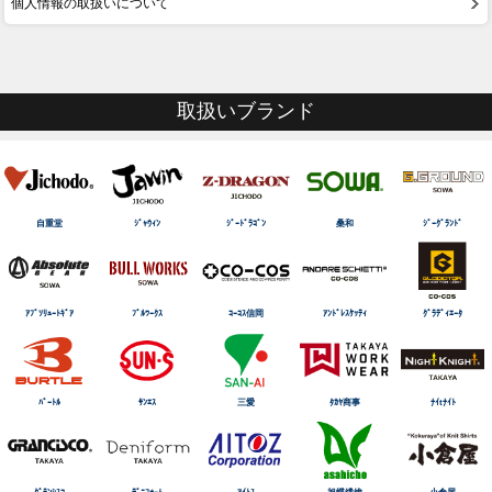
個人情報の取扱いについて
取扱いブランド
自重堂
ｼﾞｬｳｨﾝ
ｼﾞｰﾄﾞﾗｺﾞﾝ
桑和
ｼﾞｰｸﾞﾗﾝﾄﾞ
ｱﾌﾞｿﾘｭｰﾄｷﾞｱ
ﾌﾞﾙﾜｰｸｽ
ｺｰｺｽ信岡
ｱﾝﾄﾞﾚｽｹｯﾃｨ
ｸﾞﾗﾃﾞｨｴｰﾀ
ﾊﾞｰﾄﾙ
ｻﾝｴｽ
三愛
ﾀｶﾔ商事
ﾅｲtﾅｲﾄ
ｸﾞﾗﾝｼｽｺ
ﾃﾞﾆﾌｫｰﾑ
ｱｲﾄｽ
旭蝶繊維
小倉屋