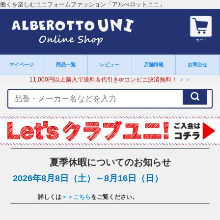
働くを楽しむユニフォームファッション「アルべロットユニ」
カート
マイページ
商品一覧
レビュー
店舗情報
お問合せ
11,000円以上購入で送料＆代引きorコンビニ決済無料！
＞＞
検
索
キ
ー
ワ
ー
ド
夏季休暇についてのお知らせ
2026年8月8日（土）～8月16日（日）
詳しくは
＞＞こちら
をご覧ください。