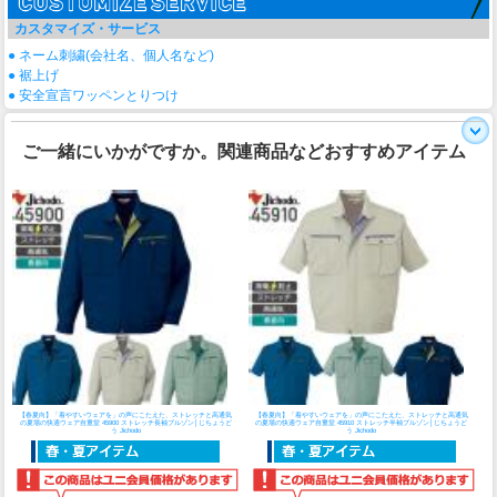
カスタマイズ・サービス
● ネーム刺繍(会社名、個人名など)
● 裾上げ
● 安全宣言ワッペンとりつけ
ご一緒にいかがですか。関連商品などおすすめアイテム
【春夏向】「着やすいウェアを」の声にこたえた、ストレッチと高通気
【春夏向】「着やすいウェアを」の声にこたえた、ストレッチと高通気
の夏場の快適ウェア
自重堂 45900 ストレッチ長袖ブルゾン│じちょうど
の夏場の快適ウェア
自重堂 45910 ストレッチ半袖ブルゾン│じちょうど
う Jichodo
う Jichodo