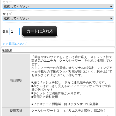
カラー
サイズ
数量
＞＞返品について
商品説明
「動きやすいウェアを」という声に応え、ストレッチ性で
高通気のユニチカ「クールシャワー」を生地に採用してい
ます。
さらにメーカーの自重堂のオリジナルの設計、ウィングア
ーム搭載なので腕のツッパリ感が感じにくく、腕を上げて
も裾がまくれ上がりにくい作りです。
商品説明
■肩にメッシュを配し、さらに通気性を高めています。
■表からはすっきり見えるのにアコーディオン仕様で大容
量の胸ポケット
■ポケットには測量野帳が入ります。
■帯電防止素材使用
●ファスナー／樹脂製、飾りボタンすべて金属製
使用素材
クールシャワートロ （ポリエステル85％、綿15％）