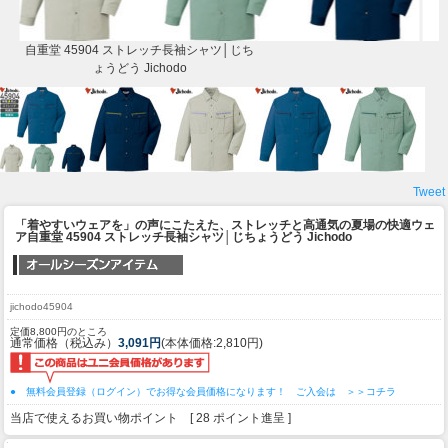
自重堂 45904 ストレッチ長袖シャツ│じち
ょうどう Jichodo
Tweet
「着やすいウェアを」の声にこたえた、ストレッチと高通気の夏場の快適ウェ
ア
自重堂 45904 ストレッチ長袖シャツ│じちょうどう Jichodo
jichodo45904
定価8,800円のところ
通常価格（税込み）
3,091円
(本体価格:2,810円)
● 無料会員登録（ログイン）でお得な会員価格になります！ ご入会は ＞＞コチラ
当店で使えるお買い物ポイント [ 28 ポイント進呈 ]