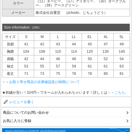
（11）ネービー、（17）アイボリー、（30）ダークブル
カラー
ー、（39）アースグリーン
メーカー
株式会社自重堂 （jichodo、じちょうどう）
Size information（cm）
サイズ
S
M
L
LL
EL
4L
5L
首廻
41
42
43
44
45
47
49
胸囲
104
108
110
114
120
130
140
肩幅
42
44
46
48
50
52
54
袖丈
53
55
57
59
61
61
63
着丈
71
73
75
78
78
80
81
＞＞お取り寄せ商品の在庫確認及び納期について
★刺繍が安い！324円～でネームが入れられちゃいます！詳しくは
＞＞こちら。
レビューを書く
商品についてのお問い合わせ
お気に入りに登録