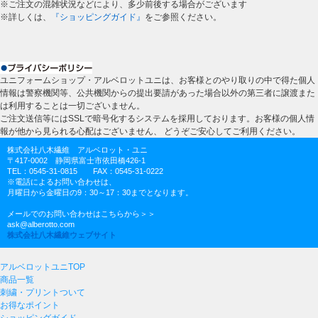
※ご注文の混雑状況などにより、多少前後する場合がございます
※詳しくは、
『ショッピングガイド』
をご参照ください。
ユニフォームショップ・アルベロットユニは、お客様とのやり取りの中で得た個人
情報は警察機関等、公共機関からの提出要請があった場合以外の第三者に譲渡また
は利用することは一切ございません。
ご注文送信等にはSSLで暗号化するシステムを採用しております。お客様の個人情
報が他から見られる心配はございません、 どうぞご安心してご利用ください。
株式会社八木繊維 アルベロット・ユニ
〒417-0002 静岡県富士市依田橋426-1
TEL：0545-31-0815 FAX：0545-31-0222
※電話によるお問い合わせは、
月曜日から金曜日の9：30～17：30までとなります。
メールでのお問い合わせはこちらから＞＞
ask@alberotto.com
株式会社八木繊維ウェブサイト
アルベロットユニTOP
商品一覧
刺繍・プリントついて
お得なポイント