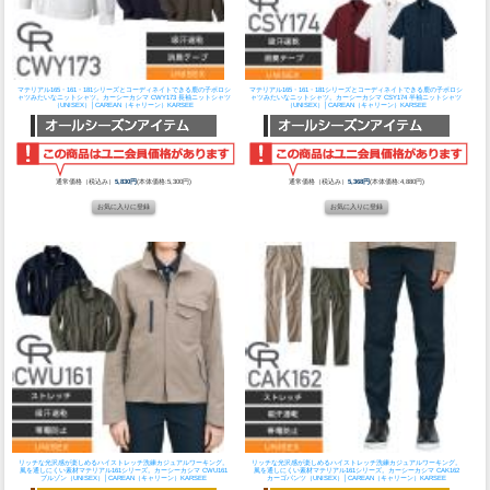
マテリアル165・161・181シリーズとコーディネイトできる鹿の子ポロシ
マテリアル165・161・181シリーズとコーディネイトできる鹿の子ポロシ
ャツみたいなニットシャツ。
カーシーカシマ CWY173 長袖ニットシャツ
ャツみたいなニットシャツ。
カーシーカシマ CSY174 半袖ニットシャツ
（UNISEX）│CAREAN（キャリーン）KARSEE
（UNISEX）│CAREAN（キャリーン）KARSEE
通常価格（税込み）
5,830円
(本体価格:5,300円)
通常価格（税込み）
5,368円
(本体価格:4,880円)
リッチな光沢感が楽しめるハイストレッチ洗練カジュアルワーキング。
リッチな光沢感が楽しめるハイストレッチ洗練カジュアルワーキング。
風を通しにくい素材マテリアル161シリーズ。
カーシーカシマ CWU161
風を通しにくい素材マテリアル161シリーズ。
カーシーカシマ CAK162
ブルゾン（UNISEX）│CAREAN（キャリーン）KARSEE
カーゴパンツ（UNISEX）│CAREAN（キャリーン）KARSEE