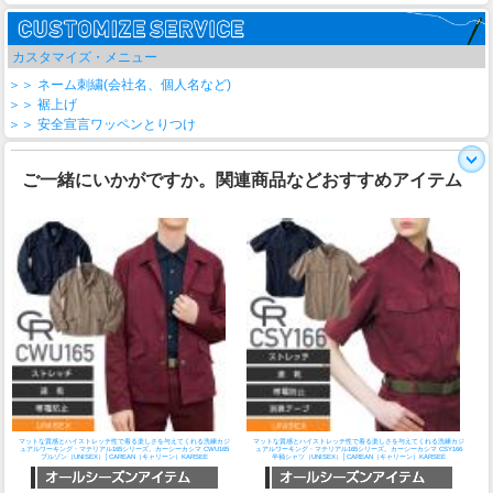
カスタマイズ・メニュー
＞＞ ネーム刺繍(会社名、個人名など)
＞＞ 裾上げ
＞＞ 安全宣言ワッペンとりつけ
ご一緒にいかがですか。関連商品などおすすめアイテム
マットな質感とハイストレッチ性で着る楽しさを与えてくれる洗練カジ
マットな質感とハイストレッチ性で着る楽しさを与えてくれる洗練カジ
ュアルワーキング・マテリアル165シリーズ。
カーシーカシマ CWU165
ュアルワーキング・マテリアル165シリーズ。
カーシーカシマ CSY166
ブルゾン（UNISEX）│CAREAN（キャリーン）KARSEE
半袖シャツ（UNISEX）│CAREAN（キャリーン）KARSEE