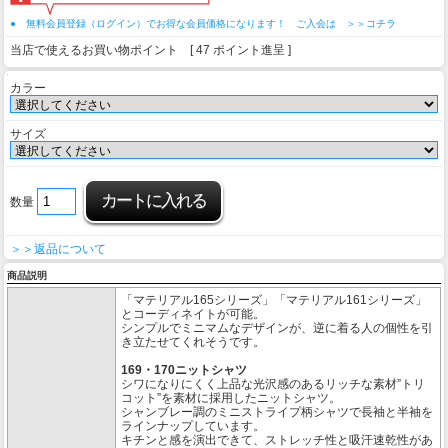
● 無料会員登録（ログイン）でお得な会員価格になります！ ご入会は ＞＞コチラ
当店で使えるお買い物ポイント [ 47 ポイント進呈 ]
カラー
サイズ
数量
＞＞返品について
商品説明
「マテリアル165シリーズ」「マテリアル161シリーズ」
とコーディネイトが可能。
シンプルでミニマムなデザインが、逆に着る人の個性を引
き立たせてくれそうです。
169・170ニットシャツ
シワになりにくく上品な光沢感のあるリッチな素材”トリ
コット”を素材に採用したニットシャツ。
シャンブレー調のミニストライプ柄シャツで長袖と半袖を
ラインナップしています。
キチンと感を演出できて、ストレッチ性と吸汗速乾性があ