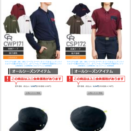
マテリアル165・161・181シリーズとコーディネイトできるニュアンスバ
マテリアル165・161・181シリーズとコーディネイトできるニュアンスバ
イカラーの鹿の子ポロシャツ。
カーシーカシマ CWP171 長袖ポロシャツ
イカラーの鹿の子ポロシャツ。
カーシーカシマ CSP172 半袖ポロシャツ
（UNISEX）│CAREAN（キャリーン）KARSEE
（UNISEX）│CAREAN（キャリーン）KARSEE
通常価格（税込み）
5,522円
(本体価格:5,020円)
通常価格（税込み）
5,214円
(本体価格:4,740円)