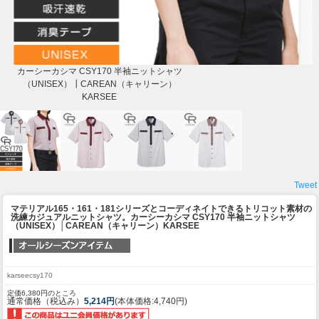
カーシーカシマ CSY170 半袖ニットシャツ
（UNISEX）┃CAREAN（キャリーン）
KARSEE
Tweet
マテリアル165・161・181シリーズとコーディネイトできるトリコット素材の
洗練カジュアルニットシャツ。
カーシーカシマ CSY170 半袖ニットシャツ
（UNISEX）│CAREAN（キャリーン）KARSEE
karseecsy170
定価6,380円のところ
通常価格（税込み）
5,214円
(本体価格:4,740円)