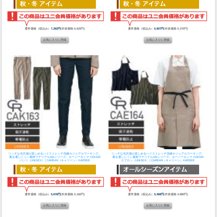
通常価格（税込み）
7,282円
(本体価格:6,620円)
通常価格（税込み）
5,907円
(本体価格:5,370円)
リッチな光沢感が楽しめるハイストレッチ洗練カジュアルワーキング。
リッチな光沢感が楽しめるハイストレッチ洗練カジュアルワーキング。
風を通しにくい素材マテリアル161シリーズ。
カーシーカシマ CAK163
風を通しにくい素材マテリアル161シリーズ。
カーシーカシマ CAE164
パンツ（UNISEX）│CAREAN（キャリーン）KARSEE
エプロン（UNISEX）│CAREAN（キャリーン）KARSEE
通常価格（税込み）
5,676円
(本体価格:5,160円)
通常価格（税込み）
5,368円
(本体価格:4,880円)