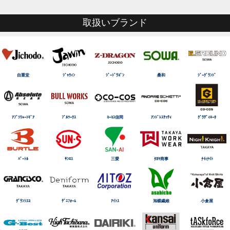
取扱いブランド
自重堂
ｼﾞｬｳｨﾝ
ｼﾞｰﾄﾞﾗｺﾞﾝ
桑和
ｼﾞｰｸﾞﾗﾝﾄﾞ
ｱﾌﾞｿﾘｭｰﾄｷﾞｱ
ﾌﾞﾙﾜｰｸｽ
ｺｰｺｽ信岡
ｱﾝﾄﾞﾚｽｹｯﾃｨ
ｸﾞﾗﾃﾞｨｴｰﾀ
ﾊﾞｰﾄﾙ
ｻﾝｴｽ
三愛
ﾀｶﾔ商事
ﾅｲtﾅｲﾄ
ｸﾞﾗﾝｼｽｺ
ﾃﾞﾆﾌｫｰﾑ
ｱｲﾄｽ
旭蝶繊維
小倉屋