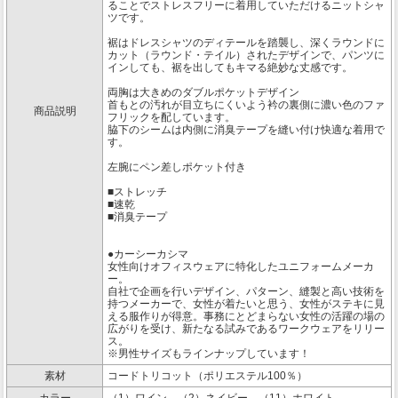
ることでストレスフリーに着用していただけるニットシャ
ツです。
裾はドレスシャツのディテールを踏襲し、深くラウンドに
カット（ラウンド・テイル）されたデザインで、パンツに
インしても、裾を出してもキマる絶妙な丈感です。
両胸は大きめのダブルポケットデザイン
首もとの汚れが目立ちにくいよう衿の裏側に濃い色のファ
商品説明
フリックを配しています。
脇下のシームは内側に消臭テープを縫い付け快適な着用で
す。
左腕にペン差しポケット付き
■ストレッチ
■速乾
■消臭テープ
●カーシーカシマ
女性向けオフィスウェアに特化したユニフォームメーカ
ー。
自社で企画を行いデザイン、パターン、縫製と高い技術を
持つメーカーで、女性が着たいと思う、女性がステキに見
える服作りが得意。事務にとどまらない女性の活躍の場の
広がりを受け、新たなる試みであるワークウェアをリリー
ス。
※男性サイズもラインナップしています！
素材
コードトリコット（ポリエステル100％）