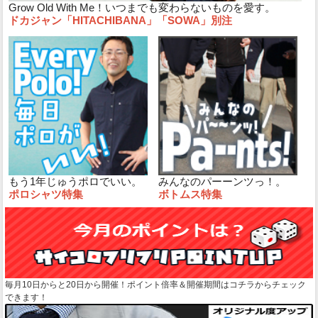
Grow Old With Me！いつまでも変わらないものを愛す。
ドカジャン「HITACHIBANA」「SOWA」別注
もう1年じゅうポロでいい。
みんなのパーーンツっ！。
ポロシャツ特集
ボトムス特集
毎月10日からと20日から開催！ポイント倍率＆開催期間はコチラからチェック
できます！