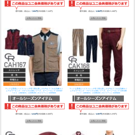
通常価格（税込み）
7,821円
(本体価格:7,110円)
通常価格（税込み）
5,984円
(本体価格:5,440円)
マットな質感とハイストレッチ性で着る楽しさを与えてくれる洗練カジ
マットな質感とハイストレッチ性で着る楽しさを与えてくれる洗練カジ
ュアルワーキング・マテリアル165シリーズ。
カーシーカシマ CAH167
ュアルワーキング・マテリアル165シリーズ。
カーシーカシマ CAK168
ベスト（UNISEX）│CAREAN（キャリーン）KARSEE
パンツ（UNISEX）│CAREAN（キャリーン）KARSEE
通常価格（税込み）
6,512円
(本体価格:5,920円)
通常価格（税込み）
5,907円
(本体価格:5,370円)