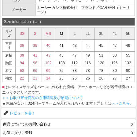
カラー
（1）ワイン、（2）ネイビー、（11）ホワイト
カーシーカシマ株式会社 ブランド／CAREAN（キャリ
メーカー
ーン）
Size information（cm）
サイ
SS
S
MS
M
L
LL
3L
4L
5L
ズ
首周
38
39
40
41
43
44
45
47
49
り
肩幅
39
41
43
45
47
49
51
53
55
胸囲
94
98
102
108
112
116
120
126
132
着丈
63
66
69
75
78
78
78
80
80
袖丈
22
23
24
25
26
26
26
27
27
■
はレディスサイズをベースに作られた身幅、アームホールなどが若干細身のユ
ニセックスサイズです。
＞＞お取り寄せ商品の在庫確認及び納期について
★刺繍が安い！324円～でネームが入れられちゃいます！詳しくは
＞＞こちら。
レビューを書く
商品についてのお問い合わせ
お気に入りに登録