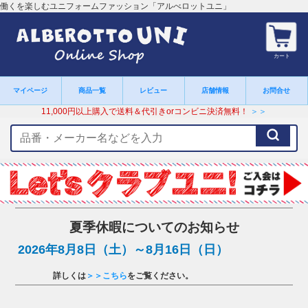
働くを楽しむユニフォームファッション「アルべロットユニ」
カート
マイページ
商品一覧
レビュー
店舗情報
お問合せ
11,000円以上購入で送料＆代引きorコンビニ決済無料！
＞＞
検
索
キ
ー
ワ
ー
ド
夏季休暇についてのお知らせ
2026年8月8日（土）～8月16日（日）
詳しくは
＞＞こちら
をご覧ください。