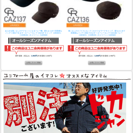
あらゆる着こなしのアクセントになるベレー帽。髪をまとめて清潔感も
着こなしのスパイスになってくれそうなワークキャップ。髪をまとめて
バッチリ演出できます！
カーシーカシマ CAZ137 キャップ（UNISEX）
清潔感もバッチリ演出できます！
カーシーカシマ CAZ136 ベレー
│CAREAN（キャリーン）KARSEE
（UNISEX）│CAREAN（キャリーン）KARSEE
通常価格（税込み）
3,993円
(本体価格:3,630円)
通常価格（税込み）
3,839円
(本体価格:3,490円)