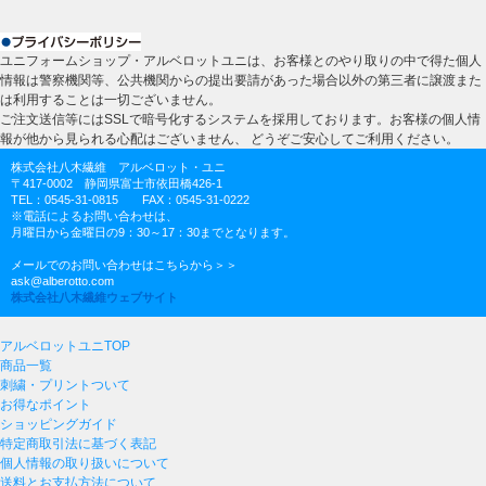
ユニフォームショップ・アルベロットユニは、お客様とのやり取りの中で得た個人
情報は警察機関等、公共機関からの提出要請があった場合以外の第三者に譲渡また
は利用することは一切ございません。
ご注文送信等にはSSLで暗号化するシステムを採用しております。お客様の個人情
報が他から見られる心配はございません、 どうぞご安心してご利用ください。
株式会社八木繊維 アルベロット・ユニ
〒417-0002 静岡県富士市依田橋426-1
TEL：0545-31-0815 FAX：0545-31-0222
※電話によるお問い合わせは、
月曜日から金曜日の9：30～17：30までとなります。
メールでのお問い合わせはこちらから＞＞
ask@alberotto.com
株式会社八木繊維ウェブサイト
アルベロットユニTOP
商品一覧
刺繍・プリントついて
お得なポイント
ショッピングガイド
特定商取引法に基づく表記
個人情報の取り扱いについて
送料とお支払方法について