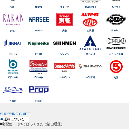
ベスト
橘被服
ダイリキ
寛斎ﾕﾆﾌｫｰﾑ
ﾀｽｸﾌｫｰｽ
ラカン
ｶｰｼｰｶｼﾏ
寅壱
山田辰
ﾃﾞｨｯｷｰｽﾞ
ジンナイ
ｶｼﾞﾒｲｸ
シンメン
ｱﾀｯｸﾍﾞｰｽ
おたふく手袋
ﾎﾞﾃﾞｨﾀﾌﾈｽ
ﾌﾟﾘﾝﾄｽﾀｰ
ﾕﾆﾃｯﾄﾞｱｽﾚ
ｼﾊﾞﾗ工業
丸五
ﾌﾞﾗｽﾄﾝ
ﾌﾟﾛｯﾌﾟ
SHOPPING GUIDE
■宅配便 （ゆうぱっくまたは福山通運）