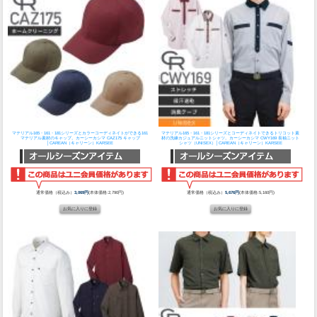
マテリアル165・161・181シリーズとカラーコーディネイトができる161
マテリアル165・161・181シリーズとコーディネイトできるトリコット素
マテリアル素材のキャップ。
カーシーカシマ CAZ175 キャップ
材の洗練カジュアルニットシャツ。
カーシーカシマ CWY169 長袖ニット
│CAREAN（キャリーン）KARSEE
シャツ（UNISEX）│CAREAN（キャリーン）KARSEE
通常価格（税込み）
3,069円
(本体価格:2,790円)
通常価格（税込み）
5,676円
(本体価格:5,160円)